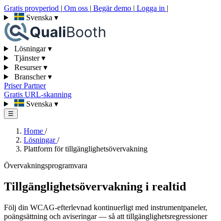
Gratis provperiod
|
Om oss
|
Begär demo
|
Logga in
|
Svenska
▾
Lösningar
▾
Tjänster
▾
Resurser
▾
Branscher
▾
Priser
Partner
Gratis URL-skanning
Svenska
▾
☰
Home
/
Lösningar
/
Plattform för tillgänglighetsövervakning
Övervakningsprogramvara
Tillgänglighetsövervakning i realtid
Följ din WCAG-efterlevnad kontinuerligt med instrumentpaneler,
poängsättning och aviseringar — så att tillgänglighetsregressioner