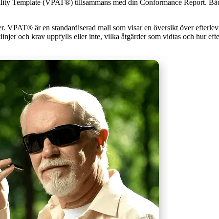
lity Template (VPAT®) tillsammans med din Conformance Report. Båda k
er. VPAT® är en standardiserad mall som visar en översikt över efterle
jer och krav uppfylls eller inte, vilka åtgärder som vidtas och hur eft