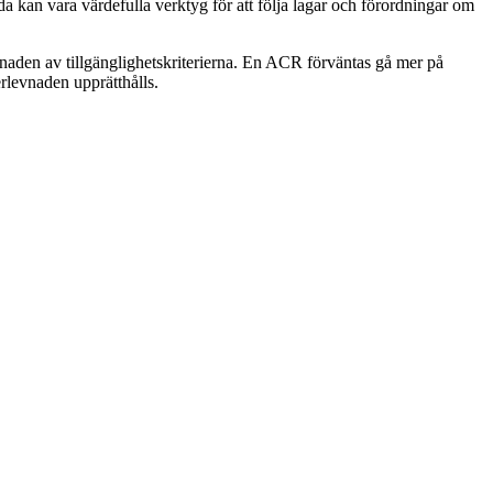
an vara värdefulla verktyg för att följa lagar och förordningar om
vnaden av tillgänglighetskriterierna. En ACR förväntas gå mer på
erlevnaden upprätthålls.