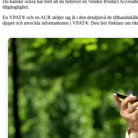
Du kanske också har hört att du behöver en Vendor Product Accessibi
tillgänglighet.
En VPAT® och en ACR skiljer sig åt i den detaljnivå de tillhandahåll
djupet och utveckla informationen i VPAT®. Den bör förklara om riktlin