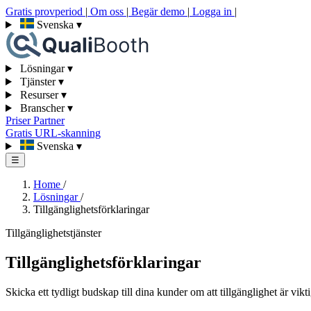
Gratis provperiod
|
Om oss
|
Begär demo
|
Logga in
|
Svenska
▾
Lösningar
▾
Tjänster
▾
Resurser
▾
Branscher
▾
Priser
Partner
Gratis URL-skanning
Svenska
▾
☰
Home
/
Lösningar
/
Tillgänglighetsförklaringar
Tillgänglighetstjänster
Tillgänglighetsförklaringar
Skicka ett tydligt budskap till dina kunder om att tillgänglighet är vikti