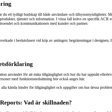
aring
kar du ett tydligt budskap till både användare och tillsynsmyndigheter
ill produkter, tjänster och information. I vissa fall krävs en specifik ACR 
förtroendet och kommunikationen med kunder och partner.
kade i beslutsfasen vid köp av antingen: begränsningar i designen, beg
etsförklaring
ion använder för att mäta tillgänglighet och hur du har uppnått efterle
personer med funktionsnedsättning bör också anges här.
 alla kända hinder för tillgänglighet och uppgifter om hur dessa problem 
Reports: Vad är skillnaden?