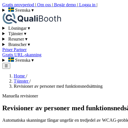
Gratis provperiod
|
Om oss
|
Begär demo
|
Logga in
|
Svenska
▾
Lösningar
▾
Tjänster
▾
Resurser
▾
Branscher
▾
Priser
Partner
Gratis URL-skanning
Svenska
▾
☰
Home
/
Tjänster
/
Revisioner av personer med funktionsnedsättning
Manuella revisioner
Revisioner av personer med funktionsneds
Automatiska skanningar fångar ungefär en tredjedel av WCAG-problem