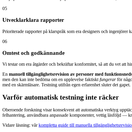
05
Utvecklarklara rapporter
Prioriterade rapporter på klarspråk som era designers och ingenjörer 
06
Omtest och godkännande
Vi testar om era åtgärder och bekräftar konformitet, så att du vet att 
En
manuell tillgänglighetsrevision av personer med funktionsned
men den kan inte bedöma om en upplevelse faktiskt
fungerar
för någo
med en skärmläsare. Testning utifrån egen erfarenhet sluter det gapet.
Varför automatisk testning inte räcker
Oberoende forskning visar konsekvent att automatiska verktyg upptä
felhantering, användbara anpassade komponenter, vettig läsföljd — k
Vidare läsning: vår
kompletta guide till manuella tillgänglighetsrevisi