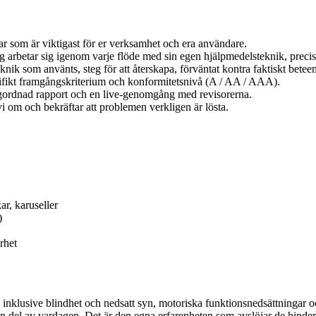
r som är viktigast för er verksamhet och era användare.
arbetar sig igenom varje flöde med sin egen hjälpmedelsteknik, precis
k som använts, steg för att återskapa, förväntat kontra faktiskt betee
ifikt framgångskriterium och konformitetsnivå (A / AA / AAA).
gordnad rapport och en live-genomgång med revisorerna.
i om och bekräftar att problemen verkligen är lösta.
r, karuseller
)
rhet
 inklusive blindhet och nedsatt syn, motoriska funktionsnedsättningar 
en del av vardagen. Det är den egna erfarenheten som avslöjar de hinde