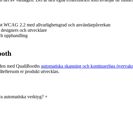
 mot WCAG 2.2 med allvarlighetsgrad och användarpåverkan
r designers och utvecklare
och upphandling
ooth
a den med QualiBooths
automatiska skanning och kontinuerliga övervak
llteftersom er produkt utvecklas.
ara automatiska verktyg?
+