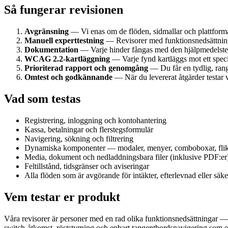
Så fungerar revisionen
Avgränsning
— Vi enas om de flöden, sidmallar och plattforma
Manuell experttestning
— Revisorer med funktionsnedsättning 
Dokumentation
— Varje hinder fångas med den hjälpmedelstekni
WCAG 2.2-kartläggning
— Varje fynd kartläggs mot ett spec
Prioriterad rapport och genomgång
— Du får en tydlig, ran
Omtest och godkännande
— När du levererat åtgärder testar v
Vad som testas
Registrering, inloggning och kontohantering
Kassa, betalningar och flerstegsformulär
Navigering, sökning och filtrering
Dynamiska komponenter — modaler, menyer, comboboxar, flika
Media, dokument och nedladdningsbara filer (inklusive PDF:er
Feltillstånd, tidsgränser och aviseringar
Alla flöden som är avgörande för intäkter, efterlevnad eller säke
Vem testar er produkt
Våra revisorer är personer med en rad olika funktionsnedsättningar —
switch-åtkomst, röststyrning och enbart tangentbordsnavigering som 