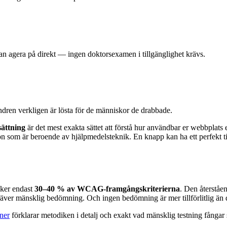
kan agera på direkt — ingen doktorsexamen i tillgänglighet krävs.
hindren verkligen är lösta för de människor de drabbade.
sättning
är det mest exakta sättet att förstå hur användbar er webbplats 
n som är beroende av hjälpmedelsteknik. En knapp kan ha ett perfekt till
cker endast
30–40 % av WCAG-framgångskriterierna
. Den återståe
räver mänsklig bedömning. Och ingen bedömning är mer tillförlitlig än
oner
förklarar metodiken i detalj och exakt vad mänsklig testning fångar