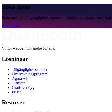
Boka demo
Prata med våra tillgänglighetsexperter — inklusive personer med funk
Boka demo
Vi gör webben tillgänglig för alla.
Lösningar
Tillgänglighetsskanner
Övervakningsprogram
Agora AI
Tjänster
Gratis verktyg
Priser
Resurser