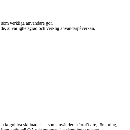
 som verkliga användare gör.
nde, allvarlighetsgrad och verklig användarpåverkan.
och kognitiva skillnader — som använder skärmläsare, förstoring,
r konventionell QA och automatiska skanningar missar.