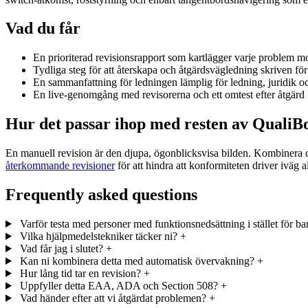
Vad du får
En prioriterad revisionsrapport som kartlägger varje problem
Tydliga steg för att återskapa och åtgärdsvägledning skriven fö
En sammanfattning för ledningen lämplig för ledning, juridik 
En live-genomgång med revisorerna och ett omtest efter åtgärd
Hur det passar ihop med resten av QualiB
En manuell revision är den djupa, ögonblicksvisa bilden. Kombiner
återkommande revisioner
för att hindra att konformiteten driver iväg a
Frequently asked questions
Varför testa med personer med funktionsnedsättning i stället för b
Vilka hjälpmedelstekniker täcker ni?
+
Vad får jag i slutet?
+
Kan ni kombinera detta med automatisk övervakning?
+
Hur lång tid tar en revision?
+
Uppfyller detta EAA, ADA och Section 508?
+
Vad händer efter att vi åtgärdat problemen?
+