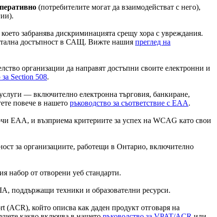
перативно
(потребителите могат да взаимодействат с него),
ии).
а, което забранява дискриминацията срещу хора с увреждания.
игитална достъпност в САЩ. Вижте нашия
преглед на
телство организации да направят достъпни своите електронни и
за Section 508
.
 и услуги — включително електронна търговия, банкиране,
тете повече в нашето
ръководство за съответствие с EAA
.
сочи EAA, и възприема критериите за успех на WCAG като свои
стъпност за организациите, работещи в Онтарио, включително
я набор от отворени уеб стандарти.
RIA, поддържащи техники и образователни ресурси.
port (ACR), който описва как даден продукт отговаря на
аучете какво включва в нашето
ръководство за VPAT/ACR
или