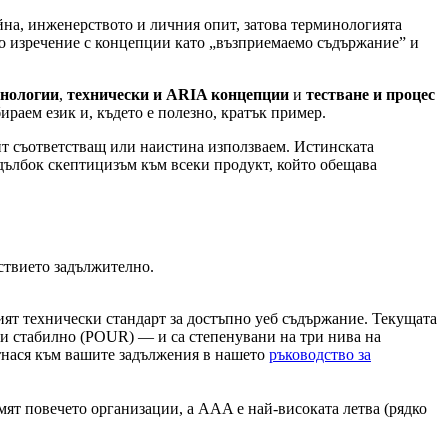
айна, инженерството и личния опит, затова терминологията
но изречение с концепции като „възприемаемо съдържание” и
хнологии
,
технически и ARIA концепции
и
тестване и процес
бираем език и, където е полезно, кратък пример.
айт съответстващ или наистина използваем. Истинската
 дълбок скептицизъм към всеки продукт, който обещава
тствието задължително.
ият технически стандарт за достъпно уеб съдържание. Текущата
и стабилно (POUR) — и са степенувани на три нива на
отнася към вашите задължения в нашето
ръководство за
ят повечето организации, а AAA е най-високата летва (рядко