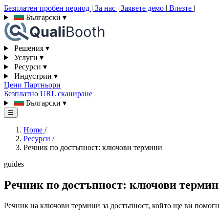
Безплатен пробен период
|
За нас
|
Заявете демо
|
Влезте
|
Български
▾
Решения
▾
Услуги
▾
Ресурси
▾
Индустрии
▾
Цени
Партньори
Безплатно URL сканиране
Български
▾
☰
Home
/
Ресурси
/
Речник по достъпност: ключови термини
guides
Речник по достъпност: ключови терми
Речник на ключови термини за достъпност, който ще ви помогн