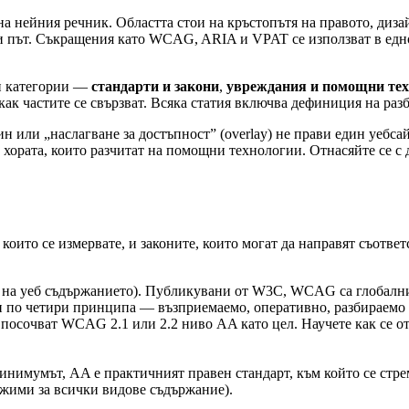
на нейния речник. Областта стои на кръстопътя на правото, диз
ърви път. Съкращения като WCAG, ARIA и VPAT се използват в ед
и категории —
стандарти и закони
,
увреждания и помощни те
 как частите се свързват. Всяка статия включва дефиниция на раз
ин или „наслагване за достъпност” (overlay) не прави един уебс
с хората, които разчитат на помощни технологии. Отнасяйте се с
които се измервате, и законите, които могат да направят съотве
ност на уеб съдържанието). Публикувани от W3C, WCAG са глобалн
и по четири принципа — възприемаемо, оперативно, разбираемо 
 посочват WCAG 2.1 или 2.2 ниво AA като цел. Научете как се 
нимумът, AA е практичният правен стандарт, към който се стрем
тижими за всички видове съдържание).