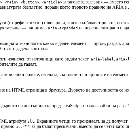
,
,
,
и тагове за заглавия — вместо 
>
<main>
<button>
<article>
лавиатурата безплатно, поради което първото правило на ARIA 
бути (с префикс
) плюс роли, които съобщават ролята, състо
aria-
 достатъчна — например
на персонализирано пад
aria-expanded
омощната технология какво
е
даден елемент — бутон, раздел, ди
стват с дадена контрола.
ент, изчислен от източници като видим текст,
,
aria-label
aria-
бителите да гадаят.
разкривайки ролите, имената, състоянията и връзките на елемен
.
не на HTML страница в браузъра. Дървото на достъпността се из
ва дървото на достъпността пред JavaScript, позволявайки на раз
HTML атрибута
. Екранните четци го произнасят, за да получ
alt
т празно
, за да бъдат прескачани, вместо да се четат като 
alt=""