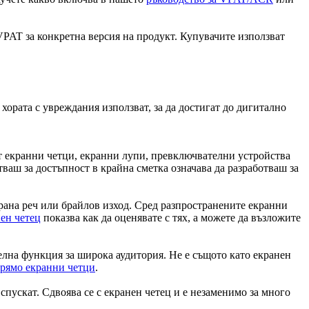
 VPAT за конкретна версия на продукт. Купувачите използват
хората с увреждания използват, за да достигат до дигитално
т екранни четци, екранни лупи, превключвателни устройства
тваш за достъпност в крайна сметка означава да разработваш за
рана реч или брайлов изход. Сред разпространените екранни
нен четец
показва как да оценявате с тях, а можете да възложите
телна функция за широка аудитория. Не е същото като екранен
прямо екранни четци
.
спускат. Сдвоява се с екранен четец и е незаменимо за много