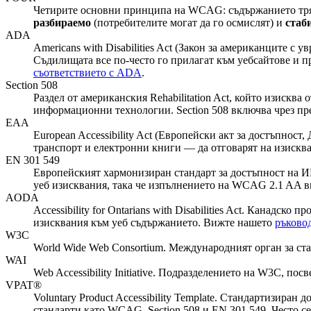
Четирите основни принципа на WCAG: съдържанието тря
разбираемо
(потребителите могат да го осмислят) и
стаб
ADA
Americans with Disabilities Act (Закон за американците 
Съдилищата все по-често го прилагат към уебсайтове и 
съответствието с ADA
.
Section 508
Раздел от американския Rehabilitation Act, който изиск
информационни технологии. Section 508 включва чрез 
EAA
European Accessibility Act (Европейски акт за достъпнос
транспорт и електронни книги — да отговарят на изисква
EN 301 549
Европейският хармонизиран стандарт за достъпност на И
уеб изисквания, така че изпълнението на WCAG 2.1 AA ви
AODA
Accessibility for Ontarians with Disabilities Act. Канадс
изисквания към уеб съдържанието. Вижте нашето
ръково
W3C
World Wide Web Consortium. Международният орган за ст
WAI
Web Accessibility Initiative. Подразделението на W3C, 
VPAT®
Voluntary Product Accessibility Template. Стандартизиран 
стандарти като WCAG, Section 508 и EN 301 549. Често 