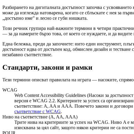
Разбирането на дигиталната достъпност започва с усвояването 
може да изглежда натоварена, когато се сблъскате с нея за п
„достъпно име” и лесно се губи нишката.
Този речник групира най-важните термини в четири практичн
— за да намерите бързо това, от което се нуждаете, и да видите
Една бележка, преди да започнете: нито един инструмент, плъг
достъпност идва от достъпен код, обмислен дизайн и тестване 
незабавно съответствие.
Стандарти, закони и рамки
Тези термини описват правилата на играта — насоките, спрямо 
WCAG
Web Content Accessibility Guidelines (Насоки за достъп
версия е WCAG 2.2. Критериите за успех са организиран
съответствие: A, AA и AAA. Повечето закони и договори
съответствие с WCAG
.
Ниво на съответствие (A, AA, AAA)
Трите нива на критериите за успех на WCAG. Ниво A е ми
изисквана за цял сайт, защото някои критерии не са пос
POUR