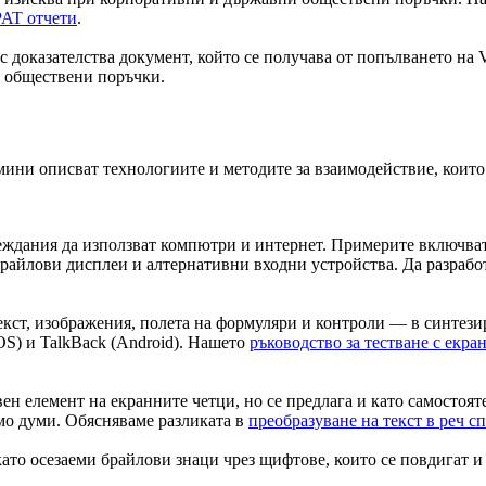
PAT отчети
.
н с доказателства документ, който се получава от попълването на
и обществени поръчки.
мини описват технологиите и методите за взаимодействие, които 
вреждания да използват компютри и интернет. Примерите включва
 брайлови дисплеи и алтернативни входни устройства. Да разрабо
кст, изображения, полета на формуляри и контроли — в синтези
S) и TalkBack (Android). Нашето
ръководство за тестване с екра
ивен елемент на екранните четци, но се предлага и като самостоя
само думи. Обясняваме разликата в
преобразуване на текст в реч с
като осезаеми брайлови знаци чрез щифтове, които се повдигат и 