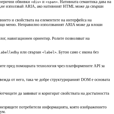
генерични обвивки
и
. Нативната семантика дава на
<div>
<span>
е „не използвай ARIA, ако нативният HTML може да свърши
янието и свойствата на елементите на интерфейса на
ащо меню. Неправилно използваният ARIA може да влоши
алог, навигационен ориентир. Ролите позволяват на
или свързан
. Бутон само с икона без
labelledby
<label>
тите пред помощната технология чрез платформените API за
вежда от него, така че добре структурираният DOM е основата
работчиците да заявяват и коригират свойствата на достъпността
ат незрящите потребители информацията, която изображението
шум.