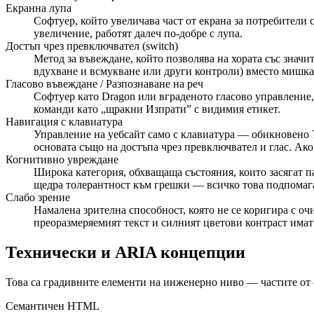
Екранна лупа
Софтуер, който увеличава част от екрана за потребители 
увеличение, работят далеч по-добре с лупа.
Достъп чрез превключвател (switch)
Метод за въвеждане, който позволява на хората със знач
вдухване и всмукване или други контроли) вместо мишка
Гласово въвеждане / Разпознаване на реч
Софтуер като Dragon или вграденото гласово управление, 
команди като „щракни Изпрати” с видимия етикет.
Навигация с клавиатура
Управление на уебсайт само с клавиатура — обикновено Tab
основата също на достъпа чрез превключвател и глас. Ако
Когнитивно увреждане
Широка категория, обхващаща състояния, които засягат п
щедра толерантност към грешки — всичко това подпомага
Слабо зрение
Намалена зрителна способност, която не се коригира с оч
преоразмеряемият текст и силният цветови контраст имат
Технически и ARIA концепции
Това са градивните елементи на инженерно ниво — частите от
Семантичен HTML