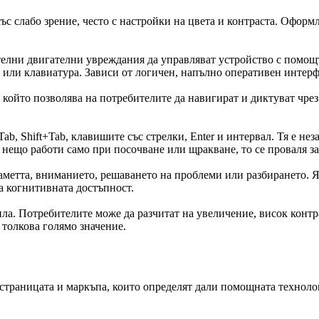
със слабо зрение, често с настройки на цвета и контраста. Офор
ителни двигателни увреждания да управляват устройство с помощ
 или клавиатура. Зависи от логичен, напълно оперативен интерф
който позволява на потребителите да навигират и диктуват чрез 
, Shift+Tab, клавишите със стрелки, Enter и интервал. Тя е неза
 нещо работи само при посочване или щракване, то се проваля за
аметта, вниманието, решаването на проблеми или разбирането. 
 когнитивната достъпност.
ила. Потребителите може да разчитат на увеличение, висок конт
 толкова голямо значение.
 страницата и маркъпа, които определят дали помощната технол