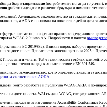
бва да бъде
възприемаемо
(потребителите могат да го усетят),
о
илно
(работи надеждно в различни браузъри и помощни технолог
с увреждания). Американско законодателство за гражданските прав
приложения, а ADA е в основата на повечето съдебни дела за д
ва от федералните агенции и финансираните от федералното прави
препратка WCAG 2.0 ниво AA. Подробности в нашето
ръководство 
т, Директива на ЕС 2019/882). Изисква широк набор от продукти
ния за достъпност. Прилагането започна през юни 2025 г. Проче
КТ продукти и услуги. Той е техническият гръбнак, към който 
 води значително напред към съответствие с EN 301 549.
ко провинциално законодателство, което определя стандарти за до
дство за съответствие с AODA
.
андарти, който разработва и публикува WCAG, ARIA и по-широки
посветено на достъпността. WAI създава WCAG, спецификацията A
документ, използван за изготвяне на Accessibility Conformance Re
се изисква при корпоративни и държавни обществени поръчки. Н