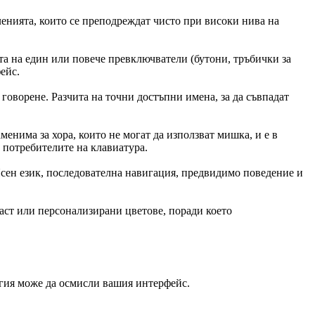
мленията, които се преподреждат чисто при високи нива на
та на един или повече превключватели (бутони, тръбички за
ейс.
говорене. Разчита на точни достъпни имена, за да съвпадат
менима за хора, които не могат да използват мишка, и е в
 потребителите на клавиатура.
Ясен език, последователна навигация, предвидимо поведение и
раст или персонализирани цветове, поради което
огия може да осмисли вашия интерфейс.