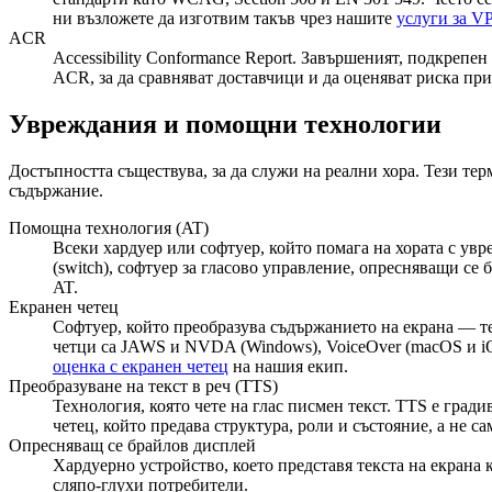
ни възложете да изготвим такъв чрез нашите
услуги за V
ACR
Accessibility Conformance Report. Завършеният, подкрепе
ACR, за да сравняват доставчици и да оценяват риска пр
Увреждания и помощни технологии
Достъпността съществува, за да служи на реални хора. Тези тер
съдържание.
Помощна технология (AT)
Всеки хардуер или софтуер, който помага на хората с у
(switch), софтуер за гласово управление, опресняващи се
AT.
Екранен четец
Софтуер, който преобразува съдържанието на екрана — те
четци са JAWS и NVDA (Windows), VoiceOver (macOS и iO
оценка с екранен четец
на нашия екип.
Преобразуване на текст в реч (TTS)
Технология, която чете на глас писмен текст. TTS е град
четец, който предава структура, роли и състояние, а не 
Опресняващ се брайлов дисплей
Хардуерно устройство, което представя текста на екрана 
сляпо-глухи потребители.