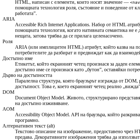
HTML, написан с елементи, които носят значение —
<nav
помощната технология роля, състояние и поведение от к
работата”.
ARIA
Accessible Rich Internet Applications. Набор от HTML атри
помощната технология, когато нативната семантика не е
нещата, затова трябва да се прилага целенасочено.
Роля
ARIA (или имплицитен HTML) атрибут, който казва на п
потребителите да разбират и предвиждат как да взаимодей
Достъпно име
Етикетът, който екранният четец произнася за даден елем
достъпно име се произнася като „бутон”, оставяйки потре
Дърво на достъпността
Паралелна структура, която браузърът изгражда от DOM, 
достъпност. Това е, което екранният четец реално „вижда”
DOM
Document Object Model. Живото, структурирано представя
на достъпно изживяване.
AOM
Accessibility Object Model. API на браузъра, който разкри
програмно.
Алтернативен текст (alt)
Текстово описание на изображение, предоставено чрез 
предава. Декоративните изображения трябва да използва