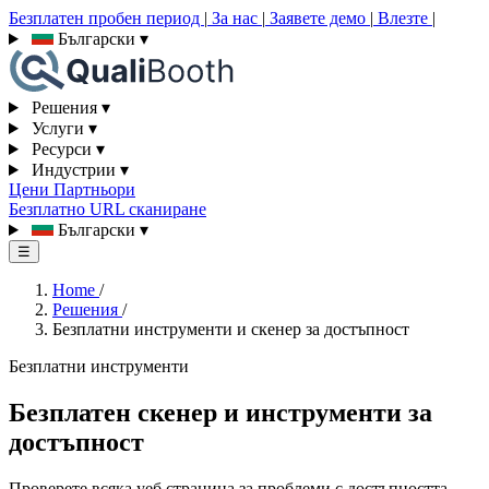
Безплатен пробен период
|
За нас
|
Заявете демо
|
Влезте
|
Български
▾
Решения
▾
Услуги
▾
Ресурси
▾
Индустрии
▾
Цени
Партньори
Безплатно URL сканиране
Български
▾
☰
Home
/
Решения
/
Безплатни инструменти и скенер за достъпност
Безплатни инструменти
Безплатен скенер и инструменти за
достъпност
Проверете всяка уеб страница за проблеми с достъпността