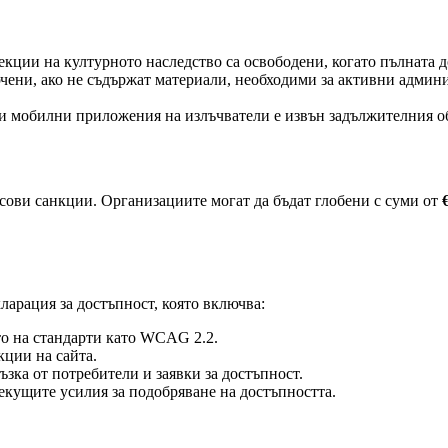
ции на културното наследство са освободени, когато пълната д
ни, ако не съдържат материали, необходими за активни админис
 мобилни приложения на излъчватели е извън задължителния об
сови санкции. Организациите могат да бъдат глобени с суми от
арация за достъпност, която включва:
о на стандарти като WCAG 2.2.
ции на сайта.
ъзка от потребители и заявки за достъпност.
кущите усилия за подобряване на достъпността.