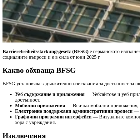
Barrierefreiheitsstärkungsgesetz (BFSG)
е германското изпълне
социалните въпроси и е в сила от юни 2025 г.
Какво обхваща BFSG
BFSG установява задължителни изисквания за достъпност за ш
Уеб съдържание и приложения
— Уебсайтове и уеб прило
достъпност.
Мобилни приложения
— Всички мобилни приложения, пре
Електронно поддържани административни процеси
— В
Графични програмни интерфейси
— Визуалните компоне
хора с увреждания.
Изключения