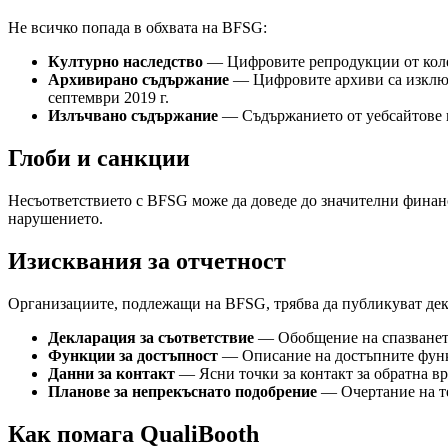
Не всичко попада в обхвата на BFSG:
Културно наследство
— Цифровите репродукции от колек
Архивирано съдържание
— Цифровите архиви са изключе
септември 2019 г.
Излъчвано съдържание
— Съдържанието от уебсайтове и
Глоби и санкции
Несъответствието с BFSG може да доведе до значителни финан
нарушението.
Изисквания за отчетност
Организациите, подлежащи на BFSG, трябва да публикуват декл
Декларация за съответствие
— Обобщение на спазванет
Функции за достъпност
— Описание на достъпните функ
Данни за контакт
— Ясни точки за контакт за обратна вр
Планове за непрекъснато подобрение
— Очертание на те
Как помага QualiBooth