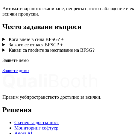
Автоматизираното сканиране, непрекъснатото наблюдение и екс
всички пропуски.
Често задавани въпроси
Кога влезе в сила BFSG?
+
За кого се отнася BFSG?
+
Какви са глобите за неспазване на BFSG?
+
Заявете демо
Заявете демо
Правим уебпространството достъпно за всички.
Решения
Скенер за достъпност
Мониторинг софтуер
Agora AI