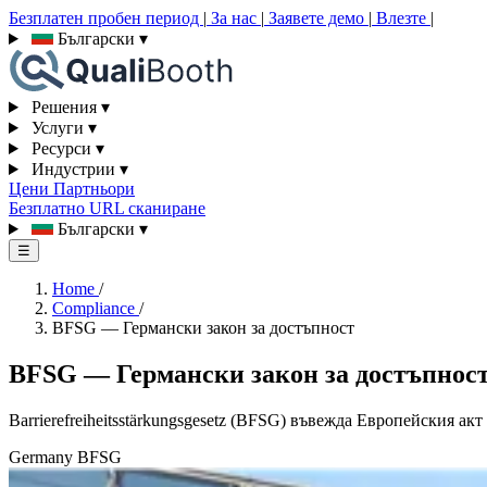
Безплатен пробен период
|
За нас
|
Заявете демо
|
Влезте
|
Български
▾
Решения
▾
Услуги
▾
Ресурси
▾
Индустрии
▾
Цени
Партньори
Безплатно URL сканиране
Български
▾
☰
Home
/
Compliance
/
BFSG — Германски закон за достъпност
BFSG — Германски закон за достъпнос
Barrierefreiheitsstärkungsgesetz (BFSG) въвежда Европейския акт
Germany
BFSG