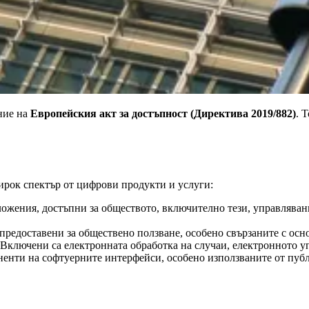
ние на
Европейския акт за достъпност (Директива 2019/882)
. 
ирок спектър от цифрови продукти и услуги:
жения, достъпни за обществото, включително тези, управлявани 
доставени за обществено ползване, особено свързаните с основн
ключени са електронната обработка на случаи, електронното у
нти на софтуерните интерфейси, особено използваните от публ