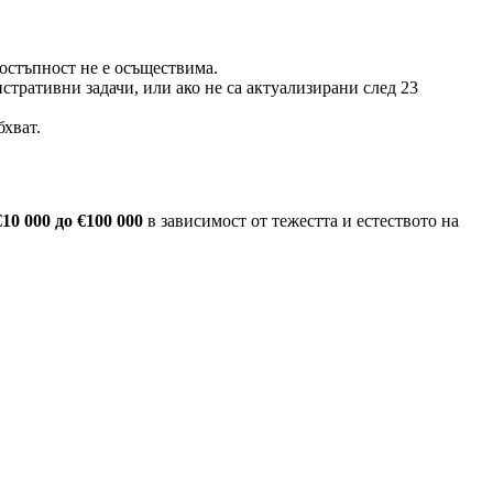
остъпност не е осъществима.
тративни задачи, или ако не са актуализирани след 23
хват.
€10 000 до €100 000
в зависимост от тежестта и естеството на