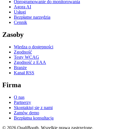
Oprogramowanie do monitorowania
Agora AI
Usługi
Bezpłatne narzędzia
Cennik
Zasoby
Wiedza o dostępności
Zgodność
Testy WCAG
Zgodność z EAA
Branże
Kanał RSS
Firma
O nas
Partnerzy
Skontaktuj się z nami
Zamów demo
Bezpłatna konsultacja
© 2026 QualiBooth. Wszelkie prawa zastrzeżone.