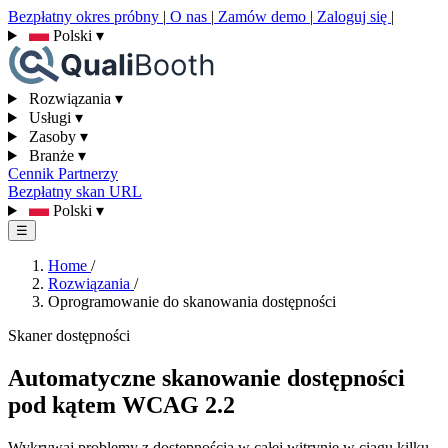
Bezpłatny okres próbny
|
O nas
|
Zamów demo
|
Zaloguj się
|
Polski
▾
Rozwiązania
▾
Usługi
▾
Zasoby
▾
Branże
▾
Cennik
Partnerzy
Bezpłatny skan URL
Polski
▾
☰
Home
/
Rozwiązania
/
Oprogramowanie do skanowania dostępności
Skaner dostępności
Automatyczne skanowanie dostępności
pod kątem WCAG 2.2
Wykrywaj problemy z dostępnością w całej witrynie w ciągu kilku