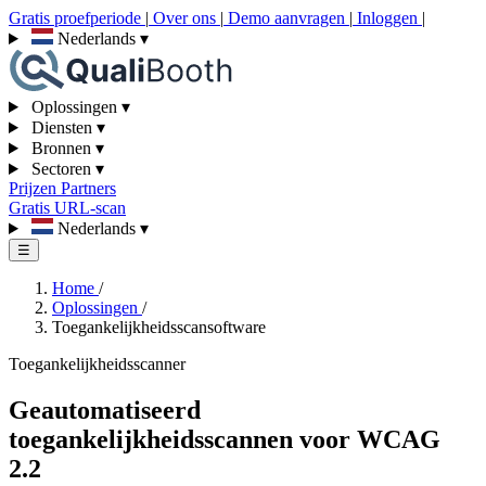
Gratis proefperiode
|
Over ons
|
Demo aanvragen
|
Inloggen
|
Nederlands
▾
Oplossingen
▾
Diensten
▾
Bronnen
▾
Sectoren
▾
Prijzen
Partners
Gratis URL-scan
Nederlands
▾
☰
Home
/
Oplossingen
/
Toegankelijkheidsscansoftware
Toegankelijkheidsscanner
Geautomatiseerd
toegankelijkheidsscannen voor WCAG
2.2