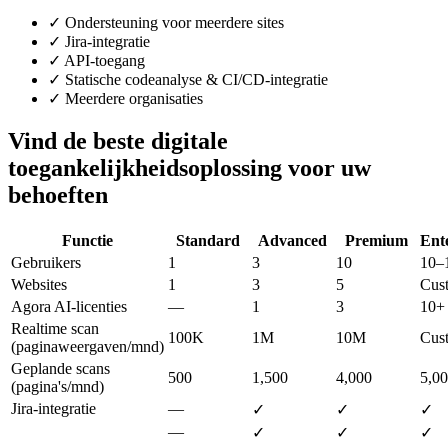
✓
Ondersteuning voor meerdere sites
✓
Jira-integratie
✓
API-toegang
✓
Statische codeanalyse & CI/CD-integratie
✓
Meerdere organisaties
Vind de beste digitale
toegankelijkheidsoplossing voor uw
behoeften
Functie
Standard
Advanced
Premium
Ent
Gebruikers
1
3
10
10–
Websites
1
3
5
Cus
Agora AI-licenties
—
1
3
10+
Realtime scan
100K
1M
10M
Cus
(paginaweergaven/mnd)
Geplande scans
500
1,500
4,000
5,0
(pagina's/mnd)
Jira-integratie
—
✓
✓
✓
—
✓
✓
✓