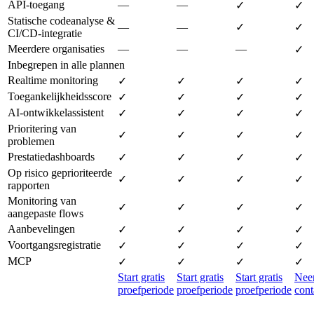
API-toegang
—
—
✓
✓
Statische codeanalyse &
—
—
✓
✓
CI/CD-integratie
Meerdere organisaties
—
—
—
✓
Inbegrepen in alle plannen
Realtime monitoring
✓
✓
✓
✓
Toegankelijkheidsscore
✓
✓
✓
✓
AI-ontwikkelassistent
✓
✓
✓
✓
Prioritering van
✓
✓
✓
✓
problemen
Prestatiedashboards
✓
✓
✓
✓
Op risico geprioriteerde
✓
✓
✓
✓
rapporten
Monitoring van
✓
✓
✓
✓
aangepaste flows
Aanbevelingen
✓
✓
✓
✓
Voortgangsregistratie
✓
✓
✓
✓
MCP
✓
✓
✓
✓
Start gratis
Start gratis
Start gratis
Ne
proefperiode
proefperiode
proefperiode
cont