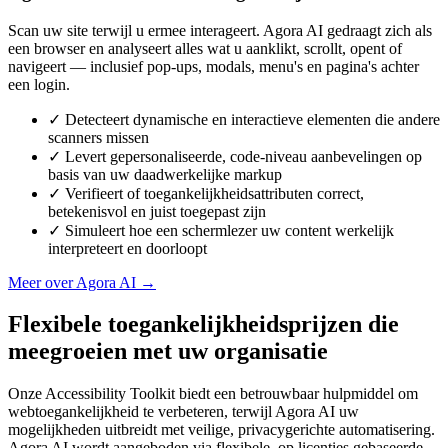
Scan uw site terwijl u ermee interageert. Agora AI gedraagt zich als
een browser en analyseert alles wat u aanklikt, scrollt, opent of
navigeert — inclusief pop-ups, modals, menu's en pagina's achter
een login.
✓
Detecteert dynamische en interactieve elementen die andere
scanners missen
✓
Levert gepersonaliseerde, code-niveau aanbevelingen op
basis van uw daadwerkelijke markup
✓
Verifieert of toegankelijkheidsattributen correct,
betekenisvol en juist toegepast zijn
✓
Simuleert hoe een schermlezer uw content werkelijk
interpreteert en doorloopt
Meer over Agora AI
→
Flexibele toegankelijkheidsprijzen die
meegroeien met uw organisatie
Onze Accessibility Toolkit biedt een betrouwbaar hulpmiddel om
webtoegankelijkheid te verbeteren, terwijl Agora AI uw
mogelijkheden uitbreidt met veilige, privacygerichte automatisering.
Agora AI wordt aangeboden via flexibele, op licenties gebaseerde