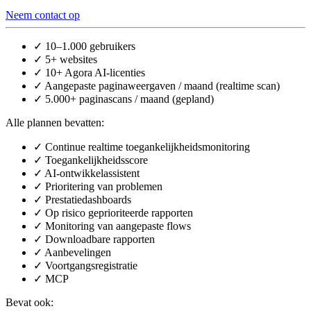
Neem contact op
✓
10–1.000 gebruikers
✓
5+ websites
✓
10+ Agora AI-licenties
✓
Aangepaste paginaweergaven / maand (realtime scan)
✓
5.000+ paginascans / maand (gepland)
Alle plannen bevatten:
✓
Continue realtime toegankelijkheidsmonitoring
✓
Toegankelijkheidsscore
✓
AI-ontwikkelassistent
✓
Prioritering van problemen
✓
Prestatiedashboards
✓
Op risico geprioriteerde rapporten
✓
Monitoring van aangepaste flows
✓
Downloadbare rapporten
✓
Aanbevelingen
✓
Voortgangsregistratie
✓
MCP
Bevat ook: