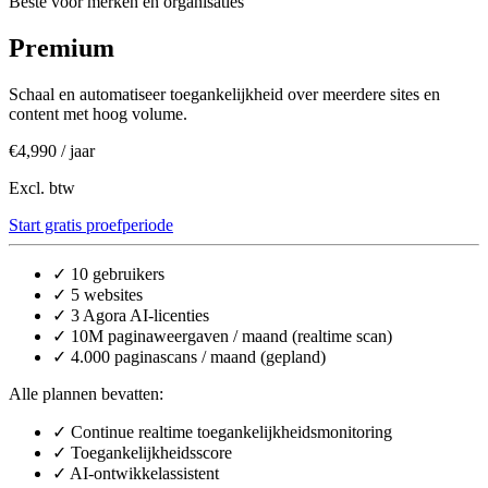
Beste voor merken en organisaties
Premium
Schaal en automatiseer toegankelijkheid over meerdere sites en
content met hoog volume.
€4,990
/ jaar
Excl. btw
Start gratis proefperiode
✓
10 gebruikers
✓
5 websites
✓
3 Agora AI-licenties
✓
10M paginaweergaven / maand (realtime scan)
✓
4.000 paginascans / maand (gepland)
Alle plannen bevatten:
✓
Continue realtime toegankelijkheidsmonitoring
✓
Toegankelijkheidsscore
✓
AI-ontwikkelassistent