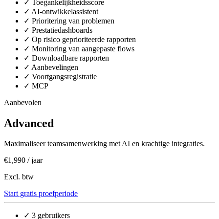
✓
Toegankelijkheidsscore
✓
AI-ontwikkelassistent
✓
Prioritering van problemen
✓
Prestatiedashboards
✓
Op risico geprioriteerde rapporten
✓
Monitoring van aangepaste flows
✓
Downloadbare rapporten
✓
Aanbevelingen
✓
Voortgangsregistratie
✓
MCP
Aanbevolen
Advanced
Maximaliseer teamsamenwerking met AI en krachtige integraties.
€1,990
/ jaar
Excl. btw
Start gratis proefperiode
✓
3 gebruikers