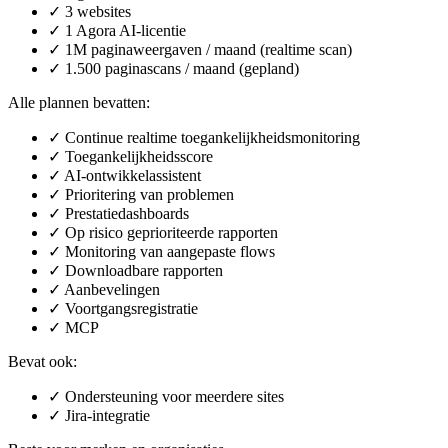
✓
3 websites
✓
1 Agora AI-licentie
✓
1M paginaweergaven / maand (realtime scan)
✓
1.500 paginascans / maand (gepland)
Alle plannen bevatten:
✓
Continue realtime toegankelijkheidsmonitoring
✓
Toegankelijkheidsscore
✓
AI-ontwikkelassistent
✓
Prioritering van problemen
✓
Prestatiedashboards
✓
Op risico geprioriteerde rapporten
✓
Monitoring van aangepaste flows
✓
Downloadbare rapporten
✓
Aanbevelingen
✓
Voortgangsregistratie
✓
MCP
Bevat ook:
✓
Ondersteuning voor meerdere sites
✓
Jira-integratie