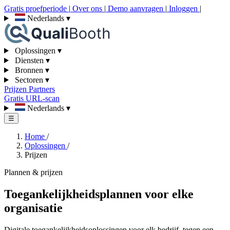
Gratis proefperiode
|
Over ons
|
Demo aanvragen
|
Inloggen
|
Nederlands
▾
Oplossingen
▾
Diensten
▾
Bronnen
▾
Sectoren
▾
Prijzen
Partners
Gratis URL-scan
Nederlands
▾
☰
Home
/
Oplossingen
/
Prijzen
Plannen & prijzen
Toegankelijkheidsplannen voor elke
organisatie
Digitale toegankelijkheidsoplossingen voor elk bedrijf, tegen een