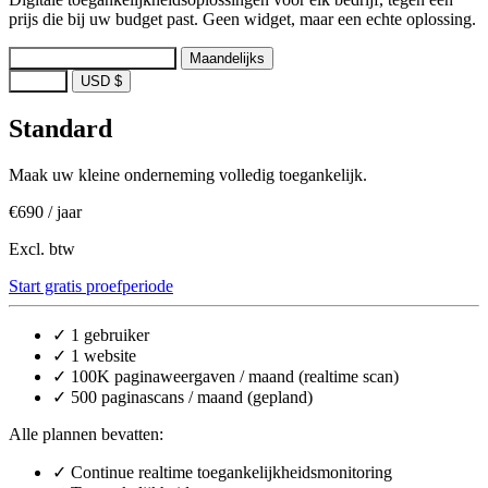
prijs die bij uw budget past. Geen widget, maar een echte oplossing.
Jaarlijks
Bespaar ~17%
Maandelijks
EUR €
USD $
Standard
Maak uw kleine onderneming volledig toegankelijk.
€690
/ jaar
Excl. btw
Start gratis proefperiode
✓
1 gebruiker
✓
1 website
✓
100K paginaweergaven / maand (realtime scan)
✓
500 paginascans / maand (gepland)
Alle plannen bevatten:
✓
Continue realtime toegankelijkheidsmonitoring