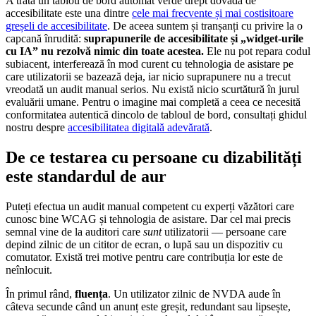
A trata un tablou de bord automat verde drept dovadă de
accesibilitate este una dintre
cele mai frecvente și mai costisitoare
greșeli de accesibilitate
. De aceea suntem și tranșanți cu privire la o
capcană înrudită:
suprapunerile de accesibilitate și „widget-urile
cu IA” nu rezolvă nimic din toate acestea.
Ele nu pot repara codul
subiacent, interferează în mod curent cu tehnologia de asistare pe
care utilizatorii se bazează deja, iar nicio suprapunere nu a trecut
vreodată un audit manual serios. Nu există nicio scurtătură în jurul
evaluării umane. Pentru o imagine mai completă a ceea ce necesită
conformitatea autentică dincolo de tabloul de bord, consultați ghidul
nostru despre
accesibilitatea digitală adevărată
.
De ce testarea cu persoane cu dizabilități
este standardul de aur
Puteți efectua un audit manual competent cu experți văzători care
cunosc bine WCAG și tehnologia de asistare. Dar cel mai precis
semnal vine de la auditori care
sunt
utilizatorii — persoane care
depind zilnic de un cititor de ecran, o lupă sau un dispozitiv cu
comutator. Există trei motive pentru care contribuția lor este de
neînlocuit.
În primul rând,
fluența
. Un utilizator zilnic de NVDA aude în
câteva secunde când un anunț este greșit, redundant sau lipsește,