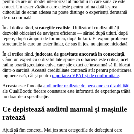
pentru că are un model interiorizat al modului în care sună ce este
corect. Un tester văzător care citește pentru prima dată ieșirea
cititorului de ecran adesea nu poate distinge o experiență derutantă
de una normală.
În al doilea rând,
strategiile realiste
. Utilizatorii cu dizabilități
dezvoltă obiceiuri de navigare eficiente — sărind după titluri, după
repere, după câmpuri de formular, după linkuri. Ei expun probleme
structurale la care un tester liniar, de sus în jos, nu ajunge niciodată.
În al treilea rând,
judecata de gravitate ancorată în consecință
.
Când un expert cu o dizabilitate spune că o barieră este critică, acel
rating poartă greutatea cuiva care știe exact ce înseamnă să fii blocat
dintr-o sarcină. Această credibilitate contează atât pentru prioritizarea
inginerească, cât și pentru
raportarea VPAT și de conformitate
.
Aceasta este fundația
auditurilor realizate de persoane cu dizabilități
ale QualiBooth: fiecare constatare este informată de experiența trăită,
nu doar de o specificație.
Ce depistează auditul manual și mașinile
ratează
Ajută să fim concreți. Mai jos sunt categoriile de defecțiuni care