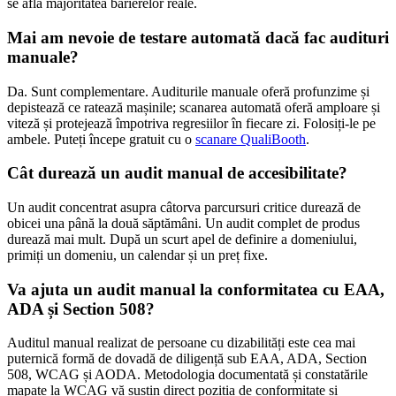
se află majoritatea barierelor reale.
Mai am nevoie de testare automată dacă fac audituri
manuale?
Da. Sunt complementare. Auditurile manuale oferă profunzime și
depistează ce ratează mașinile; scanarea automată oferă amploare și
viteză și protejează împotriva regresiilor în fiecare zi. Folosiți-le pe
ambele. Puteți începe gratuit cu o
scanare QualiBooth
.
Cât durează un audit manual de accesibilitate?
Un audit concentrat asupra câtorva parcursuri critice durează de
obicei una până la două săptămâni. Un audit complet de produs
durează mai mult. După un scurt apel de definire a domeniului,
primiți un domeniu, un calendar și un preț fixe.
Va ajuta un audit manual la conformitatea cu EAA,
ADA și Section 508?
Auditul manual realizat de persoane cu dizabilități este cea mai
puternică formă de dovadă de diligență sub EAA, ADA, Section
508, WCAG și AODA. Metodologia documentată și constatările
mapate la WCAG vă susțin direct poziția de conformitate și