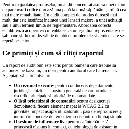
Pentru majoritatea produselor, un audit concentrat asupra unei mâini
de parcursuri critice durează una până la două săptămâni și oferă cea
mai mare rentabilitate. Un audit complet de produs durează mai
mult, dar este justificat înaintea unei lansări majore, a unei achiziții
sau a unui termen-limită de reglementare. Abordarea corectă
echilibrează acoperirea cu realitatea că un eșantion reprezentativ de
șabloane și fluxuri dezvăluie de obicei problemele sistemice care se
repetă peste tot.
Ce primiți și cum să citiți raportul
Un raport de audit bun este scris pentru oamenii care trebuie să
acționeze pe baza lui, nu doar pentru auditorul care l-a redactat.
Așteptați-vă la trei niveluri:
Un rezumat executiv
pentru conducere, departamentul
juridic și achiziții — postura generală de conformitate,
riscurile principale și prioritățile recomandate.
O listă prioritizată de constatări
pentru designeri și
dezvoltatori, fiecare element mapat la WCAG 2.2 cu
gravitate, impact asupra utilizatorului, pași de reproducere și
îndrumări concrete de remediere scrise într-un limbaj simplu.
O sesiune de informare live
pentru ca întrebările să
primească răspuns în context, cu tehnologia de asistare în