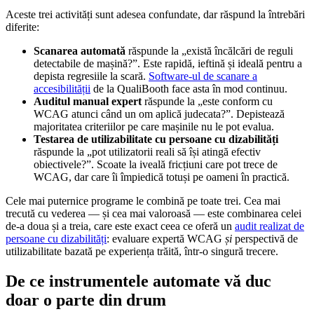
Aceste trei activități sunt adesea confundate, dar răspund la întrebări
diferite:
Scanarea automată
răspunde la „există încălcări de reguli
detectabile de mașină?”. Este rapidă, ieftină și ideală pentru a
depista regresiile la scară.
Software-ul de scanare a
accesibilității
de la QualiBooth face asta în mod continuu.
Auditul manual expert
răspunde la „este conform cu
WCAG atunci când un om aplică judecata?”. Depistează
majoritatea criteriilor pe care mașinile nu le pot evalua.
Testarea de utilizabilitate cu persoane cu dizabilități
răspunde la „pot utilizatorii reali să își atingă efectiv
obiectivele?”. Scoate la iveală fricțiuni care pot trece de
WCAG, dar care îi împiedică totuși pe oameni în practică.
Cele mai puternice programe le combină pe toate trei. Cea mai
trecută cu vederea — și cea mai valoroasă — este combinarea celei
de-a doua și a treia, care este exact ceea ce oferă un
audit realizat de
persoane cu dizabilități
: evaluare expertă WCAG
și
perspectivă de
utilizabilitate bazată pe experiența trăită, într-o singură trecere.
De ce instrumentele automate vă duc
doar o parte din drum