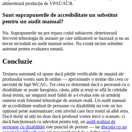
alimentează producția de VPAT/ACR.
Sunt suprapunerile de accesibilitate un substitut
pentru un audit manual?
Nu. Suprapunerile nu pot repara codul subiacent, deteriorează
frecvent tehnologia de asistare pe care utilizatorii se bazează și nu au
trecut niciodată un audit manual serios. Nu există niciun substitut
automat pentru evaluarea umană.
Concluzie
Testarea automată vă spune dacă părțile verificabile de mașină ale
produsului vostru sunt în ordine — aproximativ o treime din ceea ce
necesită de fapt WCAG. Tot ceea ce determină dacă o persoană cu o
dizabilitate se poate înregistra, căuta, plăti și reuși se află în celelalte
două treimi, iar singurul mod fiabil de a-l evalua este să urmăriți
oameni reali folosind tehnologie de asistare reală. Un audit manual
de accesibilitate realizat de persoane cu dizabilități nu este un lux
opțional peste automatizare; este nivelul care face restul să aibă sens.
Dacă doriți să știți nu doar dacă produsul vostru trece o scanare, ci
dacă funcționează cu adevărat pentru toți, un
audit realizat de
persoane cu dizabilități
este punctul de pornire — iar
discuția cu un