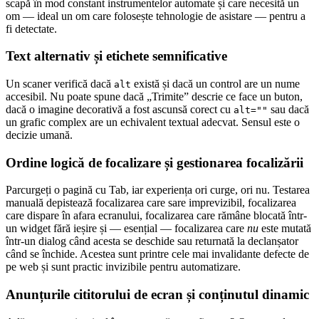
scapă în mod constant instrumentelor automate și care necesită un
om — ideal un om care folosește tehnologie de asistare — pentru a
fi detectate.
Text alternativ și etichete semnificative
Un scaner verifică dacă
există și dacă un control are un nume
alt
accesibil. Nu poate spune dacă „Trimite” descrie ce face un buton,
dacă o imagine decorativă a fost ascunsă corect cu
sau dacă
alt=""
un grafic complex are un echivalent textual adecvat. Sensul este o
decizie umană.
Ordine logică de focalizare și gestionarea focalizării
Parcurgeți o pagină cu Tab, iar experiența ori curge, ori nu. Testarea
manuală depistează focalizarea care sare imprevizibil, focalizarea
care dispare în afara ecranului, focalizarea care rămâne blocată într-
un widget fără ieșire și — esențial — focalizarea care
nu
este mutată
într-un dialog când acesta se deschide sau returnată la declanșator
când se închide. Acestea sunt printre cele mai invalidante defecte de
pe web și sunt practic invizibile pentru automatizare.
Anunțurile cititorului de ecran și conținutul dinamic