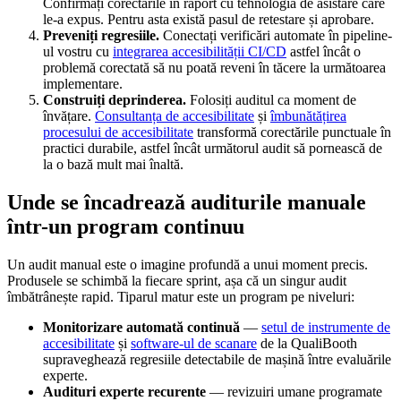
Confirmați corectările în raport cu tehnologia de asistare care
le-a expus. Pentru asta există pasul de retestare și aprobare.
Preveniți regresiile.
Conectați verificări automate în pipeline-
ul vostru cu
integrarea accesibilității CI/CD
astfel încât o
problemă corectată să nu poată reveni în tăcere la următoarea
implementare.
Construiți deprinderea.
Folosiți auditul ca moment de
învățare.
Consultanța de accesibilitate
și
îmbunătățirea
procesului de accesibilitate
transformă corectările punctuale în
practici durabile, astfel încât următorul audit să pornească de
la o bază mult mai înaltă.
Unde se încadrează auditurile manuale
într-un program continuu
Un audit manual este o imagine profundă a unui moment precis.
Produsele se schimbă la fiecare sprint, așa că un singur audit
îmbătrânește rapid. Tiparul matur este un program pe niveluri:
Monitorizare automată continuă
—
setul de instrumente de
accesibilitate
și
software-ul de scanare
de la QualiBooth
supraveghează regresiile detectabile de mașină între evaluările
experte.
Audituri experte recurente
— revizuiri umane programate