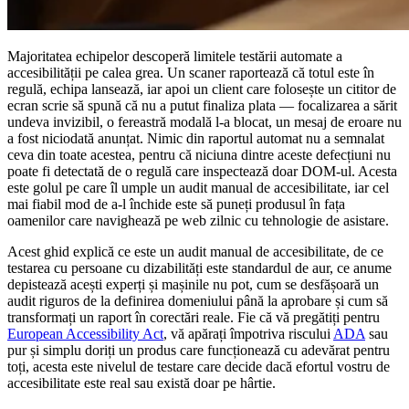
Majoritatea echipelor descoperă limitele testării automate a
accesibilității pe calea grea. Un scaner raportează că totul este în
regulă, echipa lansează, iar apoi un client care folosește un cititor de
ecran scrie să spună că nu a putut finaliza plata — focalizarea a sărit
undeva invizibil, o fereastră modală l-a blocat, un mesaj de eroare nu
a fost niciodată anunțat. Nimic din raportul automat nu a semnalat
ceva din toate acestea, pentru că niciuna dintre aceste defecțiuni nu
poate fi detectată de o regulă care inspectează doar DOM-ul. Acesta
este golul pe care îl umple un audit manual de accesibilitate, iar cel
mai fiabil mod de a-l închide este să puneți produsul în fața
oamenilor care navighează pe web zilnic cu tehnologie de asistare.
Acest ghid explică ce este un audit manual de accesibilitate, de ce
testarea cu persoane cu dizabilități este standardul de aur, ce anume
depistează acești experți și mașinile nu pot, cum se desfășoară un
audit riguros de la definirea domeniului până la aprobare și cum să
transformați un raport în corectări reale. Fie că vă pregătiți pentru
European Accessibility Act
, vă apărați împotriva riscului
ADA
sau
pur și simplu doriți un produs care funcționează cu adevărat pentru
toți, acesta este nivelul de testare care decide dacă efortul vostru de
accesibilitate este real sau există doar pe hârtie.