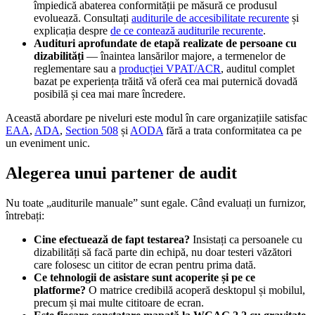
împiedică abaterea conformității pe măsură ce produsul
evoluează. Consultați
auditurile de accesibilitate recurente
și
explicația despre
de ce contează auditurile recurente
.
Audituri aprofundate de etapă realizate de persoane cu
dizabilități
— înaintea lansărilor majore, a termenelor de
reglementare sau a
producției VPAT/ACR
, auditul complet
bazat pe experiența trăită vă oferă cea mai puternică dovadă
posibilă și cea mai mare încredere.
Această abordare pe niveluri este modul în care organizațiile satisfac
EAA
,
ADA
,
Section 508
și
AODA
fără a trata conformitatea ca pe
un eveniment unic.
Alegerea unui partener de audit
Nu toate „auditurile manuale” sunt egale. Când evaluați un furnizor,
întrebați:
Cine efectuează de fapt testarea?
Insistați ca persoanele cu
dizabilități să facă parte din echipă, nu doar testeri văzători
care folosesc un cititor de ecran pentru prima dată.
Ce tehnologii de asistare sunt acoperite și pe ce
platforme?
O matrice credibilă acoperă desktopul și mobilul,
precum și mai multe cititoare de ecran.