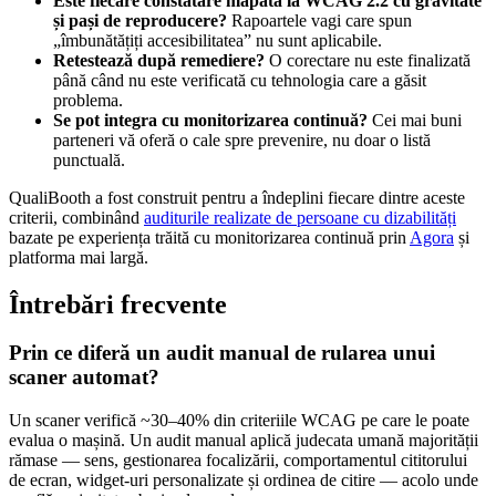
Este fiecare constatare mapată la WCAG 2.2 cu gravitate
și pași de reproducere?
Rapoartele vagi care spun
„îmbunătățiți accesibilitatea” nu sunt aplicabile.
Retestează după remediere?
O corectare nu este finalizată
până când nu este verificată cu tehnologia care a găsit
problema.
Se pot integra cu monitorizarea continuă?
Cei mai buni
parteneri vă oferă o cale spre prevenire, nu doar o listă
punctuală.
QualiBooth a fost construit pentru a îndeplini fiecare dintre aceste
criterii, combinând
auditurile realizate de persoane cu dizabilități
bazate pe experiența trăită cu monitorizarea continuă prin
Agora
și
platforma mai largă.
Întrebări frecvente
Prin ce diferă un audit manual de rularea unui
scaner automat?
Un scaner verifică ~30–40% din criteriile WCAG pe care le poate
evalua o mașină. Un audit manual aplică judecata umană majorității
rămase — sens, gestionarea focalizării, comportamentul cititorului
de ecran, widget-uri personalizate și ordinea de citire — acolo unde