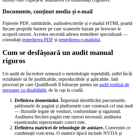
Documente, conținut media și e-mail
Fișierele PDF, subtitrările, audiodescrierile și e-mailul HTML poartă
fiecare propriile bariere pe care scanerele bazate pe browser le
acoperă rareori. Acestea necesită adesea remediere specializată —
consultați
remedierea PDF
și
remedierea e-mailului
.
Cum se desfășoară un audit manual
riguros
Un audit de încredere urmează o metodologie repetabilă, astfel încât
rezultatele să fie justificabile, reproductibile și aplicabile. Iată
procesul pe care QualiBooth îl folosește pentru un
audit realizat de
persoane cu dizabilități
, de la cap la coadă.
Definirea domeniului.
Împreună identificăm parcursurile,
șabloanele de pagină și platformele care contează cel mai mult
— fluxurile legate de venituri, conformitate și siguranță.
Auditarea fiecărei pagini este rareori necesară; auditarea
eșantionului reprezentativ corect este.
Definirea matricei de tehnologie de asistare.
Convenim ce
combinații vom testa. O matrice tipică include NVDA și