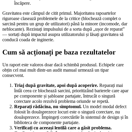
încăpere.
Gravitatea este câmpul de citit primul. Majoritatea rapoartelor
riguroase clasează problemele de la critice (blochează complet o
sarcină pentru un grup de utilizatori) până la minore (incomode, dar
neblocante). Rezistați impulsului de a sorta după „ușor de reparat”
— sortați după impactul asupra utilizatorului și lăsați gravitatea să
conducă coada de inginerie.
Cum să acționați pe baza rezultatelor
Un raport este valoros doar dacă schimbă produsul. Echipele care
obțin cel mai mult dintr-un audit manual urmează un tipar
consecvent.
Triaj după gravitate, apoi după acoperire.
Reparați mai
întâi ceea ce blochează sarcini, prioritizând barierele care apar
pe componente și șabloane partajate, întrucât o singură
corectare acolo rezolvă problema oriunde se repetă.
Reparați rădăcina, nu simptomul.
Un model modal defect
folosit în douăsprezece locuri este o singură corectare, nu
douăsprezece. Împingeți corectările în sistemul de design și în
biblioteca de componente partajate.
Verificați cu aceeași lentilă care a găsit problema.