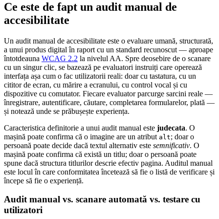
Ce este de fapt un audit manual de
accesibilitate
Un audit manual de accesibilitate este o evaluare umană, structurată,
a unui produs digital în raport cu un standard recunoscut — aproape
întotdeauna
WCAG 2.2
la nivelul AA. Spre deosebire de o scanare
cu un singur clic, se bazează pe evaluatori instruiți care operează
interfața așa cum o fac utilizatorii reali: doar cu tastatura, cu un
cititor de ecran, cu mărire a ecranului, cu control vocal și cu
dispozitive cu comutator. Fiecare evaluator parcurge sarcini reale —
înregistrare, autentificare, căutare, completarea formularelor, plată —
și notează unde se prăbușește experiența.
Caracteristica definitorie a unui audit manual este
judecata
. O
mașină poate confirma că o imagine are un atribut
; doar o
alt
persoană poate decide dacă textul alternativ este
semnificativ
. O
mașină poate confirma că există un titlu; doar o persoană poate
spune dacă structura titlurilor descrie efectiv pagina. Auditul manual
este locul în care conformitatea încetează să fie o listă de verificare și
începe să fie o experiență.
Audit manual vs. scanare automată vs. testare cu
utilizatori