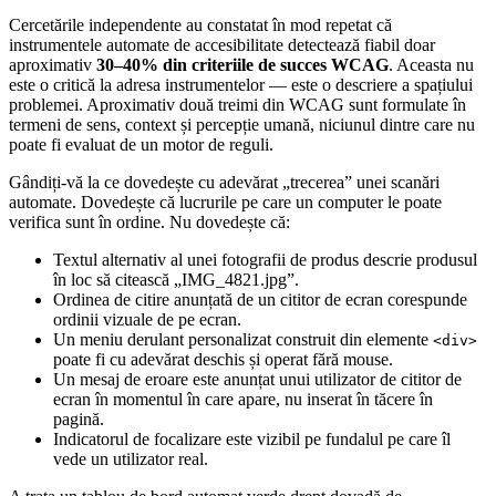
Cercetările independente au constatat în mod repetat că
instrumentele automate de accesibilitate detectează fiabil doar
aproximativ
30–40% din criteriile de succes WCAG
. Aceasta nu
este o critică la adresa instrumentelor — este o descriere a spațiului
problemei. Aproximativ două treimi din WCAG sunt formulate în
termeni de sens, context și percepție umană, niciunul dintre care nu
poate fi evaluat de un motor de reguli.
Gândiți-vă la ce dovedește cu adevărat „trecerea” unei scanări
automate. Dovedește că lucrurile pe care un computer le poate
verifica sunt în ordine. Nu dovedește că:
Textul alternativ al unei fotografii de produs descrie produsul
în loc să citească „IMG_4821.jpg”.
Ordinea de citire anunțată de un cititor de ecran corespunde
ordinii vizuale de pe ecran.
Un meniu derulant personalizat construit din elemente
<div>
poate fi cu adevărat deschis și operat fără mouse.
Un mesaj de eroare este anunțat unui utilizator de cititor de
ecran în momentul în care apare, nu inserat în tăcere în
pagină.
Indicatorul de focalizare este vizibil pe fundalul pe care îl
vede un utilizator real.