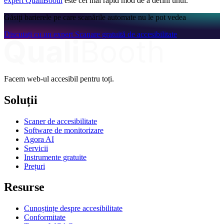
expert QualiBooth
este cel mai rapid mod de a defini unul.
Găsiți barierele pe care scanările automate nu le pot vedea
Discutați cu un expert
Scanare gratuită de accesibilitate
Facem web-ul accesibil pentru toți.
Soluții
Scaner de accesibilitate
Software de monitorizare
Agora AI
Servicii
Instrumente gratuite
Prețuri
Resurse
Cunoștințe despre accesibilitate
Conformitate