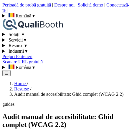
Perioadă de probă gratuită
|
Despre noi
|
Solicită demo
|
Conectează-
te
|
Română
▾
Soluții
▾
Servicii
▾
Resurse
▾
Industrii
▾
Prețuri
Parteneri
Scanare URL gratuită
Română
▾
☰
Home
/
Resurse
/
Audit manual de accesibilitate: Ghid complet (WCAG 2.2)
guides
Audit manual de accesibilitate: Ghid
complet (WCAG 2.2)