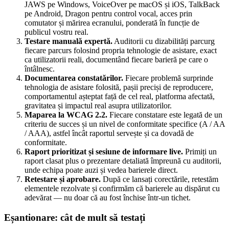
JAWS pe Windows, VoiceOver pe macOS și iOS, TalkBack
pe Android, Dragon pentru control vocal, acces prin
comutator și mărirea ecranului, ponderată în funcție de
publicul vostru real.
Testare manuală expertă.
Auditorii cu dizabilități parcurg
fiecare parcurs folosind propria tehnologie de asistare, exact
ca utilizatorii reali, documentând fiecare barieră pe care o
întâlnesc.
Documentarea constatărilor.
Fiecare problemă surprinde
tehnologia de asistare folosită, pașii preciși de reproducere,
comportamentul așteptat față de cel real, platforma afectată,
gravitatea și impactul real asupra utilizatorilor.
Maparea la WCAG 2.2.
Fiecare constatare este legată de un
criteriu de succes și un nivel de conformitate specifice (A / AA
/ AAA), astfel încât raportul servește și ca dovadă de
conformitate.
Raport prioritizat și sesiune de informare live.
Primiți un
raport clasat plus o prezentare detaliată împreună cu auditorii,
unde echipa poate auzi și vedea barierele direct.
Retestare și aprobare.
După ce lansați corectările, retestăm
elementele rezolvate și confirmăm că barierele au dispărut cu
adevărat — nu doar că au fost închise într-un tichet.
Eșantionare: cât de mult să testați