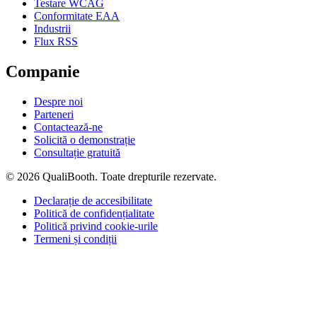
Testare WCAG
Conformitate EAA
Industrii
Flux RSS
Companie
Despre noi
Parteneri
Contactează-ne
Solicită o demonstrație
Consultație gratuită
© 2026 QualiBooth. Toate drepturile rezervate.
Declarație de accesibilitate
Politică de confidențialitate
Politică privind cookie-urile
Termeni și condiții