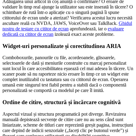
Adăugarea unui articol în coș anunță o confirmare? O eroare de
validare în timp real ajunge la utilizator sau este inserată în tăcere? O
schimbare de rută într-o aplicație cu o singură pagină îi spune
cititorului de ecran unde a aterizat? Verificarea acestui lucru necesită
ascultare reală cu NVDA, JAWS, VoiceOver sau TalkBack.
Ghidul
nostru de testare cu cititor de ecran
aprofundează, iar o
evaluare
dedicată cu cititor de ecran
izolează exact aceste probleme.
Widget-uri personalizate și corectitudinea ARIA
Comboboxurile, panourile cu file, acordeoanele, glisoarele,
selectoarele de dată și meniurile construite cu marcaj personalizat
sunt locul în care accesibilitatea eșuează cel mai adesea în tăcere. Un
scaner poate să nu raporteze nicio eroare în timp ce un widget este
complet inutilizabil cu tastatura sau cu cititorul de ecran. Operarea
umană este singurul test fiabil pentru a stabili dacă o componentă
personalizată se comportă ca modelul pe care îl imită.
Ordine de citire, structură și încărcare cognitivă
Aspectul vizual și structura programatică pot diverge. Revizuirea
manuală depistează secvențe de citire care nu au sens când sunt
liniarizate, scheme de titluri care reprezintă greșit pagina, instrucțiuni
care depind de indicii senzoriale („faceți clic pe butonul verde”) și
fluxuri care copleșesc utilizatorii cu dizabilități cognitive.