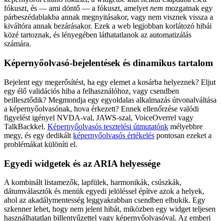
fókuszt, és — ami döntő — a fókuszt, amelyet
nem
mozgatnak egy
párbeszédablakba annak megnyitásakor, vagy nem visznek vissza a
kiváltóra annak bezárásakor. Ezek a web legjobban korlátozó hibái
közé tartoznak, és lényegében láthatatlanok az automatizálás
számára.
Képernyőolvasó-bejelentések és dinamikus tartalom
Bejelent egy megerősítést, ha egy elemet a kosárba helyeznek? Eljut
egy élő validációs hiba a felhasználóhoz, vagy csendben
beillesztődik? Megmondja egy egyoldalas alkalmazás útvonalváltása
a képernyőolvasónak, hova érkezett? Ennek ellenőrzése valódi
figyelést igényel NVDA-val, JAWS-szal, VoiceOverrel vagy
TalkBackkel.
Képernyőolvasós tesztelési útmutatónk
mélyebbre
megy, és egy dedikált
képernyőolvasós értékelés
pontosan ezeket a
problémákat különíti el.
Egyedi widgetek és az ARIA helyessége
A kombinált listamezők, lapfülek, harmonikák, csúszkák,
dátumválasztók és menük egyedi jelöléssel építve azok a helyek,
ahol az akadálymentesség leggyakrabban csendben elbukik. Egy
szkenner lehet, hogy nem jelent hibát, miközben egy widget teljesen
használhatatlan billentyűzettel vagy képernyőolvasóval. Az emberi