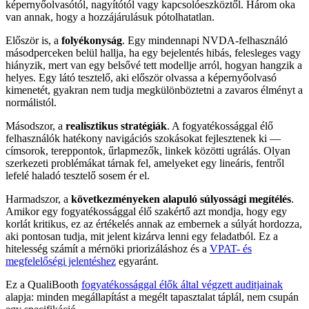
képernyőolvasótól, nagyítótól vagy kapcsolóeszköztől. Három oka
van annak, hogy a hozzájárulásuk pótolhatatlan.
Először is, a
folyékonyság
. Egy mindennapi NVDA-felhasználó
másodperceken belül hallja, ha egy bejelentés hibás, felesleges vagy
hiányzik, mert van egy belsővé tett modellje arról, hogyan hangzik a
helyes. Egy látó tesztelő, aki először olvassa a képernyőolvasó
kimenetét, gyakran nem tudja megkülönböztetni a zavaros élményt a
normálistól.
Másodszor, a
realisztikus stratégiák
. A fogyatékossággal élő
felhasználók hatékony navigációs szokásokat fejlesztenek ki —
címsorok, tereppontok, űrlapmezők, linkek közötti ugrálás. Olyan
szerkezeti problémákat tárnak fel, amelyeket egy lineáris, fentről
lefelé haladó tesztelő sosem ér el.
Harmadszor, a
következményeken alapuló súlyossági megítélés
.
Amikor egy fogyatékossággal élő szakértő azt mondja, hogy egy
korlát kritikus, ez az értékelés annak az embernek a súlyát hordozza,
aki pontosan tudja, mit jelent kizárva lenni egy feladatból. Ez a
hitelesség számít a mérnöki priorizáláshoz és a
VPAT- és
megfelelőségi jelentéshez
egyaránt.
Ez a QualiBooth
fogyatékossággal élők által végzett auditjainak
alapja: minden megállapítást a megélt tapasztalat táplál, nem csupán