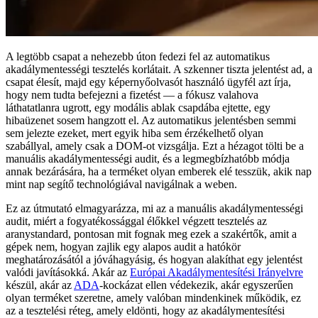
A legtöbb csapat a nehezebb úton fedezi fel az automatikus
akadálymentességi tesztelés korlátait. A szkenner tiszta jelentést ad, a
csapat élesít, majd egy képernyőolvasót használó ügyfél azt írja,
hogy nem tudta befejezni a fizetést — a fókusz valahova
láthatatlanra ugrott, egy modális ablak csapdába ejtette, egy
hibaüzenet sosem hangzott el. Az automatikus jelentésben semmi
sem jelezte ezeket, mert egyik hiba sem érzékelhető olyan
szabállyal, amely csak a DOM-ot vizsgálja. Ezt a hézagot tölti be a
manuális akadálymentességi audit, és a legmegbízhatóbb módja
annak bezárására, ha a terméket olyan emberek elé tesszük, akik nap
mint nap segítő technológiával navigálnak a weben.
Ez az útmutató elmagyarázza, mi az a manuális akadálymentességi
audit, miért a fogyatékossággal élőkkel végzett tesztelés az
aranystandard, pontosan mit fognak meg ezek a szakértők, amit a
gépek nem, hogyan zajlik egy alapos audit a hatókör
meghatározásától a jóváhagyásig, és hogyan alakíthat egy jelentést
valódi javításokká. Akár az
Európai Akadálymentesítési Irányelvre
készül, akár az
ADA
-kockázat ellen védekezik, akár egyszerűen
olyan terméket szeretne, amely valóban mindenkinek működik, ez
az a tesztelési réteg, amely eldönti, hogy az akadálymentesítési