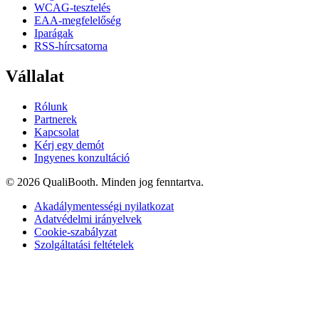
WCAG-tesztelés
EAA-megfelelőség
Iparágak
RSS-hírcsatorna
Vállalat
Rólunk
Partnerek
Kapcsolat
Kérj egy demót
Ingyenes konzultáció
© 2026 QualiBooth. Minden jog fenntartva.
Akadálymentességi nyilatkozat
Adatvédelmi irányelvek
Cookie-szabályzat
Szolgáltatási feltételek