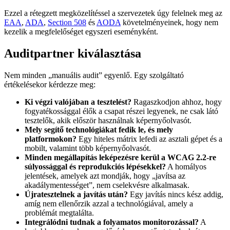
Ezzel a rétegzett megközelítéssel a szervezetek úgy felelnek meg az
EAA
,
ADA
,
Section 508
és
AODA
követelményeinek, hogy nem
kezelik a megfelelőséget egyszeri eseményként.
Auditpartner kiválasztása
Nem minden „manuális audit” egyenlő. Egy szolgáltató
értékelésekor kérdezze meg:
Ki végzi valójában a tesztelést?
Ragaszkodjon ahhoz, hogy
fogyatékossággal élők a csapat részei legyenek, ne csak látó
tesztelők, akik először használnak képernyőolvasót.
Mely segítő technológiákat fedik le, és mely
platformokon?
Egy hiteles mátrix lefedi az asztali gépet és a
mobilt, valamint több képernyőolvasót.
Minden megállapítás leképezésre kerül a WCAG 2.2-re
súlyossággal és reprodukciós lépésekkel?
A homályos
jelentések, amelyek azt mondják, hogy „javítsa az
akadálymentességet”, nem cselekvésre alkalmasak.
Újratesztelnek a javítás után?
Egy javítás nincs kész addig,
amíg nem ellenőrzik azzal a technológiával, amely a
problémát megtalálta.
Integrálódni tudnak a folyamatos monitorozással?
A