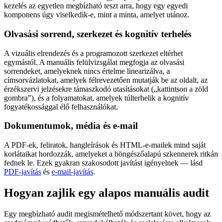
kezelés az egyetlen megbízható teszt arra, hogy egy egyedi
komponens úgy viselkedik-e, mint a minta, amelyet utánoz.
Olvasási sorrend, szerkezet és kognitív terhelés
A vizuális elrendezés és a programozott szerkezet eltérhet
egymástól. A manuális felülvizsgálat megfogja az olvasási
sorrendeket, amelyeknek nincs értelme linearizálva, a
címsorvázlatokat, amelyek félrevezetően mutatják be az oldalt, az
érzékszervi jelzésekre támaszkodó utasításokat („kattintson a zöld
gombra”), és a folyamatokat, amelyek túlterhelik a kognitív
fogyatékossággal élő felhasználókat.
Dokumentumok, média és e-mail
A PDF-ek, feliratok, hangleírások és HTML-e-mailek mind saját
korlátaikat hordozzák, amelyeket a böngészőalapú szkennerek ritkán
fednek le. Ezek gyakran szakosodott javítást igényelnek — lásd
PDF-javítás
és
e-mail-javítás
.
Hogyan zajlik egy alapos manuális audit
Egy megbízható audit megismételhető módszertant követ, hogy az