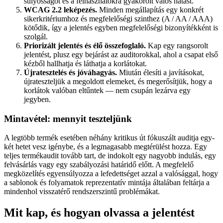
súlyosságot és a felhasználókra gyakorolt valós hatást.
WCAG 2.2 leképezés.
Minden megállapítás egy konkrét
sikerkritériumhoz és megfelelőségi szinthez (A / AA / AAA)
kötődik, így a jelentés egyben megfelelőségi bizonyítékként is
szolgál.
Priorizált jelentés és élő összefoglaló.
Kap egy rangsorolt
jelentést, plusz egy bejárást az auditorokkal, ahol a csapat első
kézből hallhatja és láthatja a korlátokat.
Újratesztelés és jóváhagyás.
Miután élesíti a javításokat,
újrateszteljük a megoldott elemeket, és megerősítjük, hogy a
korlátok valóban eltűntek — nem csupán lezárva egy
jegyben.
Mintavétel: mennyit teszteljünk
A legtöbb termék esetében néhány kritikus út fókuszált auditja egy-
két hetet vesz igénybe, és a legmagasabb megtérülést hozza. Egy
teljes termékaudit tovább tart, de indokolt egy nagyobb indulás, egy
felvásárlás vagy egy szabályozási határidő előtt. A megfelelő
megközelítés egyensúlyozza a lefedettséget azzal a valósággal, hogy
a sablonok és folyamatok reprezentatív mintája általában feltárja a
mindenhol visszatérő rendszerszintű problémákat.
Mit kap, és hogyan olvassa a jelentést