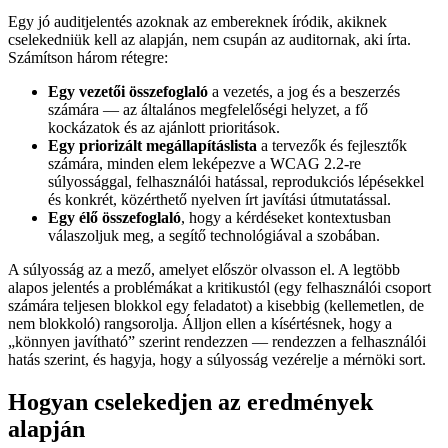
Egy jó auditjelentés azoknak az embereknek íródik, akiknek
cselekedniük kell az alapján, nem csupán az auditornak, aki írta.
Számítson három rétegre:
Egy vezetői összefoglaló
a vezetés, a jog és a beszerzés
számára — az általános megfelelőségi helyzet, a fő
kockázatok és az ajánlott prioritások.
Egy priorizált megállapításlista
a tervezők és fejlesztők
számára, minden elem leképezve a WCAG 2.2-re
súlyossággal, felhasználói hatással, reprodukciós lépésekkel
és konkrét, közérthető nyelven írt javítási útmutatással.
Egy élő összefoglaló
, hogy a kérdéseket kontextusban
válaszoljuk meg, a segítő technológiával a szobában.
A súlyosság az a mező, amelyet először olvasson el. A legtöbb
alapos jelentés a problémákat a kritikustól (egy felhasználói csoport
számára teljesen blokkol egy feladatot) a kisebbig (kellemetlen, de
nem blokkoló) rangsorolja. Álljon ellen a kísértésnek, hogy a
„könnyen javítható” szerint rendezzen — rendezzen a felhasználói
hatás szerint, és hagyja, hogy a súlyosság vezérelje a mérnöki sort.
Hogyan cselekedjen az eredmények
alapján