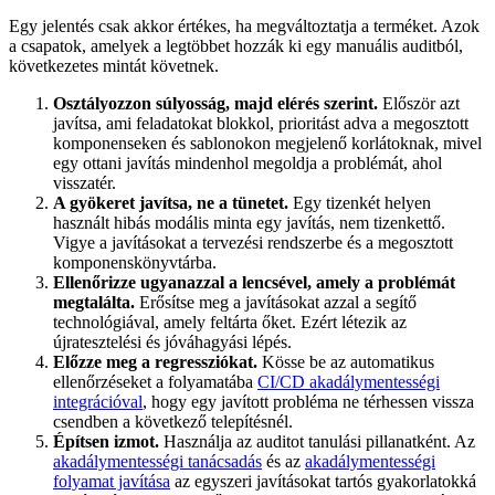
Egy jelentés csak akkor értékes, ha megváltoztatja a terméket. Azok
a csapatok, amelyek a legtöbbet hozzák ki egy manuális auditból,
következetes mintát követnek.
Osztályozzon súlyosság, majd elérés szerint.
Először azt
javítsa, ami feladatokat blokkol, prioritást adva a megosztott
komponenseken és sablonokon megjelenő korlátoknak, mivel
egy ottani javítás mindenhol megoldja a problémát, ahol
visszatér.
A gyökeret javítsa, ne a tünetet.
Egy tizenkét helyen
használt hibás modális minta egy javítás, nem tizenkettő.
Vigye a javításokat a tervezési rendszerbe és a megosztott
komponenskönyvtárba.
Ellenőrizze ugyanazzal a lencsével, amely a problémát
megtalálta.
Erősítse meg a javításokat azzal a segítő
technológiával, amely feltárta őket. Ezért létezik az
újratesztelési és jóváhagyási lépés.
Előzze meg a regressziókat.
Kösse be az automatikus
ellenőrzéseket a folyamatába
CI/CD akadálymentességi
integrációval
, hogy egy javított probléma ne térhessen vissza
csendben a következő telepítésnél.
Építsen izmot.
Használja az auditot tanulási pillanatként. Az
akadálymentességi tanácsadás
és az
akadálymentességi
folyamat javítása
az egyszeri javításokat tartós gyakorlatokká