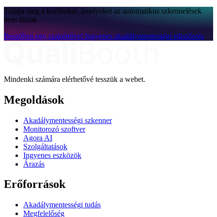
Találja meg a korlátokat, amelyeket az automatikus szkennelések
nem látnak
Beszéljen egy szakértővel
Ingyenes akadálymentességi ellenőrzés
Mindenki számára elérhetővé tesszük a webet.
Megoldások
Akadálymentességi szkenner
Monitorozó szoftver
Agora AI
Szolgáltatások
Ingyenes eszközök
Árazás
Erőforrások
Akadálymentességi tudás
Megfelelőség