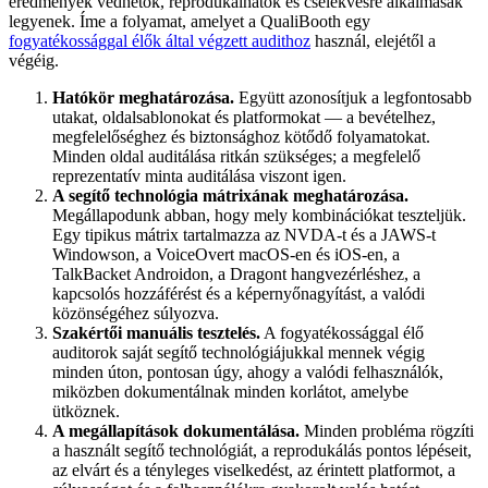
eredmények védhetők, reprodukálhatók és cselekvésre alkalmasak
legyenek. Íme a folyamat, amelyet a QualiBooth egy
fogyatékossággal élők által végzett audithoz
használ, elejétől a
végéig.
Hatókör meghatározása.
Együtt azonosítjuk a legfontosabb
utakat, oldalsablonokat és platformokat — a bevételhez,
megfelelőséghez és biztonsághoz kötődő folyamatokat.
Minden oldal auditálása ritkán szükséges; a megfelelő
reprezentatív minta auditálása viszont igen.
A segítő technológia mátrixának meghatározása.
Megállapodunk abban, hogy mely kombinációkat teszteljük.
Egy tipikus mátrix tartalmazza az NVDA-t és a JAWS-t
Windowson, a VoiceOvert macOS-en és iOS-en, a
TalkBacket Androidon, a Dragont hangvezérléshez, a
kapcsolós hozzáférést és a képernyőnagyítást, a valódi
közönségéhez súlyozva.
Szakértői manuális tesztelés.
A fogyatékossággal élő
auditorok saját segítő technológiájukkal mennek végig
minden úton, pontosan úgy, ahogy a valódi felhasználók,
miközben dokumentálnak minden korlátot, amelybe
ütköznek.
A megállapítások dokumentálása.
Minden probléma rögzíti
a használt segítő technológiát, a reprodukálás pontos lépéseit,
az elvárt és a tényleges viselkedést, az érintett platformot, a