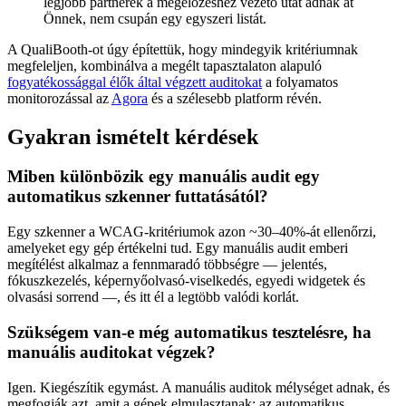
legjobb partnerek a megelőzéshez vezető utat adnak át
Önnek, nem csupán egy egyszeri listát.
A QualiBooth-ot úgy építettük, hogy mindegyik kritériumnak
megfeleljen, kombinálva a megélt tapasztalaton alapuló
fogyatékossággal élők által végzett auditokat
a folyamatos
monitorozással az
Agora
és a szélesebb platform révén.
Gyakran ismételt kérdések
Miben különbözik egy manuális audit egy
automatikus szkenner futtatásától?
Egy szkenner a WCAG-kritériumok azon ~30–40%-át ellenőrzi,
amelyeket egy gép értékelni tud. Egy manuális audit emberi
megítélést alkalmaz a fennmaradó többségre — jelentés,
fókuszkezelés, képernyőolvasó-viselkedés, egyedi widgetek és
olvasási sorrend —, és itt él a legtöbb valódi korlát.
Szükségem van-e még automatikus tesztelésre, ha
manuális auditokat végzek?
Igen. Kiegészítik egymást. A manuális auditok mélységet adnak, és
megfogják azt, amit a gépek elmulasztanak; az automatikus