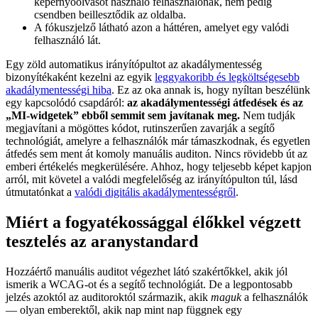
képernyőolvasót használó felhasználónak, nem pedig
csendben beillesztődik az oldalba.
A fókuszjelző látható azon a háttéren, amelyet egy valódi
felhasználó lát.
Egy zöld automatikus irányítópultot az akadálymentesség
bizonyítékaként kezelni az egyik
leggyakoribb és legköltségesebb
akadálymentességi hiba
. Ez az oka annak is, hogy nyíltan beszélünk
egy kapcsolódó csapdáról:
az akadálymentességi átfedések és az
„MI-widgetek” ebből semmit sem javítanak meg.
Nem tudják
megjavítani a mögöttes kódot, rutinszerűen zavarják a segítő
technológiát, amelyre a felhasználók már támaszkodnak, és egyetlen
átfedés sem ment át komoly manuális auditon. Nincs rövidebb út az
emberi értékelés megkerülésére. Ahhoz, hogy teljesebb képet kapjon
arról, mit követel a valódi megfelelőség az irányítópulton túl, lásd
útmutatónkat a
valódi digitális akadálymentességről
.
Miért a fogyatékossággal élőkkel végzett
tesztelés az aranystandard
Hozzáértő manuális auditot végezhet látó szakértőkkel, akik jól
ismerik a WCAG-ot és a segítő technológiát. De a legpontosabb
jelzés azoktól az auditoroktól származik, akik
maguk
a felhasználók
— olyan emberektől, akik nap mint nap függnek egy