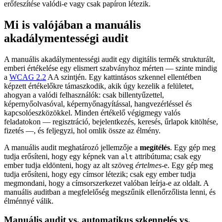
erőfeszítése valódi-e vagy csak papíron létezik.
Mi is valójában a manuális
akadálymentességi audit
A manuális akadálymentességi audit egy digitális termék strukturált,
emberi értékelése egy elismert szabványhoz mérten — szinte mindig
a
WCAG 2.2
AA szintjén. Egy kattintásos szkennel ellentétben
képzett értékelőkre támaszkodik, akik úgy kezelik a felületet,
ahogyan a valódi felhasználók: csak billentyűzettel,
képernyőolvasóval, képernyőnagyítással, hangvezérléssel és
kapcsolóeszközökkel. Minden értékelő végigmegy valós
feladatokon — regisztráció, bejelentkezés, keresés, űrlapok kitöltése,
fizetés —, és feljegyzi, hol omlik össze az élmény.
A manuális audit meghatározó jellemzője a
megítélés
. Egy gép meg
tudja erősíteni, hogy egy képnek van
attribútuma; csak egy
alt
ember tudja eldönteni, hogy az alt szöveg
értelmes
-e. Egy gép meg
tudja erősíteni, hogy egy címsor létezik; csak egy ember tudja
megmondani, hogy a címsorszerkezet valóban leírja-e az oldalt. A
manuális auditban a megfelelőség megszűnik ellenőrzőlista lenni, és
élménnyé válik.
Manuális audit vs. automatikus szkennelés vs.