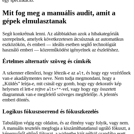
egy specifikáció.
Mit fog meg a manuális audit, amit a
gépek elmulasztanak
Segít konkrétnak lenni. Az alábbiakban azok a hibakategóriák
szerepelnek, amelyek következetesen átcsúsznak az automatikus
eszközökön, és emberi — ideális esetben segítő technológiát
használó emberi — közreműködést igényelnek az észleléshez.
Értelmes alternatív szöveg és címkék
A szkenner ellenőrzi, hogy létezik-e az
, és hogy egy vezérlőnek
alt
van-e akadálymentes neve. Nem tudja megmondani, hogy a
„Küldés” leírja-e, mit csinál egy gomb, hogy egy dekoratív kép
helyesen el lett-e rejtve
-vel, vagy hogy egy összetett
alt=""
diagramnak van-e megfelelő szöveges megfelelője. A jelentés
emberi döntés.
Logikus fókuszsorrend és fókuszkezelés
Tabuláljon végig egy oldalon, és az élmény vagy folyik, vagy nem.
A manuális tesztelés megfogja a kiszámíthatatlanul ugráló fókuszt, a
képernyőről eltűnő fókuszt, a widgetbe kiút nélkül csapdába esett