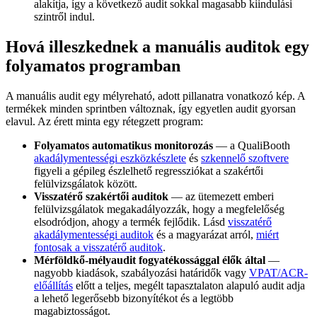
alakítja, így a következő audit sokkal magasabb kiindulási
szintről indul.
Hová illeszkednek a manuális auditok egy
folyamatos programban
A manuális audit egy mélyreható, adott pillanatra vonatkozó kép. A
termékek minden sprintben változnak, így egyetlen audit gyorsan
elavul. Az érett minta egy rétegzett program:
Folyamatos automatikus monitorozás
— a QualiBooth
akadálymentességi eszközkészlete
és
szkennelő szoftvere
figyeli a gépileg észlelhető regressziókat a szakértői
felülvizsgálatok között.
Visszatérő szakértői auditok
— az ütemezett emberi
felülvizsgálatok megakadályozzák, hogy a megfelelőség
elsodródjon, ahogy a termék fejlődik. Lásd
visszatérő
akadálymentességi auditok
és a magyarázat arról,
miért
fontosak a visszatérő auditok
.
Mérföldkő-mélyaudit fogyatékossággal élők által
—
nagyobb kiadások, szabályozási határidők vagy
VPAT/ACR-
előállítás
előtt a teljes, megélt tapasztalaton alapuló audit adja
a lehető legerősebb bizonyítékot és a legtöbb
magabiztosságot.