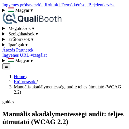
Ingyenes próbaverzió
|
Rólunk
|
Demó kérése
|
Bejelentkezés
|
Magyar
▾
Megoldások
▾
Szolgáltatások
▾
Erőforrások
▾
Iparágak
▾
Árazás
Partnerek
Ingyenes URL-vizsgálat
Magyar
▾
☰
Home
/
Erőforrások
/
Manuális akadálymentességi audit: teljes útmutató (WCAG
2.2)
guides
Manuális akadálymentességi audit: teljes
útmutató (WCAG 2.2)