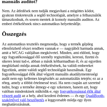
manuális auditot?
Nem. Az átfedések nem tudják megjavítani a mögöttes kódot,
gyakran tönkreteszik a segítő technológiát, amelyre a felhasználók
támaszkodnak, és sosem mentek át komoly manuális auditon. Az
emberi értékelésnek nincs automatikus helyettesítője.
Összegzés
Az automatikus tesztelés megmondja, hogy a termék gépileg
ellenőrizhető részei rendben vannak-e — nagyjából harmada annak,
amit a WCAG valójában megkövetel. Minden, ami eldönti, hogy
egy fogyatékossággal élő személy regisztrálni, keresni, fizetni és
sikeres lenni tud-e, abban a másik kétharmadban él, és az egyetlen
megbízható módja annak értékelésének, ha valódi embereket
figyelünk, amint valódi segítő technológiát használnak. Egy
fogyatékossággal élők által végzett manuális akadálymentességi
audit nem egy kellemes kiegészítés az automatizálás tetején; ez az a
réteg, amely a többit értelmessé teszi. Ha nem csupán azt szeretné
tudni, hogy a terméke átmegy-e egy szkennen, hanem azt, hogy
valóban mindenkinek működik-e, egy
fogyatékossággal élők által
végzett audit
az a hely, ahol kezdeni érdemes — és egy
QualiBooth-
szakértővel való beszélgetés
a leggyorsabb módja egy ilyen
meghatározásának.