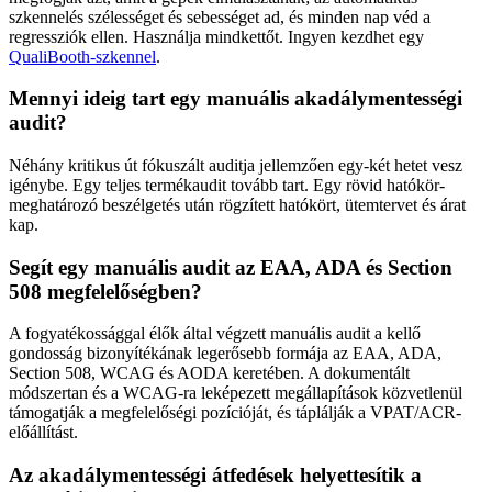
szkennelés szélességet és sebességet ad, és minden nap véd a
regressziók ellen. Használja mindkettőt. Ingyen kezdhet egy
QualiBooth-szkennel
.
Mennyi ideig tart egy manuális akadálymentességi
audit?
Néhány kritikus út fókuszált auditja jellemzően egy-két hetet vesz
igénybe. Egy teljes termékaudit tovább tart. Egy rövid hatókör-
meghatározó beszélgetés után rögzített hatókört, ütemtervet és árat
kap.
Segít egy manuális audit az EAA, ADA és Section
508 megfelelőségben?
A fogyatékossággal élők által végzett manuális audit a kellő
gondosság bizonyítékának legerősebb formája az EAA, ADA,
Section 508, WCAG és AODA keretében. A dokumentált
módszertan és a WCAG-ra leképezett megállapítások közvetlenül
támogatják a megfelelőségi pozícióját, és táplálják a VPAT/ACR-
előállítást.
Az akadálymentességi átfedések helyettesítik a