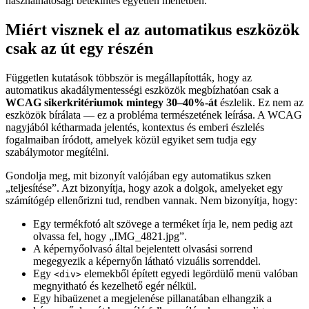
használhatósági betekintés egyetlen menetben.
Miért visznek el az automatikus eszközök
csak az út egy részén
Független kutatások többször is megállapították, hogy az
automatikus akadálymentességi eszközök megbízhatóan csak a
WCAG sikerkritériumok mintegy 30–40%-át
észlelik. Ez nem az
eszközök bírálata — ez a probléma természetének leírása. A WCAG
nagyjából kétharmada jelentés, kontextus és emberi észlelés
fogalmaiban íródott, amelyek közül egyiket sem tudja egy
szabálymotor megítélni.
Gondolja meg, mit bizonyít valójában egy automatikus szken
„teljesítése”. Azt bizonyítja, hogy azok a dolgok, amelyeket egy
számítógép ellenőrizni tud, rendben vannak. Nem bizonyítja, hogy:
Egy termékfotó alt szövege a terméket írja le, nem pedig azt
olvassa fel, hogy „IMG_4821.jpg”.
A képernyőolvasó által bejelentett olvasási sorrend
megegyezik a képernyőn látható vizuális sorrenddel.
Egy
elemekből épített egyedi legördülő menü valóban
<div>
megnyitható és kezelhető egér nélkül.
Egy hibaüzenet a megjelenése pillanatában elhangzik a