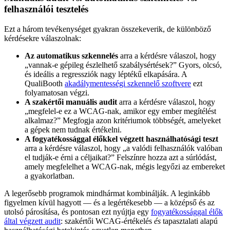
felhasználói tesztelés
Ezt a három tevékenységet gyakran összekeverik, de különböző
kérdésekre válaszolnak:
Az automatikus szkennelés
arra a kérdésre válaszol, hogy
„vannak-e gépileg észlelhető szabálysértések?” Gyors, olcsó,
és ideális a regressziók nagy léptékű elkapására. A
QualiBooth
akadálymentességi szkennelő szoftvere
ezt
folyamatosan végzi.
A szakértői manuális audit
arra a kérdésre válaszol, hogy
„megfelel-e ez a WCAG-nak, amikor egy ember megítélést
alkalmaz?” Megfogja azon kritériumok többségét, amelyeket
a gépek nem tudnak értékelni.
A fogyatékossággal élőkkel végzett használhatósági teszt
arra a kérdésre válaszol, hogy „a valódi felhasználók valóban
el tudják-e érni a céljaikat?” Felszínre hozza azt a súrlódást,
amely megfelelhet a WCAG-nak, mégis legyőzi az embereket
a gyakorlatban.
A legerősebb programok mindhármat kombinálják. A leginkább
figyelmen kívül hagyott — és a legértékesebb — a középső és az
utolsó párosítása, és pontosan ezt nyújtja egy
fogyatékossággal élők
által végzett audit
: szakértői WCAG-értékelés
és
tapasztalati alapú