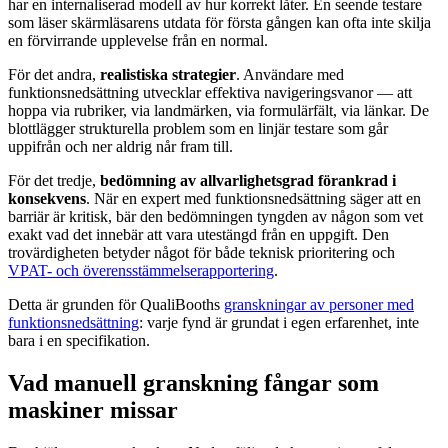
har en internaliserad modell av hur korrekt låter. En seende testare
som läser skärmläsarens utdata för första gången kan ofta inte skilja
en förvirrande upplevelse från en normal.
För det andra,
realistiska strategier
. Användare med
funktionsnedsättning utvecklar effektiva navigeringsvanor — att
hoppa via rubriker, via landmärken, via formulärfält, via länkar. De
blottlägger strukturella problem som en linjär testare som går
uppifrån och ner aldrig når fram till.
För det tredje,
bedömning av allvarlighetsgrad förankrad i
konsekvens
. När en expert med funktionsnedsättning säger att en
barriär är kritisk, bär den bedömningen tyngden av någon som vet
exakt vad det innebär att vara utestängd från en uppgift. Den
trovärdigheten betyder något för både teknisk prioritering och
VPAT- och överensstämmelserapportering
.
Detta är grunden för QualiBooths
granskningar av personer med
funktionsnedsättning
: varje fynd är grundat i egen erfarenhet, inte
bara i en specifikation.
Vad manuell granskning fångar som
maskiner missar