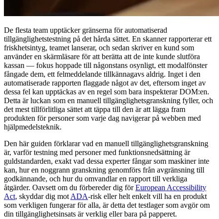
De flesta team upptäcker gränserna för automatiserad
tillgänglighetstestning på det hårda sättet. En skanner rapporterar ett
friskhetsintyg, teamet lanserar, och sedan skriver en kund som
använder en skärmläsare för att berätta att de inte kunde slutföra
kassan — fokus hoppade till någonstans osynligt, ett modalfönster
fångade dem, ett felmeddelande tillkännagavs aldrig. Inget i den
automatiserade rapporten flaggade något av det, eftersom inget av
dessa fel kan upptäckas av en regel som bara inspekterar DOM:en.
Detta är luckan som en manuell tillgänglighetsgranskning fyller, och
det mest tillförlitliga sättet att täppa till den är att lägga fram
produkten för personer som varje dag navigerar på webben med
hjälpmedelsteknik.
Den här guiden förklarar vad en manuell tillgänglighetsgranskning
är, varför testning med personer med funktionsnedsättning är
guldstandarden, exakt vad dessa experter fångar som maskiner inte
kan, hur en noggrann granskning genomförs från avgränsning till
godkännande, och hur du omvandlar en rapport till verkliga
åtgärder. Oavsett om du förbereder dig för
European Accessibility
Act
, skyddar dig mot
ADA
-risk eller helt enkelt vill ha en produkt
som verkligen fungerar för alla, är detta det testlager som avgör om
din tillgänglighetsinsats är verklig eller bara på papperet.