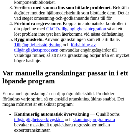
komponentbiblioteket.
Verifiera med samma lins som hittade problemet.
Bekräfta
åtgärder mot den hjälpmedelsteknik som blottlade dem. Det är
vad steget omtestning-och-godkännande finns till för.
Förhindra regressioner.
Koppla in automatiska kontroller i
din pipeline med
CI/CD-tillgänglighetsintegration
så att ett
löst problem inte tyst kan återkomma vid nästa driftsättning.
Bygg muskeln.
Använd granskningen som ett lärtillfälle.
Tillgänglighetsrådgivning
och
förbättring av
tillgänglighetsprocessen
omvandlar engångsåtgärder till
varaktiga rutiner, så att nästa granskning börjar från en mycket
högre baslinje.
Var manuella granskningar passar in i ett
löpande program
En manuell granskning är en djup ögonblicksbild. Produkter
förändras varje sprint, så en enskild granskning åldras snabbt. Det
mogna mönstret är ett skiktat program:
Kontinuerlig automatisk övervakning
— QualiBooths
tillgänglighetsverktygslåda
och
skanningsprogramvara
bevakar maskinellt upptäckbara regressioner mellan
expertgranskningar.