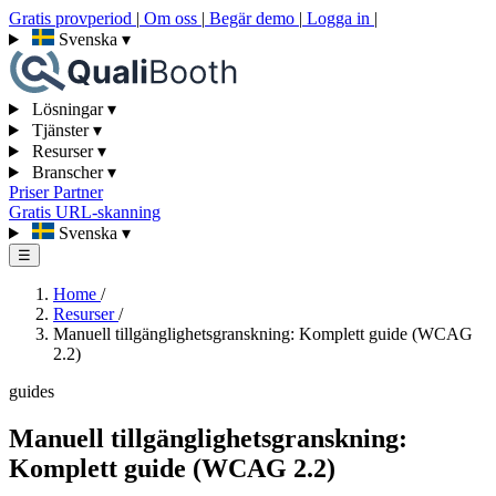
Gratis provperiod
|
Om oss
|
Begär demo
|
Logga in
|
Svenska
▾
Lösningar
▾
Tjänster
▾
Resurser
▾
Branscher
▾
Priser
Partner
Gratis URL-skanning
Svenska
▾
☰
Home
/
Resurser
/
Manuell tillgänglighetsgranskning: Komplett guide (WCAG
2.2)
guides
Manuell tillgänglighetsgranskning:
Komplett guide (WCAG 2.2)