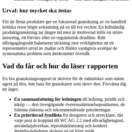
Urval: hur mycket ska testas
För de flesta produkter ger en fokuserad granskning av en handfull
kritiska resor högst avkastning på en till två veckor. En fullständig
produktgranskning tar längre tid men är motiverad inför en större
lansering, ett förvärv eller en regulatorisk deadline. Rätt
tillvägagångssätt balanserar täckning mot verkligheten att ett
representativt urval av mallar och flöden vanligtvis avslöjar de
systematiska problem som återkommer överallt.
Vad du får och hur du läser rapporten
En bra granskningsrapport är skriven för de människor som måste
agera på den, inte bara för granskaren som skrev den. Förvänta dig
tre lager:
En sammanfattning för ledningen
till ledning, juridik och
inköp — den övergripande överensstämmelsepositionen, de
främsta riskerna och rekommenderade prioriteringar.
En prioriterad fyndlista
för designers och utvecklare, där
varje post är kopplad till WCAG 2.2 med allvarlighetsgrad,
användarpåverkan, reproduktionssteg och konkret
åtgärdsvägledning skriven på ett klart språk.