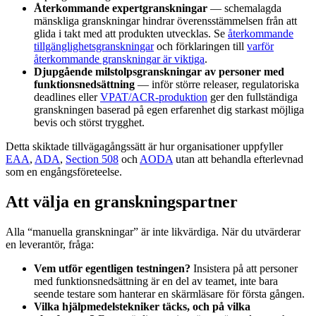
Återkommande expertgranskningar
— schemalagda
mänskliga granskningar hindrar överensstämmelsen från att
glida i takt med att produkten utvecklas. Se
återkommande
tillgänglighetsgranskningar
och förklaringen till
varför
återkommande granskningar är viktiga
.
Djupgående milstolpsgranskningar av personer med
funktionsnedsättning
— inför större releaser, regulatoriska
deadlines eller
VPAT/ACR-produktion
ger den fullständiga
granskningen baserad på egen erfarenhet dig starkast möjliga
bevis och störst trygghet.
Detta skiktade tillvägagångssätt är hur organisationer uppfyller
EAA
,
ADA
,
Section 508
och
AODA
utan att behandla efterlevnad
som en engångsföreteelse.
Att välja en granskningspartner
Alla “manuella granskningar” är inte likvärdiga. När du utvärderar
en leverantör, fråga:
Vem utför egentligen testningen?
Insistera på att personer
med funktionsnedsättning är en del av teamet, inte bara
seende testare som hanterar en skärmläsare för första gången.
Vilka hjälpmedelstekniker täcks, och på vilka