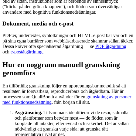
bild av sidan, instruktioner som är beroende av sinnesintryck
(“klicka på den gröna knappen”), och flöden som överväldigar
användare med kognitiva funktionsnedsättningar.
Dokument, media och e-post
PDF:er, undertexter, syntolkningar och HTML-e-post bär var och en
på sina egna barriärer som webbläsarbaserade skannrar sällan täcker.
Dessa kräver ofta specialiserad åtgärdning — se
PDF-åtgärdning
och
e-poståtgärdning
.
Hur en noggrann manuell granskning
genomförs
En tillförlitlig granskning följer en upprepningsbar metodik så att
resultaten är försvarbara, reproducerbara och åtgärdbara. Här är
processen som QualiBooth använder för en
granskning av personer
med funktionsnedsättning
, från början till slut.
Avgränsning.
Tillsammans identifierar vi de resor, sidmallar
och plattformar som betyder mest — de flöden som är
kopplade till intäkter, efterlevnad och säkerhet. Det är sällan
nödvändigt att granska varje sida; att granska rätt
representativa urval är det.