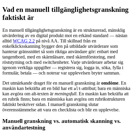
Vad en manuell tillgänglighetsgranskning
faktiskt är
En manuell tillgänglighetsgranskning är en strukturerad, mänsklig
utvärdering av en digital produkt mot en erkänd standard — nästan
alltid
WCAG 2.2
på nivå AA. Till skillnad från en
enkelklicksskanning bygger den på utbildade utvärderare som
hanterar gränssnittet så som riktiga användare gör: enbart med
tangentbord, med en skärmläsare, med skärmförstoring, med
röststyrning och med switchenheter. Varje utvärderare arbetar sig
igenom verkliga uppgifter — registrera sig, logga in, söka, fylla i
formulär, betala — och noterar var upplevelsen bryter samman.
Det utmärkande draget för en manuell granskning är
omdöme
. En
maskin kan bekräfta att en bild har ett
-attribut; bara en människa
alt
kan avgöra om alt-texten är
meningsfull
. En maskin kan bekräfta att
en rubrik finns; bara en människa kan avgöra om rubrikstrukturen
faktiskt beskriver sidan. I manuell granskning slutar
överensstämmelse att vara en checklista och blir en upplevelse.
Manuell granskning vs. automatisk skanning vs.
användartestning