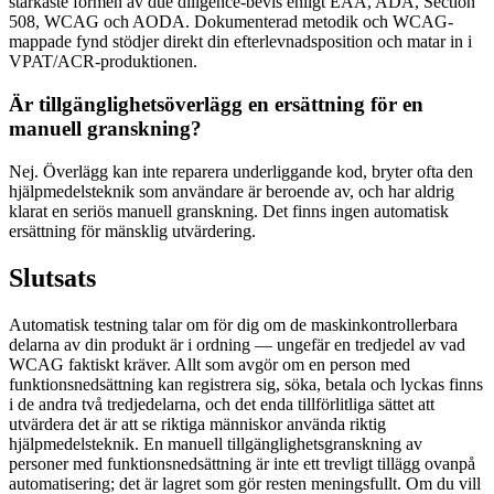
starkaste formen av due diligence-bevis enligt EAA, ADA, Section
508, WCAG och AODA. Dokumenterad metodik och WCAG-
mappade fynd stödjer direkt din efterlevnadsposition och matar in i
VPAT/ACR-produktionen.
Är tillgänglighetsöverlägg en ersättning för en
manuell granskning?
Nej. Överlägg kan inte reparera underliggande kod, bryter ofta den
hjälpmedelsteknik som användare är beroende av, och har aldrig
klarat en seriös manuell granskning. Det finns ingen automatisk
ersättning för mänsklig utvärdering.
Slutsats
Automatisk testning talar om för dig om de maskinkontrollerbara
delarna av din produkt är i ordning — ungefär en tredjedel av vad
WCAG faktiskt kräver. Allt som avgör om en person med
funktionsnedsättning kan registrera sig, söka, betala och lyckas finns
i de andra två tredjedelarna, och det enda tillförlitliga sättet att
utvärdera det är att se riktiga människor använda riktig
hjälpmedelsteknik. En manuell tillgänglighetsgranskning av
personer med funktionsnedsättning är inte ett trevligt tillägg ovanpå
automatisering; det är lagret som gör resten meningsfullt. Om du vill