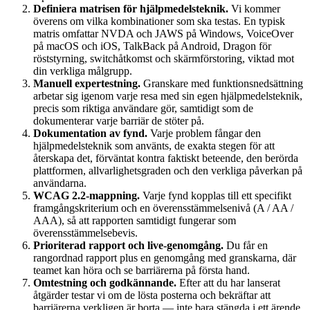
Definiera matrisen för hjälpmedelsteknik.
Vi kommer
överens om vilka kombinationer som ska testas. En typisk
matris omfattar NVDA och JAWS på Windows, VoiceOver
på macOS och iOS, TalkBack på Android, Dragon för
röststyrning, switchåtkomst och skärmförstoring, viktad mot
din verkliga målgrupp.
Manuell expertestning.
Granskare med funktionsnedsättning
arbetar sig igenom varje resa med sin egen hjälpmedelsteknik,
precis som riktiga användare gör, samtidigt som de
dokumenterar varje barriär de stöter på.
Dokumentation av fynd.
Varje problem fångar den
hjälpmedelsteknik som använts, de exakta stegen för att
återskapa det, förväntat kontra faktiskt beteende, den berörda
plattformen, allvarlighetsgraden och den verkliga påverkan på
användarna.
WCAG 2.2-mappning.
Varje fynd kopplas till ett specifikt
framgångskriterium och en överensstämmelsenivå (A / AA /
AAA), så att rapporten samtidigt fungerar som
överensstämmelsebevis.
Prioriterad rapport och live-genomgång.
Du får en
rangordnad rapport plus en genomgång med granskarna, där
teamet kan höra och se barriärerna på första hand.
Omtestning och godkännande.
Efter att du har lanserat
åtgärder testar vi om de lösta posterna och bekräftar att
barriärerna verkligen är borta — inte bara stängda i ett ärende.