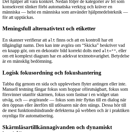
Det hjälper att vara konkret. Nedan följer de kategorier av fel som
konsekvent slinker förbi automatiska verktyg och kräver en
människa — helst en människa som använder hjälpmedelsteknik —
för att upptäckas.
Meningsfull alternativtext och etiketter
En skanner verifierar att
finns och att en kontroll har ett
alt
tillgängligt namn. Den kan inte avgöra om “Skicka” beskriver vad
en knapp gör, om en dekorativ bild korrekt dolts med
, eller
alt=""
om ett komplext diagram har en adekvat textmotsvarighet. Betydelse
är en mänsklig bedömning.
Logisk fokusordning och fokushantering
Tabba dig genom en sida och upplevelsen flyter antingen eller inte.
Manuell testning fångar fokus som hoppar oförutsägbart, fokus som
försvinner utanför skärmen, fokus som fastnar i en widget utan
utväg, och — avgörande — fokus som
inte
flyttas till en dialog när
den öppnas eller återförs till utlösaren när den stängs. Dessa hör till
de mest funktionshindrande defekterna på webben och är i praktiken
osynliga för automatisering.
Skärmläsartillkännagivanden och dynamiskt