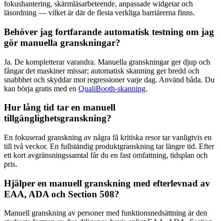
fokushantering, skärmläsarbeteende, anpassade widgetar och
läsordning — vilket är där de flesta verkliga barriärerna finns.
Behöver jag fortfarande automatisk testning om jag
gör manuella granskningar?
Ja. De kompletterar varandra. Manuella granskningar ger djup och
fångar det maskiner missar; automatisk skanning ger bredd och
snabbhet och skyddar mot regressioner varje dag. Använd båda. Du
kan börja gratis med en
QualiBooth-skanning
.
Hur lång tid tar en manuell
tillgänglighetsgranskning?
En fokuserad granskning av några få kritiska resor tar vanligtvis en
till två veckor. En fullständig produktgranskning tar längre tid. Efter
ett kort avgränsningssamtal får du en fast omfattning, tidsplan och
pris.
Hjälper en manuell granskning med efterlevnad av
EAA, ADA och Section 508?
Manuell granskning av personer med funktionsnedsättning är den