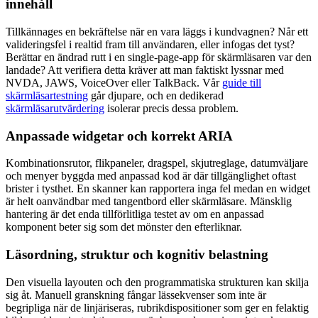
innehåll
Tillkännages en bekräftelse när en vara läggs i kundvagnen? Når ett
valideringsfel i realtid fram till användaren, eller infogas det tyst?
Berättar en ändrad rutt i en single-page-app för skärmläsaren var den
landade? Att verifiera detta kräver att man faktiskt lyssnar med
NVDA, JAWS, VoiceOver eller TalkBack. Vår
guide till
skärmläsartestning
går djupare, och en dedikerad
skärmläsarutvärdering
isolerar precis dessa problem.
Anpassade widgetar och korrekt ARIA
Kombinationsrutor, flikpaneler, dragspel, skjutreglage, datumväljare
och menyer byggda med anpassad kod är där tillgänglighet oftast
brister i tysthet. En skanner kan rapportera inga fel medan en widget
är helt oanvändbar med tangentbord eller skärmläsare. Mänsklig
hantering är det enda tillförlitliga testet av om en anpassad
komponent beter sig som det mönster den efterliknar.
Läsordning, struktur och kognitiv belastning
Den visuella layouten och den programmatiska strukturen kan skilja
sig åt. Manuell granskning fångar lässekvenser som inte är
begripliga när de linjäriseras, rubrikdispositioner som ger en felaktig