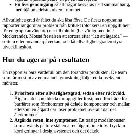
En live-genomgång
så att frågor besvaras i sitt sammanhang,
med hjälpmedelstekniken i rummet.
Allvarlighetsgrad är fältet du ska läsa först. De flesta noggranna
rapporter rangordnar problem från kritiskt (blockerar en uppgift helt
för en grupp användare) ner till mindre (besvärligt men inte
blockerande). Motstå frestelsen att sortera efter “lätt att åtgärda” —
sortera efter användarpåverkan, och låt allvarlighetsgraden styra
utvecklingskön.
Hur du agerar på resultaten
En rapport är bara värdefull om den förändrar produkten. De team
som får mest ut av en manuell granskning följer ett konsekvent
mönster.
Prioritera efter allvarlighetsgrad, sedan efter räckvidd.
Åtgärda det som blockerar uppgifter först, med företräde för
barriärer som förekommer på delade komponenter och mallar,
eftersom en åtgärd där löser problemet överallt där det
återkommer.
Åtgärda roten, inte symptomet.
Ett trasigt modalmönster
som används på tolv ställen är en åtgärd, inte tolv. Tryck in
korrigeringar i designsystemet och det delade