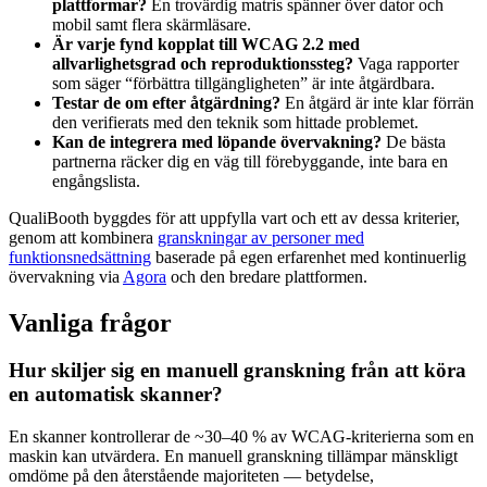
plattformar?
En trovärdig matris spänner över dator och
mobil samt flera skärmläsare.
Är varje fynd kopplat till WCAG 2.2 med
allvarlighetsgrad och reproduktionssteg?
Vaga rapporter
som säger “förbättra tillgängligheten” är inte åtgärdbara.
Testar de om efter åtgärdning?
En åtgärd är inte klar förrän
den verifierats med den teknik som hittade problemet.
Kan de integrera med löpande övervakning?
De bästa
partnerna räcker dig en väg till förebyggande, inte bara en
engångslista.
QualiBooth byggdes för att uppfylla vart och ett av dessa kriterier,
genom att kombinera
granskningar av personer med
funktionsnedsättning
baserade på egen erfarenhet med kontinuerlig
övervakning via
Agora
och den bredare plattformen.
Vanliga frågor
Hur skiljer sig en manuell granskning från att köra
en automatisk skanner?
En skanner kontrollerar de ~30–40 % av WCAG-kriterierna som en
maskin kan utvärdera. En manuell granskning tillämpar mänskligt
omdöme på den återstående majoriteten — betydelse,