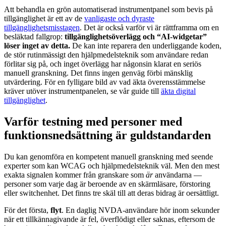
Att behandla en grön automatiserad instrumentpanel som bevis på
tillgänglighet är ett av de
vanligaste och dyraste
tillgänglighetsmisstagen
. Det är också varför vi är rättframma om en
besläktad fallgrop:
tillgänglighetsöverlägg och “AI-widgetar”
löser inget av detta.
De kan inte reparera den underliggande koden,
de stör rutinmässigt den hjälpmedelsteknik som användare redan
förlitar sig på, och inget överlägg har någonsin klarat en seriös
manuell granskning. Det finns ingen genväg förbi mänsklig
utvärdering. För en fylligare bild av vad äkta överensstämmelse
kräver utöver instrumentpanelen, se vår guide till
äkta digital
tillgänglighet
.
Varför testning med personer med
funktionsnedsättning är guldstandarden
Du kan genomföra en kompetent manuell granskning med seende
experter som kan WCAG och hjälpmedelsteknik väl. Men den mest
exakta signalen kommer från granskare som
är
användarna —
personer som varje dag är beroende av en skärmläsare, förstoring
eller switchenhet. Det finns tre skäl till att deras bidrag är oersättligt.
För det första,
flyt
. En daglig NVDA-användare hör inom sekunder
när ett tillkännagivande är fel, överflödigt eller saknas, eftersom de