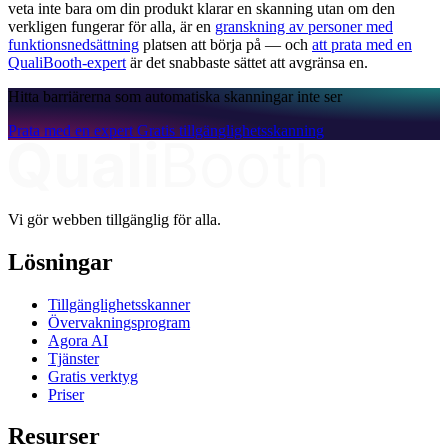
veta inte bara om din produkt klarar en skanning utan om den
verkligen fungerar för alla, är en
granskning av personer med
funktionsnedsättning
platsen att börja på — och
att prata med en
QualiBooth-expert
är det snabbaste sättet att avgränsa en.
Hitta barriärerna som automatiska skanningar inte ser
Prata med en expert
Gratis tillgänglighetsskanning
Vi gör webben tillgänglig för alla.
Lösningar
Tillgänglighetsskanner
Övervakningsprogram
Agora AI
Tjänster
Gratis verktyg
Priser
Resurser