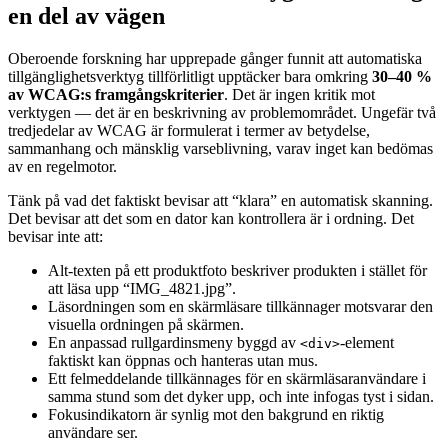
en del av vägen
Oberoende forskning har upprepade gånger funnit att automatiska
tillgänglighetsverktyg tillförlitligt upptäcker bara omkring
30–40 %
av WCAG:s framgångskriterier
. Det är ingen kritik mot
verktygen — det är en beskrivning av problemområdet. Ungefär två
tredjedelar av WCAG är formulerat i termer av betydelse,
sammanhang och mänsklig varseblivning, varav inget kan bedömas
av en regelmotor.
Tänk på vad det faktiskt bevisar att “klara” en automatisk skanning.
Det bevisar att det som en dator kan kontrollera är i ordning. Det
bevisar inte att:
Alt-texten på ett produktfoto beskriver produkten i stället för
att läsa upp “IMG_4821.jpg”.
Läsordningen som en skärmläsare tillkännager motsvarar den
visuella ordningen på skärmen.
En anpassad rullgardinsmeny byggd av
-element
<div>
faktiskt kan öppnas och hanteras utan mus.
Ett felmeddelande tillkännages för en skärmläsaranvändare i
samma stund som det dyker upp, och inte infogas tyst i sidan.
Fokusindikatorn är synlig mot den bakgrund en riktig
användare ser.