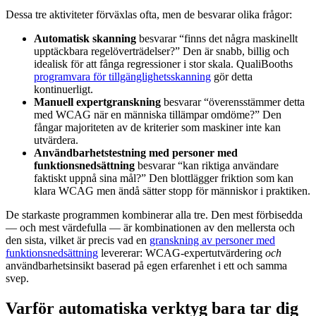
Dessa tre aktiviteter förväxlas ofta, men de besvarar olika frågor:
Automatisk skanning
besvarar “finns det några maskinellt
upptäckbara regelöverträdelser?” Den är snabb, billig och
idealisk för att fånga regressioner i stor skala. QualiBooths
programvara för tillgänglighetsskanning
gör detta
kontinuerligt.
Manuell expertgranskning
besvarar “överensstämmer detta
med WCAG när en människa tillämpar omdöme?” Den
fångar majoriteten av de kriterier som maskiner inte kan
utvärdera.
Användbarhetstestning med personer med
funktionsnedsättning
besvarar “kan riktiga användare
faktiskt uppnå sina mål?” Den blottlägger friktion som kan
klara WCAG men ändå sätter stopp för människor i praktiken.
De starkaste programmen kombinerar alla tre. Den mest förbisedda
— och mest värdefulla — är kombinationen av den mellersta och
den sista, vilket är precis vad en
granskning av personer med
funktionsnedsättning
levererar: WCAG-expertutvärdering
och
användbarhetsinsikt baserad på egen erfarenhet i ett och samma
svep.
Varför automatiska verktyg bara tar dig