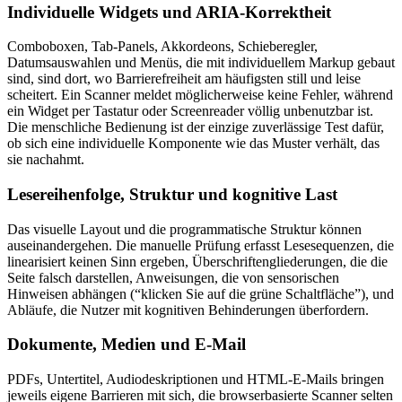
Individuelle Widgets und ARIA-Korrektheit
Comboboxen, Tab-Panels, Akkordeons, Schieberegler,
Datumsauswahlen und Menüs, die mit individuellem Markup gebaut
sind, sind dort, wo Barrierefreiheit am häufigsten still und leise
scheitert. Ein Scanner meldet möglicherweise keine Fehler, während
ein Widget per Tastatur oder Screenreader völlig unbenutzbar ist.
Die menschliche Bedienung ist der einzige zuverlässige Test dafür,
ob sich eine individuelle Komponente wie das Muster verhält, das
sie nachahmt.
Lesereihenfolge, Struktur und kognitive Last
Das visuelle Layout und die programmatische Struktur können
auseinandergehen. Die manuelle Prüfung erfasst Lesesequenzen, die
linearisiert keinen Sinn ergeben, Überschriftengliederungen, die die
Seite falsch darstellen, Anweisungen, die von sensorischen
Hinweisen abhängen (“klicken Sie auf die grüne Schaltfläche”), und
Abläufe, die Nutzer mit kognitiven Behinderungen überfordern.
Dokumente, Medien und E-Mail
PDFs, Untertitel, Audiodeskriptionen und HTML-E-Mails bringen
jeweils eigene Barrieren mit sich, die browserbasierte Scanner selten