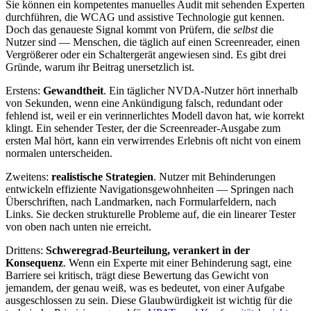
Sie können ein kompetentes manuelles Audit mit sehenden Experten
durchführen, die WCAG und assistive Technologie gut kennen.
Doch das genaueste Signal kommt von Prüfern, die
selbst
die
Nutzer sind — Menschen, die täglich auf einen Screenreader, einen
Vergrößerer oder ein Schaltergerät angewiesen sind. Es gibt drei
Gründe, warum ihr Beitrag unersetzlich ist.
Erstens:
Gewandtheit
. Ein täglicher NVDA-Nutzer hört innerhalb
von Sekunden, wenn eine Ankündigung falsch, redundant oder
fehlend ist, weil er ein verinnerlichtes Modell davon hat, wie korrekt
klingt. Ein sehender Tester, der die Screenreader-Ausgabe zum
ersten Mal hört, kann ein verwirrendes Erlebnis oft nicht von einem
normalen unterscheiden.
Zweitens:
realistische Strategien
. Nutzer mit Behinderungen
entwickeln effiziente Navigationsgewohnheiten — Springen nach
Überschriften, nach Landmarken, nach Formularfeldern, nach
Links. Sie decken strukturelle Probleme auf, die ein linearer Tester
von oben nach unten nie erreicht.
Drittens:
Schweregrad-Beurteilung, verankert in der
Konsequenz
. Wenn ein Experte mit einer Behinderung sagt, eine
Barriere sei kritisch, trägt diese Bewertung das Gewicht von
jemandem, der genau weiß, was es bedeutet, von einer Aufgabe
ausgeschlossen zu sein. Diese Glaubwürdigkeit ist wichtig für die