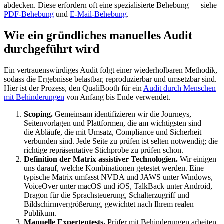
abdecken. Diese erfordern oft eine spezialisierte Behebung — siehe
PDF-Behebung
und
E-Mail-Behebung
.
Wie ein gründliches manuelles Audit
durchgeführt wird
Ein vertrauenswürdiges Audit folgt einer wiederholbaren Methodik,
sodass die Ergebnisse belastbar, reproduzierbar und umsetzbar sind.
Hier ist der Prozess, den QualiBooth für ein
Audit durch Menschen
mit Behinderungen
von Anfang bis Ende verwendet.
Scoping.
Gemeinsam identifizieren wir die Journeys,
Seitenvorlagen und Plattformen, die am wichtigsten sind —
die Abläufe, die mit Umsatz, Compliance und Sicherheit
verbunden sind. Jede Seite zu prüfen ist selten notwendig; die
richtige repräsentative Stichprobe zu prüfen schon.
Definition der Matrix assistiver Technologien.
Wir einigen
uns darauf, welche Kombinationen getestet werden. Eine
typische Matrix umfasst NVDA und JAWS unter Windows,
VoiceOver unter macOS und iOS, TalkBack unter Android,
Dragon für die Sprachsteuerung, Schalterzugriff und
Bildschirmvergrößerung, gewichtet nach Ihrem realen
Publikum.
Manuelle Expertentests.
Prüfer mit Behinderungen arbeiten