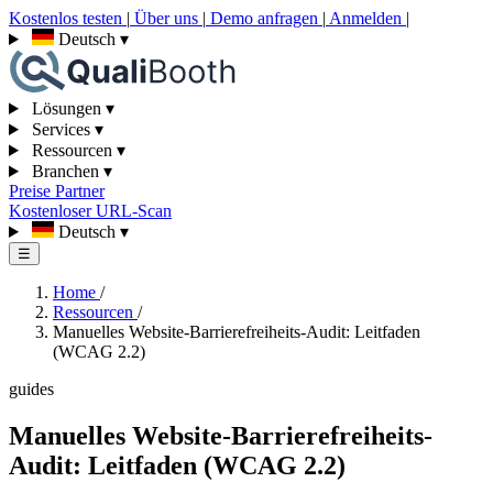
Kostenlos testen
|
Über uns
|
Demo anfragen
|
Anmelden
|
Deutsch
▾
Lösungen
▾
Services
▾
Ressourcen
▾
Branchen
▾
Preise
Partner
Kostenloser URL-Scan
Deutsch
▾
☰
Home
/
Ressourcen
/
Manuelles Website-Barrierefreiheits-Audit: Leitfaden
(WCAG 2.2)
guides
Manuelles Website-Barrierefreiheits-
Audit: Leitfaden (WCAG 2.2)