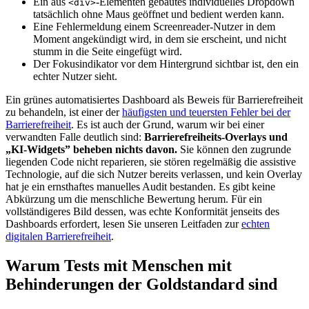
Ein aus
-Elementen gebautes individuelles Dropdown
<div>
tatsächlich ohne Maus geöffnet und bedient werden kann.
Eine Fehlermeldung einem Screenreader-Nutzer in dem
Moment angekündigt wird, in dem sie erscheint, und nicht
stumm in die Seite eingefügt wird.
Der Fokusindikator vor dem Hintergrund sichtbar ist, den ein
echter Nutzer sieht.
Ein grünes automatisiertes Dashboard als Beweis für Barrierefreiheit
zu behandeln, ist einer der
häufigsten und teuersten Fehler bei der
Barrierefreiheit
. Es ist auch der Grund, warum wir bei einer
verwandten Falle deutlich sind:
Barrierefreiheits-Overlays und
„KI-Widgets” beheben nichts davon.
Sie können den zugrunde
liegenden Code nicht reparieren, sie stören regelmäßig die assistive
Technologie, auf die sich Nutzer bereits verlassen, und kein Overlay
hat je ein ernsthaftes manuelles Audit bestanden. Es gibt keine
Abkürzung um die menschliche Bewertung herum. Für ein
vollständigeres Bild dessen, was echte Konformität jenseits des
Dashboards erfordert, lesen Sie unseren Leitfaden zur
echten
digitalen Barrierefreiheit
.
Warum Tests mit Menschen mit
Behinderungen der Goldstandard sind