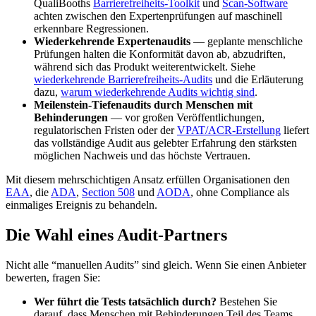
QualiBooths
Barrierefreiheits-Toolkit
und
Scan-Software
achten zwischen den Expertenprüfungen auf maschinell
erkennbare Regressionen.
Wiederkehrende Expertenaudits
— geplante menschliche
Prüfungen halten die Konformität davon ab, abzudriften,
während sich das Produkt weiterentwickelt. Siehe
wiederkehrende Barrierefreiheits-Audits
und die Erläuterung
dazu,
warum wiederkehrende Audits wichtig sind
.
Meilenstein-Tiefenaudits durch Menschen mit
Behinderungen
— vor großen Veröffentlichungen,
regulatorischen Fristen oder der
VPAT/ACR-Erstellung
liefert
das vollständige Audit aus gelebter Erfahrung den stärksten
möglichen Nachweis und das höchste Vertrauen.
Mit diesem mehrschichtigen Ansatz erfüllen Organisationen den
EAA
, die
ADA
,
Section 508
und
AODA
, ohne Compliance als
einmaliges Ereignis zu behandeln.
Die Wahl eines Audit-Partners
Nicht alle “manuellen Audits” sind gleich. Wenn Sie einen Anbieter
bewerten, fragen Sie:
Wer führt die Tests tatsächlich durch?
Bestehen Sie
darauf, dass Menschen mit Behinderungen Teil des Teams