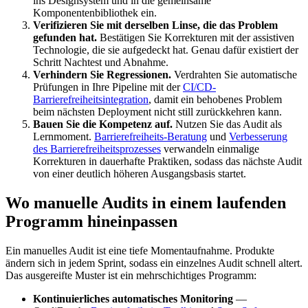
ins Designsystem und in die gemeinsame
Komponentenbibliothek ein.
Verifizieren Sie mit derselben Linse, die das Problem
gefunden hat.
Bestätigen Sie Korrekturen mit der assistiven
Technologie, die sie aufgedeckt hat. Genau dafür existiert der
Schritt Nachtest und Abnahme.
Verhindern Sie Regressionen.
Verdrahten Sie automatische
Prüfungen in Ihre Pipeline mit der
CI/CD-
Barrierefreiheitsintegration
, damit ein behobenes Problem
beim nächsten Deployment nicht still zurückkehren kann.
Bauen Sie die Kompetenz auf.
Nutzen Sie das Audit als
Lernmoment.
Barrierefreiheits-Beratung
und
Verbesserung
des Barrierefreiheitsprozesses
verwandeln einmalige
Korrekturen in dauerhafte Praktiken, sodass das nächste Audit
von einer deutlich höheren Ausgangsbasis startet.
Wo manuelle Audits in einem laufenden
Programm hineinpassen
Ein manuelles Audit ist eine tiefe Momentaufnahme. Produkte
ändern sich in jedem Sprint, sodass ein einzelnes Audit schnell altert.
Das ausgereifte Muster ist ein mehrschichtiges Programm:
Kontinuierliches automatisches Monitoring
—