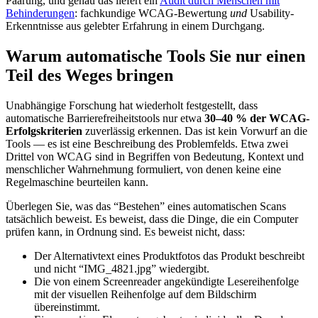
Paarung, und genau das liefert ein
Audit durch Menschen mit
Behinderungen
: fachkundige WCAG-Bewertung
und
Usability-
Erkenntnisse aus gelebter Erfahrung in einem Durchgang.
Warum automatische Tools Sie nur einen
Teil des Weges bringen
Unabhängige Forschung hat wiederholt festgestellt, dass
automatische Barrierefreiheitstools nur etwa
30–40 % der WCAG-
Erfolgskriterien
zuverlässig erkennen. Das ist kein Vorwurf an die
Tools — es ist eine Beschreibung des Problemfelds. Etwa zwei
Drittel von WCAG sind in Begriffen von Bedeutung, Kontext und
menschlicher Wahrnehmung formuliert, von denen keine eine
Regelmaschine beurteilen kann.
Überlegen Sie, was das “Bestehen” eines automatischen Scans
tatsächlich beweist. Es beweist, dass die Dinge, die ein Computer
prüfen kann, in Ordnung sind. Es beweist nicht, dass:
Der Alternativtext eines Produktfotos das Produkt beschreibt
und nicht “IMG_4821.jpg” wiedergibt.
Die von einem Screenreader angekündigte Lesereihenfolge
mit der visuellen Reihenfolge auf dem Bildschirm
übereinstimmt.