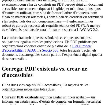
(«proporcioneu alternatives de text»), el PDF/UA prescriu
exactament com s’ha de construir un PDF perquè sigui un document
accessible correctament etiquetat i llegible per màquina: quins tipus
d’estructura utilitzar, com s’ha de formar l’arbre d’etiquetes, com
s’han de marcar els artefactes, i com s’han de codificar els formularis
i les taules. Tots dos són complementaris — l’enfocament més
robust és corregir respecte als requisits tècnics del PDF/UA mentre
es validen els resultats de cara a l’usuari respecte a la WCAG 2.2.
La conformitat amb aquests estàndards és el que sustenta les
obligacions legals a totes les jurisdiccions. Els PDF publicats per
organitzacions cobertes entren de ple dins de la
Llei europea
d’accessibilitat
, l’
ADA
i la
Secció 508
, totes les quals tracten els
documents descarregables com a part de l’experiència digital que ha
de ser accessible.
Corregir PDF existents vs. crear-ne
d’accessibles
Hi ha dues vies cap als PDF accessibles, i la majoria de les
organitzacions necessiten totes dues.
Corregir PDF existents
significa agafar un fitxer acabat — un
informe, un catàleg antic d’estats de compte, un formulari escanejat