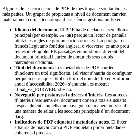
Algunes de les correccions de PDF de més impacte són també les
més petites. Un grapat de propietats a nivell de document canvien
materialment com la tecnologia d’assistència gestiona un fitxer.
Idioma del document.
El PDF ha de declarar el seu idioma
principal (per exemple,
) perquè un lector de pantalla
en-GB
utilitzi les regles de pronunciació correctes. Un paràgraf en
francès llegit amb fonètica anglesa, o viceversa, és amb prou
feines intel·ligible. Els passatges en un idioma diferent del
document principal haurien de portar els seus propis
marcadors d’idioma.
Títol del document.
Les metadades de PDF haurien
d’incloure un títol significatiu, i el visor s’hauria de configurar
perquè mostri aquest títol en lloc del nom del fitxer. «Informe
anual d’accessibilitat 2026» s’anuncia i es mostra;
«final_v3_FORWEB.pdf» no.
Navegació per pestanyes i adreces d’interès.
Les adreces
d’interès (l’esquema del document) donen a tots els usuaris —
i especialment a aquells que naveguen de manera no visual —
una manera de saltar a les seccions principals d’un document
llarg.
Indicadors de PDF etiquetat i metadades netes.
El fitxer
s’hauria de marcar com a PDF etiquetat i portar metadades
coherents i precises.