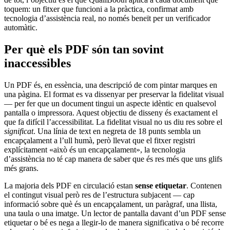
toquem: un fitxer que funcioni a la pràctica, confirmat amb
tecnologia d’assistència real, no només beneït per un verificador
automàtic.
Per què els PDF són tan sovint
inaccessibles
Un PDF és, en essència, una descripció de com pintar marques en
una pàgina. El format es va dissenyar per preservar la fidelitat visual
— per fer que un document tingui un aspecte idèntic en qualsevol
pantalla o impressora. Aquest objectiu de disseny és exactament el
que fa difícil l’accessibilitat. La fidelitat visual no us diu res sobre el
significat
. Una línia de text en negreta de 18 punts sembla un
encapçalament a l’ull humà, però llevat que el fitxer registri
explícitament «això és un encapçalament», la tecnologia
d’assistència no té cap manera de saber que és res més que uns glifs
més grans.
La majoria dels PDF en circulació estan
sense etiquetar
. Contenen
el contingut visual però res de l’estructura subjacent — cap
informació sobre què és un encapçalament, un paràgraf, una llista,
una taula o una imatge. Un lector de pantalla davant d’un PDF sense
etiquetar o bé es nega a llegir-lo de manera significativa o bé recorre