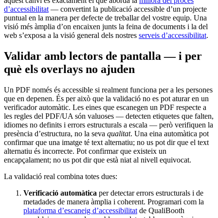
aquest canvi és exactament el que aborda la
millora del procés
d’accessibilitat
— convertint la publicació accessible d’un projecte
puntual en la manera per defecte de treballar del vostre equip. Una
visió més àmplia d’on encaixen junts la feina de documents i la del
web s’exposa a la visió general dels nostres
serveis d’accessibilitat
.
Validar amb lectors de pantalla — i per
què els overlays no ajuden
Un PDF només és accessible si realment funciona per a les persones
que en depenen. És per això que la validació no es pot aturar en un
verificador automàtic. Les eines que escanegen un PDF respecte a
les regles del PDF/UA són valuoses — detecten etiquetes que falten,
idiomes no definits i errors estructurals a escala — però verifiquen la
presència d’estructura, no la seva
qualitat
. Una eina automàtica pot
confirmar que una imatge té text alternatiu; no us pot dir que el text
alternatiu és incorrecte. Pot confirmar que existeix un
encapçalament; no us pot dir que està niat al nivell equivocat.
La validació real combina totes dues:
Verificació automàtica
per detectar errors estructurals i de
metadades de manera àmplia i coherent. Programari com la
plataforma d’escaneig d’accessibilitat
de QualiBooth