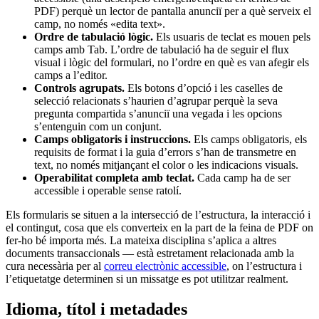
PDF) perquè un lector de pantalla anunciï per a què serveix el
camp, no només «edita text».
Ordre de tabulació lògic.
Els usuaris de teclat es mouen pels
camps amb Tab. L’ordre de tabulació ha de seguir el flux
visual i lògic del formulari, no l’ordre en què es van afegir els
camps a l’editor.
Controls agrupats.
Els botons d’opció i les caselles de
selecció relacionats s’haurien d’agrupar perquè la seva
pregunta compartida s’anunciï una vegada i les opcions
s’entenguin com un conjunt.
Camps obligatoris i instruccions.
Els camps obligatoris, els
requisits de format i la guia d’errors s’han de transmetre en
text, no només mitjançant el color o les indicacions visuals.
Operabilitat completa amb teclat.
Cada camp ha de ser
accessible i operable sense ratolí.
Els formularis se situen a la intersecció de l’estructura, la interacció i
el contingut, cosa que els converteix en la part de la feina de PDF on
fer-ho bé importa més. La mateixa disciplina s’aplica a altres
documents transaccionals — està estretament relacionada amb la
cura necessària per al
correu electrònic accessible
, on l’estructura i
l’etiquetatge determinen si un missatge es pot utilitzar realment.
Idioma, títol i metadades