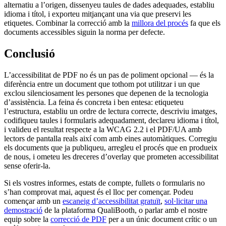
alternatiu a l’origen, dissenyeu taules de dades adequades, establiu
idioma i títol, i exporteu mitjançant una via que preservi les
etiquetes. Combinar la correcció amb la
millora del procés
fa que els
documents accessibles siguin la norma per defecte.
Conclusió
L’accessibilitat de PDF no és un pas de poliment opcional — és la
diferència entre un document que tothom pot utilitzar i un que
exclou silenciosament les persones que depenen de la tecnologia
d’assistència. La feina és concreta i ben entesa: etiqueteu
l’estructura, establiu un ordre de lectura correcte, descriviu imatges,
codifiqueu taules i formularis adequadament, declareu idioma i títol,
i valideu el resultat respecte a la WCAG 2.2 i el PDF/UA amb
lectors de pantalla reals així com amb eines automàtiques. Corregiu
els documents que ja publiqueu, arregleu el procés que en produeix
de nous, i ometeu les dreceres d’overlay que prometen accessibilitat
sense oferir-la.
Si els vostres informes, estats de compte, fullets o formularis no
s’han comprovat mai, aquest és el lloc per començar. Podeu
començar amb un
escaneig d’accessibilitat gratuït
,
sol·licitar una
demostració
de la plataforma QualiBooth, o parlar amb el nostre
equip sobre la
correcció de PDF
per a un únic document crític o un