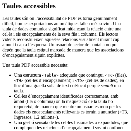
Taules accessibles
Les taules són on l’accessibilitat de PDF es torna genuïnament
difícil, i on les exportacions automàtiques fallen més sovint. Una
taula de dades comunica significat mitjançant la relació entre una
cel·la i els encapçalaments de la seva fila i columna. Els lectors
vidents reconstrueixen aquestes relacions visualment mirant cap
amunt i cap a l’esquerra. Un usuari de lector de pantalla no pot —
depèn que la taula estigui marcada de manera que les associacions
d’encapçalament siguin explícites.
Una taula PDF accessible necessita:
Una estructura
adequada que contingui
(files),
<Table>
<TR>
(cel·les d’encapçalament) i
(cel·les de dades), en
<TH>
<TD>
lloc d’una graella solta de text col·locat perquè
sembli
una
taula.
Cel·les d’encapçalament identificades correctament, amb
àmbit (fila o columna) on la maquetació de la taula ho
requereixi, de manera que mentre un usuari es mou per les
dades els encapçalaments rellevants es tornin a anunciar («T3,
Ingressos, 1,2 milions»).
Una gestió sensata de les cel·les fusionades o expandides, que
compliquen les relacions d’encapçalament i sovint confonen