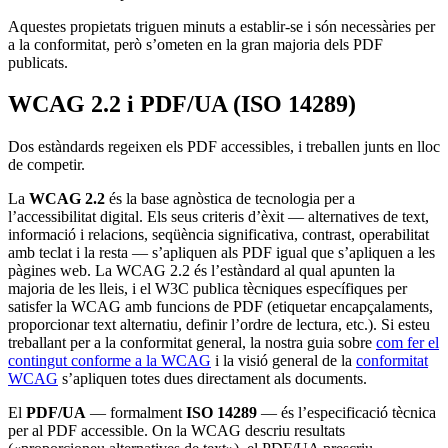
Aquestes propietats triguen minuts a establir-se i són necessàries per
a la conformitat, però s’ometen en la gran majoria dels PDF
publicats.
WCAG 2.2 i PDF/UA (ISO 14289)
Dos estàndards regeixen els PDF accessibles, i treballen junts en lloc
de competir.
La
WCAG 2.2
és la base agnòstica de tecnologia per a
l’accessibilitat digital. Els seus criteris d’èxit — alternatives de text,
informació i relacions, seqüència significativa, contrast, operabilitat
amb teclat i la resta — s’apliquen als PDF igual que s’apliquen a les
pàgines web. La WCAG 2.2 és l’estàndard al qual apunten la
majoria de les lleis, i el W3C publica tècniques específiques per
satisfer la WCAG amb funcions de PDF (etiquetar encapçalaments,
proporcionar text alternatiu, definir l’ordre de lectura, etc.). Si esteu
treballant per a la conformitat general, la nostra guia sobre
com fer el
contingut conforme a la WCAG
i la visió general de la
conformitat
WCAG
s’apliquen totes dues directament als documents.
El
PDF/UA
— formalment
ISO 14289
— és l’especificació tècnica
per al PDF accessible. On la WCAG descriu resultats