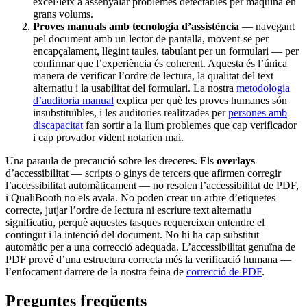
excel·leix a assenyalar problemes detectables per màquina en
grans volums.
Proves manuals amb tecnologia d’assistència
— navegant
pel document amb un lector de pantalla, movent-se per
encapçalament, llegint taules, tabulant per un formulari — per
confirmar que l’experiència és coherent. Aquesta és l’única
manera de verificar l’ordre de lectura, la qualitat del text
alternatiu i la usabilitat del formulari. La nostra
metodologia
d’auditoria manual
explica per què les proves humanes són
insubstituïbles, i les auditories realitzades per
persones amb
discapacitat
fan sortir a la llum problemes que cap verificador
i cap provador vident notarien mai.
Una paraula de precaució sobre les dreceres. Els
overlays
d’accessibilitat — scripts o ginys de tercers que afirmen corregir
l’accessibilitat automàticament — no resolen l’accessibilitat de PDF,
i QualiBooth no els avala. No poden crear un arbre d’etiquetes
correcte, jutjar l’ordre de lectura ni escriure text alternatiu
significatiu, perquè aquestes tasques requereixen entendre el
contingut i la intenció del document. No hi ha cap substitut
automàtic per a una correcció adequada. L’accessibilitat genuïna de
PDF prové d’una estructura correcta més la verificació humana —
l’enfocament darrere de la nostra feina de
correcció de PDF
.
Preguntes freqüents