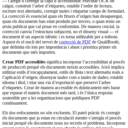
— i afegir o corregir la capa d’accessibilitat: executar OCR on
calgui, construir l’arbre d’etiquetes, establir l’ordre de lectura,
escriure text alternatiu, corregir taules i etiquetar camps de formulari.
La correcció és essencial quan els fitxers d’origen han desaparegut,
quan els documents han estat produïts per tercers, o quan teniu un
arxiu publicat que cal posar en conformitat. De manera crucial, la
correcció canvia l’estructura subjacent, no el disseny visual — el
document té un aspecte idèntic i es torna utilitzable per a tothom.
Aquest és el nucli del servei de
correcció de PDF
de QualiBooth,
que delimita els lots per importància i abast i prioritza primer els
documents que més importen.
Crear PDF accessibles
significa incorporar l’accessibilitat al procés
de producció perquè els documents neixin accessibles. Això implica
utilitzar estils d’encapçalament, estils de llista i text alternatiu reals a
l’aplicació d’origen; dissenyar taules com a taules de dades; establir
idioma i títol; i triar una via d’exportació que preservi l’arbre
d’etiquetes. Crear de manera accessible és dràsticament més barat
que reparar el mateix document més tard, i és l’única resposta
sostenible per a les organitzacions que publiquen PDF
contínuament.
Els dos enfocaments no són excloents. El patró pràctic és corregir
els documents que ja estan en circulació mentre s’arregla el procés
inicial perquè els documents nous no recreïn el problema. Incorporar