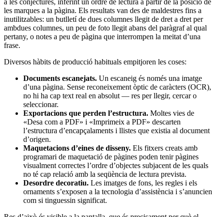
a les conjectures, inferint un ordre de lectura a partir de la posició de
les marques a la pàgina. Els resultats van des de maldestres fins a
inutilitzables: un butlletí de dues columnes llegit de dret a dret per
ambdues columnes, un peu de foto llegit abans del paràgraf al qual
pertany, o notes a peu de pàgina que interrompen la meitat d’una
frase.
Diversos hàbits de producció habituals empitjoren les coses:
Documents escanejats.
Un escaneig és només una imatge
d’una pàgina. Sense reconeixement òptic de caràcters (OCR),
no hi ha cap text real en absolut — res per llegir, cercar o
seleccionar.
Exportacions que perden l’estructura.
Moltes vies de
«Desa com a PDF» i «Imprimeix a PDF» descarten
l’estructura d’encapçalaments i llistes que existia al document
d’origen.
Maquetacions d’eines de disseny.
Els fitxers creats amb
programari de maquetació de pàgines poden tenir pàgines
visualment correctes l’ordre d’objectes subjacent de les quals
no té cap relació amb la seqüència de lectura prevista.
Desordre decoratiu.
Les imatges de fons, les regles i els
ornaments s’exposen a la tecnologia d’assistència i s’anuncien
com si tinguessin significat.
Res d’això és visible a la pantalla, que és precisament per què el