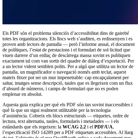
Els PDF són el problema silenciós d’accessibilitat dins de gairebé
totes les organitzacions. Els llocs web s’auditen, es redissenyen i es
proven amb lectors de pantalla — però l’informe anual, el document
de polítiques, l’estat de prestacions i el formulari de sol·licitud que
viuen darrere d’un enllaç de descàrrega massa sovint es publiquen
exactament tal com van sortir del quadre de diàleg d’exportació. Per
a un lector vident semblen polits. Per a algú que utilitza un lector de
pantalla, un magnificador o navegació només amb teclat, aquest
mateix fitxer pot ser un mur impenetrable: cap encapçalament per
saltar, imatges sense descripció, taules que es llegeixen com un flux
d’absurd de números, i camps de formulari que no es poden
emplenar en absolut.
Aquesta guia explica per què els PDF són tan sovint inaccessibles i
què fa que un sigui realment utilitzable per la tecnologia
d’assistència. Cobreix els blocs estructurals — etiquetes, ordre de
lectura, text alternatiu, taules, formularis i metadades — i els
estàndards que els regeixen: la
WCAG 2.2
i el
PDF/UA
,
l’especificació ISO 14289 per a PDF etiquetats accessibles. Al llarg
de tot, l’objectiu és el que QualiBooth aplica a cada document que