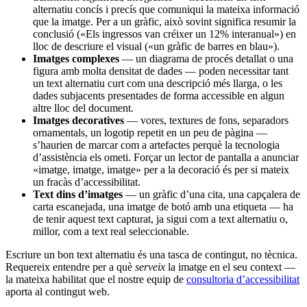
alternatiu concís i precís que comuniqui la mateixa informació
que la imatge. Per a un gràfic, això sovint significa resumir la
conclusió («Els ingressos van créixer un 12% interanual») en
lloc de descriure el visual («un gràfic de barres en blau»).
Imatges complexes
— un diagrama de procés detallat o una
figura amb molta densitat de dades — poden necessitar tant
un text alternatiu curt com una descripció més llarga, o les
dades subjacents presentades de forma accessible en algun
altre lloc del document.
Imatges decoratives
— vores, textures de fons, separadors
ornamentals, un logotip repetit en un peu de pàgina —
s’haurien de marcar com a artefactes perquè la tecnologia
d’assistència els ometi. Forçar un lector de pantalla a anunciar
«imatge, imatge, imatge» per a la decoració és per si mateix
un fracàs d’accessibilitat.
Text dins d’imatges
— un gràfic d’una cita, una capçalera de
carta escanejada, una imatge de botó amb una etiqueta — ha
de tenir aquest text capturat, ja sigui com a text alternatiu o,
millor, com a text real seleccionable.
Escriure un bon text alternatiu és una tasca de contingut, no tècnica.
Requereix entendre per a què
serveix
la imatge en el seu context —
la mateixa habilitat que el nostre equip de
consultoria d’accessibilitat
aporta al contingut web.