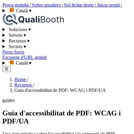
Prova gratuïta
|
Sobre nosaltres
|
Sol·licitar demo
|
Inicia sessió
|
Català
▾
Solucions
▾
Serveis
▾
Recursos
▾
Sectors
▾
Preus
Socis
Escaneig d'URL gratuït
Català
▾
☰
Home
/
Recursos
/
Guia d'accessibilitat de PDF: WCAG i PDF/UA
guides
Guia d'accessibilitat de PDF: WCAG i
PDF/UA
Una guia pràctica sobre l'accessibilitat i la correcció de PDF —