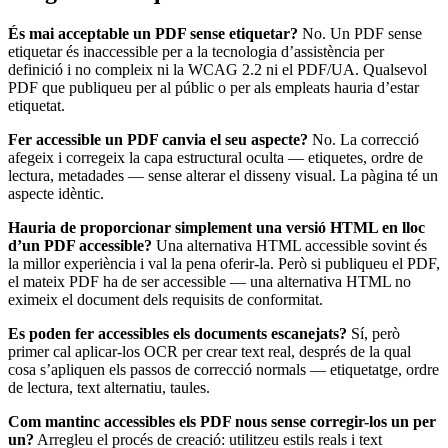
És mai acceptable un PDF sense etiquetar?
No. Un PDF sense
etiquetar és inaccessible per a la tecnologia d’assistència per
definició i no compleix ni la WCAG 2.2 ni el PDF/UA. Qualsevol
PDF que publiqueu per al públic o per als empleats hauria d’estar
etiquetat.
Fer accessible un PDF canvia el seu aspecte?
No. La correcció
afegeix i corregeix la capa estructural oculta — etiquetes, ordre de
lectura, metadades — sense alterar el disseny visual. La pàgina té un
aspecte idèntic.
Hauria de proporcionar simplement una versió HTML en lloc
d’un PDF accessible?
Una alternativa HTML accessible sovint és
la millor experiència i val la pena oferir-la. Però si publiqueu el PDF,
el mateix PDF ha de ser accessible — una alternativa HTML no
eximeix el document dels requisits de conformitat.
Es poden fer accessibles els documents escanejats?
Sí, però
primer cal aplicar-los OCR per crear text real, després de la qual
cosa s’apliquen els passos de correcció normals — etiquetatge, ordre
de lectura, text alternatiu, taules.
Com mantinc accessibles els PDF nous sense corregir-los un per
un?
Arregleu el procés de creació: utilitzeu estils reals i text