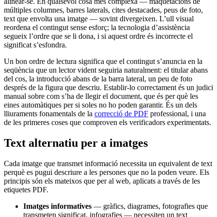
alinear-se. En qualsevol cosa més complexa — maquetacions de
múltiples columnes, barres laterals, cites destacades, peus de foto,
text que envolta una imatge — sovint divergeixen. L’ull visual
reordena el contingut sense esforç; la tecnologia d’assistència
segueix l’ordre que se li dona, i si aquest ordre és incorrecte el
significat s’esfondra.
Un bon ordre de lectura significa que el contingut s’anuncia en la
seqüència que un lector vident seguiria naturalment: el titular abans
del cos, la introducció abans de la barra lateral, un peu de foto
després de la figura que descriu. Establir-lo correctament és un judici
manual sobre com s’ha de llegir el document, que és per què les
eines automàtiques per si soles no ho poden garantir. És un dels
lliuraments fonamentals de la
correcció de PDF
professional, i una
de les primeres coses que comproven els verificadors experimentats.
Text alternatiu per a imatges
Cada imatge que transmet informació necessita un equivalent de text
perquè es pugui descriure a les persones que no la poden veure. Els
principis són els mateixos que per al web, aplicats a través de les
etiquetes PDF.
Imatges informatives
— gràfics, diagrames, fotografies que
transmeten significat, infografies — necessiten un text