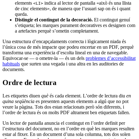
elements
indica al lector de pantalla «això és una llista
<LI>
de cinc elements», de manera que l’usuari sap on és i quant
queda.
Distingir el contingut de la decoració.
El contingut genuí
s’etiqueta; les marques purament decoratives es designen com
a artefactes perquè s’ometin completament.
Una estructura d’encapçalaments correcta i lògicament niada és
l’única cosa de més impacte que podeu encertar en un PDF, perquè
transforma una experiència d’escolta lineal en una de navegable.
Equivocar-se — o ometre-la — és un dels
problemes d’accessibilitat
habituals
que surten una vegada i una altra en les auditories de
documents.
Ordre de lectura
Les etiquetes diuen
què
és cada element. L’ordre de lectura diu
en
quina seqüència
es presenten aquests elements a algú que no pot
veure la pàgina. Tots dos estan relacionats però són diferents, i
l’ordre de lectura és on molts PDF altrament ben etiquetats fallen.
Un lector de pantalla anuncia el contingut en l’ordre definit per
l’estructura del document, no en l’ordre en què les marques resulten
estar al fitxer. En un document d’una sola columna, tots dos solen