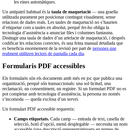
les eines automàtiques.
Un antipatró habitual és la
taula de maquetació
— una graella
utilitzada purament per posicionar contingut visualment, sense
relacions de dades reals. Les taules de maquetació no s’haurien
d’etiquetar com a taules en absolut, perquè fer-ho obliga la
tecnologia d’assistència a anunciar files i columnes fantasma.
Distingir una taula de dades d’un artefacte de maquetació, i després
codificar les relacions correctes, és una feina manual detallada que
es beneficia enormement de la revisió per part de
persones que
realment utilitzen lectors de pantalla cada dia
.
Formularis PDF accessibles
Els formularis són els documents amb més en joc que publica una
organització, perquè són transaccionals: una sol·licitud, una
reclamació, un consentiment, un registre. Si un formulari PDF no es
pot completar amb tecnologia d’assistència, la persona no només
s’incomoda — queda exclosa d’un servei.
Un formulari PDF accessible requereix:
Camps etiquetats.
Cada camp — entrada de text, casella de
selecció, botó d’opció, menú desplegable — necessita un nom
accessible (una descripció emergent/etiqueta en termes de