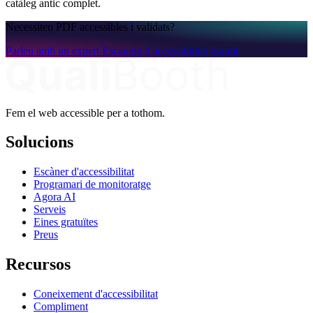
catàleg antic complet.
Necessiteu PDF accessibles i validats?
Parleu amb un expert
Escaneig d'accessibilitat gratuït
Fem el web accessible per a tothom.
Solucions
Escàner d'accessibilitat
Programari de monitoratge
Agora AI
Serveis
Eines gratuïtes
Preus
Recursos
Coneixement d'accessibilitat
Compliment