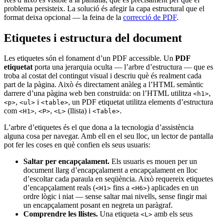
problema persisteix. La solució és afegir la capa estructural que el
format deixa opcional — la feina de la
correcció de PDF
.
Etiquetes i estructura del document
Les etiquetes són el fonament d’un PDF accessible. Un
PDF
etiquetat
porta una jerarquia oculta — l’arbre d’estructura — que es
troba al costat del contingut visual i descriu què és realment cada
part de la pàgina. Això és directament anàleg a l’HTML semàntic
darrere d’una pàgina web ben construïda: on l’HTML utilitza
,
<h1>
,
i
, un PDF etiquetat utilitza elements d’estructura
<p>
<ul>
<table>
com
,
,
(llista) i
.
<H1>
<P>
<L>
<Table>
L’arbre d’etiquetes és el que dona a la tecnologia d’assistència
alguna cosa per navegar. Amb ell en el seu lloc, un lector de pantalla
pot fer les coses en què confien els seus usuaris:
Saltar per encapçalament.
Els usuaris es mouen per un
document llarg d’encapçalament a encapçalament en lloc
d’escoltar cada paraula en seqüència. Això requereix etiquetes
d’encapçalament reals (
fins a
) aplicades en un
<H1>
<H6>
ordre lògic i niat — sense saltar mai nivells, sense fingir mai
un encapçalament posant en negreta un paràgraf.
Comprendre les llistes.
Una etiqueta
amb els seus
<L>