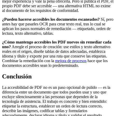
mejor experiencia y vale la pena ofrecerla. Pero si publica el PDF, el
propio PDF debe ser accesible — una alternativa HTML no exime
al documento de los requisitos de conformidad.
¿Pueden hacerse accesibles los documentos escaneados?
Sí, pero
antes hay que pasarles OCR para crear texto real, tras lo cual se
aplican los pasos normales de remediación — etiquetado, orden de
lectura, texto alternativo, tablas.
¿Cómo mantengo accesibles los PDF nuevos sin remediar cada
uno?
Arregle el proceso de creación: use estilos y texto alternativo
reales en el origen, diseñe tablas de datos adecuadas, establezca
idioma y título y exporte por una ruta que conserve las etiquetas.
Combinar la remediación con la
mejora de procesos
hace que los
documentos accesibles sean lo predeterminado.
Conclusión
La accesibilidad de PDF no es un paso opcional de pulido — es la
diferencia entre un documento que todos pueden usar y uno que
excluye silenciosamente a las personas que dependen de la
tecnología de asistencia. El trabajo es concreto y bien entendido:
etiquetar la estructura, establecer un orden de lectura correcto,
describir las imágenes, codificar tablas y formularios
adecuadamente, declarar idioma y título y validar el resultado