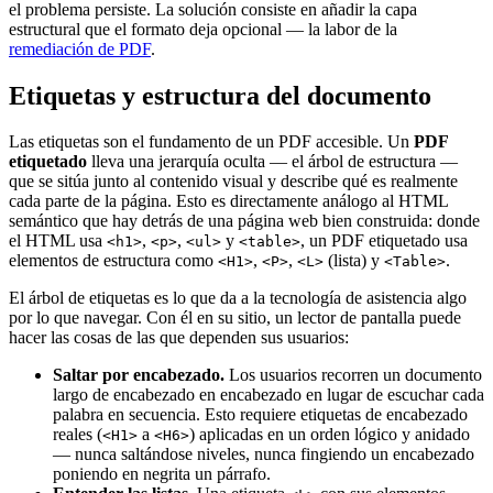
el problema persiste. La solución consiste en añadir la capa
estructural que el formato deja opcional — la labor de la
remediación de PDF
.
Etiquetas y estructura del documento
Las etiquetas son el fundamento de un PDF accesible. Un
PDF
etiquetado
lleva una jerarquía oculta — el árbol de estructura —
que se sitúa junto al contenido visual y describe qué es realmente
cada parte de la página. Esto es directamente análogo al HTML
semántico que hay detrás de una página web bien construida: donde
el HTML usa
,
,
y
, un PDF etiquetado usa
<h1>
<p>
<ul>
<table>
elementos de estructura como
,
,
(lista) y
.
<H1>
<P>
<L>
<Table>
El árbol de etiquetas es lo que da a la tecnología de asistencia algo
por lo que navegar. Con él en su sitio, un lector de pantalla puede
hacer las cosas de las que dependen sus usuarios:
Saltar por encabezado.
Los usuarios recorren un documento
largo de encabezado en encabezado en lugar de escuchar cada
palabra en secuencia. Esto requiere etiquetas de encabezado
reales (
a
) aplicadas en un orden lógico y anidado
<H1>
<H6>
— nunca saltándose niveles, nunca fingiendo un encabezado
poniendo en negrita un párrafo.