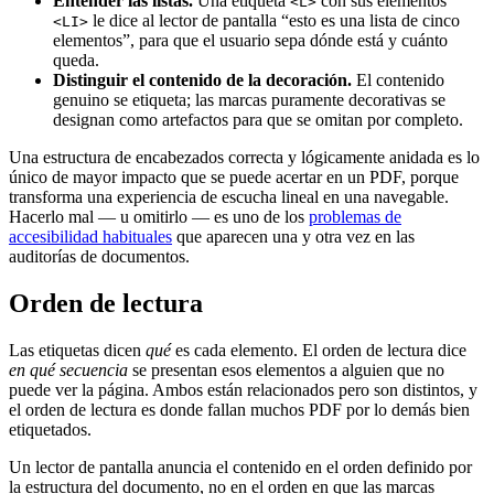
Entender las listas.
Una etiqueta
con sus elementos
<L>
le dice al lector de pantalla “esto es una lista de cinco
<LI>
elementos”, para que el usuario sepa dónde está y cuánto
queda.
Distinguir el contenido de la decoración.
El contenido
genuino se etiqueta; las marcas puramente decorativas se
designan como artefactos para que se omitan por completo.
Una estructura de encabezados correcta y lógicamente anidada es lo
único de mayor impacto que se puede acertar en un PDF, porque
transforma una experiencia de escucha lineal en una navegable.
Hacerlo mal — u omitirlo — es uno de los
problemas de
accesibilidad habituales
que aparecen una y otra vez en las
auditorías de documentos.
Orden de lectura
Las etiquetas dicen
qué
es cada elemento. El orden de lectura dice
en qué secuencia
se presentan esos elementos a alguien que no
puede ver la página. Ambos están relacionados pero son distintos, y
el orden de lectura es donde fallan muchos PDF por lo demás bien
etiquetados.
Un lector de pantalla anuncia el contenido en el orden definido por
la estructura del documento, no en el orden en que las marcas