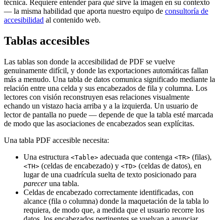
técnica. Requiere entender para
qué
sirve la imagen en su contexto
— la misma habilidad que aporta nuestro equipo de
consultoría de
accesibilidad
al contenido web.
Tablas accesibles
Las tablas son donde la accesibilidad de PDF se vuelve
genuinamente difícil, y donde las exportaciones automáticas fallan
más a menudo. Una tabla de datos comunica significado mediante la
relación entre una celda y sus encabezados de fila y columna. Los
lectores con visión reconstruyen esas relaciones visualmente
echando un vistazo hacia arriba y a la izquierda. Un usuario de
lector de pantalla no puede — depende de que la tabla esté marcada
de modo que las asociaciones de encabezados sean explícitas.
Una tabla PDF accesible necesita:
Una estructura
adecuada que contenga
(filas),
<Table>
<TR>
(celdas de encabezado) y
(celdas de datos), en
<TH>
<TD>
lugar de una cuadrícula suelta de texto posicionado para
parecer
una tabla.
Celdas de encabezado correctamente identificadas, con
alcance (fila o columna) donde la maquetación de la tabla lo
requiera, de modo que, a medida que el usuario recorre los
datos, los encabezados pertinentes se vuelvan a anunciar