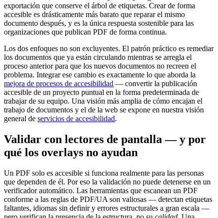
exportación que conserve el árbol de etiquetas. Crear de forma
accesible es drásticamente más barato que reparar el mismo
documento después, y es la única respuesta sostenible para las
organizaciones que publican PDF de forma continua.
Los dos enfoques no son excluyentes. El patrón práctico es remediar
los documentos que ya están circulando mientras se arregla el
proceso anterior para que los nuevos documentos no recreen el
problema. Integrar ese cambio es exactamente lo que aborda la
mejora de procesos de accesibilidad
— convertir la publicación
accesible de un proyecto puntual en la forma predeterminada de
trabajar de su equipo. Una visión más amplia de cómo encajan el
trabajo de documentos y el de la web se expone en nuestra visión
general de
servicios de accesibilidad
.
Validar con lectores de pantalla — y por
qué los overlays no ayudan
Un PDF solo es accesible si funciona realmente para las personas
que dependen de él. Por eso la validación no puede detenerse en un
verificador automático. Las herramientas que escanean un PDF
conforme a las reglas de PDF/UA son valiosas — detectan etiquetas
faltantes, idiomas sin definir y errores estructurales a gran escala —
pero verifican la presencia de la estructura, no su
calidad
. Una