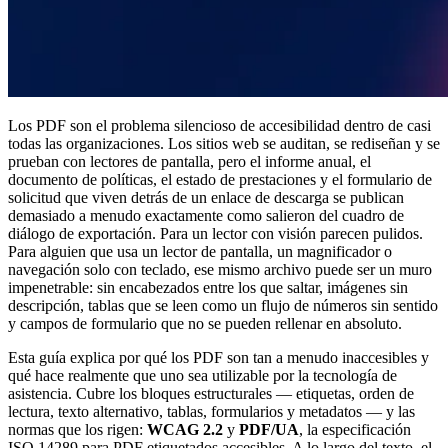
Los PDF son el problema silencioso de accesibilidad dentro de casi
todas las organizaciones. Los sitios web se auditan, se rediseñan y se
prueban con lectores de pantalla, pero el informe anual, el
documento de políticas, el estado de prestaciones y el formulario de
solicitud que viven detrás de un enlace de descarga se publican
demasiado a menudo exactamente como salieron del cuadro de
diálogo de exportación. Para un lector con visión parecen pulidos.
Para alguien que usa un lector de pantalla, un magnificador o
navegación solo con teclado, ese mismo archivo puede ser un muro
impenetrable: sin encabezados entre los que saltar, imágenes sin
descripción, tablas que se leen como un flujo de números sin sentido
y campos de formulario que no se pueden rellenar en absoluto.
Esta guía explica por qué los PDF son tan a menudo inaccesibles y
qué hace realmente que uno sea utilizable por la tecnología de
asistencia. Cubre los bloques estructurales — etiquetas, orden de
lectura, texto alternativo, tablas, formularios y metadatos — y las
normas que los rigen:
WCAG 2.2
y
PDF/UA
, la especificación
ISO 14289 para PDF etiquetados accesibles. A lo largo del texto, el