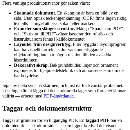
Flera vanliga produktionsvanor gör saken värre:
Skannade dokument.
En skanning är bara en bild av en
sida. Utan optisk teckenigenkänning (OCR) finns ingen riktig
text alls — inget att läsa, söka i eller markera.
Exporter som slänger struktur.
Många “Spara som PDF”-
och “Skriv ut till PDF”-vägar kasserar den rubrik- och
liststruktur som fanns i källdokumentet.
Layouter från designverktyg.
Filer byggda i layoutprogram
kan ha visuellt korrekta sidor vars underliggande
objektordning inte har någon relation till den avsedda
läsordningen.
Dekorativt skräp.
Bakgrundsbilder, linjer och ornament
exponeras för hjälpmedelsteknik och annonseras som om de
bar betydelse.
Inget av detta syns på skärmen, och just därför kvarstår problemet.
Lösningen är att lägga till det strukturella lager som formatet lämnar
valfritt — arbetet med
PDF-åtgärdande
.
Taggar och dokumentstruktur
Taggar är grunden för en tillgänglig PDF. En
taggad PDF
bär en
dold hierarki — strukturträdet — som ligger bredvid det visuella