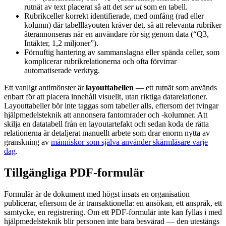
rutnät av text placerat så att det
ser ut
som en tabell.
Rubrikceller korrekt identifierade, med omfång (rad eller
kolumn) där tabelllayouten kräver det, så att relevanta rubriker
återannonseras när en användare rör sig genom data (“Q3,
Intäkter, 1,2 miljoner”).
Förnuftig hantering av sammanslagna eller spända celler, som
komplicerar rubrikrelationerna och ofta förvirrar
automatiserade verktyg.
Ett vanligt antimönster är
layouttabellen
— ett rutnät som används
enbart för att placera innehåll visuellt, utan riktiga datarelationer.
Layouttabeller bör inte taggas som tabeller alls, eftersom det tvingar
hjälpmedelsteknik att annonsera fantomrader och -kolumner. Att
skilja en datatabell från en layoutartefakt och sedan koda de rätta
relationerna är detaljerat manuellt arbete som drar enorm nytta av
granskning av
människor som själva använder skärmläsare varje
dag
.
Tillgängliga PDF-formulär
Formulär är de dokument med högst insats en organisation
publicerar, eftersom de är transaktionella: en ansökan, ett anspråk, ett
samtycke, en registrering. Om ett PDF-formulär inte kan fyllas i med
hjälpmedelsteknik blir personen inte bara besvärad — den utestängs