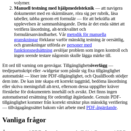
volymer.
Manuell testning med hjälpmedelsteknik
— att navigera
dokumentet med en skärmläsare, röra sig per rubrik, läsa
tabeller, tabba genom ett formulär — för att bekräfta att
upplevelsen är sammanhängande. Detta är det enda sättet att
verifiera läsordning, alt-textkvalitet och
formulärsanvändbarhet. Vår
metodik för manuella
granskningar
förklarar varför mänsklig testning är oersättlig,
och granskningar utförda av
personer med
funktionsnedsättning
avslöjar problem som ingen kontroll och
ingen seende testare någonsin skulle lägga märke till.
Ett ord till varning om genvägar. Tillgänglighets
överlägg
—
tredjepartsskript eller -widgetar som påstår sig fixa tillgänglighet
automatiskt — löser inte PDF-tillgänglighet, och QualiBooth stödjer
dem inte. De kan inte skapa ett korrekt taggträd, bedöma läsordning
eller skriva meningsfull alt-text, eftersom dessa uppgifter kräver
förståelse för dokumentets innehåll och avsikt. Det finns ingen
automatiserad ersättning för ordentligt åtgärdande. Genuin PDF-
tillgänglighet kommer från korrekt struktur plus mänsklig verifiering
— tillvägagångssättet bakom vårt arbete med
PDF-åtgärdande
.
Vanliga frågor