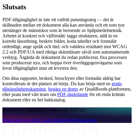
Slutsats
PDF-tillgänglighet är inte ett valfritt putsningssteg — det är
skillnaden mellan ett dokument alla kan använda och ett som tyst
utestänger de människor som är beroende av hjälpmedelsteknik.
Arbetet är konkret och välförstått: tagga strukturen, ställ in en
korrekt läsordning, beskriv bilder, koda tabeller och formulär
ordentligt, ange språk och titel, och validera resultatet mot WCAG
2.2 och PDF/UA med riktiga skärmläsare såväl som automatiserade
verktyg. Åtgärda de dokument du redan publicerar, fixa processen
som producerar nya, och hoppa över överläggsgenvägarna som
lovar tillgänglighet utan att leverera den.
Om dina rapporter, besked, broschyrer eller formulär aldrig har
kontrollerats är det platsen att börja. Du kan börja med en
gratis
tillgänglighetsskanning
,
begära en demo
av QualiBooth-plattformen,
eller prata med vårt team om
PDF-åtgärdande
för ett enda kritiskt
dokument eller en hel bakkatalog.
Behöver du tillgängliga, validerade PDF:er?
Prata med en expert
Gratis tillgänglighetsskanning