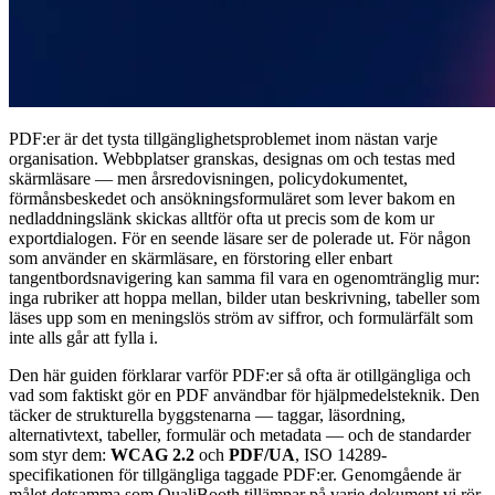
PDF:er är det tysta tillgänglighetsproblemet inom nästan varje
organisation. Webbplatser granskas, designas om och testas med
skärmläsare — men årsredovisningen, policydokumentet,
förmånsbeskedet och ansökningsformuläret som lever bakom en
nedladdningslänk skickas alltför ofta ut precis som de kom ur
exportdialogen. För en seende läsare ser de polerade ut. För någon
som använder en skärmläsare, en förstoring eller enbart
tangentbordsnavigering kan samma fil vara en ogenomtränglig mur:
inga rubriker att hoppa mellan, bilder utan beskrivning, tabeller som
läses upp som en meningslös ström av siffror, och formulärfält som
inte alls går att fylla i.
Den här guiden förklarar varför PDF:er så ofta är otillgängliga och
vad som faktiskt gör en PDF användbar för hjälpmedelsteknik. Den
täcker de strukturella byggstenarna — taggar, läsordning,
alternativtext, tabeller, formulär och metadata — och de standarder
som styr dem:
WCAG 2.2
och
PDF/UA
, ISO 14289-
specifikationen för tillgängliga taggade PDF:er. Genomgående är
målet detsamma som QualiBooth tillämpar på varje dokument vi rör