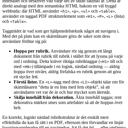
innehållet och beskriver vad varje del av sidan faktiskt är. Detta är
direkt analogt med den semantiska HTML bakom en väl byggd
webbsida: där HTML använder
,
,
och
,
<h1>
<p>
<ul>
<table>
använder en taggad PDF strukturelement som
,
,
(lista)
<H1>
<P>
<L>
och
.
<Table>
Taggträdet är vad som ger hjälpmedelsteknik något att navigera i.
Med det på plats kan en skärmläsare göra de saker som dess
användare förlitar sig på:
Hoppa per rubrik.
Användare rör sig genom ett långt
dokument från rubrik till rubrik i stället för att lyssna på varje
ord i ordning. Detta kräver riktiga rubriktaggar (
till och
<H1>
med
) tillämpade i en logisk, nästlad ordning — aldrig
<H6>
hoppa över nivåer, aldrig förfalska en rubrik genom att göra
ett stycke fett.
Förstå listor.
En
-tagg med dess
-objekt talar om för
<L>
<LI>
skärmläsaren “detta är en lista med fem objekt”, så att
användaren vet var de är och hur mycket som återstår.
Skilja innehåll från dekoration.
Äkta innehåll taggas; rent
dekorativa märken utses som artefakter så att de hoppas över
helt.
En korrekt, logiskt nästlad rubrikstruktur är det enskilt mest
effektfulla du kan få rätt i en PDF, eftersom den förvandlar en linjär
lyssningsupplevelse till en navigerbar. Att få det fel — eller utelämna