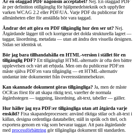
Är en otaggad PDF någonsin acceptabel?
Nej. En otaggad PDF
är per definition otillgänglig för hjälpmedelsteknik och uppfyller
varken WCAG 2.2 eller PDF/UA. Varje PDF du publicerar för
allmänheten eller för anställda bör vara taggad.
Ändrar det att göra en PDF tillgänglig hur den ser ut?
Nej.
Åtgärdande lägger till och korrigerar det dolda strukturella lagret —
taggar, läsordning, metadata — utan att ändra den visuella designen.
Sidan ser identisk ut.
Bör jag bara tillhandahålla en HTML-version i stället för en
tillgänglig PDF?
Ett tillgängligt HTML-alternativ är ofta den bättre
upplevelsen och värt att erbjuda. Men om du publicerar PDF:en
måste själva PDF:en vara tillgänglig — ett HTML-alternativ
undantar inte dokumentet från överensstämmelsekrav.
Kan skannade dokument göras tillgängliga?
Ja, men de måste
OCR:as först för att skapa riktig text, varefter de normala
åtgärdsstegen — taggning, läsordning, alt-text, tabeller — gäller.
Hur håller jag nya PDF:er tillgängliga utan att åtgärda varje
enskild?
Fixa skapandeprocessen: använd riktiga stilar och alt-text i
källan, designa ordentliga datatabeller, ställ in språk och titel, och
exportera genom en väg som bevarar taggar. Att para åtgärdande
med
processförbättring
gör tillgängliga dokument till standarden.