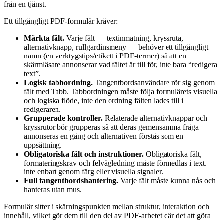
från en tjänst.
Ett tillgängligt PDF-formulär kräver:
Märkta fält.
Varje fält — textinmatning, kryssruta,
alternativknapp, rullgardinsmeny — behöver ett tillgängligt
namn (en verktygstips/etikett i PDF-termer) så att en
skärmläsare annonserar vad fältet är till för, inte bara “redigera
text”.
Logisk tabbordning.
Tangentbordsanvändare rör sig genom
fält med Tabb. Tabbordningen måste följa formulärets visuella
och logiska flöde, inte den ordning fälten lades till i
redigeraren.
Grupperade kontroller.
Relaterade alternativknappar och
kryssrutor bör grupperas så att deras gemensamma fråga
annonseras en gång och alternativen förstås som en
uppsättning.
Obligatoriska fält och instruktioner.
Obligatoriska fält,
formateringskrav och felvägledning måste förmedlas i text,
inte enbart genom färg eller visuella signaler.
Full tangentbordshantering.
Varje fält måste kunna nås och
hanteras utan mus.
Formulär sitter i skärningspunkten mellan struktur, interaktion och
innehåll, vilket gör dem till den del av PDF-arbetet där det att göra