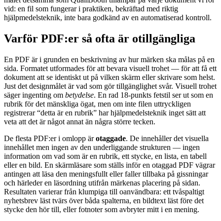
vid: en fil som fungerar i praktiken, bekräftad med riktig
hjälpmedelsteknik, inte bara godkänd av en automatiserad kontroll.
Varför PDF:er så ofta är otillgängliga
En PDF är i grunden en beskrivning av hur märken ska målas på en
sida. Formatet utformades för att bevara visuell trohet — för att få ett
dokument att se identiskt ut på vilken skärm eller skrivare som helst.
Just det designmålet är vad som gör tillgänglighet svår. Visuell trohet
säger ingenting om
betydelse
. En rad 18-punkts fetstil ser ut som en
rubrik för det mänskliga ögat, men om inte filen uttryckligen
registrerar “detta är en rubrik” har hjälpmedelsteknik inget sätt att
veta att det är något annat än några större tecken.
De flesta PDF:er i omlopp är
otaggade
. De innehåller det visuella
innehållet men ingen av den underliggande strukturen — ingen
information om vad som är en rubrik, ett stycke, en lista, en tabell
eller en bild. En skärmläsare som ställs inför en otaggad PDF vägrar
antingen att läsa den meningsfullt eller faller tillbaka på gissningar
och härleder en läsordning utifrån märkenas placering på sidan.
Resultaten varierar från klumpiga till oanvändbara: ett tvåspaltigt
nyhetsbrev läst tvärs över båda spalterna, en bildtext läst före det
stycke den hör till, eller fotnoter som avbryter mitt i en mening.