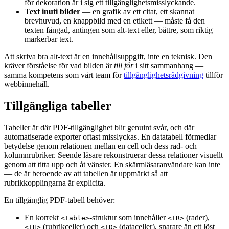
för dekoration är i sig ett tillgänglighetsmisslyckande.
Text inuti bilder
— en grafik av ett citat, ett skannat
brevhuvud, en knappbild med en etikett — måste få den
texten fångad, antingen som alt-text eller, bättre, som riktig
markerbar text.
Att skriva bra alt-text är en innehållsuppgift, inte en teknisk. Den
kräver förståelse för vad bilden är
till för
i sitt sammanhang —
samma kompetens som vårt team för
tillgänglighetsrådgivning
tillför
webbinnehåll.
Tillgängliga tabeller
Tabeller är där PDF-tillgänglighet blir genuint svår, och där
automatiserade exporter oftast misslyckas. En datatabell förmedlar
betydelse genom relationen mellan en cell och dess rad- och
kolumnrubriker. Seende läsare rekonstruerar dessa relationer visuellt
genom att titta upp och åt vänster. En skärmläsaranvändare kan inte
— de är beroende av att tabellen är uppmärkt så att
rubrikkopplingarna är explicita.
En tillgänglig PDF-tabell behöver:
En korrekt
-struktur som innehåller
(rader),
<Table>
<TR>
(rubrikceller) och
(dataceller), snarare än ett löst
<TH>
<TD>