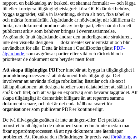
rapport, en bakkatalog av besked, ett skannat formulär — och lägga
till eller korrigera tillgänglighetslagret: köra OCR där det behövs,
bygga taggträdet, ställa in läsordning, skriva alt-text, fixa tabeller
och märka formulärfält. Åtgärdande är nödvändigt när källfilerna är
borta, när dokument producerats av tredje part, eller när du har ett
publicerat arkiv som behöver bringas i överensstämmelse.
Avgörande är att åtgärdande ändrar den underliggande strukturen,
inte den visuella designen — dokumentet ser identiskt ut och blir
användbart för alla. Detta är kärnan i QualiBooths tjänst
PDF-
åtgärdande
, som avgränsar partier efter vikt och räckvidd och
prioriterar de dokument som betyder mest först.
Att skapa tillgängliga PDF:er
innebär att bygga in tillgänglighet i
produktionsprocessen så att dokument föds tillgängliga. Det
involverar att använda riktiga rubrikstilar, liststilar och alt-text i
källapplikationen; att designa tabeller som datatabeller; att ställa in
språk och titel; och att välja en exportväg som bevarar taggträdet. Att
skapa tillgängligt är dramatiskt billigare än att reparera samma
dokument senare, och det är det enda hållbara svaret för
organisationer som publicerar PDF:er kontinuerligt.
De två tillvägagångssätten är inte antingen-eller. Det praktiska
mönstret är att åtgärda de dokument som redan är ute medan man
fixar uppströmsprocessen så att nya dokument inte återskapar
problemet. Att förankra den förändringen är precis vad
förbättring av