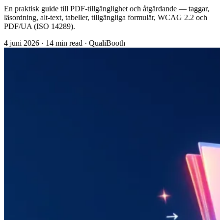
En praktisk guide till PDF-tillgänglighet och åtgärdande — taggar,
läsordning, alt-text, tabeller, tillgängliga formulär, WCAG 2.2 och
PDF/UA (ISO 14289).
4 juni 2026
·
14 min read
·
QualiBooth