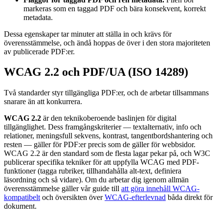
markeras som en taggad PDF och bära konsekvent, korrekt
metadata.
Dessa egenskaper tar minuter att ställa in och krävs för
överensstämmelse, och ändå hoppas de över i den stora majoriteten
av publicerade PDF:er.
WCAG 2.2 och PDF/UA (ISO 14289)
Två standarder styr tillgängliga PDF:er, och de arbetar tillsammans
snarare än att konkurrera.
WCAG 2.2
är den teknikoberoende baslinjen för digital
tillgänglighet. Dess framgångskriterier — textalternativ, info och
relationer, meningsfull sekvens, kontrast, tangentbordshantering och
resten — gäller för PDF:er precis som de gäller för webbsidor.
WCAG 2.2 är den standard som de flesta lagar pekar på, och W3C
publicerar specifika tekniker för att uppfylla WCAG med PDF-
funktioner (tagga rubriker, tillhandahålla alt-text, definiera
läsordning och så vidare). Om du arbetar dig igenom allmän
överensstämmelse gäller vår guide till
att göra innehåll WCAG-
kompatibelt
och översikten över
WCAG-efterlevnad
båda direkt för
dokument.