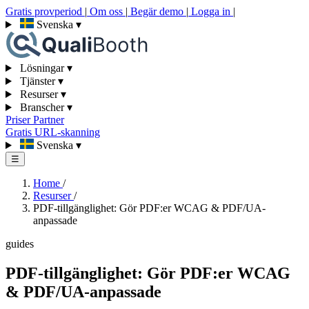
Gratis provperiod
|
Om oss
|
Begär demo
|
Logga in
|
Svenska
▾
Lösningar
▾
Tjänster
▾
Resurser
▾
Branscher
▾
Priser
Partner
Gratis URL-skanning
Svenska
▾
☰
Home
/
Resurser
/
PDF-tillgänglighet: Gör PDF:er WCAG & PDF/UA-
anpassade
guides
PDF-tillgänglighet: Gör PDF:er WCAG
& PDF/UA-anpassade