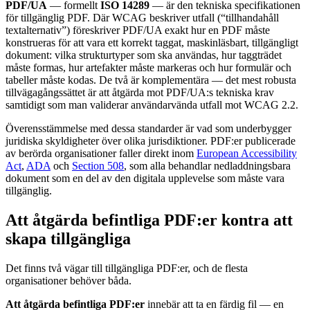
PDF/UA
— formellt
ISO 14289
— är den tekniska specifikationen
för tillgänglig PDF. Där WCAG beskriver utfall (“tillhandahåll
textalternativ”) föreskriver PDF/UA exakt hur en PDF måste
konstrueras för att vara ett korrekt taggat, maskinläsbart, tillgängligt
dokument: vilka strukturtyper som ska användas, hur taggträdet
måste formas, hur artefakter måste markeras och hur formulär och
tabeller måste kodas. De två är komplementära — det mest robusta
tillvägagångssättet är att åtgärda mot PDF/UA:s tekniska krav
samtidigt som man validerar användarvända utfall mot WCAG 2.2.
Överensstämmelse med dessa standarder är vad som underbygger
juridiska skyldigheter över olika jurisdiktioner. PDF:er publicerade
av berörda organisationer faller direkt inom
European Accessibility
Act
,
ADA
och
Section 508
, som alla behandlar nedladdningsbara
dokument som en del av den digitala upplevelse som måste vara
tillgänglig.
Att åtgärda befintliga PDF:er kontra att
skapa tillgängliga
Det finns två vägar till tillgängliga PDF:er, och de flesta
organisationer behöver båda.
Att åtgärda befintliga PDF:er
innebär att ta en färdig fil — en