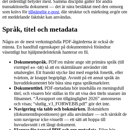
det ordentligt betyder mest. Samma disciplin gäller för andra
transaktionella dokument — det är nära besläktat med den omsorg
som krävs för
tillgänglig e-post
, där struktur och märkning avgör om
ett meddelande faktiskt kan användas.
Språk, titel och metadata
Några av de mest verkningsfulla PDF-åtgärderna är också de
minsta. En handfull egenskaper på dokumentnivå förändrar
väsentligt hur hjälpmedelsteknik hanterar en fil.
Dokumentspråk.
PDF:en måste ange sitt primära språk (till
exempel
) så att en skärmläsare använder rätt
en-GB
uttalsregler. Ett franskt stycke läst med engelsk fonetik, eller
tvärtom, är knappt begripligt. Avsnitt på ett annat språk än
huvuddokumentet bör bära sina egna språkmarkörer.
Dokumenttitel.
PDF-metadata bör innehålla en meningsfull
titel, och visaren bör ställas in för att visa den titeln snarare än
filnamnet. “Årsrapport om tillgänglighet 2026” annonseras
och visas; “slutlig_v3_FORWEBB.pdf” gör det inte.
Navigering via tabb och bokmärken.
Bokmärken
(dokumentdispositionen) ger alla användare — och särskilt de
som navigerar icke-visuellt — ett sätt att hoppa till
huvudavsnitt i ett långt dokument.
Flaggor för taggad PDF och ren metadata.
Filen bör