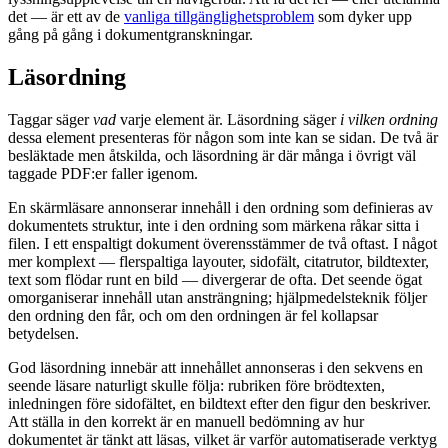
det — är ett av de
vanliga tillgänglighetsproblem
som dyker upp
gång på gång i dokumentgranskningar.
Läsordning
Taggar säger
vad
varje element är. Läsordning säger
i vilken ordning
dessa element presenteras för någon som inte kan se sidan. De två är
besläktade men åtskilda, och läsordning är där många i övrigt väl
taggade PDF:er faller igenom.
En skärmläsare annonserar innehåll i den ordning som definieras av
dokumentets struktur, inte i den ordning som märkena råkar sitta i
filen. I ett enspaltigt dokument överensstämmer de två oftast. I något
mer komplext — flerspaltiga layouter, sidofält, citatrutor, bildtexter,
text som flödar runt en bild — divergerar de ofta. Det seende ögat
omorganiserar innehåll utan ansträngning; hjälpmedelsteknik följer
den ordning den får, och om den ordningen är fel kollapsar
betydelsen.
God läsordning innebär att innehållet annonseras i den sekvens en
seende läsare naturligt skulle följa: rubriken före brödtexten,
inledningen före sidofältet, en bildtext efter den figur den beskriver.
Att ställa in den korrekt är en manuell bedömning av hur
dokumentet är tänkt att läsas, vilket är varför automatiserade verktyg