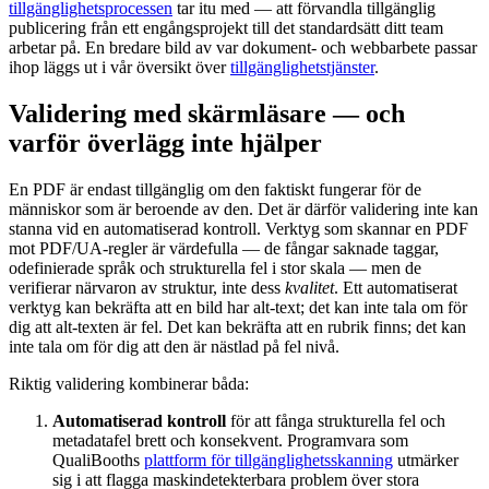
tillgänglighetsprocessen
tar itu med — att förvandla tillgänglig
publicering från ett engångsprojekt till det standardsätt ditt team
arbetar på. En bredare bild av var dokument- och webbarbete passar
ihop läggs ut i vår översikt över
tillgänglighetstjänster
.
Validering med skärmläsare — och
varför överlägg inte hjälper
En PDF är endast tillgänglig om den faktiskt fungerar för de
människor som är beroende av den. Det är därför validering inte kan
stanna vid en automatiserad kontroll. Verktyg som skannar en PDF
mot PDF/UA-regler är värdefulla — de fångar saknade taggar,
odefinierade språk och strukturella fel i stor skala — men de
verifierar närvaron av struktur, inte dess
kvalitet
. Ett automatiserat
verktyg kan bekräfta att en bild har alt-text; det kan inte tala om för
dig att alt-texten är fel. Det kan bekräfta att en rubrik finns; det kan
inte tala om för dig att den är nästlad på fel nivå.
Riktig validering kombinerar båda:
Automatiserad kontroll
för att fånga strukturella fel och
metadatafel brett och konsekvent. Programvara som
QualiBooths
plattform för tillgänglighetsskanning
utmärker
sig i att flagga maskindetekterbara problem över stora