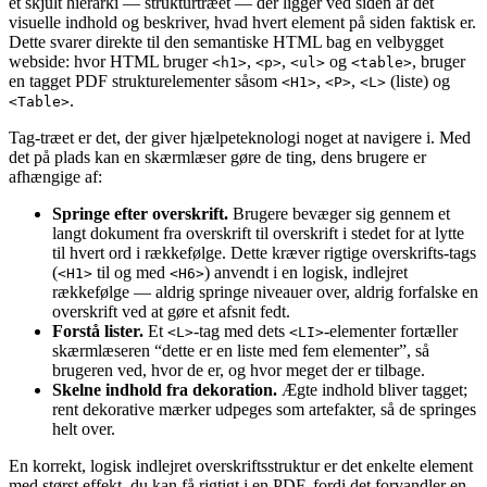
et skjult hierarki — strukturtræet — der ligger ved siden af det
visuelle indhold og beskriver, hvad hvert element på siden faktisk er.
Dette svarer direkte til den semantiske HTML bag en velbygget
webside: hvor HTML bruger
,
,
og
, bruger
<h1>
<p>
<ul>
<table>
en tagget PDF strukturelementer såsom
,
,
(liste) og
<H1>
<P>
<L>
.
<Table>
Tag-træet er det, der giver hjælpeteknologi noget at navigere i. Med
det på plads kan en skærmlæser gøre de ting, dens brugere er
afhængige af:
Springe efter overskrift.
Brugere bevæger sig gennem et
langt dokument fra overskrift til overskrift i stedet for at lytte
til hvert ord i rækkefølge. Dette kræver rigtige overskrifts-tags
(
til og med
) anvendt i en logisk, indlejret
<H1>
<H6>
rækkefølge — aldrig springe niveauer over, aldrig forfalske en
overskrift ved at gøre et afsnit fedt.
Forstå lister.
Et
-tag med dets
-elementer fortæller
<L>
<LI>
skærmlæseren “dette er en liste med fem elementer”, så
brugeren ved, hvor de er, og hvor meget der er tilbage.
Skelne indhold fra dekoration.
Ægte indhold bliver tagget;
rent dekorative mærker udpeges som artefakter, så de springes
helt over.
En korrekt, logisk indlejret overskriftsstruktur er det enkelte element
med størst effekt, du kan få rigtigt i en PDF, fordi det forvandler en