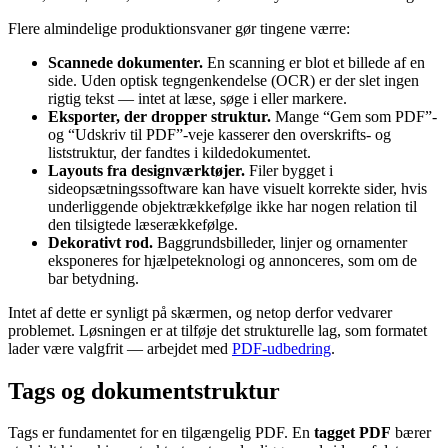
Flere almindelige produktionsvaner gør tingene værre:
Scannede dokumenter.
En scanning er blot et billede af en
side. Uden optisk tegngenkendelse (OCR) er der slet ingen
rigtig tekst — intet at læse, søge i eller markere.
Eksporter, der dropper struktur.
Mange “Gem som PDF”-
og “Udskriv til PDF”-veje kasserer den overskrifts- og
liststruktur, der fandtes i kildedokumentet.
Layouts fra designværktøjer.
Filer bygget i
sideopsætningssoftware kan have visuelt korrekte sider, hvis
underliggende objektrækkefølge ikke har nogen relation til
den tilsigtede læserækkefølge.
Dekorativt rod.
Baggrundsbilleder, linjer og ornamenter
eksponeres for hjælpeteknologi og annonceres, som om de
bar betydning.
Intet af dette er synligt på skærmen, og netop derfor vedvarer
problemet. Løsningen er at tilføje det strukturelle lag, som formatet
lader være valgfrit — arbejdet med
PDF-udbedring
.
Tags og dokumentstruktur
Tags er fundamentet for en tilgængelig PDF. En
tagget PDF
bærer