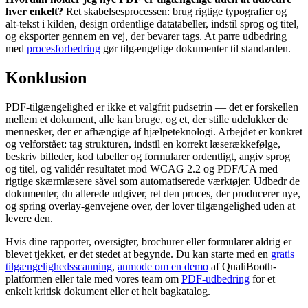
hver enkelt?
Ret skabelsesprocessen: brug rigtige typografier og
alt-tekst i kilden, design ordentlige datatabeller, indstil sprog og titel,
og eksporter gennem en vej, der bevarer tags. At parre udbedring
med
procesforbedring
gør tilgængelige dokumenter til standarden.
Konklusion
PDF-tilgængelighed er ikke et valgfrit pudsetrin — det er forskellen
mellem et dokument, alle kan bruge, og et, der stille udelukker de
mennesker, der er afhængige af hjælpeteknologi. Arbejdet er konkret
og velforstået: tag strukturen, indstil en korrekt læserækkefølge,
beskriv billeder, kod tabeller og formularer ordentligt, angiv sprog
og titel, og validér resultatet mod WCAG 2.2 og PDF/UA med
rigtige skærmlæsere såvel som automatiserede værktøjer. Udbedr de
dokumenter, du allerede udgiver, ret den proces, der producerer nye,
og spring overlay-genvejene over, der lover tilgængelighed uden at
levere den.
Hvis dine rapporter, oversigter, brochurer eller formularer aldrig er
blevet tjekket, er det stedet at begynde. Du kan starte med en
gratis
tilgængelighedsscanning
,
anmode om en demo
af QualiBooth-
platformen eller tale med vores team om
PDF-udbedring
for et
enkelt kritisk dokument eller et helt bagkatalog.