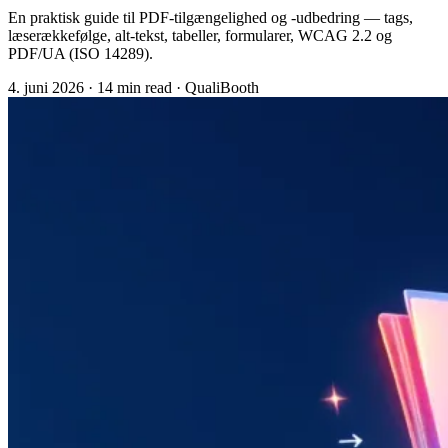
En praktisk guide til PDF-tilgængelighed og -udbedring — tags,
læserækkefølge, alt-tekst, tabeller, formularer, WCAG 2.2 og
PDF/UA (ISO 14289).
4. juni 2026
·
14 min read
·
QualiBooth