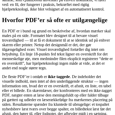
ved: en fil, der fungerer i praksis, bekræftet med rigtig
hjælpeteknologi, ikke blot velsignet af en automatiseret kontrol.
Hvorfor PDF’er så ofte er utilgængelige
En PDF er i bund og grund en beskrivelse af, hvordan mærker skal
males på en side. Formatet blev designet til at bevare visuel
troværdighed — til at få et dokument til at se identisk ud på enhver
skærm eller printer. Netop det designmål er det, der gør
tilgængelighed svær. Visuel troværdighed fortæller dig intet om
betydning
. En linje 18-punkts fed tekst ligner en overskrift for det
menneskelige øje, men medmindre filen eksplicit registrerer “dette er
en overskrift”, har hjælpeteknologi ingen måde at vide, at det er
andet end nogle større tegn.
De fleste PDF’er i omløb er
ikke taggede
. De indeholder det
visuelle indhold, men intet af den underliggende struktur — ingen
information om, hvad der er en overskrift, et afsnit, en liste, en tabel
eller et billede. En skærmlæser, der konfronteres med en ikke-tagget
PDF, nægter enten at læse den meningsfuldt op eller falder tilbage
på gætteri og udleder en læserækkefølge fra mærkernes placering på
siden. Resultaterne spænder fra kluntede til ubrugelige: et tospaltet
nyhedsbrev læst tværs over begge spalter, en billedtekst læst før det
afsnit, den hører til, eller fodnoter, der afbryder midt i en sætning.