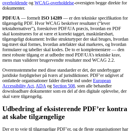
overholdende
og
WCAG-overholdelse
-oversigten begge direkte for
dokumenter.
PDF/UA
— formelt
ISO 14289
— er den tekniske specifikation for
tilgængelig PDF. Hvor WCAG beskriver resultater (“lever
tekstalternativer”), foreskriver PDF/UA præcis, hvordan en PDF
skal konstrueres for at være et korrekt tagget, maskinlæsbart,
tilgængeligt dokument: hvilke strukturtyper der skal bruges, hvordan
tag-træet skal formes, hvordan artefakter skal markeres, og hvordan
formularer og tabeller skal kodes. De to er komplementære — den
mest robuste tilgang er at udbedre mod PDF/UA’s tekniske krav,
mens man validerer brugervendte resultater mod WCAG 2.2.
Overensstemmelse med disse standarder er det, der underbygger
juridiske forpligtelser på tværs af jurisdiktioner. PDF’er udgivet af
omfattede organisationer falder direkte ind under
European
Accessibility Act
,
ADA
og
Section 508
, som alle behandler
downloadbare dokumenter som en del af den digitale oplevelse, der
skal være tilgængelig.
Udbedring af eksisterende PDF’er kontra
at skabe tilgængelige
Der er to veje til tilgængelige PDF’er, og de fleste organisationer har