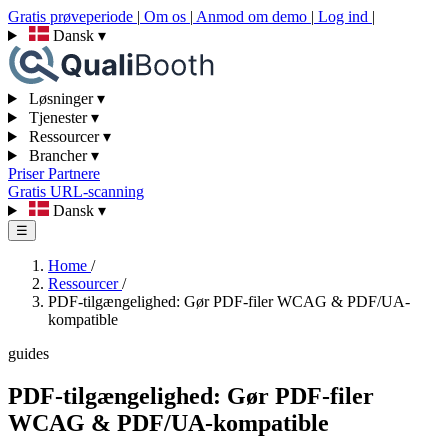
Gratis prøveperiode
|
Om os
|
Anmod om demo
|
Log ind
|
Dansk
▾
Løsninger
▾
Tjenester
▾
Ressourcer
▾
Brancher
▾
Priser
Partnere
Gratis URL-scanning
Dansk
▾
☰
Home
/
Ressourcer
/
PDF-tilgængelighed: Gør PDF-filer WCAG & PDF/UA-
kompatible
guides
PDF-tilgængelighed: Gør PDF-filer
WCAG & PDF/UA-kompatible