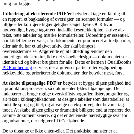
brug for begge.
Udbedring af eksisterende PDF’er
betyder at tage en færdig fil —
en rapport, et bagkatalog af oversigter, en scannet formular — og
tilføje eller korrigere tilgængelighedslaget: køre OCR hvor
nødvendigt, bygge tag-træet, indstille læserækkefølge, skrive alt-
tekst, rette tabeller og mærke formularfelter. Udbedring er essentiel,
når kildefilerne er væk, når dokumenter er produceret af tredjeparter,
eller når du har et udgivet arkiv, der skal bringes i
overensstemmelse. Afgørende er, at udbedring ændrer den
underliggende struktur, ikke det visuelle design — dokumentet ser
identisk ud og bliver brugbart for alle. Dette er kernen i QualiBooths
PDF-udbedring
-service, der afgrænser partier efter vigtighed og
rækkevidde og prioriterer de dokumenter, der betyder mest, først.
At skabe tilgængelige PDF’er
betyder at bygge tilgængelighed ind
i produktionsprocessen, så dokumenter fødes tilgængelige. Det
indebærer at bruge rigtige overskriftstypografier, listetypografier og
alt-tekst i kildeapplikationen; at designe tabeller som datatabeller; at
indstille sprog og titel; og at vælge en eksportvej, der bevarer tag-
træet. At skabe tilgængeligt er dramatisk billigere end at reparere det
samme dokument senere, og det er det eneste bæredygtige svar for
organisationer, der udgiver PDF’er løbende.
De to tilgange er ikke enten-eller. Det praktiske mønster er at