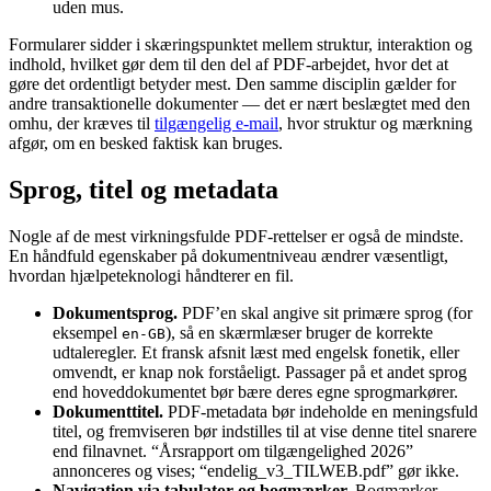
uden mus.
Formularer sidder i skæringspunktet mellem struktur, interaktion og
indhold, hvilket gør dem til den del af PDF-arbejdet, hvor det at
gøre det ordentligt betyder mest. Den samme disciplin gælder for
andre transaktionelle dokumenter — det er nært beslægtet med den
omhu, der kræves til
tilgængelig e-mail
, hvor struktur og mærkning
afgør, om en besked faktisk kan bruges.
Sprog, titel og metadata
Nogle af de mest virkningsfulde PDF-rettelser er også de mindste.
En håndfuld egenskaber på dokumentniveau ændrer væsentligt,
hvordan hjælpeteknologi håndterer en fil.
Dokumentsprog.
PDF’en skal angive sit primære sprog (for
eksempel
), så en skærmlæser bruger de korrekte
en-GB
udtaleregler. Et fransk afsnit læst med engelsk fonetik, eller
omvendt, er knap nok forståeligt. Passager på et andet sprog
end hoveddokumentet bør bære deres egne sprogmarkører.
Dokumenttitel.
PDF-metadata bør indeholde en meningsfuld
titel, og fremviseren bør indstilles til at vise denne titel snarere
end filnavnet. “Årsrapport om tilgængelighed 2026”
annonceres og vises; “endelig_v3_TILWEB.pdf” gør ikke.
Navigation via tabulator og bogmærker.
Bogmærker