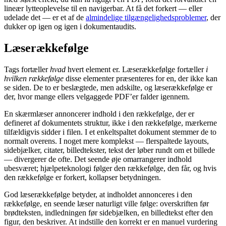
lineær lytteoplevelse til en navigerbar. At få det forkert — eller
udelade det — er et af de
almindelige tilgængelighedsproblemer
, der
dukker op igen og igen i dokumentaudits.
Læserækkefølge
Tags fortæller
hvad
hvert element er. Læserækkefølge fortæller
i
hvilken rækkefølge
disse elementer præsenteres for en, der ikke kan
se siden. De to er beslægtede, men adskilte, og læserækkefølge er
der, hvor mange ellers velgaggede PDF’er falder igennem.
En skærmlæser annoncerer indhold i den rækkefølge, der er
defineret af dokumentets struktur, ikke i den rækkefølge, mærkerne
tilfældigvis sidder i filen. I et enkeltspaltet dokument stemmer de to
normalt overens. I noget mere komplekst — flerspaltede layouts,
sidebjælker, citater, billedtekster, tekst der løber rundt om et billede
— divergerer de ofte. Det seende øje omarrangerer indhold
ubesværet; hjælpeteknologi følger den rækkefølge, den får, og hvis
den rækkefølge er forkert, kollapser betydningen.
God læserækkefølge betyder, at indholdet annonceres i den
rækkefølge, en seende læser naturligt ville følge: overskriften før
brødteksten, indledningen før sidebjælken, en billedtekst efter den
figur, den beskriver. At indstille den korrekt er en manuel vurdering