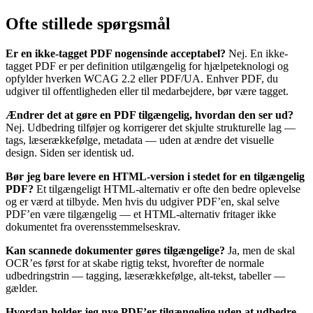
Ofte stillede spørgsmål
Er en ikke-tagget PDF nogensinde acceptabel?
Nej. En ikke-
tagget PDF er per definition utilgængelig for hjælpeteknologi og
opfylder hverken WCAG 2.2 eller PDF/UA. Enhver PDF, du
udgiver til offentligheden eller til medarbejdere, bør være tagget.
Ændrer det at gøre en PDF tilgængelig, hvordan den ser ud?
Nej. Udbedring tilføjer og korrigerer det skjulte strukturelle lag —
tags, læserækkefølge, metadata — uden at ændre det visuelle
design. Siden ser identisk ud.
Bør jeg bare levere en HTML-version i stedet for en tilgængelig
PDF?
Et tilgængeligt HTML-alternativ er ofte den bedre oplevelse
og er værd at tilbyde. Men hvis du udgiver PDF’en, skal selve
PDF’en være tilgængelig — et HTML-alternativ fritager ikke
dokumentet fra overensstemmelseskrav.
Kan scannede dokumenter gøres tilgængelige?
Ja, men de skal
OCR’es først for at skabe rigtig tekst, hvorefter de normale
udbedringstrin — tagging, læserækkefølge, alt-tekst, tabeller —
gælder.
Hvordan holder jeg nye PDF’er tilgængelige uden at udbedre