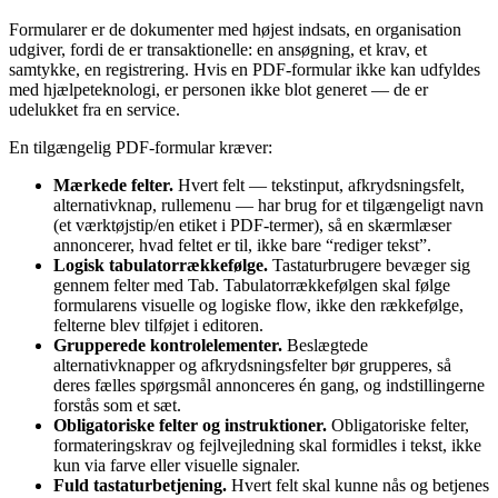
Formularer er de dokumenter med højest indsats, en organisation
udgiver, fordi de er transaktionelle: en ansøgning, et krav, et
samtykke, en registrering. Hvis en PDF-formular ikke kan udfyldes
med hjælpeteknologi, er personen ikke blot generet — de er
udelukket fra en service.
En tilgængelig PDF-formular kræver:
Mærkede felter.
Hvert felt — tekstinput, afkrydsningsfelt,
alternativknap, rullemenu — har brug for et tilgængeligt navn
(et værktøjstip/en etiket i PDF-termer), så en skærmlæser
annoncerer, hvad feltet er til, ikke bare “rediger tekst”.
Logisk tabulatorrækkefølge.
Tastaturbrugere bevæger sig
gennem felter med Tab. Tabulatorrækkefølgen skal følge
formularens visuelle og logiske flow, ikke den rækkefølge,
felterne blev tilføjet i editoren.
Grupperede kontrolelementer.
Beslægtede
alternativknapper og afkrydsningsfelter bør grupperes, så
deres fælles spørgsmål annonceres én gang, og indstillingerne
forstås som et sæt.
Obligatoriske felter og instruktioner.
Obligatoriske felter,
formateringskrav og fejlvejledning skal formidles i tekst, ikke
kun via farve eller visuelle signaler.
Fuld tastaturbetjening.
Hvert felt skal kunne nås og betjenes