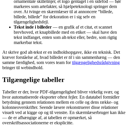
ornamentale skillelinjer, et logo gentaget i en sidefod — bør
markeres som artefakter, så hjælpeteknologi springer dem
over. At tvinge en skærmlæser til at annoncere “billede,
billede, billede” for dekoration er i sig selv en
tilgængelighedsfejl.
Tekst inde i billeder
— en grafik af et citat, et scannet
brevhoved, et knapbillede med en etiket — skal have den
tekst indfanget, enten som alt-tekst eller, bedre, som rigtig
markerbar tekst.
At skrive god alt-tekst er en indholdsopgave, ikke en teknisk. Det
kræver forståelse af, hvad billedet er
til
i sin sammenhæng — den
samme færdighed, som vores team for
tilgængelighedsrådgivning
bringer til webindhold.
Tilgængelige tabeller
Tabeller er der, hvor PDF-tilgængelighed bliver virkelig svær, og
hvor automatiserede eksporter oftest fejler. En datatabel formidler
betydning gennem relationen mellem en celle og dens række- og
kolonneoverskrifter. Seende læsere rekonstruerer disse relationer
visuelt ved at kigge op og til venstre. En skærmlæserbruger kan ikke
— de er afhængige af, at tabellen er opmærket, så
overskriftsassociationerne er eksplicitte.