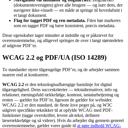
(dokumentoversigten) giver alle brugere — og især dem, der
navigerer ikke-visuelt — en måde at springe til hovedafsnit i
et langt dokument.
Flag for tagget PDF og ren metadata.
Filen bør markeres
som en tagget PDF og bære konsistent, præcis metadata.
Disse egenskaber tager minutter at indstille og er påkrævet for
overensstemmelse, og alligevel springes de over i langt størstedelen
af udgivne PDF’er.
WCAG 2.2 og PDF/UA (ISO 14289)
To standarder styrer tilgængelige PDF’er, og de arbejder sammen
snarere end at konkurrere.
WCAG 2.2
er den teknologiuafhængige basislinje for digital
tilgængelighed. Dens succeskriterier — tekstalternativer, info og
relationer, meningsfuld rækkefølge, kontrast, tastaturbetjening og
resten — gælder for PDF’er, ligesom de gælder for websider.
WCAG 2.2 er den standard, de fleste love peger på, og W3C
udgiver specifikke teknikker til at opfylde WCAG med PDF-
funktioner (tagge overskrifter, levere alt-tekst, definere
læserækkefølge og så videre). Hvis du arbejder dig gennem generel
overensstemmelse, gælder vores guide til
at gøre indhold WCAG-