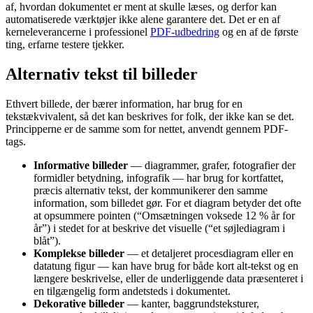
af, hvordan dokumentet er ment at skulle læses, og derfor kan
automatiserede værktøjer ikke alene garantere det. Det er en af
kerneleverancerne i professionel
PDF-udbedring
og en af de første
ting, erfarne testere tjekker.
Alternativ tekst til billeder
Ethvert billede, der bærer information, har brug for en
tekstækvivalent, så det kan beskrives for folk, der ikke kan se det.
Principperne er de samme som for nettet, anvendt gennem PDF-
tags.
Informative billeder
— diagrammer, grafer, fotografier der
formidler betydning, infografik — har brug for kortfattet,
præcis alternativ tekst, der kommunikerer den samme
information, som billedet gør. For et diagram betyder det ofte
at opsummere pointen (“Omsætningen voksede 12 % år for
år”) i stedet for at beskrive det visuelle (“et søjlediagram i
blåt”).
Komplekse billeder
— et detaljeret procesdiagram eller en
datatung figur — kan have brug for både kort alt-tekst og en
længere beskrivelse, eller de underliggende data præsenteret i
en tilgængelig form andetsteds i dokumentet.
Dekorative billeder
— kanter, baggrundsteksturer,