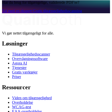
Har du brug for tilgængelige, validerede PDF'er?
Tal med en ekspert
Gratis tilgængelighedsscanning
Vi gør nettet tilgængeligt for alle.
Løsninger
Tilgængelighedsscanner
Overvågningssoftware
Agora AI
Tjenester
Gratis værktøjer
Priser
Ressourcer
Viden om tilgængelighed
Overholdelse
WCAG-test
EAA-overholdelse