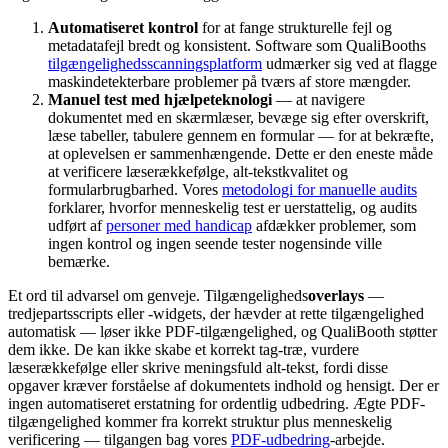
Automatiseret kontrol
for at fange strukturelle fejl og
metadatafejl bredt og konsistent. Software som QualiBooths
tilgængelighedsscanningsplatform
udmærker sig ved at flagge
maskindetekterbare problemer på tværs af store mængder.
Manuel test med hjælpeteknologi
— at navigere
dokumentet med en skærmlæser, bevæge sig efter overskrift,
læse tabeller, tabulere gennem en formular — for at bekræfte,
at oplevelsen er sammenhængende. Dette er den eneste måde
at verificere læserækkefølge, alt-tekstkvalitet og
formularbrugbarhed. Vores
metodologi for manuelle audits
forklarer, hvorfor menneskelig test er uerstattelig, og audits
udført af
personer med handicap
afdækker problemer, som
ingen kontrol og ingen seende tester nogensinde ville
bemærke.
Et ord til advarsel om genveje. Tilgængeligheds
overlays
—
tredjepartsscripts eller -widgets, der hævder at rette tilgængelighed
automatisk — løser ikke PDF-tilgængelighed, og QualiBooth støtter
dem ikke. De kan ikke skabe et korrekt tag-træ, vurdere
læserækkefølge eller skrive meningsfuld alt-tekst, fordi disse
opgaver kræver forståelse af dokumentets indhold og hensigt. Der er
ingen automatiseret erstatning for ordentlig udbedring. Ægte PDF-
tilgængelighed kommer fra korrekt struktur plus menneskelig
verificering — tilgangen bag vores
PDF-udbedring
-arbejde.