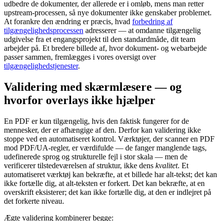
udbedre de dokumenter, der allerede er i omløb, mens man retter
upstream-processen, så nye dokumenter ikke genskaber problemet.
At forankre den ændring er præcis, hvad
forbedring af
tilgængelighedsprocessen
adresserer — at omdanne tilgængelig
udgivelse fra et engangsprojekt til den standardmåde, dit team
arbejder på. Et bredere billede af, hvor dokument- og webarbejde
passer sammen, fremlægges i vores oversigt over
tilgængelighedstjenester
.
Validering med skærmlæsere — og
hvorfor overlays ikke hjælper
En PDF er kun tilgængelig, hvis den faktisk fungerer for de
mennesker, der er afhængige af den. Derfor kan validering ikke
stoppe ved en automatiseret kontrol. Værktøjer, der scanner en PDF
mod PDF/UA-regler, er værdifulde — de fanger manglende tags,
udefinerede sprog og strukturelle fejl i stor skala — men de
verificerer tilstedeværelsen af struktur, ikke dens
kvalitet
. Et
automatiseret værktøj kan bekræfte, at et billede har alt-tekst; det kan
ikke fortælle dig, at alt-teksten er forkert. Det kan bekræfte, at en
overskrift eksisterer; det kan ikke fortælle dig, at den er indlejret på
det forkerte niveau.
Ægte validering kombinerer begge: