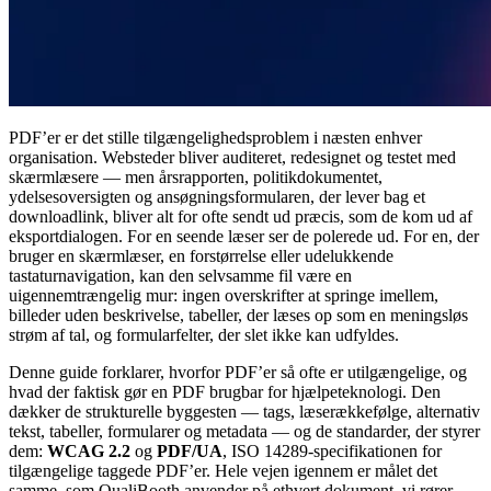
PDF’er er det stille tilgængelighedsproblem i næsten enhver
organisation. Websteder bliver auditeret, redesignet og testet med
skærmlæsere — men årsrapporten, politikdokumentet,
ydelsesoversigten og ansøgningsformularen, der lever bag et
downloadlink, bliver alt for ofte sendt ud præcis, som de kom ud af
eksportdialogen. For en seende læser ser de polerede ud. For en, der
bruger en skærmlæser, en forstørrelse eller udelukkende
tastaturnavigation, kan den selvsamme fil være en
uigennemtrængelig mur: ingen overskrifter at springe imellem,
billeder uden beskrivelse, tabeller, der læses op som en meningsløs
strøm af tal, og formularfelter, der slet ikke kan udfyldes.
Denne guide forklarer, hvorfor PDF’er så ofte er utilgængelige, og
hvad der faktisk gør en PDF brugbar for hjælpeteknologi. Den
dækker de strukturelle byggesten — tags, læserækkefølge, alternativ
tekst, tabeller, formularer og metadata — og de standarder, der styrer
dem:
WCAG 2.2
og
PDF/UA
, ISO 14289-specifikationen for
tilgængelige taggede PDF’er. Hele vejen igennem er målet det
samme, som QualiBooth anvender på ethvert dokument, vi rører