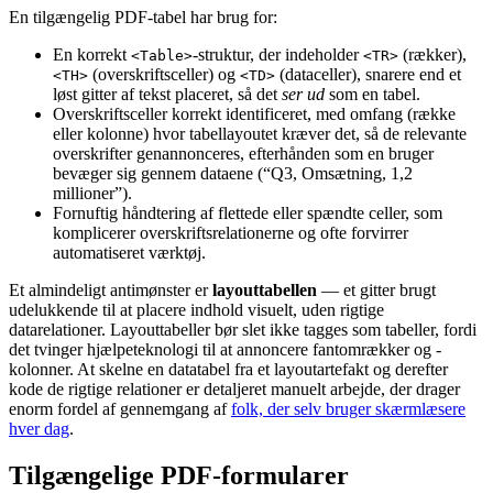
En tilgængelig PDF-tabel har brug for:
En korrekt
-struktur, der indeholder
(rækker),
<Table>
<TR>
(overskriftsceller) og
(dataceller), snarere end et
<TH>
<TD>
løst gitter af tekst placeret, så det
ser ud
som en tabel.
Overskriftsceller korrekt identificeret, med omfang (række
eller kolonne) hvor tabellayoutet kræver det, så de relevante
overskrifter genannonceres, efterhånden som en bruger
bevæger sig gennem dataene (“Q3, Omsætning, 1,2
millioner”).
Fornuftig håndtering af flettede eller spændte celler, som
komplicerer overskriftsrelationerne og ofte forvirrer
automatiseret værktøj.
Et almindeligt antimønster er
layouttabellen
— et gitter brugt
udelukkende til at placere indhold visuelt, uden rigtige
datarelationer. Layouttabeller bør slet ikke tagges som tabeller, fordi
det tvinger hjælpeteknologi til at annoncere fantomrækker og -
kolonner. At skelne en datatabel fra et layoutartefakt og derefter
kode de rigtige relationer er detaljeret manuelt arbejde, der drager
enorm fordel af gennemgang af
folk, der selv bruger skærmlæsere
hver dag
.
Tilgængelige PDF-formularer