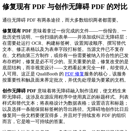
修复现有 PDF 与创作无障碍 PDF 的对比
通往无障碍 PDF 有两条途径，而大多数组织两者都需要。
修复现有 PDF
意味着拿过一份完成的文件——一份报告、一
批历史性说明、一份扫描的表单——并添加或纠正无障碍层：
在需要处运行 OCR、构建标签树、设置阅读顺序、撰写替代
文本、修正表格以及为表单字段打标签。当源文件已不复存
在、文档由第三方制作，或你有一份需要被纳入符合性的已发
布存档时，修复是必不可少的。至关重要的是，修复改变的是
底层结构，而非视觉设计——文档看起来完全一样，却变得人
人可用。这正是 QualiBooth 的
PDF 修复
服务的核心，该服务
按重要性和触及面来界定批次，并优先处理最为要紧的文档。
创作无障碍 PDF
意味着将无障碍融入制作流程，使文档生来
即无障碍。这涉及在源应用程序中使用真正的标题样式、列表
样式和替代文本；将表格设计为数据表格；设置语言和标题；
以及选择一条能保留标签树的导出路径。无障碍地创作比日后
修复同一份文档要便宜得多，并且对于持续发布 PDF 的组织
而言，它是唯一可持续的答案。