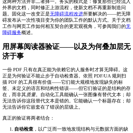
这两种方法并非二者择一。务实的模式是：修复那些已经流入
外界的文档，同时修正上游流程，使新文档不再重新制造问
题。固化这一改变正是
无障碍流程改进
所要解决的——把无障
碍发布从一次性项目变为你的团队工作的默认方式。关于文档
工作与网页工作如何相互契合的更宏观视角，可参阅我们的
无
障碍服务
概述。
用屏幕阅读器验证——以及为何叠加层无
济于事
一份 PDF 只有在真正能为依赖它的人服务时才算无障碍。这
正是为何验证不能止步于自动检查器。依照 PDF/UA 规则扫
描 PDF 的工具很有价值——它们能大规模地发现缺失的标
签、未定义的语言和结构性错误——但它们验证的是结构的存
在，而非其
质量
。自动化工具能确认一张图像有替代文本；却
无法告诉你这段替代文本是错的。它能确认一个标题存在；却
无法告诉你它嵌套在了错误的层级上。
真正的验证将两者结合：
自动检查
，以广泛而一致地发现结构与元数据方面的缺