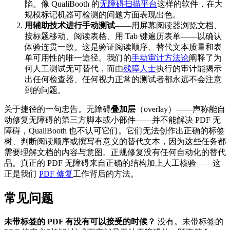
陷。像 QualiBooth 的
无障碍扫描平台
这样的软件，在大
规模标记机器可检测的问题方面表现出色。
用辅助技术进行手动测试
——用屏幕阅读器浏览文档、
按标题移动、阅读表格、用 Tab 键遍历表单——以确认
体验连贯一致。这是验证阅读顺序、替代文本质量和表
单可用性的唯一途径。我们的
手动审计方法论
阐释了为
何人工测试无可替代，而由
残障人士
执行的审计能揭示
出任何检查器、任何视力正常的测试者都永远不会注意
到的问题。
关于捷径的一句忠告。无障碍
叠加层
（overlay）——声称能自
动修复无障碍的第三方脚本或小部件——并不能解决 PDF 无
障碍，QualiBooth 也不认可它们。它们无法创作出正确的标签
树、判断阅读顺序或撰写有意义的替代文本，因为这些任务都
需要理解文档的内容与意图。正规修复没有任何自动化的替代
品。真正的 PDF 无障碍来自正确的结构加上人工核验——这
正是我们
PDF 修复
工作背后的方法。
常见问题
未带标签的 PDF 有没有可以接受的时候？
没有。未带标签的