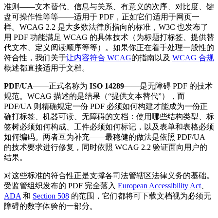
准则——文本替代、信息与关系、有意义的次序、对比度、键
盘可操作性等等——适用于 PDF，正如它们适用于网页一
样。WCAG 2.2 是大多数法律所指向的标准，W3C 也发布了
用 PDF 功能满足 WCAG 的具体技术（为标题打标签、提供替
代文本、定义阅读顺序等等）。如果你正在着手处理一般性的
符合性，我们关于
让内容符合 WCAG
的指南以及
WCAG 合规
概述都直接适用于文档。
PDF/UA
——正式名称为
ISO 14289
——是无障碍 PDF 的技术
规范。WCAG 描述的是结果（“提供文本替代”），而
PDF/UA 则精确规定一份 PDF 必须如何构建才能成为一份正
确打标签、机器可读、无障碍的文档：使用哪些结构类型、标
签树必须如何构成、工件必须如何标记，以及表单和表格必须
如何编码。两者互为补充——最稳健的做法是依照 PDF/UA
的技术要求进行修复，同时依照 WCAG 2.2 验证面向用户的
结果。
对这些标准的符合性正是支撑各司法管辖区法律义务的基础。
受监管组织发布的 PDF 完全落入
European Accessibility Act
、
ADA
和
Section 508
的范围，它们都将可下载文档视为必须无
障碍的数字体验的一部分。