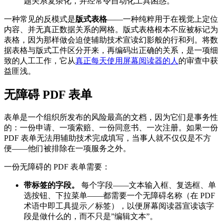
题关系复杂化，并经常令自动化工具困惑。
一种常见的反模式是
版式表格
——一种纯粹用于在视觉上定位
内容、并无真正数据关系的网格。版式表格根本不应被标记为
表格，因为那样做会迫使辅助技术宣读幻影般的行和列。将数
据表格与版式工件区分开来，再编码出正确的关系，是一项细
致的人工工作，它从
真正每天使用屏幕阅读器的人
的审查中获
益匪浅。
无障碍 PDF 表单
表单是一个组织所发布的风险最高的文档，因为它们是事务性
的：一份申请、一项索赔、一份同意书、一次注册。如果一份
PDF 表单无法用辅助技术完成填写，当事人就不仅仅是不方
便——他们被排除在一项服务之外。
一份无障碍的 PDF 表单需要：
带标签的字段。
每个字段——文本输入框、复选框、单
选按钮、下拉菜单——都需要一个无障碍名称（在 PDF
术语中即工具提示／标签），以便屏幕阅读器宣读该字
段是做什么的，而不只是”编辑文本”。