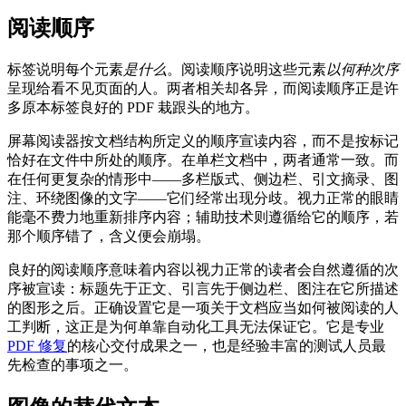
阅读顺序
标签说明每个元素
是什么
。阅读顺序说明这些元素
以何种次序
呈现给看不见页面的人。两者相关却各异，而阅读顺序正是许
多原本标签良好的 PDF 栽跟头的地方。
屏幕阅读器按文档结构所定义的顺序宣读内容，而不是按标记
恰好在文件中所处的顺序。在单栏文档中，两者通常一致。而
在任何更复杂的情形中——多栏版式、侧边栏、引文摘录、图
注、环绕图像的文字——它们经常出现分歧。视力正常的眼睛
能毫不费力地重新排序内容；辅助技术则遵循给它的顺序，若
那个顺序错了，含义便会崩塌。
良好的阅读顺序意味着内容以视力正常的读者会自然遵循的次
序被宣读：标题先于正文、引言先于侧边栏、图注在它所描述
的图形之后。正确设置它是一项关于文档应当如何被阅读的人
工判断，这正是为何单靠自动化工具无法保证它。它是专业
PDF 修复
的核心交付成果之一，也是经验丰富的测试人员最
先检查的事项之一。