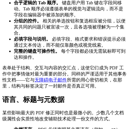
合乎逻辑的 Tab 顺序。
键盘用户用 Tab 键在字段间移
动。Tab 顺序必须遵循表单的视觉与逻辑流向，而不是
字段在编辑器中被添加的顺序。
分组的控件。
相关的单选按钮和复选框应被分组，以便
其共同的问题只被宣读一次，且各选项被理解为一个集
合。
必填字段与说明。
必填字段、格式要求和错误提示必须
通过文本传达，而不能仅靠颜色或视觉线索。
完整的键盘可操作性。
每个字段都必须无需鼠标即可到
达和操作。
表单处于结构、交互与内容的交汇点，这使它们成为 PDF 工
作中把事情做对最为重要的部分。同样的严谨适用于其他事务
性文档——它与
无障碍电子邮件
所需的用心密切相关，在那
里，结构与标签决定了一封邮件是否真正可用。
语言、标题与元数据
某些影响最大的 PDF 修正同时也是最微小的。少数几个文档
级属性会实质性地改变辅助技术处理一份文件的方式。