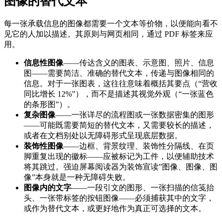
图像的替代文本
每一张承载信息的图像都需要一个文本等价物，以便能向看不
见它的人加以描述。其原则与网页相同，通过 PDF 标签来应
用。
信息性图像
——传达含义的图表、示意图、照片、信息
图——需要简洁、准确的替代文本，传递与图像相同的
信息。对于一张图表，这往往意味着概括其要点（“营收
同比增长 12%”），而不是描述其视觉外观（“一张蓝色
的条形图”）。
复杂图像
——一张详尽的流程图或一张数据密集的图形
——可能既需要简短的替代文本，又需要较长的描述，
或者在文档别处以无障碍形式呈现底层数据。
装饰性图像
——边框、背景纹理、装饰性分隔线、在页
脚重复出现的徽标——应被标记为工件，以便辅助技术
将其跳过。强迫屏幕阅读器为装饰宣读”图像、图像、图
像”本身就是一种无障碍失败。
图像内的文字
——一段引文的图形、一张扫描的信笺抬
头、一张带标签的按钮图像——必须捕获其中的文字，
或作为替代文本，或更好地作为真正可选择的文本。