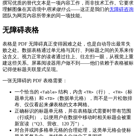
撰写优质的替代文本是一项内容工作，而非技术工作。它要求
理解图像在其语境中
用来做什么
——这正是我们的
无障碍咨询
团队为网页内容所带来的同一项技能。
无障碍表格
表格是 PDF 无障碍真正变得困难之处，也是自动导出最常失
败之处。数据表格通过单元格与其行、列标题之间的关系来传
达含义。视力正常的读者通过往上、往左扫一眼，从视觉上重
建这些关系。屏幕阅读器用户做不到——他们依赖于表格被标
记得使标题关联显式呈现。
一张无障碍的 PDF 表格需要：
一个恰当的
结构，内含
（行）、
（标
<Table>
<TR>
<TH>
题单元格）和
（数据单元格），而不是一片松散排
<TD>
布、仅仅看起来
像
表格的文本网格。
正确标识的标题单元格，并在表格版式需要时带有范围
（行或列），以便用户在数据中移动时相关标题会被重
新宣读（“Q3、营收、120 万”）。
对合并或跨多格单元格的合理处理，这类单元格会使标