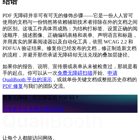
结语
PDF 无障碍并非可有可无的修饰步骤——它是一份人人皆可
使用的文档与一份悄然将依赖辅助技术者排除在外的文档之间
的区别。这项工作具体而成熟：为结构打标签、设置正确的阅
读顺序、描述图像、正确编码表格和表单、声明语言和标题，
并用真实的屏幕阅读器以及自动化工具，依照 WCAG 2.2 和
PDF/UA 验证结果。修复你已经发布的文档，修正制造新文档
的流程，并避开那些承诺无障碍却无法兑现的叠加层捷径。
如果你的报告、说明、宣传册或表单从未被检查过，那就是着
手的起点。你可以从一次
免费无障碍扫描
开始、
申请
QualiBooth 平台的演示
，或就单份关键文档或整批历史存档的
PDF 修复
与我们的团队交流。
需要无障碍、经过验证的 PDF 吗？
与专家交流
免费无障碍扫描
让每个人都能访问网络。