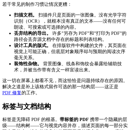
若干常见的制作习惯让情况更糟：
扫描文档。
扫描件只是页面的一张图像。没有光学字符
识别（OCR），就根本没有真正的文本——没有任何可
朗读、可搜索或可选择的内容。
丢弃结构的导出。
许多”另存为 PDF”和”打印为 PDF”的
路径会丢弃源文档中存在的标题和列表结构。
设计工具的版式。
在排版软件中构建的文件，其页面在
视觉上可能正确，但底层对象顺序却与预期的阅读次序
毫无关系。
装饰性杂物。
背景图像、线条和饰纹会暴露给辅助技
术，并被当作带有含义一样宣读出来。
这一切在屏幕上都看不见，而这恰恰是问题持续存在的原因。
解决之道是补上该格式留作可选的那一结构层——这正是
PDF 修复
的工作。
标签与文档结构
标签是无障碍 PDF 的根基。
带标签的 PDF
携带一个隐藏的层
级——结构树——它与视觉内容并存，描述页面的每一部分实