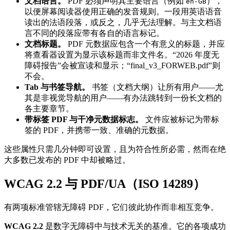
文档语言。
PDF 必须声明其主要语言（例如
），
en-GB
以便屏幕阅读器使用正确的发音规则。一段用英语语音
读出的法语段落，或反之，几乎无法理解。与主文档语
言不同的段落应带有各自的语言标记。
文档标题。
PDF 元数据应包含一个有意义的标题，并应
将查看器设置为显示该标题而非文件名。“2026 年度无
障碍报告”会被宣读和显示；“final_v3_FORWEB.pdf”则
不会。
Tab 与书签导航。
书签（文档大纲）让所有用户——尤
其是非视觉导航的用户——有办法跳转到一份长文档的
各主要章节。
带标签 PDF 与干净元数据标志。
文件应被标记为带标
签的 PDF，并携带一致、准确的元数据。
这些属性只需几分钟即可设置，且为符合性所必需，然而在绝
大多数已发布的 PDF 中却被略过。
WCAG 2.2 与 PDF/UA（ISO 14289）
有两项标准管辖无障碍 PDF，它们彼此协作而非相互竞争。
WCAG 2.2
是数字无障碍中与技术无关的基准。它的各项成功