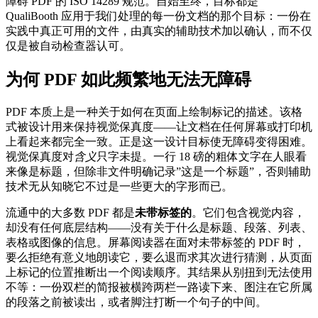
障碍 PDF 的 ISO 14289 规范。自始至终，目标都是
QualiBooth 应用于我们处理的每一份文档的那个目标：一份在
实践中真正可用的文件，由真实的辅助技术加以确认，而不仅
仅是被自动检查器认可。
为何 PDF 如此频繁地无法无障碍
PDF 本质上是一种关于如何在页面上绘制标记的描述。该格
式被设计用来保持视觉保真度——让文档在任何屏幕或打印机
上看起来都完全一致。正是这一设计目标使无障碍变得困难。
视觉保真度对
含义
只字未提。一行 18 磅的粗体文字在人眼看
来像是标题，但除非文件明确记录”这是一个标题”，否则辅助
技术无从知晓它不过是一些更大的字形而已。
流通中的大多数 PDF 都是
未带标签的
。它们包含视觉内容，
却没有任何底层结构——没有关于什么是标题、段落、列表、
表格或图像的信息。屏幕阅读器在面对未带标签的 PDF 时，
要么拒绝有意义地朗读它，要么退而求其次进行猜测，从页面
上标记的位置推断出一个阅读顺序。其结果从别扭到无法使用
不等：一份双栏的简报被横跨两栏一路读下来、图注在它所属
的段落之前被读出，或者脚注打断一个句子的中间。