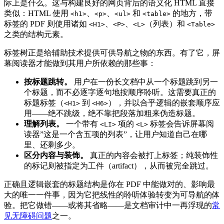
际上是什么。这与构建良好的网页背后的语义化 HTML 直接
类似：HTML 使用
、
、
和
的地方，带
<h1>
<p>
<ul>
<table>
标签的 PDF 则使用诸如
、
、
（列表）和
<H1>
<P>
<L>
<Table>
之类的结构元素。
标签树正是给辅助技术提供可供导航之物的东西。有了它，屏
幕阅读器才能做到其用户所依赖的那些事：
按标题跳转。
用户在一份长文档中从一个标题跳到另一
个标题，而不必逐字逐句地按顺序聆听。这需要真正的
标题标签（
到
），并以合乎逻辑的嵌套顺序应
<H1>
<H6>
用——绝不跳级，绝不靠把段落加粗来伪造标题。
理解列表。
一个带有
项的
标签会告诉屏幕阅
<LI>
<L>
读器”这是一个含五项的列表”，让用户知道自己在哪
里、还剩多少。
区分内容与装饰。
真正的内容会被打上标签；纯装饰性
的标记则被指定为工件（artifact），从而被完全跳过。
正确且逻辑嵌套的标题结构是你在 PDF 中能做对的、影响最
大的唯一一件事，因为它把线性的聆听体验转变为可导航的体
验。把它做错——或将其省略——是文档审计中一再浮现的
常
见无障碍问题
之一。