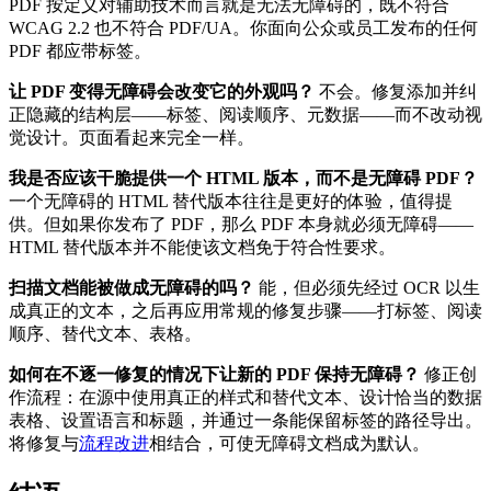
PDF 按定义对辅助技术而言就是无法无障碍的，既不符合
WCAG 2.2 也不符合 PDF/UA。你面向公众或员工发布的任何
PDF 都应带标签。
让 PDF 变得无障碍会改变它的外观吗？
不会。修复添加并纠
正隐藏的结构层——标签、阅读顺序、元数据——而不改动视
觉设计。页面看起来完全一样。
我是否应该干脆提供一个 HTML 版本，而不是无障碍 PDF？
一个无障碍的 HTML 替代版本往往是更好的体验，值得提
供。但如果你发布了 PDF，那么 PDF 本身就必须无障碍——
HTML 替代版本并不能使该文档免于符合性要求。
扫描文档能被做成无障碍的吗？
能，但必须先经过 OCR 以生
成真正的文本，之后再应用常规的修复步骤——打标签、阅读
顺序、替代文本、表格。
如何在不逐一修复的情况下让新的 PDF 保持无障碍？
修正创
作流程：在源中使用真正的样式和替代文本、设计恰当的数据
表格、设置语言和标题，并通过一条能保留标签的路径导出。
将修复与
流程改进
相结合，可使无障碍文档成为默认。