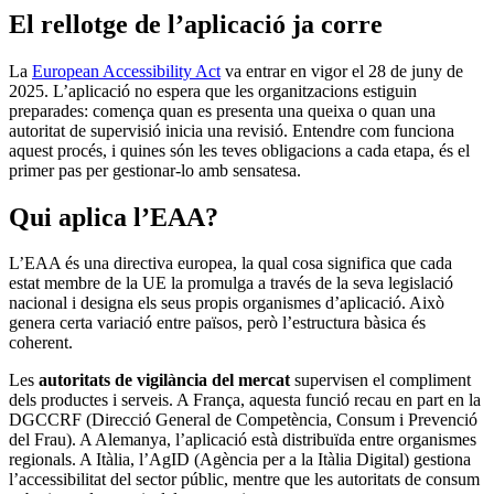
El rellotge de l’aplicació ja corre
La
European Accessibility Act
va entrar en vigor el 28 de juny de
2025. L’aplicació no espera que les organitzacions estiguin
preparades: comença quan es presenta una queixa o quan una
autoritat de supervisió inicia una revisió. Entendre com funciona
aquest procés, i quines són les teves obligacions a cada etapa, és el
primer pas per gestionar-lo amb sensatesa.
Qui aplica l’EAA?
L’EAA és una directiva europea, la qual cosa significa que cada
estat membre de la UE la promulga a través de la seva legislació
nacional i designa els seus propis organismes d’aplicació. Això
genera certa variació entre països, però l’estructura bàsica és
coherent.
Les
autoritats de vigilància del mercat
supervisen el compliment
dels productes i serveis. A França, aquesta funció recau en part en la
DGCCRF (Direcció General de Competència, Consum i Prevenció
del Frau). A Alemanya, l’aplicació està distribuïda entre organismes
regionals. A Itàlia, l’AgID (Agència per a la Itàlia Digital) gestiona
l’accessibilitat del sector públic, mentre que les autoritats de consum