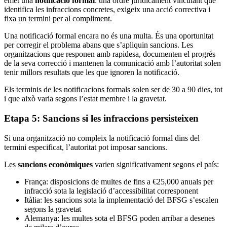
emet una
notificació formal
: una ordre jurídicament vinculant que
identifica les infraccions concretes, exigeix una acció correctiva i
fixa un termini per al compliment.
Una notificació formal encara no és una multa. És una oportunitat
per corregir el problema abans que s’apliquin sancions. Les
organitzacions que responen amb rapidesa, documenten el progrés
de la seva correcció i mantenen la comunicació amb l’autoritat solen
tenir millors resultats que les que ignoren la notificació.
Els terminis de les notificacions formals solen ser de 30 a 90 dies, tot
i que això varia segons l’estat membre i la gravetat.
Etapa 5: Sancions si les infraccions persisteixen
Si una organització no compleix la notificació formal dins del
termini especificat, l’autoritat pot imposar sancions.
Les
sancions econòmiques
varien significativament segons el país:
França: disposicions de multes de fins a €25,000 anuals per
infracció sota la legislació d’accessibilitat corresponent
Itàlia: les sancions sota la implementació del BFSG s’escalen
segons la gravetat
Alemanya: les multes sota el BFSG poden arribar a desenes