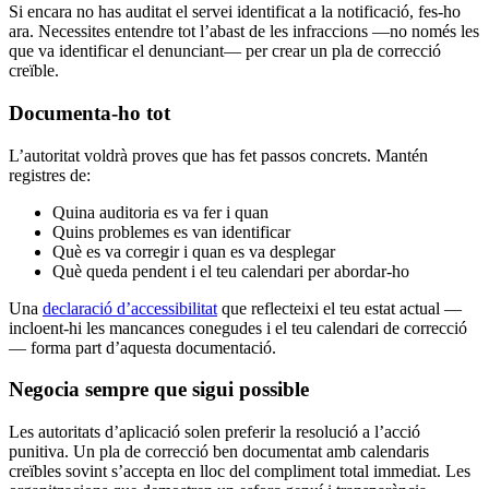
Si encara no has auditat el servei identificat a la notificació, fes-ho
ara. Necessites entendre tot l’abast de les infraccions —no només les
que va identificar el denunciant— per crear un pla de correcció
creïble.
Documenta-ho tot
L’autoritat voldrà proves que has fet passos concrets. Mantén
registres de:
Quina auditoria es va fer i quan
Quins problemes es van identificar
Què es va corregir i quan es va desplegar
Què queda pendent i el teu calendari per abordar-ho
Una
declaració d’accessibilitat
que reflecteixi el teu estat actual —
incloent-hi les mancances conegudes i el teu calendari de correcció
— forma part d’aquesta documentació.
Negocia sempre que sigui possible
Les autoritats d’aplicació solen preferir la resolució a l’acció
punitiva. Un pla de correcció ben documentat amb calendaris
creïbles sovint s’accepta en lloc del compliment total immediat. Les