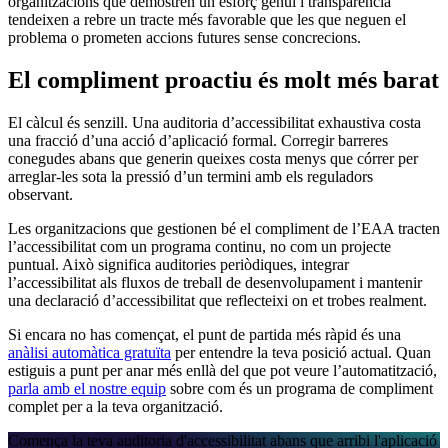
organitzacions que demostren un esforç genuí i transparència
tendeixen a rebre un tracte més favorable que les que neguen el
problema o prometen accions futures sense concrecions.
El compliment proactiu és molt més barat
El càlcul és senzill. Una auditoria d’accessibilitat exhaustiva costa
una fracció d’una acció d’aplicació formal. Corregir barreres
conegudes abans que generin queixes costa menys que córrer per
arreglar-les sota la pressió d’un termini amb els reguladors
observant.
Les organitzacions que gestionen bé el compliment de l’EAA tracten
l’accessibilitat com un programa continu, no com un projecte
puntual. Això significa auditories periòdiques, integrar
l’accessibilitat als fluxos de treball de desenvolupament i mantenir
una declaració d’accessibilitat que reflecteixi on et trobes realment.
Si encara no has començat, el punt de partida més ràpid és una
anàlisi automàtica gratuïta
per entendre la teva posició actual. Quan
estiguis a punt per anar més enllà del que pot veure l’automatització,
parla amb el nostre equip
sobre com és un programa de compliment
complet per a la teva organització.
Comença la teva auditoria d'accessibilitat abans que arribi l'aplicació