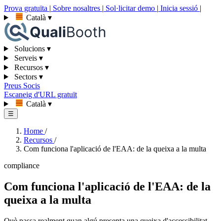
Prova gratuïta
|
Sobre nosaltres
|
Sol·licitar demo
|
Inicia sessió
|
Català
▾
Solucions
▾
Serveis
▾
Recursos
▾
Sectors
▾
Preus
Socis
Escaneig d'URL gratuït
Català
▾
☰
Home
/
Recursos
/
Com funciona l'aplicació de l'EAA: de la queixa a la multa
compliance
Com funciona l'aplicació de l'EAA: de la
queixa a la multa
Què passa realment quan algú presenta una queixa d'accessibilitat