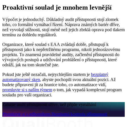
Proaktivní soulad je mnohem levnější
Výpočet je jednoduchý. Důkladný audit přístupnosti stojí zlomek
toho, co formální vymáhací řízení. Náprava známých bariér dříve,
než vyvolají stížnosti, stojí méně než jejich zbrklá oprava pod tlakem
termínu za dohledu regulátorů.
Organizace, které soulad s EAA zvládají dobře, přistupují k
přístupnosti jako k nepřetržitému programu, nikoli jednorázovému
projektu. To znamená pravidelné audity, začlenění přístupnosti do
vývojových postupů a udržování prohlášení o přístupnosti, které
odráží, jak na tom skutečně jste.
Pokud jste ještě nezačali, nejrychlejším startem je
bezplatný
automatizovaný sken
, abyste pochopili svou aktuální pozici. Až
budete připraveni jít za hranice toho, co automatizace vidí,
promluvte si s naším týmem
o tom, jak vypadá komplexní program
souladu pro vaši organizaci.
Zahajte audit přístupnosti dříve, než přijde vymáhání
Promluvte si s odborníkem
Bezplatná kontrola přístupnosti