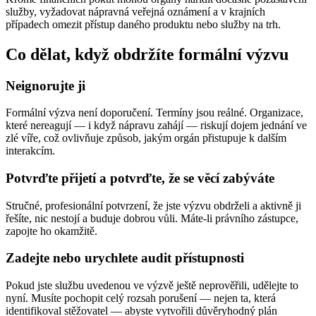
služby, vyžadovat nápravná veřejná oznámení a v krajních
případech omezit přístup daného produktu nebo služby na trh.
Co dělat, když obdržíte formální výzvu
Neignorujte ji
Formální výzva není doporučení. Termíny jsou reálné. Organizace,
které nereagují — i když nápravu zahájí — riskují dojem jednání ve
zlé víře, což ovlivňuje způsob, jakým orgán přistupuje k dalším
interakcím.
Potvrďte přijetí a potvrďte, že se věcí zabýváte
Stručné, profesionální potvrzení, že jste výzvu obdrželi a aktivně ji
řešíte, nic nestojí a buduje dobrou vůli. Máte-li právního zástupce,
zapojte ho okamžitě.
Zadejte nebo urychlete audit přístupnosti
Pokud jste službu uvedenou ve výzvě ještě neprověřili, udělejte to
nyní. Musíte pochopit celý rozsah porušení — nejen ta, která
identifikoval stěžovatel — abyste vytvořili důvěryhodný plán