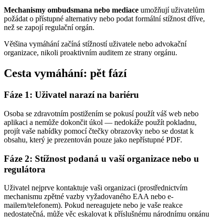
Mechanismy ombudsmana nebo mediace
umožňují uživatelům
požádat o přístupné alternativy nebo podat formální stížnost dříve,
než se zapojí regulační orgán.
Většina vymáhání začíná stížností uživatele nebo advokační
organizace, nikoli proaktivním auditem ze strany orgánu.
Cesta vymáhání: pět fází
Fáze 1: Uživatel narazí na bariéru
Osoba se zdravotním postižením se pokusí použít váš web nebo
aplikaci a nemůže dokončit úkol — nedokáže použít pokladnu,
projít vaše nabídky pomocí čtečky obrazovky nebo se dostat k
obsahu, který je prezentován pouze jako nepřístupné PDF.
Fáze 2: Stížnost podaná u vaší organizace nebo u
regulátora
Uživatel nejprve kontaktuje vaši organizaci (prostřednictvím
mechanismu zpětné vazby vyžadovaného EAA nebo e-
mailem/telefonem). Pokud nereagujete nebo je vaše reakce
nedostatečná, může věc eskalovat k příslušnému národnímu orgánu