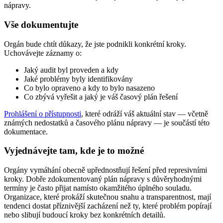
nápravy.
Vše dokumentujte
Orgán bude chtít důkazy, že jste podnikli konkrétní kroky.
Uchovávejte záznamy o:
Jaký audit byl proveden a kdy
Jaké problémy byly identifikovány
Co bylo opraveno a kdy to bylo nasazeno
Co zbývá vyřešit a jaký je váš časový plán řešení
Prohlášení o přístupnosti
, které odráží váš aktuální stav — včetně
známých nedostatků a časového plánu nápravy — je součástí této
dokumentace.
Vyjednávejte tam, kde je to možné
Orgány vymáhání obecně upřednostňují řešení před represivními
kroky. Dobře zdokumentovaný plán nápravy s důvěryhodnými
termíny je často přijat namísto okamžitého úplného souladu.
Organizace, které prokáží skutečnou snahu a transparentnost, mají
tendenci dostat příznivější zacházení než ty, které problém popírají
nebo slibují budoucí kroky bez konkrétních detailů.