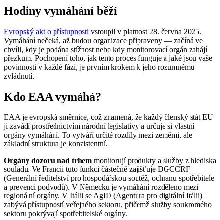
Hodiny vymáhání běží
Evropský akt o přístupnosti
vstoupil v platnost 28. června 2025.
Vymáhání nečeká, až budou organizace připraveny — začíná ve
chvíli, kdy je podána stížnost nebo kdy monitorovací orgán zahájí
přezkum. Pochopení toho, jak tento proces funguje a jaké jsou vaše
povinnosti v každé fázi, je prvním krokem k jeho rozumnému
zvládnutí.
Kdo EAA vymáhá?
EAA je evropská směrnice, což znamená, že každý členský stát EU
ji zavádí prostřednictvím národní legislativy a určuje si vlastní
orgány vymáhání. To vytváří určité rozdíly mezi zeměmi, ale
základní struktura je konzistentní.
Orgány dozoru nad trhem
monitorují produkty a služby z hlediska
souladu. Ve Francii tuto funkci částečně zajišťuje DGCCRF
(Generální ředitelství pro hospodářskou soutěž, ochranu spotřebitele
a prevenci podvodů). V Německu je vymáhání rozděleno mezi
regionální orgány. V Itálii se AgID (Agentura pro digitální Itálii)
zabývá přístupností veřejného sektoru, přičemž služby soukromého
sektoru pokrývají spotřebitelské orgány.