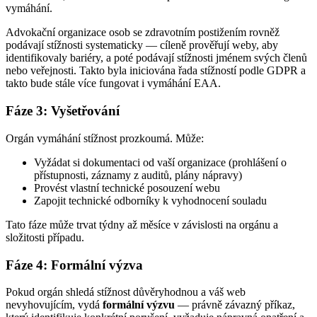
vymáhání.
Advokační organizace osob se zdravotním postižením rovněž
podávají stížnosti systematicky — cíleně prověřují weby, aby
identifikovaly bariéry, a poté podávají stížnosti jménem svých členů
nebo veřejnosti. Takto byla iniciována řada stížností podle GDPR a
takto bude stále více fungovat i vymáhání EAA.
Fáze 3: Vyšetřování
Orgán vymáhání stížnost prozkoumá. Může:
Vyžádat si dokumentaci od vaší organizace (prohlášení o
přístupnosti, záznamy z auditů, plány nápravy)
Provést vlastní technické posouzení webu
Zapojit technické odborníky k vyhodnocení souladu
Tato fáze může trvat týdny až měsíce v závislosti na orgánu a
složitosti případu.
Fáze 4: Formální výzva
Pokud orgán shledá stížnost důvěryhodnou a váš web
nevyhovujícím, vydá
formální výzvu
— právně závazný příkaz,