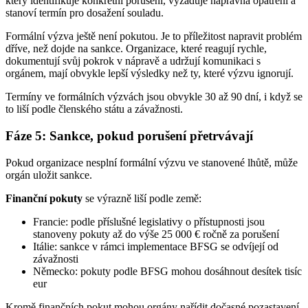
který identifikuje konkrétní porušení, vyžaduje nápravná opatření a
stanoví termín pro dosažení souladu.
Formální výzva ještě není pokutou. Je to příležitost napravit problém
dříve, než dojde na sankce. Organizace, které reagují rychle,
dokumentují svůj pokrok v nápravě a udržují komunikaci s
orgánem, mají obvykle lepší výsledky než ty, které výzvu ignorují.
Termíny ve formálních výzvách jsou obvykle 30 až 90 dní, i když se
to liší podle členského státu a závažnosti.
Fáze 5: Sankce, pokud porušení přetrvávají
Pokud organizace nesplní formální výzvu ve stanovené lhůtě, může
orgán uložit sankce.
Finanční pokuty
se výrazně liší podle země:
Francie: podle příslušné legislativy o přístupnosti jsou
stanoveny pokuty až do výše 25 000 € ročně za porušení
Itálie: sankce v rámci implementace BFSG se odvíjejí od
závažnosti
Německo: pokuty podle BFSG mohou dosáhnout desítek tisíc
eur
Kromě finančních pokut mohou orgány nařídit dočasné pozastavení