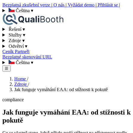
Bezplatná zkušební verze
|
O nás
|
Vyžádat demo
|
Přihlásit se
|
Čeština
▾
Řešení
▾
Služby
▾
Zdroje
▾
Odvětví
▾
Ceník
Partneři
Bezplatné skenování URL
Čeština
▾
☰
Home
/
Zdroje
/
Jak funguje vymáhání EAA: od stížnosti k pokutě
compliance
Jak funguje vymáhání EAA: od stížnosti k
pokutě
Co se vlastně stane, když někdo podá stížnost na přístupnost podle