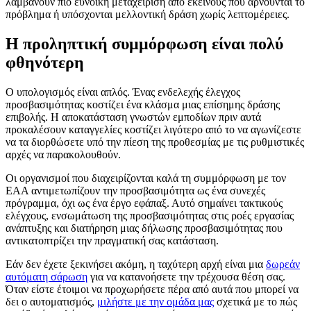
λαμβάνουν πιο ευνοϊκή μεταχείριση από εκείνους που αρνούνται το
πρόβλημα ή υπόσχονται μελλοντική δράση χωρίς λεπτομέρειες.
Η προληπτική συμμόρφωση είναι πολύ
φθηνότερη
Ο υπολογισμός είναι απλός. Ένας ενδελεχής έλεγχος
προσβασιμότητας κοστίζει ένα κλάσμα μιας επίσημης δράσης
επιβολής. Η αποκατάσταση γνωστών εμποδίων πριν αυτά
προκαλέσουν καταγγελίες κοστίζει λιγότερο από το να αγωνίζεστε
να τα διορθώσετε υπό την πίεση της προθεσμίας με τις ρυθμιστικές
αρχές να παρακολουθούν.
Οι οργανισμοί που διαχειρίζονται καλά τη συμμόρφωση με τον
EAA αντιμετωπίζουν την προσβασιμότητα ως ένα συνεχές
πρόγραμμα, όχι ως ένα έργο εφάπαξ. Αυτό σημαίνει τακτικούς
ελέγχους, ενσωμάτωση της προσβασιμότητας στις ροές εργασίας
ανάπτυξης και διατήρηση μιας δήλωσης προσβασιμότητας που
αντικατοπτρίζει την πραγματική σας κατάσταση.
Εάν δεν έχετε ξεκινήσει ακόμη, η ταχύτερη αρχή είναι μια
δωρεάν
αυτόματη σάρωση
για να κατανοήσετε την τρέχουσα θέση σας.
Όταν είστε έτοιμοι να προχωρήσετε πέρα από αυτά που μπορεί να
δει ο αυτοματισμός,
μιλήστε με την ομάδα μας
σχετικά με το πώς