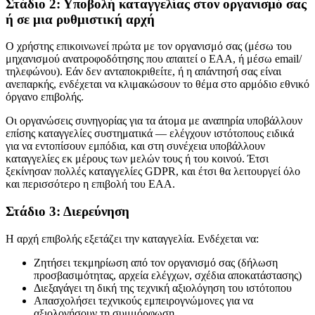
Στάδιο 2: Υποβολή καταγγελίας στον οργανισμό σας
ή σε μια ρυθμιστική αρχή
Ο χρήστης επικοινωνεί πρώτα με τον οργανισμό σας (μέσω του
μηχανισμού ανατροφοδότησης που απαιτεί ο EAA, ή μέσω email/
τηλεφώνου). Εάν δεν ανταποκριθείτε, ή η απάντησή σας είναι
ανεπαρκής, ενδέχεται να κλιμακώσουν το θέμα στο αρμόδιο εθνικό
όργανο επιβολής.
Οι οργανώσεις συνηγορίας για τα άτομα με αναπηρία υποβάλλουν
επίσης καταγγελίες συστηματικά — ελέγχουν ιστότοπους ειδικά
για να εντοπίσουν εμπόδια, και στη συνέχεια υποβάλλουν
καταγγελίες εκ μέρους των μελών τους ή του κοινού. Έτσι
ξεκίνησαν πολλές καταγγελίες GDPR, και έτσι θα λειτουργεί όλο
και περισσότερο η επιβολή του EAA.
Στάδιο 3: Διερεύνηση
Η αρχή επιβολής εξετάζει την καταγγελία. Ενδέχεται να:
Ζητήσει τεκμηρίωση από τον οργανισμό σας (δήλωση
προσβασιμότητας, αρχεία ελέγχων, σχέδια αποκατάστασης)
Διεξαγάγει τη δική της τεχνική αξιολόγηση του ιστότοπου
Απασχολήσει τεχνικούς εμπειρογνώμονες για να
αξιολογήσουν τη συμμόρφωση