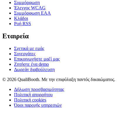
Συμμόρφωση
Έλεγχος WCAG
Συμμόρφωση EAA
Κλάδοι
Ροή RSS
Εταιρεία
Σχετικά με εμάς
Συνεργάτες
Επικοινωνήστε μαζί μας
Ζητήστε ένα demo
Δωρεάν διαβούλευση
© 2026 QualiBooth. Με την επιφύλαξη παντός δικαιώματος.
Δήλωση προσβασιμότητας
Πολιτική απορρήτου
Πολιτική cookies
Όροι παροχής υπηρεσιών