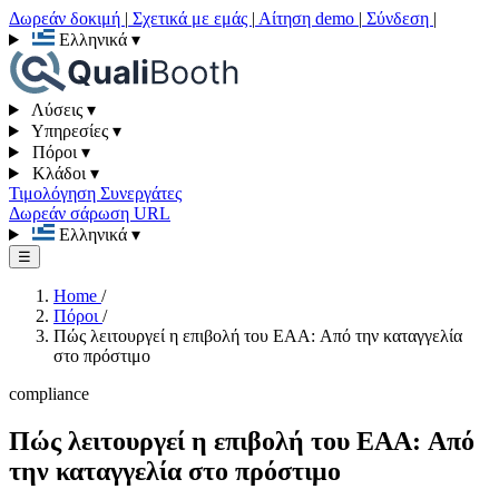
Δωρεάν δοκιμή
|
Σχετικά με εμάς
|
Αίτηση demo
|
Σύνδεση
|
Ελληνικά
▾
Λύσεις
▾
Υπηρεσίες
▾
Πόροι
▾
Κλάδοι
▾
Τιμολόγηση
Συνεργάτες
Δωρεάν σάρωση URL
Ελληνικά
▾
☰
Home
/
Πόροι
/
Πώς λειτουργεί η επιβολή του EAA: Από την καταγγελία
στο πρόστιμο
compliance
Πώς λειτουργεί η επιβολή του EAA: Από
την καταγγελία στο πρόστιμο