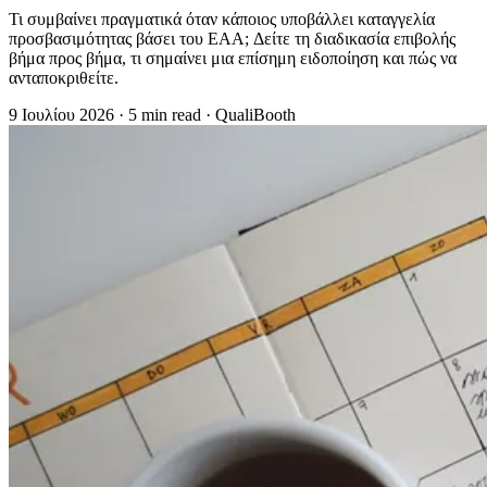
Τι συμβαίνει πραγματικά όταν κάποιος υποβάλλει καταγγελία
προσβασιμότητας βάσει του EAA; Δείτε τη διαδικασία επιβολής
βήμα προς βήμα, τι σημαίνει μια επίσημη ειδοποίηση και πώς να
ανταποκριθείτε.
9 Ιουλίου 2026
·
5 min read
·
QualiBooth