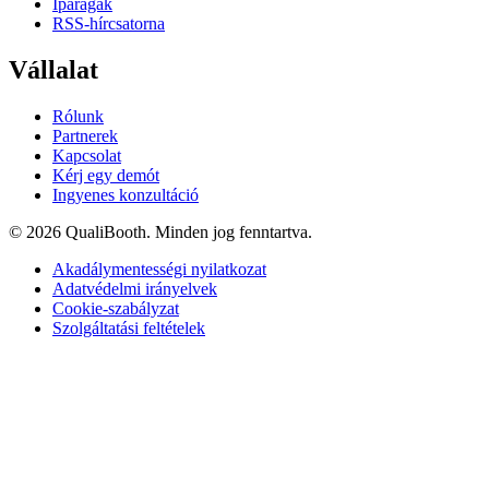
Iparágak
RSS-hírcsatorna
Vállalat
Rólunk
Partnerek
Kapcsolat
Kérj egy demót
Ingyenes konzultáció
© 2026 QualiBooth. Minden jog fenntartva.
Akadálymentességi nyilatkozat
Adatvédelmi irányelvek
Cookie-szabályzat
Szolgáltatási feltételek