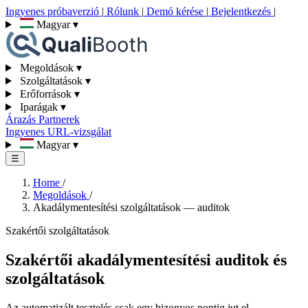
Ingyenes próbaverzió
|
Rólunk
|
Demó kérése
|
Bejelentkezés
|
Magyar
▾
Megoldások
▾
Szolgáltatások
▾
Erőforrások
▾
Iparágak
▾
Árazás
Partnerek
Ingyenes URL-vizsgálat
Magyar
▾
☰
Home
/
Megoldások
/
Akadálymentesítési szolgáltatások — auditok
Szakértői szolgáltatások
Szakértői akadálymentesítési auditok és
szolgáltatások
Az automatizált tesztelés csak egy bizonyos pontig jut el.