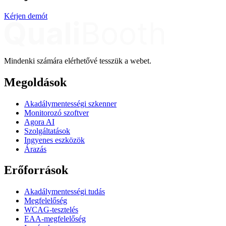
Kérjen demót
Mindenki számára elérhetővé tesszük a webet.
Megoldások
Akadálymentességi szkenner
Monitorozó szoftver
Agora AI
Szolgáltatások
Ingyenes eszközök
Árazás
Erőforrások
Akadálymentességi tudás
Megfelelőség
WCAG-tesztelés
EAA-megfelelőség