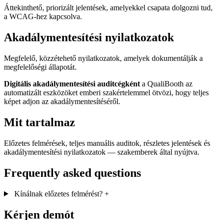
Áttekinthető, priorizált jelentések, amelyekkel csapata dolgozni tud,
a WCAG-hez kapcsolva.
Akadálymentesítési nyilatkozatok
Megfelelő, közzétehető nyilatkozatok, amelyek dokumentálják a
megfelelőségi állapotát.
Digitális akadálymentesítési auditcégként
a QualiBooth az
automatizált eszközöket emberi szakértelemmel ötvözi, hogy teljes
képet adjon az akadálymentesítéséről.
Mit tartalmaz
Előzetes felmérések, teljes manuális auditok, részletes jelentések és
akadálymentesítési nyilatkozatok — szakemberek által nyújtva.
Frequently asked questions
Kínálnak előzetes felmérést?
+
Kérjen demót