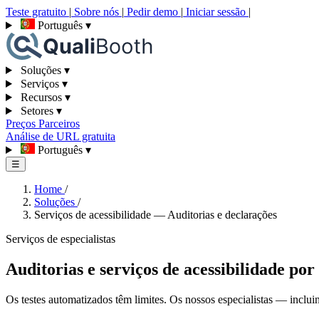
Teste gratuito
|
Sobre nós
|
Pedir demo
|
Iniciar sessão
|
Português
▾
Soluções
▾
Serviços
▾
Recursos
▾
Setores
▾
Preços
Parceiros
Análise de URL gratuita
Português
▾
☰
Home
/
Soluções
/
Serviços de acessibilidade — Auditorias e declarações
Serviços de especialistas
Auditorias e serviços de acessibilidade por 
Os testes automatizados têm limites. Os nossos especialistas — inclui