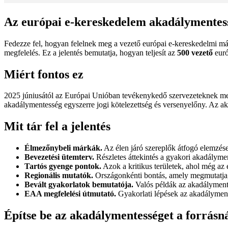
Az európai e-kereskedelem akadálymentes
Fedezze fel, hogyan felelnek meg a vezető európai e-kereskedelmi m
megfelelés. Ez a jelentés bemutatja, hogyan teljesít az
500 vezető
euró
Miért fontos ez
2025 júniusától az Európai Unióban tevékenykedő szervezeteknek meg 
akadálymentesség egyszerre jogi kötelezettség és versenyelőny. Az a
Mit tár fel a jelentés
Élmezőnybeli márkák.
Az élen járó szereplők átfogó elemzés
Bevezetési ütemterv.
Részletes áttekintés a gyakori akadályme
Tartós gyenge pontok.
Azok a kritikus területek, ahol még a
Regionális mutatók.
Országonkénti bontás, amely megmutatja, 
Bevált gyakorlatok bemutatója.
Valós példák az akadályment
EAA megfelelési útmutató.
Gyakorlati lépések az akadályment
Építse be az akadálymentességet a forrásn