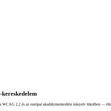
e-kereskedelem
 a WCAG 2.2 és az európai akadálymentesítési irányelv tükrében — élm