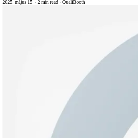
2025. május 15.
·
2 min read
·
QualiBooth