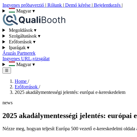
Ingyenes próbaverzió
|
Rólunk
|
Demó kérése
|
Bejelentkezés
|
Magyar
▾
Megoldások
▾
Szolgáltatások
▾
Erőforrások
▾
Iparágak
▾
Árazás
Partnerek
Ingyenes URL-vizsgálat
Magyar
▾
☰
Home
/
Erőforrások
/
2025 akadálymentességi jelentés: európai e-kereskedelem
news
2025 akadálymentességi jelentés: európai 
Nézze meg, hogyan teljesít Európa 500 vezető e-kereskedelmi oldala