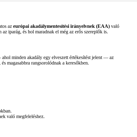
ntos az
európai akadálymentesítési irányelvnek (EAA)
való
 az iparág, és hol maradnak el még az erős szereplők is.
hol minden akadály egy elveszett értékesítést jelent — az
g, és magasabbra rangsorolódnak a keresőkben.
okban.
nek való megfeleléshez.