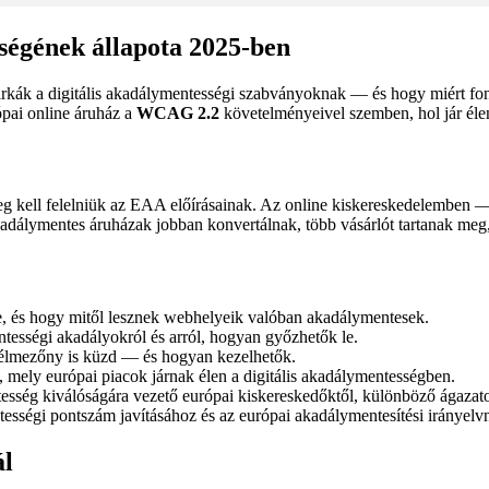
ségének állapota 2025-ben
árkák a digitális akadálymentességi szabványoknak — és hogy miért fo
pai online áruház a
WCAG 2.2
követelményeivel szemben, hol jár élen
kell felelniük az EAA előírásainak. Az online kiskereskedelemben — a
kadálymentes áruházak jobban konvertálnak, több vásárlót tartanak me
e, és hogy mitől lesznek webhelyeik valóban akadálymentesek.
ntességi akadályokról és arról, hogyan győzhetők le.
z élmezőny is küzd — és hogyan kezelhetők.
mely európai piacok járnak élen a digitális akadálymentességben.
esség kiválóságára vezető európai kiskereskedőktől, különböző ágazat
ességi pontszám javításához és az európai akadálymentesítési irányelv
ál