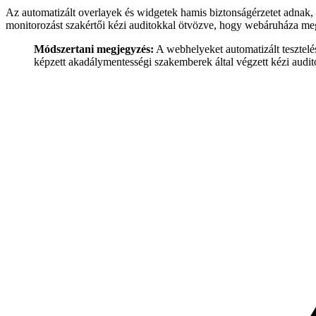
Az automatizált overlayek és widgetek hamis biztonságérzetet adnak,
monitorozást szakértői kézi auditokkal ötvözve, hogy webáruháza meg
Módszertani megjegyzés:
A webhelyeket automatizált tesztelé
képzett akadálymentességi szakemberek által végzett kézi audi