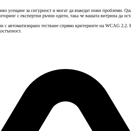
во усещане за сигурност и могат да въведат нови проблеми. Qua
оринг с експертни ръчни одити, така че вашата витрина да оста
и с автоматизирано тестване спрямо критериите на WCAG 2.2. Р
остъпност.