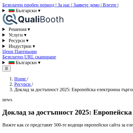
Безплатен пробен период
|
За нас
|
Заявете демо
|
Влезте
|
Български
▾
Решения
▾
Услуги
▾
Ресурси
▾
Индустрии
▾
Цени
Партньори
Безплатно URL сканиране
Български
▾
☰
Home
/
Ресурси
/
Доклад за достъпност 2025: Европейска електронна търго
news
Доклад за достъпност 2025: Европейска
Вижте как се представят 500-те водещи европейски сайта за е