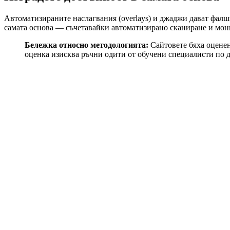
Автоматизираните наслагвания (overlays) и джаджи дават фалши
самата основа — съчетавайки автоматизирано сканиране и монит
Бележка относно методологията:
Сайтовете бяха оценен
оценка изисква ръчни одити от обучени специалисти по д