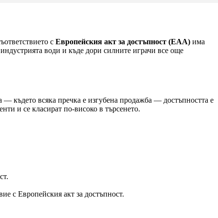
съответствието с
Европейския акт за достъпност (EAA)
има
е индустрията води и къде дори силните играчи все още
а — където всяка пречка е изгубена продажба — достъпността е
ти и се класират по-високо в търсенето.
ст.
вие с Европейския акт за достъпност.