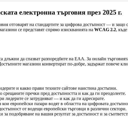
ката електронна търговия през 2025 г.
вия отговарят на стандартите за цифрова достъпност — и защо 
агазини се представят спрямо изискванията на
WCAG 2.2
, къд
са длъжни да спазват разпоредбите на EAA. За онлайн търговият
стъпните магазини конвертират по-добре, задържат повече клиен
идерите и какво прави техните сайтове наистина достъпни.
о срещаните пречки пред достъпността и как да ги преодолеете.
и лидерите се затрудняват — и как да ги адресирате.
 кои европейски пазари водят в областта на цифровата достъпно
достъпност от водещи европейски търговци в различни сектори.
 за подобряване на вашия резултат за достъпност и за съответст