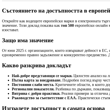
Състоянието на достъпността в европейс
Открийте как водещите европейски марки в електронната търго
значение. Този доклад показва как
топ 500
европейски онлайн м
изостават.
Защо има значение
От юни 2025 г. организациите, които извършват дейност в ЕС, 
едновременно правно задължение и конкурентно предимство. До
Какво разкрива докладът
Най-добре представящи се марки.
Цялостен анализ на л
Пътна карта за внедряване.
Подробен поглед върху чест
Постоянни слаби места.
Критичните области, в които дор
Регионални показатели.
Разбивка по държави, показваща
Витрина с добри практики.
Реални примери за отлична 
Ръководство за съответствие с EAA.
Практически стъпки
Изградете достъпност в самата основа