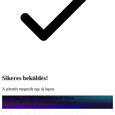
Sikeres beküldés!
A jelentés megnyílt egy új lapon.
Nézze meg, hol tart a vendéglátóipari oldala
Demó kérése
Ingyenes akadálymentességi ellenőrzés