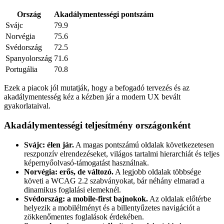
Ország
Akadálymentességi pontszám
Svájc
79.9
Norvégia
75.6
Svédország
72.5
Spanyolország
71.6
Portugália
70.8
Ezek a piacok jól mutatják, hogy a befogadó tervezés és az
akadálymentesség kéz a kézben jár a modern UX bevált
gyakorlataival.
Akadálymentességi teljesítmény országonként
Svájc: élen jár.
A magas pontszámú oldalak következetesen
reszponzív elrendezéseket, világos tartalmi hierarchiát és teljes
képernyőolvasó-támogatást használnak.
Norvégia: erős, de változó.
A legjobb oldalak többsége
követi a WCAG 2.2 szabványokat, bár néhány elmarad a
dinamikus foglalási elemeknél.
Svédország: a mobile-first bajnokok.
Az oldalak előtérbe
helyezik a mobilélményt és a billentyűzetes navigációt a
zökkenőmentes foglalások érdekében.