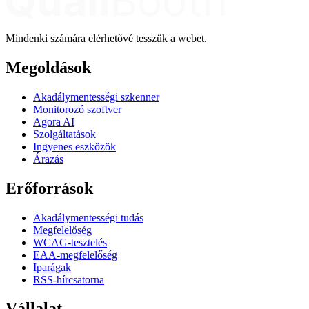
Mindenki számára elérhetővé tesszük a webet.
Megoldások
Akadálymentességi szkenner
Monitorozó szoftver
Agora AI
Szolgáltatások
Ingyenes eszközök
Árazás
Erőforrások
Akadálymentességi tudás
Megfelelőség
WCAG-tesztelés
EAA-megfelelőség
Iparágak
RSS-hírcsatorna
Vállalat