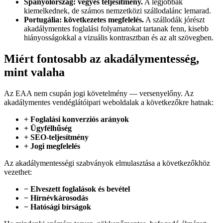
Spanyolország: vegyes teljesítmény.
A legjobbak
kiemelkednek, de számos nemzetközi szállodalánc lemarad.
Portugália: következetes megfelelés.
A szállodák jórészt
akadálymentes foglalási folyamatokat tartanak fenn, kisebb
hiányosságokkal a vizuális kontrasztban és az alt szövegben.
Miért fontosabb az akadálymentesség,
mint valaha
Az EAA nem csupán jogi követelmény — versenyelőny. Az
akadálymentes vendéglátóipari weboldalak a következőkre hatnak:
+ Foglalási konverziós arányok
+ Ügyfélhűség
+ SEO-teljesítmény
+ Jogi megfelelés
Az akadálymentességi szabványok elmulasztása a következőkhöz
vezethet:
− Elveszett foglalások és bevétel
− Hírnévkárosodás
− Hatósági bírságok