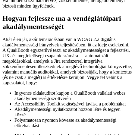
Ha mindenki számára tervez, zökkenőmentes, befogadó élményt
biztosít minden ügyfelének.
Hogyan fejlessze ma a vendéglátóipari
akadálymentességét
Akár élen jár, akár lemaradásban van a WCAG 2.2 digitális
akadálymentességi irányelvek teljesítésében, itt az ideje cselekedni.
A QualiBooth egyszerűvé teszi az akadálymentességet a fejlesztési,
UX- és megfelelőségi csapatok számára — automatizált
megoldásokkal, amelyek a Jira rendszerrel integrálva
zökkenőmentesen illeszkednek a meglévő technológiai környezetbe,
valamint manuális auditokkal, amelyek biztosítják, hogy a kontextus
(és ne csak a meglét) is értékelésre kerüljön. Vegye fel velünk a
kapcsolatot, hogy:
Ingyenes oldalauditot kapjon a QualiBooth vállalati webes
akadálymentességi szoftverén
Az Accessibility Toolkit segítségével javítsa a problémákat
Akadálymentességi nyilatkozatot hozzon létre és tegyen
közzé
Folyamatosan nyomon kövesse az akadálymentességi
előrehaladást