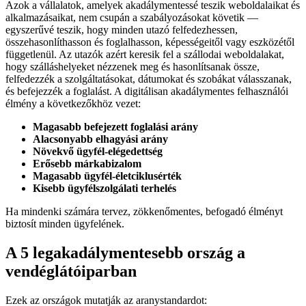
Azok a vállalatok, amelyek akadálymentessé teszik weboldalaikat és
alkalmazásaikat, nem csupán a szabályozásokat követik —
egyszerűvé teszik, hogy minden utazó felfedezhessen,
összehasonlíthasson és foglalhasson, képességeitől vagy eszközétől
függetlenül. Az utazók azért keresik fel a szállodai weboldalakat,
hogy szálláshelyeket nézzenek meg és hasonlítsanak össze,
felfedezzék a szolgáltatásokat, dátumokat és szobákat válasszanak,
és befejezzék a foglalást. A digitálisan akadálymentes felhasználói
élmény a következőkhöz vezet:
Magasabb befejezett foglalási arány
Alacsonyabb elhagyási arány
Növekvő ügyfél-elégedettség
Erősebb márkabizalom
Magasabb ügyfél-életciklusérték
Kisebb ügyfélszolgálati terhelés
Ha mindenki számára tervez, zökkenőmentes, befogadó élményt
biztosít minden ügyfelének.
A 5 legakadálymentesebb ország a
vendéglátóiparban
Ezek az országok mutatják az aranystandardot: