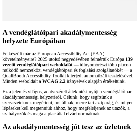
A vendéglátóipari akadálymentesség
helyzete Európában
Felkészült már az European Accessibility Act (EAA)
követelményeire? 2025 utolsó negyedévében felmértük Európa
139
vezető vendéglátóipari weboldalát
— túlnyomórészt több piacon
működő nemzetközi vendéglátóipari és foglalási szolgáltatókét — a
QualiBooth Accessibility Toolkit kiterjedt automatizált tesztelésével.
Minden weboldalt a
WCAG 2.2
irányelvek alapján értékeltünk.
Ez a jelentés világos, adatvezérelt áttekintést nyújt a vendéglátóipar
akadálymentességi helyzetéről. Célunk, hogy segítsünk a
szervezeteknek megérteni, hol állnak, merre tart az iparág, és milyen
lépéseket kell megtenniük ahhoz, hogy megfeleljenek az utazók, a
szabályozók és maga a piac által elvárt normáknak.
Az akadálymentesség jót tesz az üzletnek