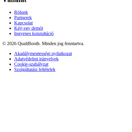
Rólunk
Partnerek
Kapcsolat
Kérj egy demót
Ingyenes konzultáció
© 2026 QualiBooth. Minden jog fenntartva.
Akadálymentességi nyilatkozat
Adatvédelmi irányelvek
Cookie-szabályzat
Szolgáltatási feltételek