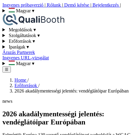
Ingyenes próbaverzió
|
Rólunk
|
Demó kérése
|
Bejelentkezés
|
Magyar
▾
Megoldások
▾
Szolgáltatások
▾
Erőforrások
▾
Iparágak
▾
Árazás
Partnerek
Ingyenes URL-vizsgálat
Magyar
▾
☰
Home
/
Erőforrások
/
2026 akadálymentességi jelentés: vendéglátóipar Európában
news
2026 akadálymentességi jelentés:
vendéglátóipar Európában
Felmértük Európa 139 vezető vendéglátóipari weboldalát a WCAG