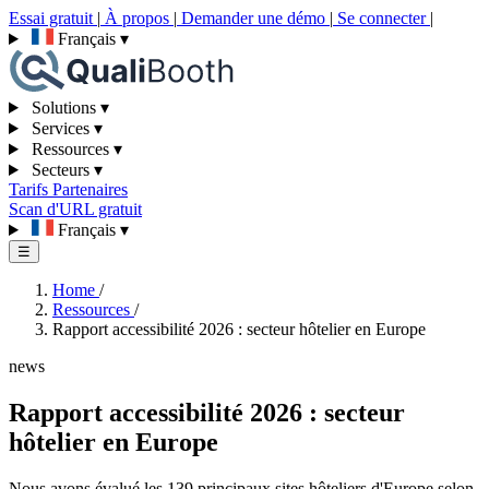
Essai gratuit
|
À propos
|
Demander une démo
|
Se connecter
|
Français
▾
Solutions
▾
Services
▾
Ressources
▾
Secteurs
▾
Tarifs
Partenaires
Scan d'URL gratuit
Français
▾
☰
Home
/
Ressources
/
Rapport accessibilité 2026 : secteur hôtelier en Europe
news
Rapport accessibilité 2026 : secteur
hôtelier en Europe
Nous avons évalué les 139 principaux sites hôteliers d'Europe selon