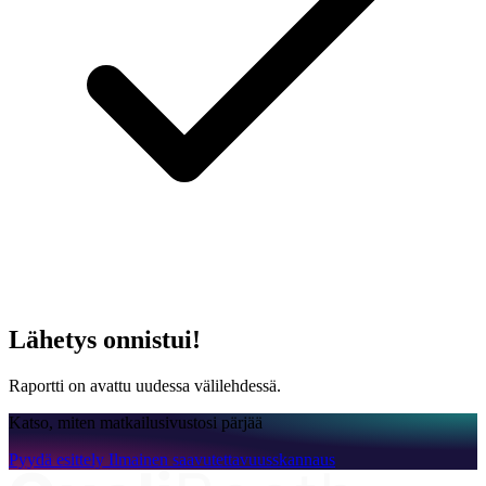
Lähetys onnistui!
Raportti on avattu uudessa välilehdessä.
Katso, miten matkailusivustosi pärjää
Pyydä esittely
Ilmainen saavutettavuusskannaus