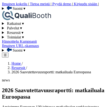
Ilmainen kokeilu
|
Tietoa meistä
|
Pyydä demo
|
Kirjaudu sisään
|
Suomi
▾
Ratkaisut
▾
Palvelut
▾
Resurssit
▾
Toimialat
▾
Hinnoittelu
Kumppanit
Ilmainen URL-skannaus
Suomi
▾
☰
Home
/
Resurssit
/
2026 Saavutettavuusraportti: matkailuala Euroopassa
news
2026 Saavutettavuusraportti: matkailuala
Euroopassa
Arvioimme Euroopan 139 johtavaa matkailualan verkkosivustoa