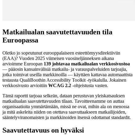
Matkailualan saavutettavuuden tila
Euroopassa
Oletko jo sopeutunut eurooppalaiseen esteettömyysdirektiiviin
(EAA)? Vuoden 2025 viimeisen vuosineljänneksen aikana
arvioimme Euroopan
139 johtavaa matkailualan verkkosivustoa
— pääosin kansainvälisiä matkailu- ja varauspalveluiden tarjoajia,
jotka toimivat useilla markkinoilla — käyttäen kattavaa automaattista
testausta QualiBoothin Accessibility Toolkit -työkalulla. Jokainen
verkkosivusto arvioitiin
WCAG 2.2
-ohjeistusta vasten.
Tämä raportti tarjoaa selkeän, dataan perustuvan yleiskatsauksen
matkailualan saavutettavuuden tilaan. Tavoitteenamme on auttaa
organisaatioita ymmärtämään, missä ne ovat, mihin ala on menossa
ja mitä askeleita niiden on otettava saavuttaakseen matkailijoiden,
sääntelyviranomaisten ja markkinoiden itsensä odottamat standardit.
Saavutettavuus on hyväksi