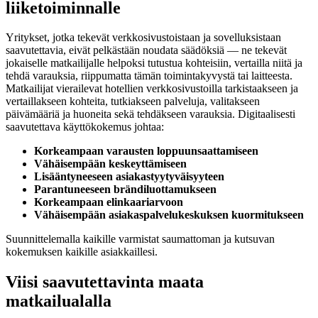
liiketoiminnalle
Yritykset, jotka tekevät verkkosivustoistaan ja sovelluksistaan
saavutettavia, eivät pelkästään noudata säädöksiä — ne tekevät
jokaiselle matkailijalle helpoksi tutustua kohteisiin, vertailla niitä ja
tehdä varauksia, riippumatta tämän toimintakyvystä tai laitteesta.
Matkailijat vierailevat hotellien verkkosivustoilla tarkistaakseen ja
vertaillakseen kohteita, tutkiakseen palveluja, valitakseen
päivämääriä ja huoneita sekä tehdäkseen varauksia. Digitaalisesti
saavutettava käyttökokemus johtaa:
Korkeampaan varausten loppuunsaattamiseen
Vähäisempään keskeyttämiseen
Lisääntyneeseen asiakastyytyväisyyteen
Parantuneeseen brändiluottamukseen
Korkeampaan elinkaariarvoon
Vähäisempään asiakaspalvelukeskuksen kuormitukseen
Suunnittelemalla kaikille varmistat saumattoman ja kutsuvan
kokemuksen kaikille asiakkaillesi.
Viisi saavutettavinta maata
matkailualalla