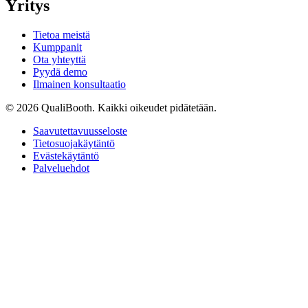
Yritys
Tietoa meistä
Kumppanit
Ota yhteyttä
Pyydä demo
Ilmainen konsultaatio
© 2026 QualiBooth. Kaikki oikeudet pidätetään.
Saavutettavuusseloste
Tietosuojakäytäntö
Evästekäytäntö
Palveluehdot