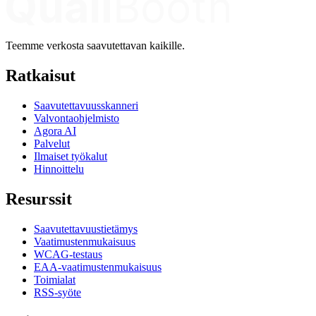
Teemme verkosta saavutettavan kaikille.
Ratkaisut
Saavutettavuusskanneri
Valvontaohjelmisto
Agora AI
Palvelut
Ilmaiset työkalut
Hinnoittelu
Resurssit
Saavutettavuustietämys
Vaatimustenmukaisuus
WCAG-testaus
EAA-vaatimustenmukaisuus
Toimialat
RSS-syöte