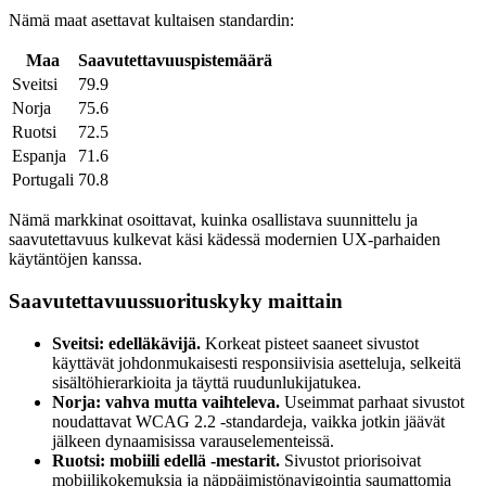
Nämä maat asettavat kultaisen standardin:
Maa
Saavutettavuuspistemäärä
Sveitsi
79.9
Norja
75.6
Ruotsi
72.5
Espanja
71.6
Portugali
70.8
Nämä markkinat osoittavat, kuinka osallistava suunnittelu ja
saavutettavuus kulkevat käsi kädessä modernien UX-parhaiden
käytäntöjen kanssa.
Saavutettavuussuorituskyky maittain
Sveitsi: edelläkävijä.
Korkeat pisteet saaneet sivustot
käyttävät johdonmukaisesti responsiivisia asetteluja, selkeitä
sisältöhierarkioita ja täyttä ruudunlukijatukea.
Norja: vahva mutta vaihteleva.
Useimmat parhaat sivustot
noudattavat WCAG 2.2 -standardeja, vaikka jotkin jäävät
jälkeen dynaamisissa varauselementeissä.
Ruotsi: mobiili edellä -mestarit.
Sivustot priorisoivat
mobiilikokemuksia ja näppäimistönavigointia saumattomia