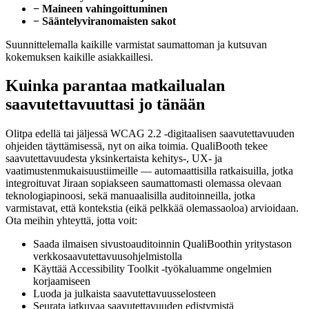
− Maineen vahingoittuminen
− Sääntelyviranomaisten sakot
Suunnittelemalla kaikille varmistat saumattoman ja kutsuvan
kokemuksen kaikille asiakkaillesi.
Kuinka parantaa matkailualan
saavutettavuuttasi jo tänään
Olitpa edellä tai jäljessä WCAG 2.2 -digitaalisen saavutettavuuden
ohjeiden täyttämisessä, nyt on aika toimia. QualiBooth tekee
saavutettavuudesta yksinkertaista kehitys-, UX- ja
vaatimustenmukaisuustiimeille — automaattisilla ratkaisuilla, jotka
integroituvat Jiraan sopiakseen saumattomasti olemassa olevaan
teknologiapinoosi, sekä manuaalisilla auditoinneilla, jotka
varmistavat, että kontekstia (eikä pelkkää olemassaoloa) arvioidaan.
Ota meihin yhteyttä, jotta voit:
Saada ilmaisen sivustoauditoinnin QualiBoothin yritystason
verkkosaavutettavuusohjelmistolla
Käyttää Accessibility Toolkit -työkaluamme ongelmien
korjaamiseen
Luoda ja julkaista saavutettavuusselosteen
Seurata jatkuvaa saavutettavuuden edistymistä