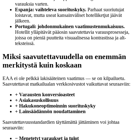
varauksia varten.
Espanja: vaihteleva suorituskyky.
Parhaat suoriutujat
loistavat, mutta useat kansainväliset hotelliketjut jäävät
jälkeen.
Portugali: johdonmukainen vaatimustenmukaisuus.
Hotellit ylläpitävät pääosin saavutettavia varausprosesseja,
joissa on pieniä puutteita visuaalisessa kontrastissa ja alt-
teksteissä.
Miksi saavutettavuudella on enemmän
merkitystä kuin koskaan
EAA ei ole pelkkä lakisääteinen vaatimus — se on kilpailuetu.
Saavutettavat matkailualan verkkosivustot vaikuttavat seuraaviin:
+ Varausten konversioasteet
+ Asiakasuskollisuus
+ Hakukoneoptimoinnin suorituskyky
+ Lainsäädännön noudattaminen
Saavutettavuusstandardien täyttämättä jättäminen voi johtaa
seuraaviin:
− Menetetyt varaukset ja tulot