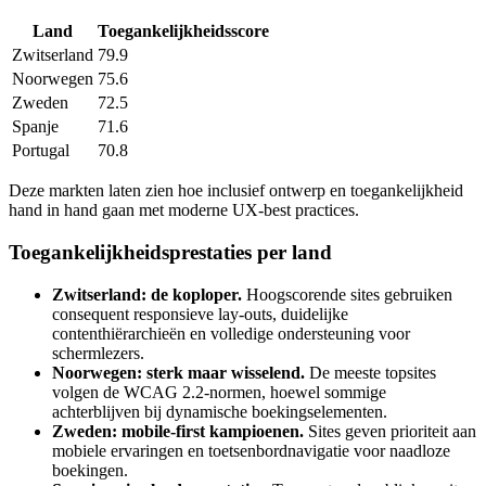
Land
Toegankelijkheidsscore
Zwitserland
79.9
Noorwegen
75.6
Zweden
72.5
Spanje
71.6
Portugal
70.8
Deze markten laten zien hoe inclusief ontwerp en toegankelijkheid
hand in hand gaan met moderne UX-best practices.
Toegankelijkheidsprestaties per land
Zwitserland: de koploper.
Hoogscorende sites gebruiken
consequent responsieve lay-outs, duidelijke
contenthiërarchieën en volledige ondersteuning voor
schermlezers.
Noorwegen: sterk maar wisselend.
De meeste topsites
volgen de WCAG 2.2-normen, hoewel sommige
achterblijven bij dynamische boekingselementen.
Zweden: mobile-first kampioenen.
Sites geven prioriteit aan
mobiele ervaringen en toetsenbordnavigatie voor naadloze
boekingen.