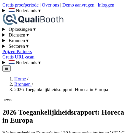
Gratis proefperiode
|
Over ons
|
Demo aanvragen
|
Inloggen
|
Nederlands
▾
Oplossingen
▾
Diensten
▾
Bronnen
▾
Sectoren
▾
Prijzen
Partners
Gratis URL-scan
Nederlands
▾
☰
Home
/
Bronnen
/
2026 Toegankelijkheidsrapport: Horeca in Europa
news
2026 Toegankelijkheidsrapport: Horeca
in Europa
We beoordeelden Europa's top 139 horecawebsites tegen WCAG