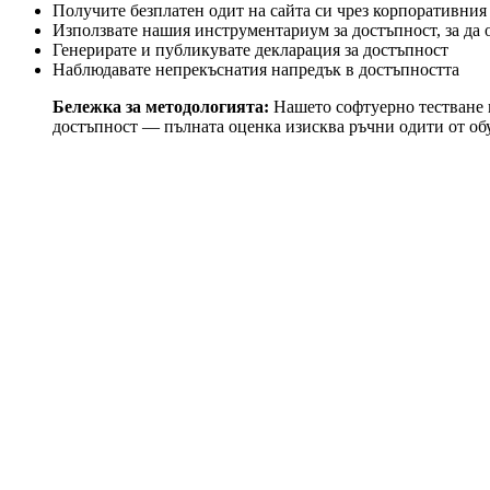
Получите безплатен одит на сайта си чрез корпоративния 
Използвате нашия инструментариум за достъпност, за да
Генерирате и публикувате декларация за достъпност
Наблюдавате непрекъснатия напредък в достъпността
Бележка за методологията:
Нашето софтуерно тестване к
достъпност — пълната оценка изисква ръчни одити от об