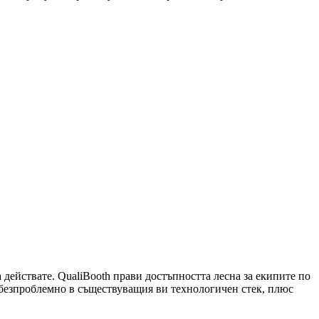
 действате. QualiBooth прави достъпността лесна за екипите по
т безпроблемно в съществуващия ви технологичен стек, плюс