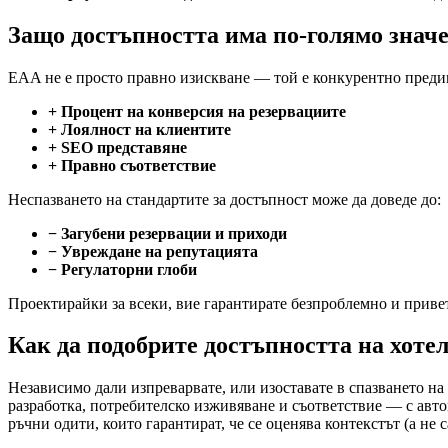
Защо достъпността има по-голямо значе
EAA не е просто правно изискване — той е конкурентно предим
+ Процент на конверсия на резервациите
+ Лоялност на клиентите
+ SEO представяне
+ Правно съответствие
Неспазването на стандартите за достъпност може да доведе до:
− Загубени резервации и приходи
− Увреждане на репутацията
− Регулаторни глоби
Проектирайки за всеки, вие гарантирате безпроблемно и приве
Как да подобрите достъпността на хоте
Независимо дали изпреварвате, или изоставате в спазването на
разработка, потребителско изживяване и съответствие — с авто
ръчни одити, които гарантират, че се оценява контекстът (а не с