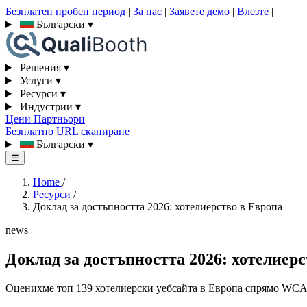
Безплатен пробен период
|
За нас
|
Заявете демо
|
Влезте
|
Български
▾
Решения
▾
Услуги
▾
Ресурси
▾
Индустрии
▾
Цени
Партньори
Безплатно URL сканиране
Български
▾
☰
Home
/
Ресурси
/
Доклад за достъпността 2026: хотелиерство в Европа
news
Доклад за достъпността 2026: хотелиер
Оценихме топ 139 хотелиерски уебсайта в Европа спрямо WCAG 