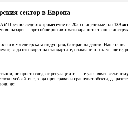
рския сектор в Европа
AA)? През последното тримесечие на 2025 г. оценихме топ
139 хо
ство пазари — чрез обширно автоматизирано тестване с инструм
остта в хотелиерската индустрия, базиран на данни. Нашата цел 
мат, за да отговорят на стандартите, очаквани от пътуващите, р
ъпни, не просто следват регулациите — те улесняват всеки пъту
ски уебсайтове, за да проверяват и сравняват обекти, да разгле
води до: