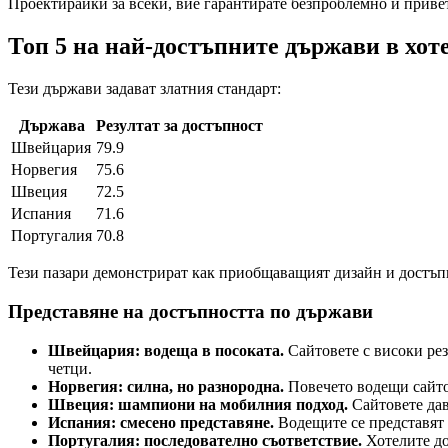
Проектирайки за всеки, вие гарантирате безпроблемно и приве
Топ 5 на най-достъпните държави в хот
Тези държави задават златния стандарт:
Държава
Резултат за достъпност
Швейцария
79.9
Норвегия
75.6
Швеция
72.5
Испания
71.6
Португалия
70.8
Тези пазари демонстрират как приобщаващият дизайн и достъпн
Представяне на достъпността по държави
Швейцария: водеща в посоката.
Сайтовете с високи ре
четци.
Норвегия: силна, но разнородна.
Повечето водещи сайтов
Швеция: шампиони на мобилния подход.
Сайтовете дав
Испания: смесено представяне.
Водещите се представят 
Португалия: последователно съответствие.
Хотелите до