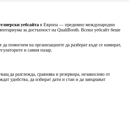
телиерски уебсайта
в Европа — предимно международни
ентариума за достъпност на QualiBooth. Всеки уебсайт беше
е да помогнем на организациите да разберат къде се намират,
егулаторите и самия пазар.
ващ да разглежда, сравнява и резервира, независимо от
ждат удобства, да избират дати и стаи и да завършват