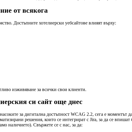
ние от всякога
ство. Достъпните хотелиерски уебсайтове влияят върху:
тливо изживяване за всички свои клиенти.
лиерския си сайт още днес
 насоките за дигитална достъпност WCAG 2.2, сега е моментът да
матизирани решения, които се интегрират с Jira, за да се впиша
амо наличието). Свържете се с нас, за да: