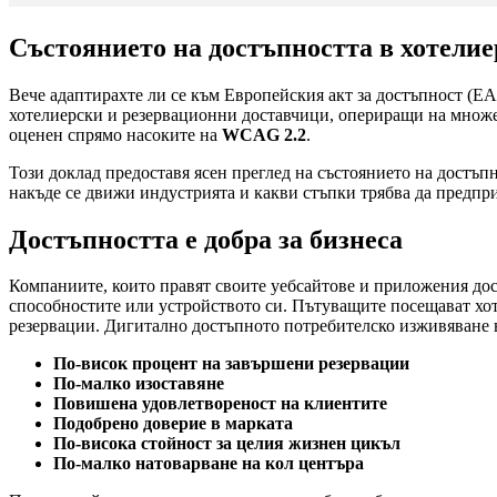
Състоянието на достъпността в хотелие
Вече адаптирахте ли се към Европейския акт за достъпност (E
хотелиерски и резервационни доставчици, опериращи на множе
оценен спрямо насоките на
WCAG 2.2
.
Този доклад предоставя ясен преглед на състоянието на достъпн
накъде се движи индустрията и какви стъпки трябва да предприе
Достъпността е добра за бизнеса
Компаниите, които правят своите уебсайтове и приложения дост
способностите или устройството си. Пътуващите посещават хотел
резервации. Дигитално достъпното потребителско изживяване 
По-висок процент на завършени резервации
По-малко изоставяне
Повишена удовлетвореност на клиентите
Подобрено доверие в марката
По-висока стойност за целия жизнен цикъл
По-малко натоварване на кол центъра