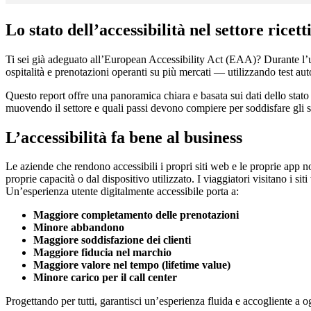
Lo stato dell’accessibilità nel settore ricet
Ti sei già adeguato all’European Accessibility Act (EAA)? Durante l’
ospitalità e prenotazioni operanti su più mercati — utilizzando test au
Questo report offre una panoramica chiara e basata sui dati dello stato d
muovendo il settore e quali passi devono compiere per soddisfare gli st
L’accessibilità fa bene al business
Le aziende che rendono accessibili i propri siti web e le proprie app n
proprie capacità o dal dispositivo utilizzato. I viaggiatori visitano i si
Un’esperienza utente digitalmente accessibile porta a:
Maggiore completamento delle prenotazioni
Minore abbandono
Maggiore soddisfazione dei clienti
Maggiore fiducia nel marchio
Maggiore valore nel tempo (lifetime value)
Minore carico per il call center
Progettando per tutti, garantisci un’esperienza fluida e accogliente a og