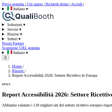
Prova gratuita
|
Chi siamo
|
Richiedi demo
|
Accedi
|
Italiano
▾
Soluzioni
▾
Servizi
▾
Risorse
▾
Settori
▾
Prezzi
Partner
Scansione URL gratuita
Italiano
▾
☰
Home
/
Risorse
/
Report Accessibilità 2026: Settore Ricettivo in Europa
news
Report Accessibilità 2026: Settore Ricetti
Abbiamo valutato i 139 migliori siti del settore ricettivo europeo risp