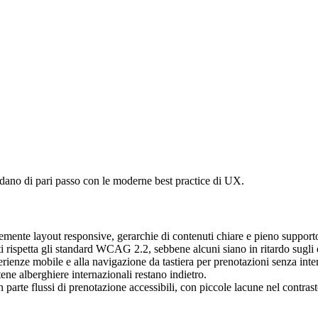
adano di pari passo con le moderne best practice di UX.
temente layout responsive, gerarchie di contenuti chiare e pieno supporto
ti rispetta gli standard WCAG 2.2, sebbene alcuni siano in ritardo sugli
perienze mobile e alla navigazione da tastiera per prenotazioni senza inte
ene alberghiere internazionali restano indietro.
arte flussi di prenotazione accessibili, con piccole lacune nel contrasto