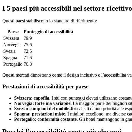
I 5 paesi più accessibili nel settore ricettivo
Questi paesi stabiliscono lo standard di riferimento:
Paese
Punteggio di accessibilità
Svizzera
79.9
Norvegia
75.6
Svezia
72.5
Spagna
71.6
Portogallo
70.8
Questi mercati dimostrano come il design inclusivo e l’accessibilità v
Prestazioni di accessibilità per paese
Svizzera: capofila.
I siti con punteggi elevati utilizzano costan
Norvegia: forte ma variabile.
La maggior parte dei migliori si
Svezia: campioni del mobile-first.
I siti danno priorità alle es
Spagna: prestazioni miste.
I migliori eccellono, ma diverse cat
Portogallo: conformità costante.
Gli hotel mantengono in gran p
Perché l’accessibilità conta più che mai