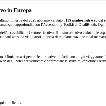
tivo in Europa
ultimo trimestre del 2025 abbiamo valutato i
139 migliori siti web del s
tomatizzati approfonditi con l’Accessibility Toolkit di QualiBooth. Ogni s
ell’accessibilità nel settore ricettivo. Il nostro obiettivo è aiutare le or
andard attesi da viaggiatori, autorità di regolamentazione e dal mercato
on si limitano a rispettare le normative — facilitano a ogni viaggiatore 
ti web degli hotel per verificare e confrontare le strutture, esplorare i se
ni tuo cliente.