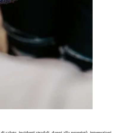
salute, incidenti stradali, danni alla proprietà, interruzioni