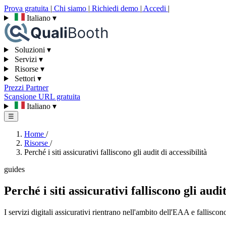
Prova gratuita
|
Chi siamo
|
Richiedi demo
|
Accedi
|
Italiano
▾
Soluzioni
▾
Servizi
▾
Risorse
▾
Settori
▾
Prezzi
Partner
Scansione URL gratuita
Italiano
▾
☰
Home
/
Risorse
/
Perché i siti assicurativi falliscono gli audit di accessibilità
guides
Perché i siti assicurativi falliscono gli audit
I servizi digitali assicurativi rientrano nell'ambito dell'EAA e fallisc