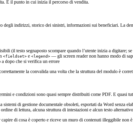
a. È il punto in cui inizia il percorso di vendita.
 degli indirizzi, storico dei sinistri, informazioni sui beneficiari. La de
ibili (il testo segnaposto scompare quando l’utente inizia a digitare; se e
on
e
— gli screen reader non hanno modo di sape
<fieldset>
<legend>
 a dopo che si verifica un errore
orrettamente la convalida una volta che la struttura del modulo è corret
 termini e condizioni sono quasi sempre distribuiti come PDF. E quasi tut
a sistemi di gestione documentale obsoleti, esportati da Word senza elab
ne di lettura, alcuna struttura di intestazioni e alcun testo alternativ
apire di cosa è coperto e riceve un muro di contenuti illeggibile non è 