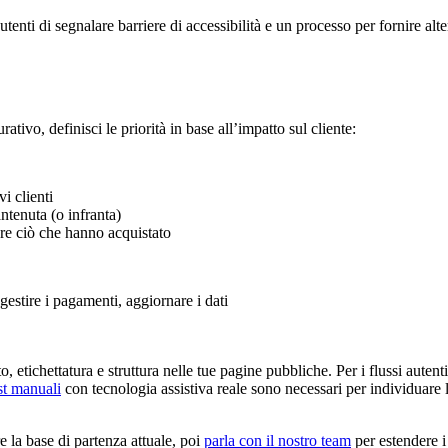
ti di segnalare barriere di accessibilità e un processo per fornire alter
ativo, definisci le priorità in base all’impatto sul cliente:
i clienti
ntenuta (o infranta)
re ciò che hanno acquistato
 gestire i pagamenti, aggiornare i dati
 etichettatura e struttura nelle tue pagine pubbliche. Per i flussi autent
st manuali
con tecnologia assistiva reale sono necessari per individuare 
la base di partenza attuale, poi
parla con il nostro team
per estendere i 