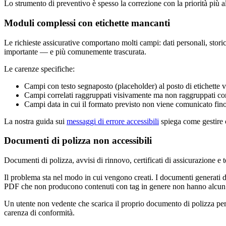
Lo strumento di preventivo è spesso la correzione con la priorità più alt
Moduli complessi con etichette mancanti
Le richieste assicurative comportano molti campi: dati personali, storico
importante — e più comunemente trascurata.
Le carenze specifiche:
Campi con testo segnaposto (placeholder) al posto di etichette vis
Campi correlati raggruppati visivamente ma non raggruppati c
Campi data in cui il formato previsto non viene comunicato fino
La nostra guida sui
messaggi di errore accessibili
spiega come gestire c
Documenti di polizza non accessibili
Documenti di polizza, avvisi di rinnovo, certificati di assicurazione e
Il problema sta nel modo in cui vengono creati. I documenti generati d
PDF che non producono contenuti con tag in genere non hanno alcun ordi
Un utente non vedente che scarica il proprio documento di polizza per c
carenza di conformità.