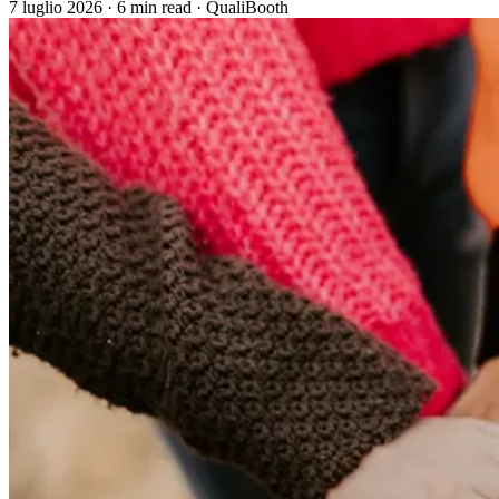
7 luglio 2026
·
6 min read
·
QualiBooth