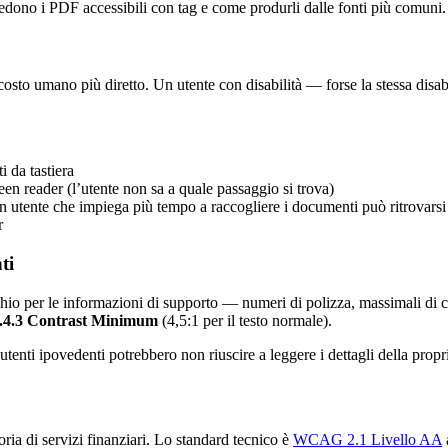
edono i PDF accessibili con tag e come produrli dalle fonti più comuni.
il costo umano più diretto. Un utente con disabilità — forse la stessa disa
 da tastiera
n reader (l’utente non sa a quale passaggio si trova)
n utente che impiega più tempo a raccogliere i documenti può ritrovarsi
r
ti
rchio per le informazioni di supporto — numeri di polizza, massimali di c
.4.3 Contrast Minimum
(4,5:1 per il testo normale).
enti ipovedenti potrebbero non riuscire a leggere i dettagli della propri
ia di servizi finanziari. Lo standard tecnico è
WCAG 2.1 Livello AA