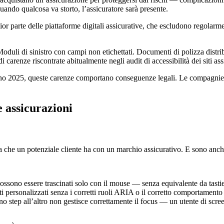
quando qualcosa va storto, l’assicuratore sarà presente.
 parte delle piattaforme digitali assicurative, che escludono regolarment
Moduli di sinistro con campi non etichettati. Documenti di polizza distr
 carenze riscontrate abitualmente negli audit di accessibilità dei siti ass
ugno 2025, queste carenze comportano conseguenze legali. Le compagnie 
e assicurazioni
iva che un potenziale cliente ha con un marchio assicurativo. E sono anc
possono essere trascinati solo con il mouse — senza equivalente da tasti
 personalizzati senza i corretti ruoli ARIA o il corretto comportamento 
uno step all’altro non gestisce correttamente il focus — un utente di sc