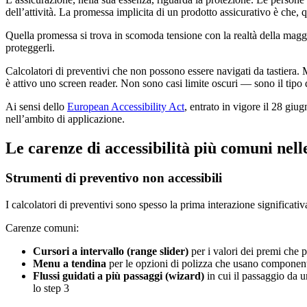
dell’attività. La promessa implicita di un prodotto assicurativo è che, 
Quella promessa si trova in scomoda tensione con la realtà della maggior
proteggerli.
Calcolatori di preventivi che non possono essere navigati da tastiera. 
è attivo uno screen reader. Non sono casi limite oscuri — sono il tipo di
Ai sensi dello
European Accessibility Act
, entrato in vigore il 28 gi
nell’ambito di applicazione.
Le carenze di accessibilità più comuni nell
Strumenti di preventivo non accessibili
I calcolatori di preventivi sono spesso la prima interazione significat
Carenze comuni:
Cursori a intervallo (range slider)
per i valori dei premi che 
Menu a tendina
per le opzioni di polizza che usano componenti
Flussi guidati a più passaggi (wizard)
in cui il passaggio da 
lo step 3