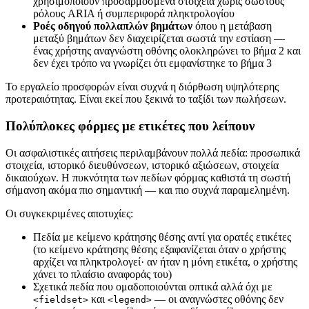
χρησιμοποιούν προσαρμοσμένα στοιχεία χωρίς σωστούς
ρόλους ARIA ή συμπεριφορά πληκτρολογίου
Ροές οδηγού πολλαπλών βημάτων
όπου η μετάβαση
μεταξύ βημάτων δεν διαχειρίζεται σωστά την εστίαση —
ένας χρήστης αναγνώστη οθόνης ολοκληρώνει το βήμα 2 και
δεν έχει τρόπο να γνωρίζει ότι εμφανίστηκε το βήμα 3
Το εργαλείο προσφορών είναι συχνά η διόρθωση υψηλότερης
προτεραιότητας. Είναι εκεί που ξεκινά το ταξίδι των πωλήσεων.
Πολύπλοκες φόρμες με ετικέτες που λείπουν
Οι ασφαλιστικές αιτήσεις περιλαμβάνουν πολλά πεδία: προσωπικά
στοιχεία, ιστορικό διευθύνσεων, ιστορικό αξιώσεων, στοιχεία
δικαιούχων. Η πυκνότητα των πεδίων φόρμας καθιστά τη σωστή
σήμανση ακόμα πιο σημαντική — και πιο συχνά παραμελημένη.
Οι συγκεκριμένες αποτυχίες:
Πεδία με κείμενο κράτησης θέσης αντί για ορατές ετικέτες
(το κείμενο κράτησης θέσης εξαφανίζεται όταν ο χρήστης
αρχίζει να πληκτρολογεί· αν ήταν η μόνη ετικέτα, ο χρήστης
χάνει το πλαίσιο αναφοράς του)
Σχετικά πεδία που ομαδοποιούνται οπτικά αλλά όχι με
και
— οι αναγνώστες οθόνης δεν
<fieldset>
<legend>