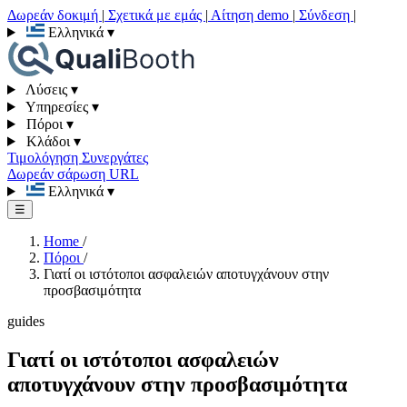
Δωρεάν δοκιμή
|
Σχετικά με εμάς
|
Αίτηση demo
|
Σύνδεση
|
Ελληνικά
▾
Λύσεις
▾
Υπηρεσίες
▾
Πόροι
▾
Κλάδοι
▾
Τιμολόγηση
Συνεργάτες
Δωρεάν σάρωση URL
Ελληνικά
▾
☰
Home
/
Πόροι
/
Γιατί οι ιστότοποι ασφαλειών αποτυγχάνουν στην
προσβασιμότητα
guides
Γιατί οι ιστότοποι ασφαλειών
αποτυγχάνουν στην προσβασιμότητα