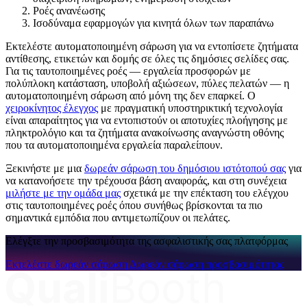
Ροές ανανέωσης
Ισοδύναμα εφαρμογών για κινητά όλων των παραπάνω
Εκτελέστε αυτοματοποιημένη σάρωση για να εντοπίσετε ζητήματα
αντίθεσης, ετικετών και δομής σε όλες τις δημόσιες σελίδες σας.
Για τις ταυτοποιημένες ροές — εργαλεία προσφορών με
πολύπλοκη κατάσταση, υποβολή αξιώσεων, πύλες πελατών — η
αυτοματοποιημένη σάρωση από μόνη της δεν επαρκεί. Ο
χειροκίνητος έλεγχος
με πραγματική υποστηρικτική τεχνολογία
είναι απαραίτητος για να εντοπιστούν οι αποτυχίες πλοήγησης με
πληκτρολόγιο και τα ζητήματα ανακοίνωσης αναγνώστη οθόνης
που τα αυτοματοποιημένα εργαλεία παραλείπουν.
Ξεκινήστε με μια
δωρεάν σάρωση του δημόσιου ιστότοπού σας
για
να κατανοήσετε την τρέχουσα βάση αναφοράς, και στη συνέχεια
μιλήστε με την ομάδα μας
σχετικά με την επέκταση του ελέγχου
στις ταυτοποιημένες ροές όπου συνήθως βρίσκονται τα πιο
σημαντικά εμπόδια που αντιμετωπίζουν οι πελάτες.
Ελέγξτε την προσβασιμότητα της ασφαλιστικής σας πλατφόρμας
Εκτελέστε δωρεάν σάρωση
Δωρεάν σάρωση προσβασιμότητας