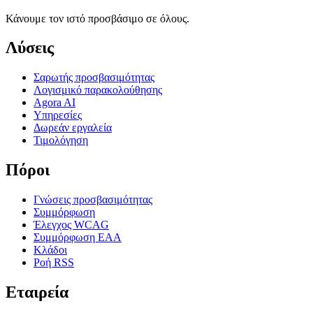
Κάνουμε τον ιστό προσβάσιμο σε όλους.
Λύσεις
Σαρωτής προσβασιμότητας
Λογισμικό παρακολούθησης
Agora AI
Υπηρεσίες
Δωρεάν εργαλεία
Τιμολόγηση
Πόροι
Γνώσεις προσβασιμότητας
Συμμόρφωση
Έλεγχος WCAG
Συμμόρφωση EAA
Κλάδοι
Ροή RSS
Εταιρεία