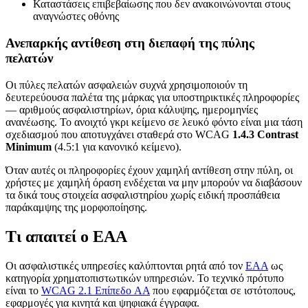
Καταστάσεις επιβεβαίωσης που δεν ανακοινώνονται στους
αναγνώστες οθόνης
Ανεπαρκής αντίθεση στη διεπαφή της πύλης
πελατών
Οι πύλες πελατών ασφαλειών συχνά χρησιμοποιούν τη
δευτερεύουσα παλέτα της μάρκας για υποστηρικτικές πληροφορίες
— αριθμούς ασφαλιστηρίων, όρια κάλυψης, ημερομηνίες
ανανέωσης. Το ανοιχτό γκρι κείμενο σε λευκό φόντο είναι μια τάση
σχεδιασμού που αποτυγχάνει σταθερά στο WCAG
1.4.3 Contrast
Minimum
(4.5:1 για κανονικό κείμενο).
Όταν αυτές οι πληροφορίες έχουν χαμηλή αντίθεση στην πύλη, οι
χρήστες με χαμηλή όραση ενδέχεται να μην μπορούν να διαβάσουν
τα δικά τους στοιχεία ασφαλιστηρίου χωρίς ειδική προσπάθεια
παράκαμψης της μορφοποίησης.
Τι απαιτεί ο EAA
Οι ασφαλιστικές υπηρεσίες καλύπτονται ρητά από τον
EAA
ως
κατηγορία χρηματοπιστωτικών υπηρεσιών. Το τεχνικό πρότυπο
είναι το
WCAG 2.1 Επίπεδο AA
που εφαρμόζεται σε ιστότοπους,
εφαρμογές για κινητά και ψηφιακά έγγραφα.