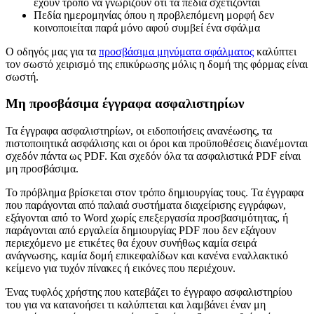
έχουν τρόπο να γνωρίζουν ότι τα πεδία σχετίζονται
Πεδία ημερομηνίας όπου η προβλεπόμενη μορφή δεν
κοινοποιείται παρά μόνο αφού συμβεί ένα σφάλμα
Ο οδηγός μας για τα
προσβάσιμα μηνύματα σφάλματος
καλύπτει
τον σωστό χειρισμό της επικύρωσης μόλις η δομή της φόρμας είναι
σωστή.
Μη προσβάσιμα έγγραφα ασφαλιστηρίων
Τα έγγραφα ασφαλιστηρίων, οι ειδοποιήσεις ανανέωσης, τα
πιστοποιητικά ασφάλισης και οι όροι και προϋποθέσεις διανέμονται
σχεδόν πάντα ως PDF. Και σχεδόν όλα τα ασφαλιστικά PDF είναι
μη προσβάσιμα.
Το πρόβλημα βρίσκεται στον τρόπο δημιουργίας τους. Τα έγγραφα
που παράγονται από παλαιά συστήματα διαχείρισης εγγράφων,
εξάγονται από το Word χωρίς επεξεργασία προσβασιμότητας, ή
παράγονται από εργαλεία δημιουργίας PDF που δεν εξάγουν
περιεχόμενο με ετικέτες θα έχουν συνήθως καμία σειρά
ανάγνωσης, καμία δομή επικεφαλίδων και κανένα εναλλακτικό
κείμενο για τυχόν πίνακες ή εικόνες που περιέχουν.
Ένας τυφλός χρήστης που κατεβάζει το έγγραφο ασφαλιστηρίου
του για να κατανοήσει τι καλύπτεται και λαμβάνει έναν μη