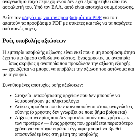
αναγνώσιμο τοίχο περιεχομένου δεν έχει εξυπηρετηθεί από τον
ασφαλιστή του. Υπό τον EAA, αυτό είναι αποτυχία συμμόρφωσης.
Δείτε τον
οδηγό μας για την προσβασιμότητα PDF
για το τι
απαιτούν τα προσβάσιμα PDF με ετικέτες και πώς να τα παράγετε
από κοινές πηγές.
Ροές υποβολής αξιώσεων
Η εμπειρία υποβολής αξίωσης είναι εκεί που η μη προσβασιμότητα
έχει το πιο άμεσο ανθρώπινο κόστος. Ένας χρήστης με αναπηρία
— ίσως ακριβώς η αναπηρία που προκάλεσε την αξίωση εξαρχής
— χρειάζεται να μπορεί να υποβάλει την αξίωσή του αυτόνομα και
με σιγουριά.
Συνηθισμένες αποτυχίες ροής αξιώσεων:
Στοιχεία μεταφόρτωσης αρχείων που δεν μπορούν να
λειτουργήσουν με πληκτρολόγιο
Δείκτες προόδου που δεν κοινοποιούνται στους αναγνώστες
οθόνης (ο χρήστης δεν γνωρίζει σε ποιο βήμα βρίσκεται)
Λήξεις συνεδρίας που δεν προειδοποιούν τους χρήστες εκ
των προτέρων — ένας χρήστης που χρειάζεται περισσότερο
χρόνο για να συγκεντρώσει έγγραφα μπορεί να βρεθεί
αποσυνδεδεμένος στη μέση της υποβολής