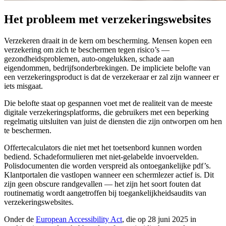
Het probleem met verzekeringswebsites
Verzekeren draait in de kern om bescherming. Mensen kopen een
verzekering om zich te beschermen tegen risico’s —
gezondheidsproblemen, auto-ongelukken, schade aan
eigendommen, bedrijfsonderbrekingen. De impliciete belofte van
een verzekeringsproduct is dat de verzekeraar er zal zijn wanneer er
iets misgaat.
Die belofte staat op gespannen voet met de realiteit van de meeste
digitale verzekeringsplatforms, die gebruikers met een beperking
regelmatig uitsluiten van juist de diensten die zijn ontworpen om hen
te beschermen.
Offertecalculators die niet met het toetsenbord kunnen worden
bediend. Schadeformulieren met niet-gelabelde invoervelden.
Polisdocumenten die worden verspreid als ontoegankelijke pdf’s.
Klantportalen die vastlopen wanneer een schermlezer actief is. Dit
zijn geen obscure randgevallen — het zijn het soort fouten dat
routinematig wordt aangetroffen bij toegankelijkheidsaudits van
verzekeringswebsites.
Onder de
European Accessibility Act
, die op 28 juni 2025 in