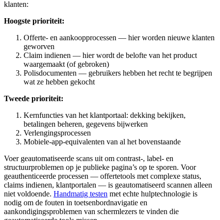
klanten:
Hoogste prioriteit:
Offerte- en aankoopprocessen — hier worden nieuwe klanten
geworven
Claim indienen — hier wordt de belofte van het product
waargemaakt (of gebroken)
Polisdocumenten — gebruikers hebben het recht te begrijpen
wat ze hebben gekocht
Tweede prioriteit:
Kernfuncties van het klantportaal: dekking bekijken,
betalingen beheren, gegevens bijwerken
Verlengingsprocessen
Mobiele-app-equivalenten van al het bovenstaande
Voer geautomatiseerde scans uit om contrast-, label- en
structuurproblemen op je publieke pagina’s op te sporen. Voor
geauthenticeerde processen — offertetools met complexe status,
claims indienen, klantportalen — is geautomatiseerd scannen alleen
niet voldoende.
Handmatig testen
met echte hulptechnologie is
nodig om de fouten in toetsenbordnavigatie en
aankondigingsproblemen van schermlezers te vinden die