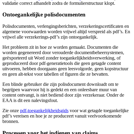
validatie correct afhandelt zodra de formulierstructuur klopt.
Ontoegankelijke polisdocumenten
Polisdocumenten, verlengingsberichten, verzekeringscertificaten en
algemene voorwaarden worden vrijwel altijd verspreid als pdf’s. En
vrijwel alle verzekerings-pdf’s zijn ontoegankelijk.
Het probleem zit in hoe ze worden gemaakt. Documenten die
worden gegenereerd door verouderde documentbeheersystemen,
geëxporteerd uit Word zonder toegankelijkheidsverwerking, of
geproduceerd door pdf-generatietools die geen getagde content
uitvoeren, hebben doorgaans geen leesvolgorde, geen kopstructuur
en geen alt-tekst voor tabellen of figuren die ze bevatten.
Een blinde gebruiker die zijn polisdocument downloadt om te
begrijpen waarvoor hij is gedekt en een onleesbare muur van
content ontvangt, is niet bediend door zijn verzekeraar. Onder de
EAA is dit een nalevingsfout.
Zie onze
pdf-toegankelijkheidsgids
voor wat getagde toegankelijke
pdf’s vereisen en hoe je ze produceert vanuit veelvoorkomende
bronnen.
Processen voor het indienen van claims