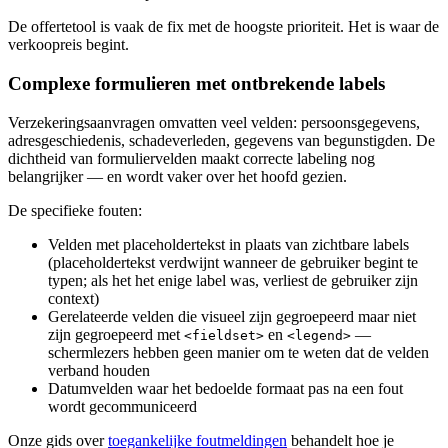
De offertetool is vaak de fix met de hoogste prioriteit. Het is waar de
verkoopreis begint.
Complexe formulieren met ontbrekende labels
Verzekeringsaanvragen omvatten veel velden: persoonsgegevens,
adresgeschiedenis, schadeverleden, gegevens van begunstigden. De
dichtheid van formuliervelden maakt correcte labeling nog
belangrijker — en wordt vaker over het hoofd gezien.
De specifieke fouten:
Velden met placeholdertekst in plaats van zichtbare labels
(placeholdertekst verdwijnt wanneer de gebruiker begint te
typen; als het het enige label was, verliest de gebruiker zijn
context)
Gerelateerde velden die visueel zijn gegroepeerd maar niet
zijn gegroepeerd met
en
—
<fieldset>
<legend>
schermlezers hebben geen manier om te weten dat de velden
verband houden
Datumvelden waar het bedoelde formaat pas na een fout
wordt gecommuniceerd
Onze gids over
toegankelijke foutmeldingen
behandelt hoe je