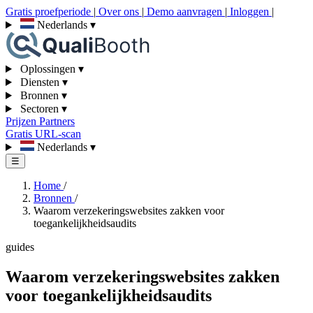
Gratis proefperiode
|
Over ons
|
Demo aanvragen
|
Inloggen
|
Nederlands
▾
Oplossingen
▾
Diensten
▾
Bronnen
▾
Sectoren
▾
Prijzen
Partners
Gratis URL-scan
Nederlands
▾
☰
Home
/
Bronnen
/
Waarom verzekeringswebsites zakken voor
toegankelijkheidsaudits
guides
Waarom verzekeringswebsites zakken
voor toegankelijkheidsaudits