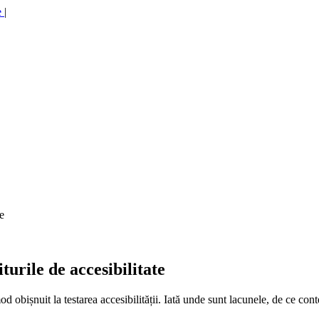
e
|
te
turile de accesibilitate
d obișnuit la testarea accesibilității. Iată unde sunt lacunele, de ce cont