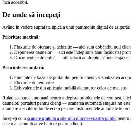
încă accesibil.
De unde să începeți
Având în vedere suprafața tipică a unui patrimoniu digital de asigurări, 
Prioritate maximă:
Fluxurile de ofertare și achiziție — aici sunt dobândiți noii clien
Depunerea daunelor — aici este îndeplinită (sau încălcată) pro
Documentele de poliță — utilizatorii au dreptul să înțeleagă ce
Prioritate secundară:
Funcțiile de bază ale portalului pentru clienți: vizualizarea acoper
Fluxurile de reînnoire
Echivalentele din aplicația mobilă ale tuturor celor de mai sus
Rulați scanarea automată pentru a depista problemele de contrast, etic
daunelor, portaluri pentru clienți — scanarea automată singură nu este
anunțare ale cititorului de ecran pe care instrumentele automate le omit
Începeți cu o
scanare gratuită a site-ului dumneavoastră public
pentru a
cele mai semnificative bariere pentru clienți.