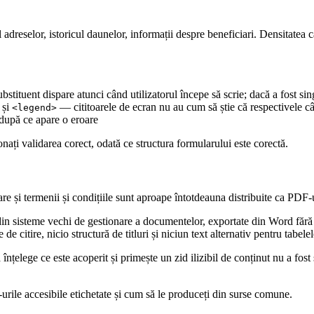
l adreselor, istoricul daunelor, informații despre beneficiari. Densitate
bstituent dispare atunci când utilizatorul începe să scrie; dacă a fost sing
și
— cititoarele de ecran nu au cum să știe că respectivele c
<legend>
 după ce apare o eroare
nați validarea corect, odată ce structura formularului este corectă.
rare și termenii și condițiile sunt aproape întotdeauna distribuite ca PDF
n sisteme vechi de gestionare a documentelor, exportate din Word fără 
 citire, nicio structură de titluri și niciun text alternativ pentru tabelel
înțelege ce este acoperit și primește un zid ilizibil de conținut nu a fos
rile accesibile etichetate și cum să le produceți din surse comune.