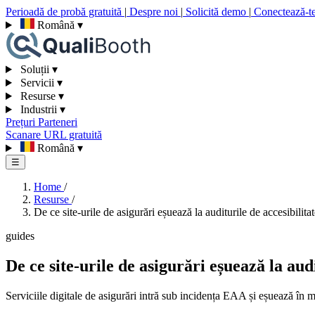
Perioadă de probă gratuită
|
Despre noi
|
Solicită demo
|
Conectează-t
Română
▾
Soluții
▾
Servicii
▾
Resurse
▾
Industrii
▾
Prețuri
Parteneri
Scanare URL gratuită
Română
▾
☰
Home
/
Resurse
/
De ce site-urile de asigurări eșuează la auditurile de accesibilita
guides
De ce site-urile de asigurări eșuează la audi
Serviciile digitale de asigurări intră sub incidența EAA și eșuează în mo