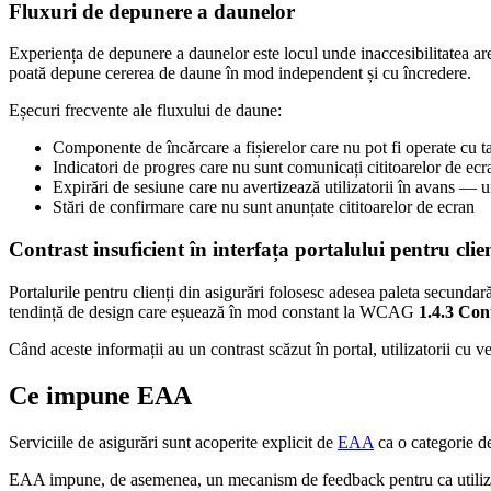
Fluxuri de depunere a daunelor
Experiența de depunere a daunelor este locul unde inaccesibilitatea are
poată depune cererea de daune în mod independent și cu încredere.
Eșecuri frecvente ale fluxului de daune:
Componente de încărcare a fișierelor care nu pot fi operate cu ta
Indicatori de progres care nu sunt comunicați cititoarelor de ecran
Expirări de sesiune care nu avertizează utilizatorii în avans — 
Stări de confirmare care nu sunt anunțate cititoarelor de ecran
Contrast insuficient în interfața portalului pentru clie
Portalurile pentru clienți din asigurări folosesc adesea paleta secundar
tendință de design care eșuează în mod constant la WCAG
1.4.3 Co
Când aceste informații au un contrast scăzut în portal, utilizatorii cu ved
Ce impune EAA
Serviciile de asigurări sunt acoperite explicit de
EAA
ca o categorie de
EAA impune, de asemenea, un mecanism de feedback pentru ca utilizatori