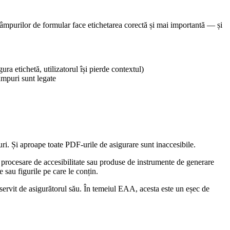
a câmpurilor de formular face etichetarea corectă și mai importantă — și
ura etichetă, utilizatorul își pierde contextul)
âmpuri sunt legate
-uri. Și aproape toate PDF-urile de asigurare sunt inaccesibile.
procesare de accesibilitate sau produse de instrumente de generare
e sau figurile pe care le conțin.
t servit de asigurătorul său. În temeiul EAA, acesta este un eșec de