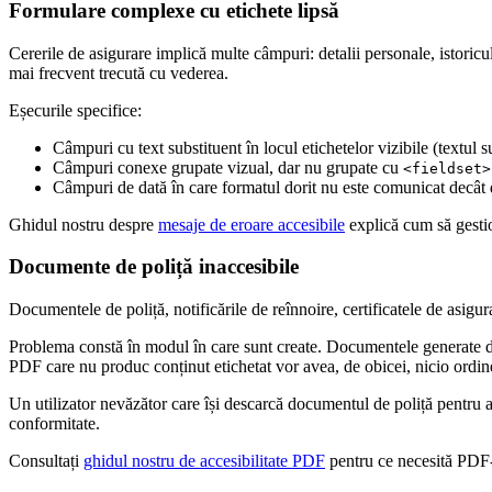
Formulare complexe cu etichete lipsă
Cererile de asigurare implică multe câmpuri: detalii personale, istoricu
mai frecvent trecută cu vederea.
Eșecurile specifice:
Câmpuri cu text substituent în locul etichetelor vizibile (textul su
Câmpuri conexe grupate vizual, dar nu grupate cu
<fieldset>
Câmpuri de dată în care formatul dorit nu este comunicat decât
Ghidul nostru despre
mesaje de eroare accesibile
explică cum să gestio
Documente de poliță inaccesibile
Documentele de poliță, notificările de reînnoire, certificatele de asigu
Problema constă în modul în care sunt create. Documentele generate di
PDF care nu produc conținut etichetat vor avea, de obicei, nicio ordine de
Un utilizator nevăzător care își descarcă documentul de poliță pentru a 
conformitate.
Consultați
ghidul nostru de accesibilitate PDF
pentru ce necesită PDF-u