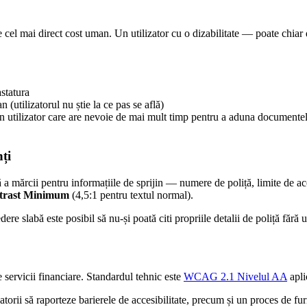
 cel mai direct cost uman. Un utilizator cu o dizabilitate — poate chiar
statura
 (utilizatorul nu știe la ce pas se află)
un utilizator care are nevoie de mai mult timp pentru a aduna documentel
nți
ă a mărcii pentru informațiile de sprijin — numere de poliță, limite de ac
ntrast Minimum
(4,5:1 pentru textul normal).
ere slabă este posibil să nu-și poată citi propriile detalii de poliță fără u
 servicii financiare. Standardul tehnic este
WCAG 2.1 Nivelul AA
apli
i să raporteze barierele de accesibilitate, precum și un proces de furni