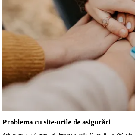
Problema cu site-urile de asigurări
Asigurarea este, în esența ei, despre protecție. Oamenii cumpără asigură