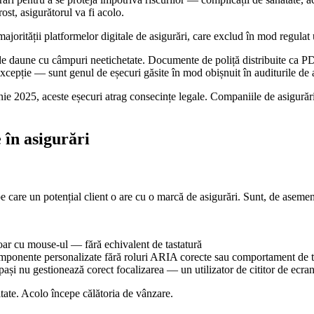
st, asigurătorul va fi acolo.
jorității platformelor digitale de asigurări, care exclud în mod regulat uti
de daune cu câmpuri neetichetate. Documente de poliță distribuite ca PDF
cepție — sunt genul de eșecuri găsite în mod obișnuit în auditurile de acc
 iunie 2025, aceste eșecuri atrag consecințe legale. Companiile de asigură
 în asigurări
e care un potențial client o are cu o marcă de asigurări. Sunt, de asemen
doar cu mouse-ul — fără echivalent de tastatură
componente personalizate fără roluri ARIA corecte sau comportament de t
 pași nu gestionează corect focalizarea — un utilizator de cititor de ecran
tate. Acolo începe călătoria de vânzare.