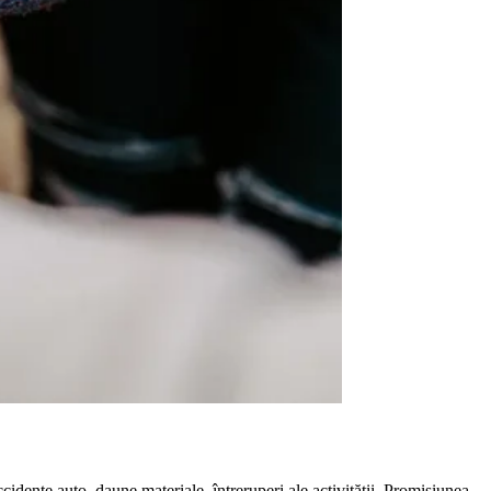
cidente auto, daune materiale, întreruperi ale activității. Promisiunea