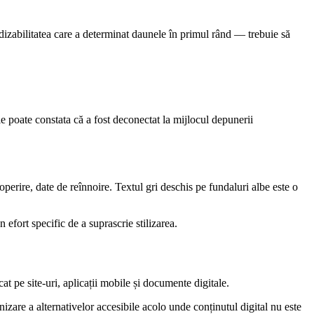
 dizabilitatea care a determinat daunele în primul rând — trebuie să
e poate constata că a fost deconectat la mijlocul depunerii
operire, date de reînnoire. Textul gri deschis pe fundaluri albe este o
n efort specific de a suprascrie stilizarea.
cat pe site-uri, aplicații mobile și documente digitale.
zare a alternativelor accesibile acolo unde conținutul digital nu este