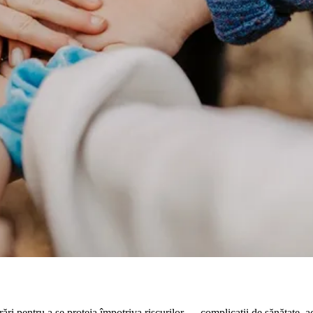
ri pentru a se proteja împotriva riscurilor — complicații de sănătate, ac