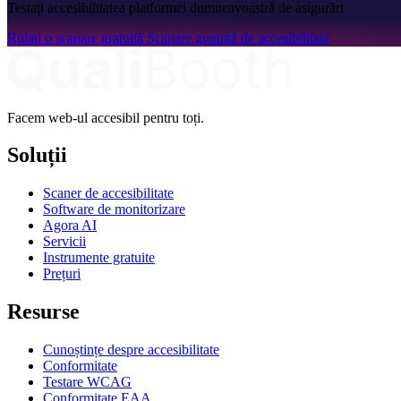
Testați accesibilitatea platformei dumneavoastră de asigurări
Rulați o scanare gratuită
Scanare gratuită de accesibilitate
Facem web-ul accesibil pentru toți.
Soluții
Scaner de accesibilitate
Software de monitorizare
Agora AI
Servicii
Instrumente gratuite
Prețuri
Resurse
Cunoștințe despre accesibilitate
Conformitate
Testare WCAG
Conformitate EAA