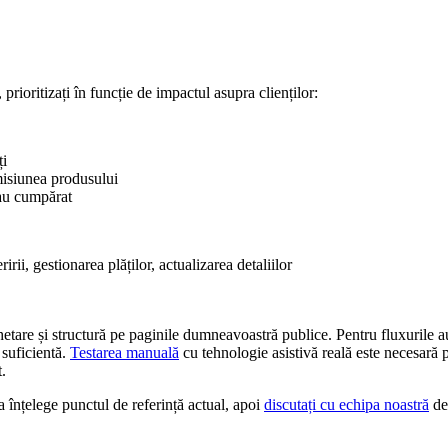
prioritizați în funcție de impactul asupra clienților:
ți
misiunea produsului
 au cumpărat
irii, gestionarea plăților, actualizarea detaliilor
hetare și structură pe paginile dumneavoastră publice. Pentru fluxurile 
 suficientă.
Testarea manuală
cu tehnologie asistivă reală este necesară 
.
 înțelege punctul de referință actual, apoi
discutați cu echipa noastră
des