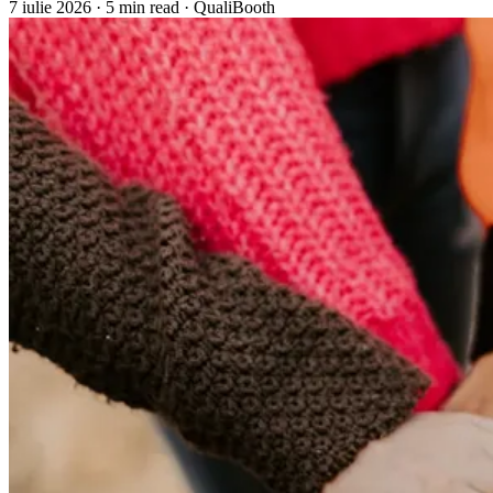
7 iulie 2026
·
5 min read
·
QualiBooth