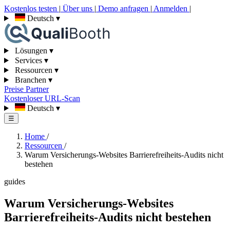
Kostenlos testen
|
Über uns
|
Demo anfragen
|
Anmelden
|
Deutsch
▾
Lösungen
▾
Services
▾
Ressourcen
▾
Branchen
▾
Preise
Partner
Kostenloser URL-Scan
Deutsch
▾
☰
Home
/
Ressourcen
/
Warum Versicherungs-Websites Barrierefreiheits-Audits nicht
bestehen
guides
Warum Versicherungs-Websites
Barrierefreiheits-Audits nicht bestehen