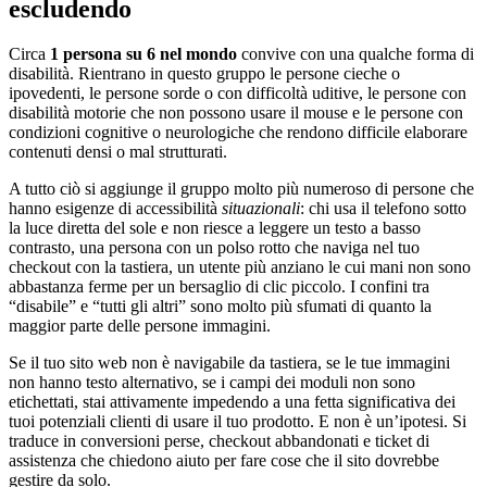
escludendo
Circa
1 persona su 6 nel mondo
convive con una qualche forma di
disabilità. Rientrano in questo gruppo le persone cieche o
ipovedenti, le persone sorde o con difficoltà uditive, le persone con
disabilità motorie che non possono usare il mouse e le persone con
condizioni cognitive o neurologiche che rendono difficile elaborare
contenuti densi o mal strutturati.
A tutto ciò si aggiunge il gruppo molto più numeroso di persone che
hanno esigenze di accessibilità
situazionali
: chi usa il telefono sotto
la luce diretta del sole e non riesce a leggere un testo a basso
contrasto, una persona con un polso rotto che naviga nel tuo
checkout con la tastiera, un utente più anziano le cui mani non sono
abbastanza ferme per un bersaglio di clic piccolo. I confini tra
“disabile” e “tutti gli altri” sono molto più sfumati di quanto la
maggior parte delle persone immagini.
Se il tuo sito web non è navigabile da tastiera, se le tue immagini
non hanno testo alternativo, se i campi dei moduli non sono
etichettati, stai attivamente impedendo a una fetta significativa dei
tuoi potenziali clienti di usare il tuo prodotto. E non è un’ipotesi. Si
traduce in conversioni perse, checkout abbandonati e ticket di
assistenza che chiedono aiuto per fare cose che il sito dovrebbe
gestire da solo.