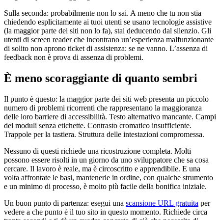
Sulla seconda: probabilmente non lo sai. A meno che tu non stia
chiedendo esplicitamente ai tuoi utenti se usano tecnologie assistive
(la maggior parte dei siti non lo fa), stai deducendo dal silenzio. Gli
utenti di screen reader che incontrano un’esperienza malfunzionante
di solito non aprono ticket di assistenza: se ne vanno. L’assenza di
feedback non è prova di assenza di problemi.
È meno scoraggiante di quanto sembri
Il punto è questo: la maggior parte dei siti web presenta un piccolo
numero di problemi ricorrenti che rappresentano la maggioranza
delle loro barriere di accessibilità. Testo alternativo mancante. Campi
dei moduli senza etichette. Contrasto cromatico insufficiente.
Trappole per la tastiera. Struttura delle intestazioni compromessa.
Nessuno di questi richiede una ricostruzione completa. Molti
possono essere risolti in un giorno da uno sviluppatore che sa cosa
cercare. Il lavoro è reale, ma è circoscritto e apprendibile. E una
volta affrontate le basi, mantenerle in ordine, con qualche strumento
e un minimo di processo, è molto più facile della bonifica iniziale.
Un buon punto di partenza: esegui una
scansione URL gratuita
per
vedere a che punto è il tuo sito in questo momento. Richiede circa