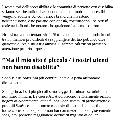
I sostenitori dell’accessibilità e le comunità di persone con disabilità
si fanno sentire online. Le aziende note per prodotti inaccessibili
vengono additate. Al contrario, i brand che investono
nell’inclusione, e ne parlano con onestà, costruiscono una fedeltà
reale tra i clienti che notano che qualcuno ha pensato a loro.
Non si tratta di ostentare virtù. Si tratta del fatto che il modo in cui
tratti i membri più difficili da raggiungere del tuo pubblico dice
qualcosa di reale sulla tua attività. E sempre più clienti prestano
attenzione proprio a questo.
”Ma il mio sito è piccolo / i nostri utenti
non hanno disabilità”
Sono le due obiezioni più comuni, e vale la pena affrontarle
direttamente.
Sulla prima: i siti più piccoli sono soggetti a minore scrutinio, ma
non sono immuni. Le cause ADA colpiscono regolarmente piccoli
negozi di e-commerce, attività locali con sistemi di prenotazione e
prodotti SaaS con un numero modesto di utenti. I soli costi di
transazione, anche quando non hai commesso nulla di gravemente
sbagliato, possono raggiungere decine di migliaia di dollari.