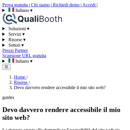
Prova gratuita
|
Chi siamo
|
Richiedi demo
|
Accedi
|
Italiano
▾
Soluzioni
▾
Servizi
▾
Risorse
▾
Settori
▾
Prezzi
Partner
Scansione URL gratuita
Italiano
▾
☰
Home
/
Risorse
/
Devo davvero rendere accessibile il mio sito web?
guides
Devo davvero rendere accessibile il mio
sito web?
La risposta onesta alla domanda se l'accessibilità del sito web sia