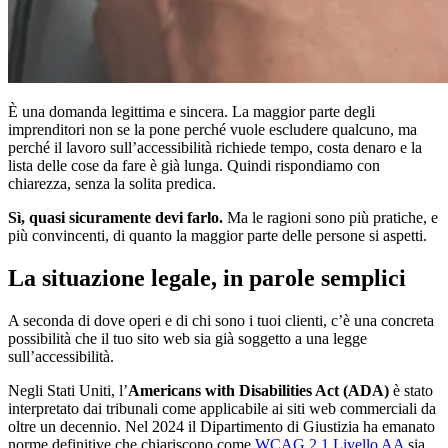
È una domanda legittima e sincera. La maggior parte degli
imprenditori non se la pone perché vuole escludere qualcuno, ma
perché il lavoro sull’accessibilità richiede tempo, costa denaro e la
lista delle cose da fare è già lunga. Quindi rispondiamo con
chiarezza, senza la solita predica.
Sì, quasi sicuramente devi farlo.
Ma le ragioni sono più pratiche, e
più convincenti, di quanto la maggior parte delle persone si aspetti.
La situazione legale, in parole semplici
A seconda di dove operi e di chi sono i tuoi clienti, c’è una concreta
possibilità che il tuo sito web sia già soggetto a una legge
sull’accessibilità.
Negli Stati Uniti, l’
Americans with Disabilities Act (ADA)
è stato
interpretato dai tribunali come applicabile ai siti web commerciali da
oltre un decennio. Nel 2024 il Dipartimento di Giustizia ha emanato
norme definitive che chiariscono come
WCAG 2.1 Livello AA
sia