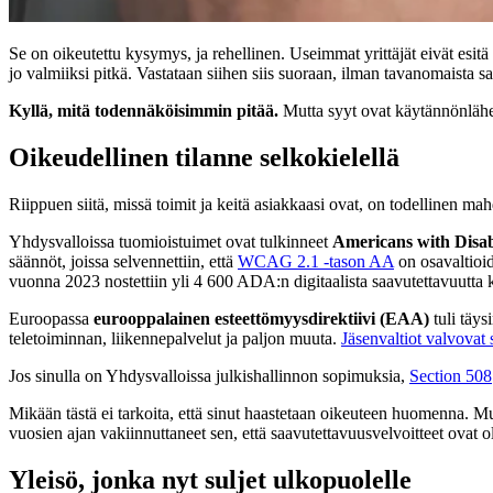
Se on oikeutettu kysymys, ja rehellinen. Useimmat yrittäjät eivät esitä 
jo valmiiksi pitkä. Vastataan siihen siis suoraan, ilman tavanomaista s
Kyllä, mitä todennäköisimmin pitää.
Mutta syyt ovat käytännönläh
Oikeudellinen tilanne selkokielellä
Riippuen siitä, missä toimit ja keitä asiakkaasi ovat, on todellinen mah
Yhdysvalloissa tuomioistuimet ovat tulkinneet
Americans with Disabi
säännöt, joissa selvennettiin, että
WCAG 2.1 -tason AA
on osavaltioid
vuonna 2023 nostettiin yli 4 600 ADA:n digitaalista saavutettavuutta
Euroopassa
eurooppalainen esteettömyysdirektiivi (EAA)
tuli täys
teletoiminnan, liikennepalvelut ja paljon muuta.
Jäsenvaltiot valvovat s
Jos sinulla on Yhdysvalloissa julkishallinnon sopimuksia,
Section 508
Mikään tästä ei tarkoita, että sinut haastetaan oikeuteen huomenna. Mu
vuosien ajan vakiinnuttaneet sen, että saavutettavuusvelvoitteet ovat 
Yleisö, jonka nyt suljet ulkopuolelle