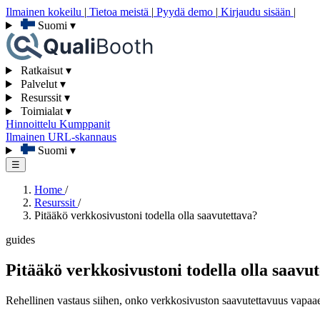
Ilmainen kokeilu
|
Tietoa meistä
|
Pyydä demo
|
Kirjaudu sisään
|
Suomi
▾
Ratkaisut
▾
Palvelut
▾
Resurssit
▾
Toimialat
▾
Hinnoittelu
Kumppanit
Ilmainen URL-skannaus
Suomi
▾
☰
Home
/
Resurssit
/
Pitääkö verkkosivustoni todella olla saavutettava?
guides
Pitääkö verkkosivustoni todella olla saavu
Rehellinen vastaus siihen, onko verkkosivuston saavutettavuus vapaaeh