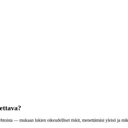
tettava?
toista — mukaan lukien oikeudelliset riskit, menettämäsi yleisö ja mik