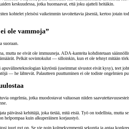
kaiden keskuudessa, jotka huomaavat, että joku ajatteli heitäkin.
miten kohtelet yleisösi vaikeimmin tavoitettavia jäseniä, kertoo jotain to
e ei ole vammoja”
ta suoraan.
 mutta ne eivät ole immuuneja. ADA-kanteita kohdistetaan säännöllisest
ttäjämäärät. Pelkät sovintokulut — silloinkin, kun et ole tehnyt mitään 
täsi apuvälineteknologian käytöstä (useimmat sivustot eivät kysy), teet 
töjä — he lähtevät. Palautteen puuttuminen ei ole todiste ongelmien pu
uulostaa
tuvia ongelmia, jotka muodostavat valtaosan niiden saavutettavuusesteis
nne.
a päivässä kehittäjä, joka tietää, mitä etsiä. Työ on todellista, mutta s
ljon helpompaa kuin alkuperäinen korjaustyö.
tosi juuri nyt on. Se vie noin kolmekymmentä sekuntia ja antaa konkre