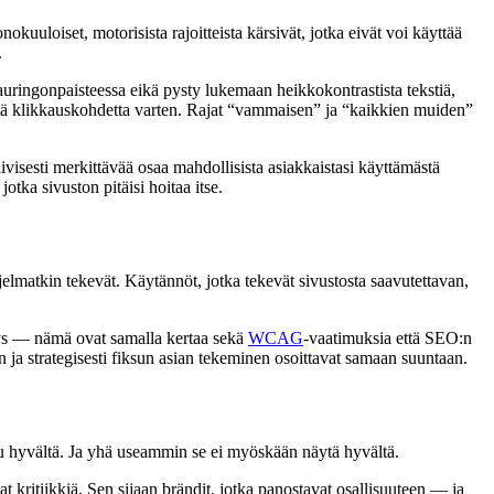
uuloiset, motorisista rajoitteista kärsivät, jotka eivät voi käyttää
.
auringonpaisteessa eikä pysty lukemaan heikkokontrastista tekstiä,
ientä klikkauskohdetta varten. Rajat “vammaisen” ja “kaikkien muiden”
tiivisesti merkittävää osaa mahdollisista asiakkaistasi käyttämästä
otka sivuston pitäisi hoitaa itse.
jelmatkin tekevät. Käytännöt, jotka tekevät sivustosta saavutettavan,
yys — nämä ovat samalla kertaa sekä
WCAG
-vaatimuksia että SEO:n
 ja strategisesti fiksun asian tekeminen osoittavat samaan suuntaan.
nu hyvältä. Ja yhä useammin se ei myöskään näytä hyvältä.
 kritiikkiä. Sen sijaan brändit, jotka panostavat osallisuuteen — ja