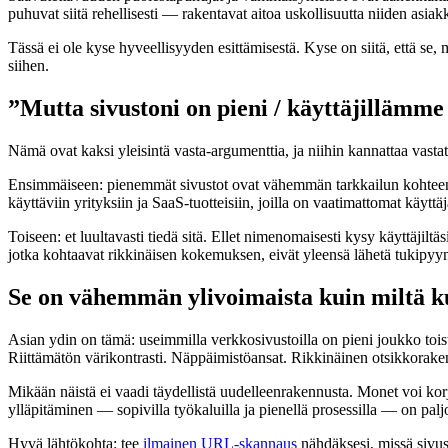
puhuvat siitä rehellisesti — rakentavat aitoa uskollisuutta niiden asiak
Tässä ei ole kyse hyveellisyyden esittämisestä. Kyse on siitä, että se, 
siihen.
”Mutta sivustoni on pieni / käyttäjillämm
Nämä ovat kaksi yleisintä vasta-argumenttia, ja niihin kannattaa vasta
Ensimmäiseen: pienemmät sivustot ovat vähemmän tarkkailun kohteena,
käyttäviin yrityksiin ja SaaS-tuotteisiin, joilla on vaatimattomat käy
Toiseen: et luultavasti tiedä sitä. Ellet nimenomaisesti kysy käyttäjil
jotka kohtaavat rikkinäisen kokemuksen, eivät yleensä lähetä tukipyyn
Se on vähemmän ylivoimaista kuin miltä k
Asian ydin on tämä: useimmilla verkkosivustoilla on pieni joukko tois
Riittämätön värikontrasti. Näppäimistöansat. Rikkinäinen otsikkorake
Mikään näistä ei vaadi täydellistä uudelleenrakennusta. Monet voi korjat
ylläpitäminen — sopivilla työkaluilla ja pienellä prosessilla — on pa
Hyvä lähtökohta: tee
ilmainen URL-skannaus
nähdäksesi, missä sivus