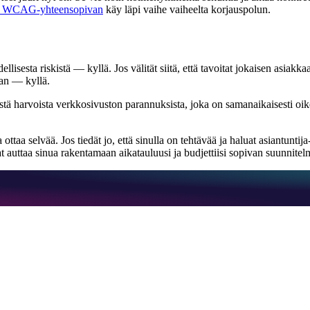
asi WCAG-yhteensopivan
käy läpi vaihe vaiheelta korjauspolun.
lisesta riskistä — kyllä. Jos välität siitä, että tavoitat jokaisen asiakka
aan — kyllä.
stä harvoista verkkosivuston parannuksista, joka on samanaikaisesti oik
ottaa selvää. Jos tiedät jo, että sinulla on tehtävää ja haluat asiantuntij
 auttaa sinua rakentamaan aikatauluusi ja budjettiisi sopivan suunnitel