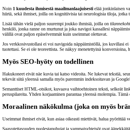
Noin
1 kuudesta ihmisestä maailmanlaajuisesti
elää jonkinlaisen va
hiirtä, sekä ihmiset, joilla on kognitiivisia tai neurologisia tiloja, jotka 
Lisää tähän vielä paljon suurempi joukko ihmisiä, joilla on
tilannekoht
henkilö, jonka ranne on murtunut ja joka navigoi kassallesi näppäimis
välillä ovat paljon epäselvemmät kuin useimmat olettavat.
Jos verkkosivustollasi ei voi navigoida näppäimistöllä, jos kuvillasi ei
tuotettasi. Se ei ole teoreettista. Se näkyy menetettyinä konversioina, h
Myös SEO-hyöty on todellinen
Hakukoneet eivät näe kuvia tai katso videoita. Ne lukevat tekstiä, seu
tekevät siitä yleensä samalla myös paremmin indeksoitavan ja Google
Semanttiset HTML-otsikot, kuvaava vaihtoehtoinen teksti, selkeät lin
peruspilareita. Yhden korjaaminen parantaa yleensä molempia. Tämä on a
Moraalinen näkökulma (joka on myös brä
Useimmat ihmiset eivät, kun asiaa oikeasti miettivät, halua pyörittä
Saavutettavuuden puolestapuhujat ja vammaisyhteisöt ovat äänekkäitä ve