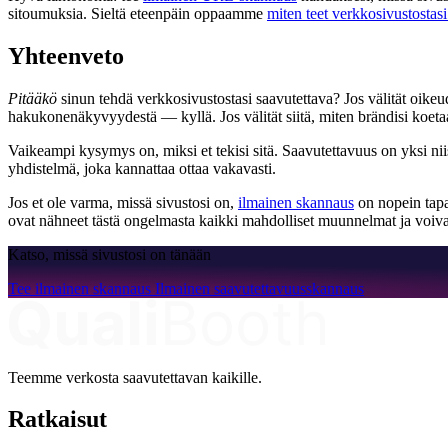
sitoumuksia. Sieltä eteenpäin oppaamme
miten teet verkkosivustost
Yhteenveto
Pitääkö
sinun tehdä verkkosivustostasi saavutettava? Jos välität oikeudel
hakukonenäkyvyydestä — kyllä. Jos välität siitä, miten brändisi koet
Vaikeampi kysymys on, miksi et tekisi sitä. Saavutettavuus on yksi nii
yhdistelmä, joka kannattaa ottaa vakavasti.
Jos et ole varma, missä sivustosi on,
ilmainen skannaus
on nopein tapa 
ovat nähneet tästä ongelmasta kaikki mahdolliset muunnelmat ja voivat
Katso, missä sivustosi on tänään
Tee ilmainen skannaus
Ilmainen saavutettavuusskannaus
Teemme verkosta saavutettavan kaikille.
Ratkaisut