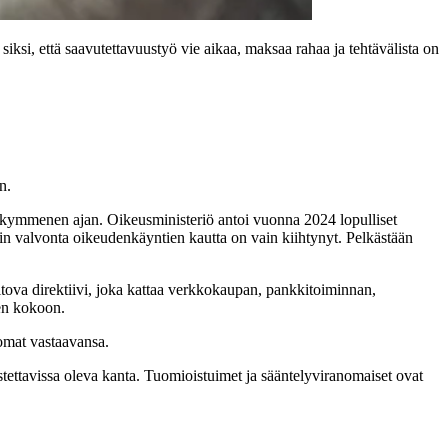
 siksi, että saavutettavuustyö vie aikaa, maksaa rahaa ja tehtävälista on
n.
sikymmenen ajan. Oikeusministeriö antoi vuonna 2024 lopulliset
orin valvonta oikeudenkäyntien kautta on vain kiihtynyt. Pelkästään
itova direktiivi, joka kattaa verkkokaupan, pankkitoiminnan,
sen kokoon.
 omat vastaavansa.
ustettavissa oleva kanta. Tuomioistuimet ja sääntelyviranomaiset ovat