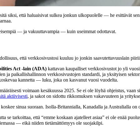
sitä siksi, että haluaisivat sulkea jonkun ulkopuolelle — he esittävät sen
aarnaa.
eisempiä — ja vakuuttavampia — kuin useimmat odottavat.
dollisuus, että verkkosivustosi kuuluu jo jonkin saavutettavuuslain piirii
lities Act -lain (ADA)
kattavan kaupalliset verkkosivustot jo yli vuo
en ja paikallishallinnon verkkosivustojen standardi, ja yksityisen sekt
 koskevaa kannetta — luku, joka on kasvanut vuosi vuodelta.
imääräisesti voimaan kesäkuussa 2025. Se ei ole löyhä ohjeistus, vaan s
itä aktiivisesti
, ja sakot on sidottu rikkomuksen vakavuuteen ja yrityk
koskee sinua suoraan. Isolla-Britannialla, Kanadalla ja Australialla on
tta se tarkoittaa, että “emme koskaan ajatelleet asiaa” ei ole enää puol
olemassa — eikä niiden tietämättömyys ole suojakilpi.