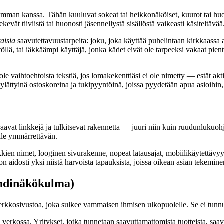
mman kanssa. Tähän kuuluvat sokeat tai heikkonäköiset, kuurot tai huonok
tekevät tiiviistä tai huonosti jäsennellystä sisällöstä vaikeasti käsiteltävää
aisia
saavutettavuustarpeita: joku, joka käyttää puhelintaan kirkkaassa 
töllä, tai iäkkäämpi käyttäjä, jonka kädet eivät ole tarpeeksi vakaat p
 ole vaihtoehtoista tekstiä, jos lomakekenttiäsi ei ole nimetty — estät ak
ylättyinä ostoskoreina ja tukipyyntöinä, joissa pyydetään apua asioihin, j
raavat linkkejä ja tulkitsevat rakennetta — juuri niin kuin ruudunlukuoh
lle ymmärrettävän.
kkien nimet, looginen sivurakenne, nopeat latausajat, mobiilikäytettäv
idosti yksi niistä harvoista tapauksista, joissa oikean asian tekeminen
ndinäkökulma)
ä verkkosivustoa, joka sulkee vammaisen ihmisen ulkopuolelle. Se ei tun
rkossa. Yritykset, jotka tunnetaan saavuttamattomista tuotteista, saavat