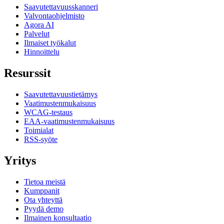
Saavutettavuusskanneri
Valvontaohjelmisto
Agora AI
Palvelut
Ilmaiset työkalut
Hinnoittelu
Resurssit
Saavutettavuustietämys
Vaatimustenmukaisuus
WCAG-testaus
EAA-vaatimustenmukaisuus
Toimialat
RSS-syöte
Yritys
Tietoa meistä
Kumppanit
Ota yhteyttä
Pyydä demo
Ilmainen konsultaatio