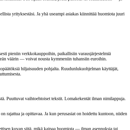
dellista yrityksestäsi. Ja yhä useampi asiakas kiinnittää huomiota juuri
i pieniin verkkokauppoihin, paikallisiin varausjärjestelmiä
törkeän väärin — voivat nousta kymmeniin tuhansiin euroihin.
johtopäätöksiä hiljaisuuden pohjalta. Ruudunlukuohjelman käyttäjät,
uttumisesta.
tä. Puuttuvat vaihtoehtoiset tekstit. Lomakekentät ilman nimilappuja.
e on rajattua ja opittavaa. Ja kun perusasiat on hoidettu kuntoon, niiden
ettisen kuvan siitä, mikä kaipaa huomiota — ilman asennuksia tai