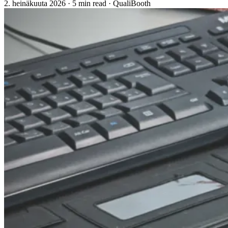
2. heinäkuuta 2026
·
5 min read
·
QualiBooth