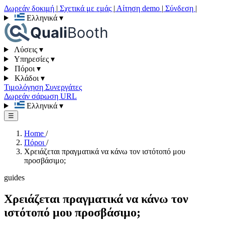
Δωρεάν δοκιμή
|
Σχετικά με εμάς
|
Αίτηση demo
|
Σύνδεση
|
Ελληνικά
▾
Λύσεις
▾
Υπηρεσίες
▾
Πόροι
▾
Κλάδοι
▾
Τιμολόγηση
Συνεργάτες
Δωρεάν σάρωση URL
Ελληνικά
▾
☰
Home
/
Πόροι
/
Χρειάζεται πραγματικά να κάνω τον ιστότοπό μου
προσβάσιμο;
guides
Χρειάζεται πραγματικά να κάνω τον
ιστότοπό μου προσβάσιμο;