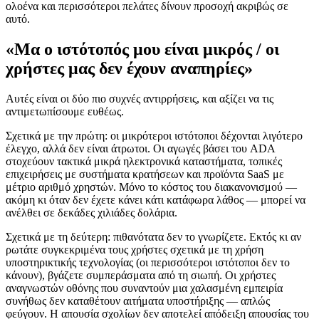
ολοένα και περισσότεροι πελάτες δίνουν προσοχή ακριβώς σε
αυτό.
«Μα ο ιστότοπός μου είναι μικρός / οι
χρήστες μας δεν έχουν αναπηρίες»
Αυτές είναι οι δύο πιο συχνές αντιρρήσεις, και αξίζει να τις
αντιμετωπίσουμε ευθέως.
Σχετικά με την πρώτη: οι μικρότεροι ιστότοποι δέχονται λιγότερο
έλεγχο, αλλά δεν είναι άτρωτοι. Οι αγωγές βάσει του ADA
στοχεύουν τακτικά μικρά ηλεκτρονικά καταστήματα, τοπικές
επιχειρήσεις με συστήματα κρατήσεων και προϊόντα SaaS με
μέτριο αριθμό χρηστών. Μόνο το κόστος του διακανονισμού —
ακόμη κι όταν δεν έχετε κάνει κάτι κατάφωρα λάθος — μπορεί να
ανέλθει σε δεκάδες χιλιάδες δολάρια.
Σχετικά με τη δεύτερη: πιθανότατα δεν το γνωρίζετε. Εκτός κι αν
ρωτάτε συγκεκριμένα τους χρήστες σχετικά με τη χρήση
υποστηρικτικής τεχνολογίας (οι περισσότεροι ιστότοποι δεν το
κάνουν), βγάζετε συμπεράσματα από τη σιωπή. Οι χρήστες
αναγνωστών οθόνης που συναντούν μια χαλασμένη εμπειρία
συνήθως δεν καταθέτουν αιτήματα υποστήριξης — απλώς
φεύγουν. Η απουσία σχολίων δεν αποτελεί απόδειξη απουσίας του