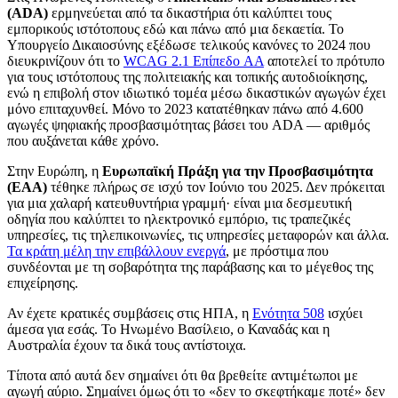
(ADA)
ερμηνεύεται από τα δικαστήρια ότι καλύπτει τους
εμπορικούς ιστότοπους εδώ και πάνω από μια δεκαετία. Το
Υπουργείο Δικαιοσύνης εξέδωσε τελικούς κανόνες το 2024 που
διευκρινίζουν ότι το
WCAG 2.1 Επίπεδο AA
αποτελεί το πρότυπο
για τους ιστότοπους της πολιτειακής και τοπικής αυτοδιοίκησης,
ενώ η επιβολή στον ιδιωτικό τομέα μέσω δικαστικών αγωγών έχει
μόνο επιταχυνθεί. Μόνο το 2023 κατατέθηκαν πάνω από 4.600
αγωγές ψηφιακής προσβασιμότητας βάσει του ADA — αριθμός
που αυξάνεται κάθε χρόνο.
Στην Ευρώπη, η
Ευρωπαϊκή Πράξη για την Προσβασιμότητα
(EAA)
τέθηκε πλήρως σε ισχύ τον Ιούνιο του 2025. Δεν πρόκειται
για μια χαλαρή κατευθυντήρια γραμμή· είναι μια δεσμευτική
οδηγία που καλύπτει το ηλεκτρονικό εμπόριο, τις τραπεζικές
υπηρεσίες, τις τηλεπικοινωνίες, τις υπηρεσίες μεταφορών και άλλα.
Τα κράτη μέλη την επιβάλλουν ενεργά
, με πρόστιμα που
συνδέονται με τη σοβαρότητα της παράβασης και το μέγεθος της
επιχείρησης.
Αν έχετε κρατικές συμβάσεις στις ΗΠΑ, η
Ενότητα 508
ισχύει
άμεσα για εσάς. Το Ηνωμένο Βασίλειο, ο Καναδάς και η
Αυστραλία έχουν τα δικά τους αντίστοιχα.
Τίποτα από αυτά δεν σημαίνει ότι θα βρεθείτε αντιμέτωποι με
αγωγή αύριο. Σημαίνει όμως ότι το «δεν το σκεφτήκαμε ποτέ» δεν