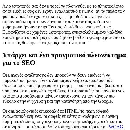
Αν ο ιστότοπός σας δεν μπορεί να πλοηγηθεί με το πληκτρολόγιο,
αν οι εικόνες σας δεν έχουν εναλλακτικό κείμενο, αν τα πεδία των
φορμών σας δεν έχουν ετικέτες — εμποδίζετε ενεργά ένα
σημαντικό κομμάτι των δυνητικών πελατών σας από το να
χρησιμοποιήσουν το προϊόν σας. Αυτό δεν είναι υποθετικό.
Εμφανίζεται ως χαμένες μετατροπές, εγκαταλελειμμένα καλάθια
και αιτήματα υποστήριξης που ζητούν βοήθεια για πράγματα που ο
ιστότοπος θα έπρεπε να χειρίζεται μόνος του.
Υπάρχει και ένα πραγματικό πλεονέκτημα
για το SEO
Οι μηχανές αναζήτησης δεν μπορούν να δουν εικόνες ή να
παρακολουθήσουν βίντεο. Διαβάζουν κείμενο, ακολουθούν
συνδέσμους και ερμηνεύουν τη δομή — που είναι ακριβώς αυτό
που κάνουν οι αναγνώστες οθόνης. Οι πρακτικές που κάνουν έναν
ιστότοπο προσβάσιμο τείνουν ταυτόχρονα να τον κάνουν πιο
εύκολο στην ανίχνευση και την κατανόηση από την Google.
Οι σημασιολογικές επικεφαλίδες HTML, το περιγραφικό
εναλλακτικό κείμενο, οι σαφείς ετικέτες συνδέσμων, η λογική
δομή της σελίδας, οι γρήγοροι χρόνοι φόρτωσης, η χρηστικότητα
σε κινητά — αυτά αποτελούν ταυτόχρονα απαιτήσεις του
WCAG