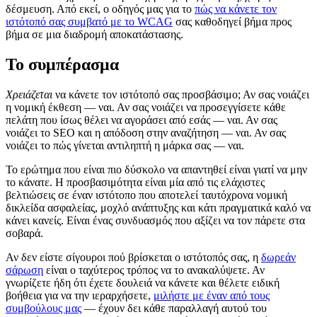
δέσμευση. Από εκεί, ο οδηγός μας για το
πώς να κάνετε τον
ιστότοπό σας συμβατό με το WCAG
σας καθοδηγεί βήμα προς
βήμα σε μια διαδρομή αποκατάστασης.
Το συμπέρασμα
Χρειάζεται
να κάνετε τον ιστότοπό σας προσβάσιμο; Αν σας νοιάζει
η νομική έκθεση — ναι. Αν σας νοιάζει να προσεγγίσετε κάθε
πελάτη που ίσως θέλει να αγοράσει από εσάς — ναι. Αν σας
νοιάζει το SEO και η απόδοση στην αναζήτηση — ναι. Αν σας
νοιάζει το πώς γίνεται αντιληπτή η μάρκα σας — ναι.
Το ερώτημα που είναι πιο δύσκολο να απαντηθεί είναι γιατί να μην
το κάνατε. Η προσβασιμότητα είναι μία από τις ελάχιστες
βελτιώσεις σε έναν ιστότοπο που αποτελεί ταυτόχρονα νομική
δικλείδα ασφαλείας, μοχλό ανάπτυξης και κάτι πραγματικά καλό να
κάνει κανείς. Είναι ένας συνδυασμός που αξίζει να τον πάρετε στα
σοβαρά.
Αν δεν είστε σίγουροι πού βρίσκεται ο ιστότοπός σας, η
δωρεάν
σάρωση
είναι ο ταχύτερος τρόπος να το ανακαλύψετε. Αν
γνωρίζετε ήδη ότι έχετε δουλειά να κάνετε και θέλετε ειδική
βοήθεια για να την ιεραρχήσετε,
μιλήστε με έναν από τους
συμβούλους μας
— έχουν δει κάθε παραλλαγή αυτού του