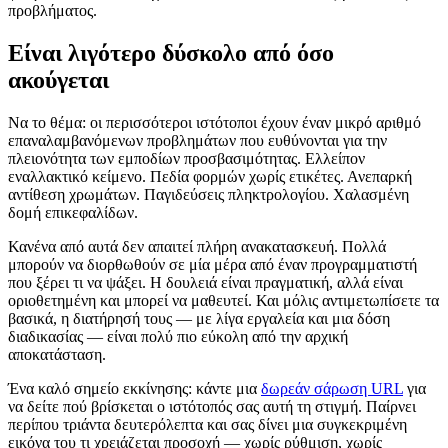
προβλήματος.
Είναι λιγότερο δύσκολο από όσο
ακούγεται
Να το θέμα: οι περισσότεροι ιστότοποι έχουν έναν μικρό αριθμό
επαναλαμβανόμενων προβλημάτων που ευθύνονται για την
πλειονότητα των εμποδίων προσβασιμότητας. Ελλείπον
εναλλακτικό κείμενο. Πεδία φορμών χωρίς ετικέτες. Ανεπαρκή
αντίθεση χρωμάτων. Παγιδεύσεις πληκτρολογίου. Χαλασμένη
δομή επικεφαλίδων.
Κανένα από αυτά δεν απαιτεί πλήρη ανακατασκευή. Πολλά
μπορούν να διορθωθούν σε μία μέρα από έναν προγραμματιστή
που ξέρει τι να ψάξει. Η δουλειά είναι πραγματική, αλλά είναι
οριοθετημένη και μπορεί να μαθευτεί. Και μόλις αντιμετωπίσετε τα
βασικά, η διατήρησή τους — με λίγα εργαλεία και μια δόση
διαδικασίας — είναι πολύ πιο εύκολη από την αρχική
αποκατάσταση.
Ένα καλό σημείο εκκίνησης: κάντε μια
δωρεάν σάρωση URL
για
να δείτε πού βρίσκεται ο ιστότοπός σας αυτή τη στιγμή. Παίρνει
περίπου τριάντα δευτερόλεπτα και σας δίνει μια συγκεκριμένη
εικόνα του τι χρειάζεται προσοχή — χωρίς ρύθμιση, χωρίς