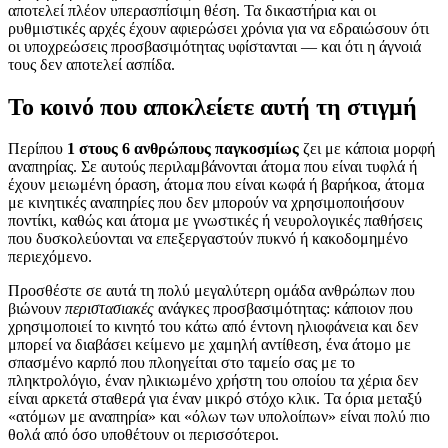
αποτελεί πλέον υπερασπίσιμη θέση. Τα δικαστήρια και οι
ρυθμιστικές αρχές έχουν αφιερώσει χρόνια για να εδραιώσουν ότι
οι υποχρεώσεις προσβασιμότητας υφίστανται — και ότι η άγνοιά
τους δεν αποτελεί ασπίδα.
Το κοινό που αποκλείετε αυτή τη στιγμή
Περίπου
1 στους 6 ανθρώπους παγκοσμίως
ζει με κάποια μορφή
αναπηρίας. Σε αυτούς περιλαμβάνονται άτομα που είναι τυφλά ή
έχουν μειωμένη όραση, άτομα που είναι κωφά ή βαρήκοα, άτομα
με κινητικές αναπηρίες που δεν μπορούν να χρησιμοποιήσουν
ποντίκι, καθώς και άτομα με γνωστικές ή νευρολογικές παθήσεις
που δυσκολεύονται να επεξεργαστούν πυκνό ή κακοδομημένο
περιεχόμενο.
Προσθέστε σε αυτά τη πολύ μεγαλύτερη ομάδα ανθρώπων που
βιώνουν
περιστασιακές
ανάγκες προσβασιμότητας: κάποιον που
χρησιμοποιεί το κινητό του κάτω από έντονη ηλιοφάνεια και δεν
μπορεί να διαβάσει κείμενο με χαμηλή αντίθεση, ένα άτομο με
σπασμένο καρπό που πλοηγείται στο ταμείο σας με το
πληκτρολόγιο, έναν ηλικιωμένο χρήστη του οποίου τα χέρια δεν
είναι αρκετά σταθερά για έναν μικρό στόχο κλικ. Τα όρια μεταξύ
«ατόμων με αναπηρία» και «όλων των υπολοίπων» είναι πολύ πιο
θολά από όσο υποθέτουν οι περισσότεροι.