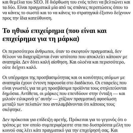
και θεμέλια του SEO. Η διόρθωση του ενός τείνει να βελτιώνει και
τα δύο. Είναι πραγματικά μία από τις σπάνιες περιπτώσεις όπου το
να κάνεις το σωστό και το να κάνεις το στρατηγικά έξυπνο δείχνουν
προς την ίδια κατεύθυνση.
Το ηθικό επιχείρημα (που είναι και
επιχείρημα για τη μάρκα)
Οι περισσότεροι άνθρωποι, όταν το σκεφτούν πραγματικά, δεν
θέλουν να διαχειρίζονται έναν ιστότοπο που αποκλείει κάποιον με
αναπηρία. Δεν δίνει καλή αίσθηση. Και ολοένα και περισσότερο,
ούτε δείχνει καλό.
Οι υπέρμαχοι της προσβασιμότητας και οι κοινότητες ατόμων με
αναπηρία έχουν έντονη παρουσία στο διαδίκτυο. Οι εταιρείες που
είναι γνωστές για τα μη προσβάσιμα προϊόντα τους στηλιτεύονται
δημόσια. Αντίθετα, οι μάρκες που επενδύουν στην ένταξη — και
μιλούν ειλικρινά γι’ αυτήν — χτίζουν πραγματική αφοσίωση
μεταξύ των πελατών που αντιλαμβάνονται ότι κάποιος τους
σκέφτηκε.
Δεν πρόκειται για επίδειξη αρετής. Πρόκειται για το γεγονός ότι ο
τρόπος με τον οποίο συμπεριφέρεστε στα πιο δυσπρόσιτα μέλη του
κοινού σας λέει κάτι πραγματικό για την επιχείρησή σας. Και