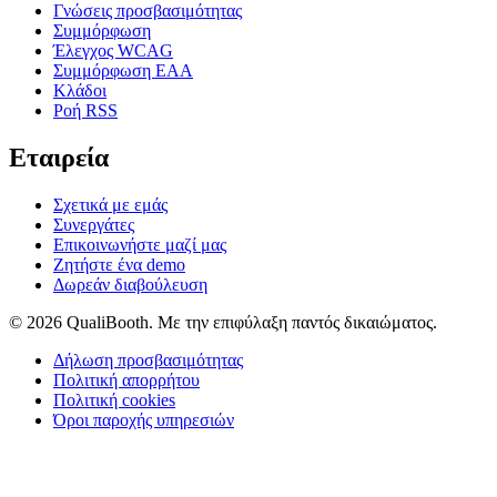
Γνώσεις προσβασιμότητας
Συμμόρφωση
Έλεγχος WCAG
Συμμόρφωση EAA
Κλάδοι
Ροή RSS
Εταιρεία
Σχετικά με εμάς
Συνεργάτες
Επικοινωνήστε μαζί μας
Ζητήστε ένα demo
Δωρεάν διαβούλευση
© 2026 QualiBooth. Με την επιφύλαξη παντός δικαιώματος.
Δήλωση προσβασιμότητας
Πολιτική απορρήτου
Πολιτική cookies
Όροι παροχής υπηρεσιών