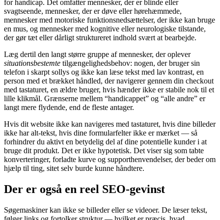
for handicap. Det omfatter mennesker, der er blinde eller
svagtseende, mennesker, der er døve eller hørehæmmede,
mennesker med motoriske funktionsnedsættelser, der ikke kan bruge
en mus, og mennesker med kognitive eller neurologiske tilstande,
der gør tæt eller dårligt struktureret indhold svært at bearbejde.
Læg dertil den langt større gruppe af mennesker, der oplever
situationsbestemte
tilgængelighedsbehov: nogen, der bruger sin
telefon i skarpt sollys og ikke kan læse tekst med lav kontrast, en
person med et brækket håndled, der navigerer gennem din checkout
med tastaturet, en ældre bruger, hvis hænder ikke er stabile nok til et
lille klikmål. Grænserne mellem “handicappet” og “alle andre” er
langt mere flydende, end de fleste antager.
Hvis dit website ikke kan navigeres med tastaturet, hvis dine billeder
ikke har alt-tekst, hvis dine formularfelter ikke er mærket — så
forhindrer du aktivt en betydelig del af dine potentielle kunder i at
bruge dit produkt. Det er ikke hypotetisk. Det viser sig som tabte
konverteringer, forladte kurve og supporthenvendelser, der beder om
hjælp til ting, sitet selv burde kunne håndtere.
Der er også en reel SEO-gevinst
Søgemaskiner kan ikke se billeder eller se videoer. De læser tekst,
følger links og fortolker struktur — hvilket er præcis, hvad