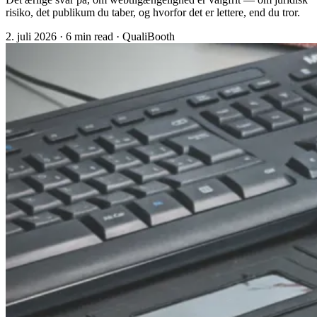
risiko, det publikum du taber, og hvorfor det er lettere, end du tror.
2. juli 2026
·
6 min read
·
QualiBooth