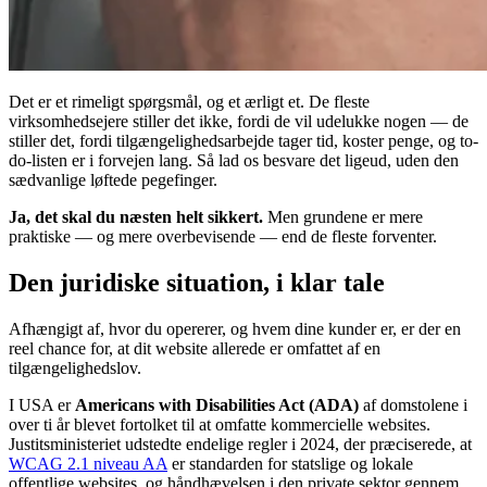
Det er et rimeligt spørgsmål, og et ærligt et. De fleste
virksomhedsejere stiller det ikke, fordi de vil udelukke nogen — de
stiller det, fordi tilgængelighedsarbejde tager tid, koster penge, og to-
do-listen er i forvejen lang. Så lad os besvare det ligeud, uden den
sædvanlige løftede pegefinger.
Ja, det skal du næsten helt sikkert.
Men grundene er mere
praktiske — og mere overbevisende — end de fleste forventer.
Den juridiske situation, i klar tale
Afhængigt af, hvor du opererer, og hvem dine kunder er, er der en
reel chance for, at dit website allerede er omfattet af en
tilgængelighedslov.
I USA er
Americans with Disabilities Act (ADA)
af domstolene i
over ti år blevet fortolket til at omfatte kommercielle websites.
Justitsministeriet udstedte endelige regler i 2024, der præciserede, at
WCAG 2.1 niveau AA
er standarden for statslige og lokale
offentlige websites, og håndhævelsen i den private sektor gennem