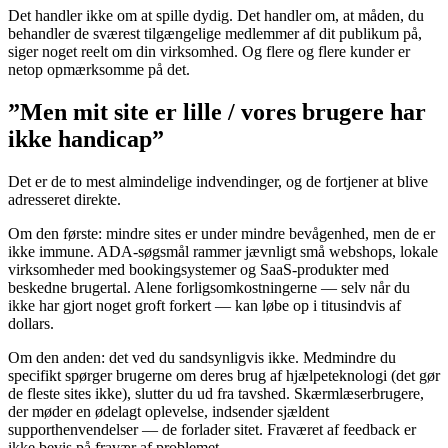
Det handler ikke om at spille dydig. Det handler om, at måden, du
behandler de sværest tilgængelige medlemmer af dit publikum på,
siger noget reelt om din virksomhed. Og flere og flere kunder er
netop opmærksomme på det.
”Men mit site er lille / vores brugere har
ikke handicap”
Det er de to mest almindelige indvendinger, og de fortjener at blive
adresseret direkte.
Om den første: mindre sites er under mindre bevågenhed, men de er
ikke immune. ADA-søgsmål rammer jævnligt små webshops, lokale
virksomheder med bookingsystemer og SaaS-produkter med
beskedne brugertal. Alene forligsomkostningerne — selv når du
ikke har gjort noget groft forkert — kan løbe op i titusindvis af
dollars.
Om den anden: det ved du sandsynligvis ikke. Medmindre du
specifikt spørger brugerne om deres brug af hjælpeteknologi (det gør
de fleste sites ikke), slutter du ud fra tavshed. Skærmlæserbrugere,
der møder en ødelagt oplevelse, indsender sjældent
supporthenvendelser — de forlader sitet. Fraværet af feedback er
ikke bevis på fravær af problemet.