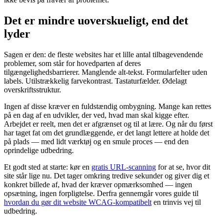
Det er mindre uoverskueligt, end det
lyder
Sagen er den: de fleste websites har et lille antal tilbagevendende
problemer, som står for hovedparten af deres
tilgængelighedsbarrierer. Manglende alt-tekst. Formularfelter uden
labels. Utilstrækkelig farvekontrast. Tastaturfælder. Ødelagt
overskriftsstruktur.
Ingen af disse kræver en fuldstændig ombygning. Mange kan rettes
på en dag af en udvikler, der ved, hvad man skal kigge efter.
Arbejdet er reelt, men det er afgrænset og til at lære. Og når du først
har taget fat om det grundlæggende, er det langt lettere at holde det
på plads — med lidt værktøj og en smule proces — end den
oprindelige udbedring.
Et godt sted at starte: kør en
gratis URL-scanning
for at se, hvor dit
site står lige nu. Det tager omkring tredive sekunder og giver dig et
konkret billede af, hvad der kræver opmærksomhed — ingen
opsætning, ingen forpligtelse. Derfra gennemgår vores guide til
hvordan du gør dit website WCAG-kompatibelt
en trinvis vej til
udbedring.