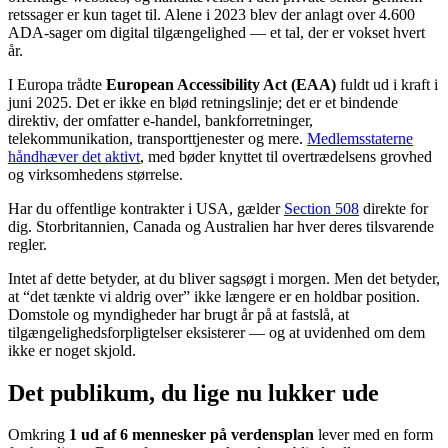
retssager er kun taget til. Alene i 2023 blev der anlagt over 4.600
ADA-sager om digital tilgængelighed — et tal, der er vokset hvert
år.
I Europa trådte
European Accessibility Act (EAA)
fuldt ud i kraft i
juni 2025. Det er ikke en blød retningslinje; det er et bindende
direktiv, der omfatter e-handel, bankforretninger,
telekommunikation, transporttjenester og mere.
Medlemsstaterne
håndhæver det aktivt
, med bøder knyttet til overtrædelsens grovhed
og virksomhedens størrelse.
Har du offentlige kontrakter i USA, gælder
Section 508
direkte for
dig. Storbritannien, Canada og Australien har hver deres tilsvarende
regler.
Intet af dette betyder, at du bliver sagsøgt i morgen. Men det betyder,
at “det tænkte vi aldrig over” ikke længere er en holdbar position.
Domstole og myndigheder har brugt år på at fastslå, at
tilgængelighedsforpligtelser eksisterer — og at uvidenhed om dem
ikke er noget skjold.
Det publikum, du lige nu lukker ude
Omkring
1 ud af 6 mennesker på verdensplan
lever med en form