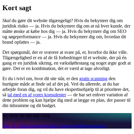
Kort sagt
Skal
du gøre dit website tilgængeligt? Hvis du bekymrer dig om
juridisk risiko — ja. Hvis du bekymrer dig om at nå hver kunde, der
måtte ønske at købe hos dig — ja. Hvis du bekymrer dig om SEO
og søgeperformance — ja. Hvis du bekymrer dig om, hvordan dit
brand opfattes — ja.
Det spørgsmål, der er sværere at svare på, er, hvorfor du ikke ville.
Tilgængelighed er en af de få forbedringer til et website, der på én
gang er en juridisk sikring, en vækstløftestang og noget ægte godt at
gøre. Det er en kombination, det er værd at tage alvorligt.
Er du i tvivl om, hvor dit site står, er den
gratis scanning
den
hurtigste måde at finde ud af det på. Ved du allerede, at du har
arbejde foran dig, og vil du have ekspertisehjælp til at prioritere det,
så
tal med en af vores konsulenter
— de har set enhver variation af
dette problem og kan hjælpe dig med at lægge en plan, der passer til
din tidsramme og dit budget.
Se, hvor dit site står i dag
Kør en gratis scanning
Gratis tilgængelighedsscanning