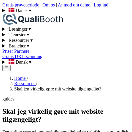
Gratis prøveperiode
|
Om os
|
Anmod om demo
|
Log ind
|
Dansk
▾
Løsninger
▾
Tjenester
▾
Ressourcer
▾
Brancher
▾
Priser
Partnere
Gratis URL-scanning
Dansk
▾
☰
Home
/
Ressourcer
/
Skal jeg virkelig gøre mit website tilgængeligt?
guides
Skal jeg virkelig gøre mit website
tilgængeligt?
Det ærlige svar på, om webtilgængelighed er valgfrit — om juridisk