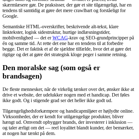
skærmlæsere gør. De praksisser, der gør et site tilgængeligt, har en
tendens til samtidig at gøre det mere crawlbart og forståeligt for
Google.
Semantiske HTML-overskrifter, beskrivende alt-tekst, klare
linktekster, logisk sidestruktur, hurtige indlæsningstider,
mobilvenlighed — det er
WCAG
-krav og SEO-grundprincipper på
én og samme tid. At rette det ene har en tendens til at forbedre
begge. Det er faktisk et af de sjældne tilfælde, hvor det at gøre det
rigtige og det at gøre det strategisk kloge peger i samme retning.
Den moralske sag (som også er
brandsagen)
De fleste mennesker, når de virkelig tænker over det, ønsker ikke at
drive et website, der udelukker nogen med et handicap. Det føles
ikke godt. Og i stigende grad ser det heller ikke godt ud.
Tilgængelighedsforkæmpere og handicapmiljøer er højlydte online.
Virksomheder, der er kendt for utilgængelige produkter, bliver
hængt ud. Omvendt opbygger brands, der investerer i inklusion —
og taler ærligt om det — reel loyalitet blandt kunder, der bemærker,
at nogen har tænkt på dem.