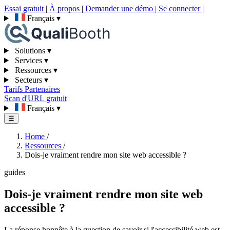
Essai gratuit
|
À propos
|
Demander une démo
|
Se connecter
|
Français
▾
Solutions
▾
Services
▾
Ressources
▾
Secteurs
▾
Tarifs
Partenaires
Scan d'URL gratuit
Français
▾
☰
Home
/
Ressources
/
Dois-je vraiment rendre mon site web accessible ?
guides
Dois-je vraiment rendre mon site web
accessible ?
La réponse honnête à la question de savoir si l'accessibilité web est