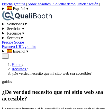
Prueba gratuita
|
Sobre nosotros
|
Solicitar demo
|
Iniciar sesión
|
Español
▾
Soluciones
▾
Servicios
▾
Recursos
▾
Sectores
▾
Precios
Socios
Escaneo URL gratuito
Español
▾
☰
Home
/
Recursos
/
¿De verdad necesito que mi sitio web sea accesible?
guides
¿De verdad necesito que mi sitio web sea
accesible?
La respuesta honesta a si la accesibilidad web es opcional: el riesgo