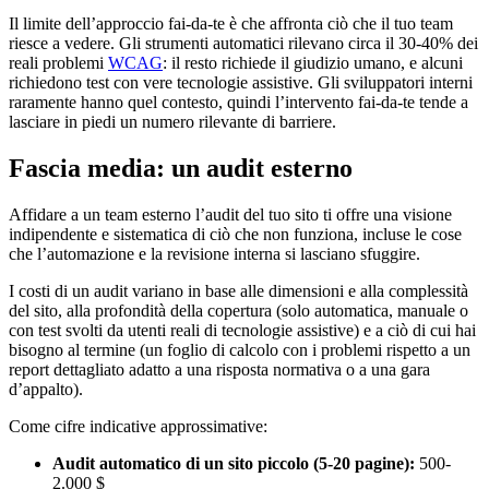
Il limite dell’approccio fai-da-te è che affronta ciò che il tuo team
riesce a vedere. Gli strumenti automatici rilevano circa il 30-40% dei
reali problemi
WCAG
: il resto richiede il giudizio umano, e alcuni
richiedono test con vere tecnologie assistive. Gli sviluppatori interni
raramente hanno quel contesto, quindi l’intervento fai-da-te tende a
lasciare in piedi un numero rilevante di barriere.
Fascia media: un audit esterno
Affidare a un team esterno l’audit del tuo sito ti offre una visione
indipendente e sistematica di ciò che non funziona, incluse le cose
che l’automazione e la revisione interna si lasciano sfuggire.
I costi di un audit variano in base alle dimensioni e alla complessità
del sito, alla profondità della copertura (solo automatica, manuale o
con test svolti da utenti reali di tecnologie assistive) e a ciò di cui hai
bisogno al termine (un foglio di calcolo con i problemi rispetto a un
report dettagliato adatto a una risposta normativa o a una gara
d’appalto).
Come cifre indicative approssimative:
Audit automatico di un sito piccolo (5-20 pagine):
500-
2.000 $