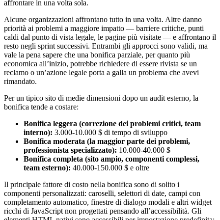
affrontare in una volta sola.
Alcune organizzazioni affrontano tutto in una volta. Altre danno
priorità ai problemi a maggiore impatto — barriere critiche, punti
caldi dal punto di vista legale, le pagine più visitate — e affrontano il
resto negli sprint successivi. Entrambi gli approcci sono validi, ma
vale la pena sapere che una bonifica parziale, per quanto più
economica all’inizio, potrebbe richiedere di essere rivista se un
reclamo o un’azione legale porta a galla un problema che avevi
rimandato.
Per un tipico sito di medie dimensioni dopo un audit esterno, la
bonifica tende a costare:
Bonifica leggera (correzione dei problemi critici, team
interno):
3.000-10.000 $ di tempo di sviluppo
Bonifica moderata (la maggior parte dei problemi,
professionista specializzato):
10.000-40.000 $
Bonifica completa (sito ampio, componenti complessi,
team esterno):
40.000-150.000 $ e oltre
Il principale fattore di costo nella bonifica sono di solito i
componenti personalizzati: caroselli, selettori di date, campi con
completamento automatico, finestre di dialogo modali e altri widget
ricchi di JavaScript non progettati pensando all’accessibilità. Gli
elementi HTML nativi sono accessibili per impostazione predefinita;