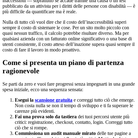
inaccessibili — soprattutto se accade tramite una causa o un test
pubblicato da un attivista per i diritti delle persone con disabilità — è
più difficile da quantificare ma è reale.
Nulla di tutto ciò vuol dire che il costo dell’inaccessibilità superi
sempre il costo di sistemare le cose. Per un sito molto piccolo con
quasi nessun traffico, il calcolo potrebbe risultare diverso. Ma per
qualsiasi azienda con un fatturato online significativo o una base di
utenti consistente, il costo atteso dell’inazione supera quasi sempre il
costo di fare il lavoro in modo proattivo.
Come si presenta un piano di partenza
ragionevole
Se parti da zero e vuoi fare progressi senza impegnarti in una grande
spesa iniziale, ecco una sequenza sensata:
Esegui la
scansione gratuita
e correggi tutto ciò che emerge.
Non costa nulla se non il tempo di sviluppo e ti fa superare le
carenze più evidenti.
Fai una prova solo da tastiera
dei tuoi percorsi utente più
critici: registrazione, checkout, contatto, login. Correggi tutto
ciò che si rompe.
Commissiona un audit manuale mirato
delle tue pagine a