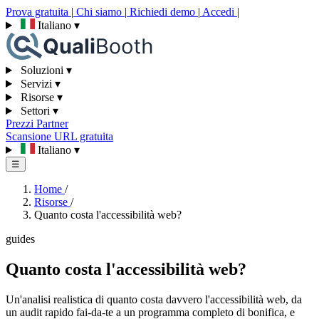
Prova gratuita
|
Chi siamo
|
Richiedi demo
|
Accedi
|
Italiano
▾
Soluzioni
▾
Servizi
▾
Risorse
▾
Settori
▾
Prezzi
Partner
Scansione URL gratuita
Italiano
▾
☰
Home
/
Risorse
/
Quanto costa l'accessibilità web?
guides
Quanto costa l'accessibilità web?
Un'analisi realistica di quanto costa davvero l'accessibilità web, da
un audit rapido fai-da-te a un programma completo di bonifica, e