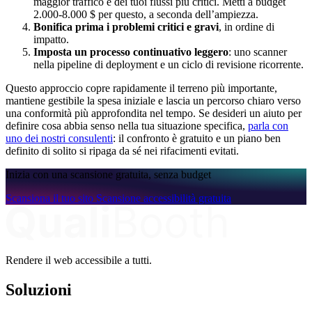
maggior traffico e dei tuoi flussi più critici. Metti a budget
2.000-8.000 $ per questo, a seconda dell’ampiezza.
Bonifica prima i problemi critici e gravi
, in ordine di
impatto.
Imposta un processo continuativo leggero
: uno scanner
nella pipeline di deployment e un ciclo di revisione ricorrente.
Questo approccio copre rapidamente il terreno più importante,
mantiene gestibile la spesa iniziale e lascia un percorso chiaro verso
una conformità più approfondita nel tempo. Se desideri un aiuto per
definire cosa abbia senso nella tua situazione specifica,
parla con
uno dei nostri consulenti
: il confronto è gratuito e un piano ben
definito di solito si ripaga da sé nei rifacimenti evitati.
Inizia con una scansione gratuita, senza budget
Scansiona il tuo sito
Scansione accessibilità gratuita
Rendere il web accessibile a tutti.
Soluzioni