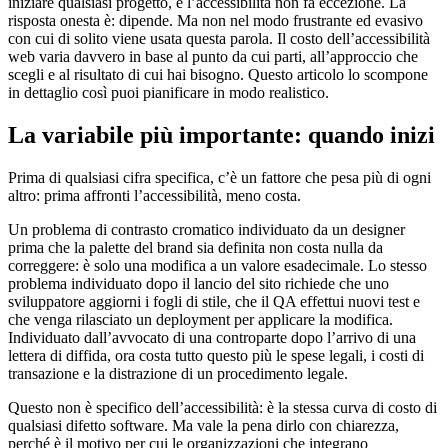
iniziare qualsiasi progetto, e l’accessibilità non fa eccezione. La
risposta onesta è: dipende. Ma non nel modo frustrante ed evasivo
con cui di solito viene usata questa parola. Il costo dell’accessibilità
web varia davvero in base al punto da cui parti, all’approccio che
scegli e al risultato di cui hai bisogno. Questo articolo lo scompone
in dettaglio così puoi pianificare in modo realistico.
La variabile più importante: quando inizi
Prima di qualsiasi cifra specifica, c’è un fattore che pesa più di ogni
altro: prima affronti l’accessibilità, meno costa.
Un problema di contrasto cromatico individuato da un designer
prima che la palette del brand sia definita non costa nulla da
correggere: è solo una modifica a un valore esadecimale. Lo stesso
problema individuato dopo il lancio del sito richiede che uno
sviluppatore aggiorni i fogli di stile, che il QA effettui nuovi test e
che venga rilasciato un deployment per applicare la modifica.
Individuato dall’avvocato di una controparte dopo l’arrivo di una
lettera di diffida, ora costa tutto questo più le spese legali, i costi di
transazione e la distrazione di un procedimento legale.
Questo non è specifico dell’accessibilità: è la stessa curva di costo di
qualsiasi difetto software. Ma vale la pena dirlo con chiarezza,
perché è il motivo per cui le organizzazioni che integrano