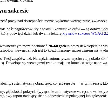
 tymi dwoma krokami.
ym zakresie
 część pracy nad dostępnością można wykonać wewnętrznie, zwłaszcza
, kolejność nagłówków, style fokusu, kontrast kolorów — są dobrze u
który poświęci dzień lub dwa na lekturę
kryteriów sukcesu WCAG 2.
em wewnętrznym może pochłonąć
20–60 godzin
pracy dewelopera na ws
zespołów wewnętrznych jest to koszt mierzony raczej czasem niż wyda
go, co Twój zespół widzi. Narzędzia automatyczne wychwytują około 
cą. Deweloperzy wewnętrzni rzadko mają ten kontekst, więc naprawa 
ależny, systematyczny obraz tego, co jest zepsute — w tym rzeczy, kt
ryny, głębokości pokrycia (wyłącznie automatyczne vs. ręczne vs. tes
zegółowy raport nadający się do odpowiedzi regulacyjnej lub zgłoszeni