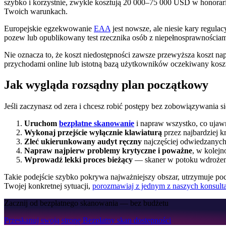
szybko i korzystnie, zwykle kosztują 20 000–75 000 USD w honorari
Twoich warunkach.
Europejskie egzekwowanie
EAA
jest nowsze, ale niesie kary regulac
pozew lub opublikowany test rzecznika osób z niepełnosprawnościami 
Nie oznacza to, że koszt niedostępności zawsze przewyższa koszt n
przychodami online lub istotną bazą użytkowników oczekiwany kosz
Jak wygląda rozsądny plan początkowy
Jeśli zaczynasz od zera i chcesz robić postępy bez zobowiązywania s
Uruchom
bezpłatne skanowanie
i napraw wszystko, co ujawn
Wykonaj przejście wyłącznie klawiaturą
przez najbardziej k
Zleć ukierunkowany audyt ręczny
najczęściej odwiedzanych
Napraw najpierw problemy krytyczne i poważne
, w kolejn
Wprowadź lekki proces bieżący
— skaner w potoku wdrożeni
Takie podejście szybko pokrywa najważniejszy obszar, utrzymuje poc
Twojej konkretnej sytuacji,
porozmawiaj z jednym z naszych konsult
Zacznij od bezpłatnego skanowania — bez budżetu
Przeskanuj swoją stronę
Bezpłatny skan dostępności