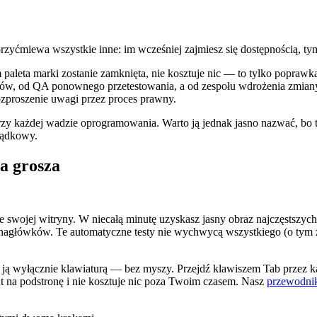
przyćmiewa wszystkie inne: im wcześniej zajmiesz się dostępnością, tym
 paleta marki zostanie zamknięta, nie kosztuje nic — to tylko popra
tylów, od QA ponownego przetestowania, a od zespołu wdrożenia zmi
ozproszenie uwagi przez proces prawny.
rzy każdej wadzie oprogramowania. Warto ją jednak jasno nazwać, bo t
rządkowy.
a grosza
e swojej witryny. W niecałą minutę uzyskasz jasny obraz najczęstsz
 nagłówków. Te automatyczne testy nie wychwycą wszystkiego (o tym za 
ą wyłącznie klawiaturą — bez myszy. Przejdź klawiszem Tab przez ka
nut na podstronę i nie kosztuje nic poza Twoim czasem. Nasz
przewodnik