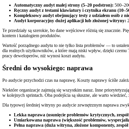
Automatyczny audyt małej strony (5–20 podstron):
500–20
Ręczny audyt z testami klawiatury i czytnika ekranu (10–5
Kompleksowy audyt obejmujący testy z udziałem osób z n
Audyt korporacyjny dużej aplikacji lub złożonej witryny:
2
Te przedziały są szerokie, bo dane wejściowe różnią się znacznie. P
kontem i katalogiem produktów.
Wartość porządnego audytu to nie tylko lista problemów — to ustale
dla realnych użytkowników, a które mają niski wpływ, dzięki czemu 
pracy deweloperów, niż wynosi koszt audytu.
Średni do wysokiego: naprawa
Po audycie przychodzi czas na naprawę. Koszty naprawy ściśle zależą
Niektóre organizacje zajmują się wszystkim naraz. Inne priorytetyz
w kolejnych sprintach. Oba podejścia są słuszne, ale warto wiedzieć,
Dla typowej średniej witryny po audycie zewnętrznym naprawa zwykl
Lekka naprawa (usunięcie problemów krytycznych, zespół
Umiarkowana naprawa (większość problemów, wyspecjal
Pełna naprawa (duża witryna, złożone komponenty, zespół