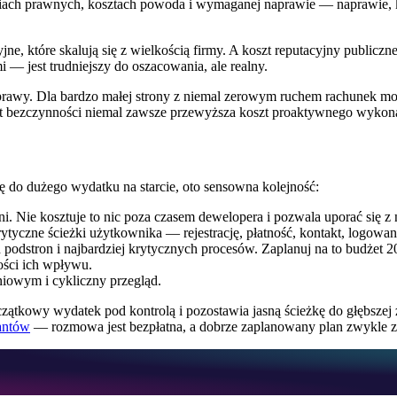
ach prawnych, kosztach powoda i wymaganej naprawie — naprawie, któr
yjne, które skalują się z wielkością firmy. A koszt reputacyjny publicz
— jest trudniejszy do oszacowania, ale realny.
aprawy. Dla bardzo małej strony z niemal zerowym ruchem rachunek moż
t bezczynności niemal zawsze przewyższa koszt proaktywnego wykona
ię do dużego wydatku na starcie, oto sensowna kolejność:
i. Nie kosztuje to nic poza czasem dewelopera i pozwala uporać się z 
rytyczne ścieżki użytkownika — rejestrację, płatność, kontakt, logowan
 podstron i najbardziej krytycznych procesów. Zaplanuj na to budżet
ości ich wpływu.
owym i cykliczny przegląd.
zątkowy wydatek pod kontrolą i pozostawia jasną ścieżkę do głębszej 
antów
— rozmowa jest bezpłatna, a dobrze zaplanowany plan zwykle zw