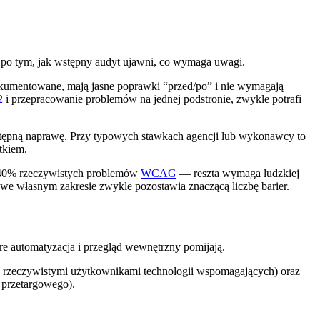
 po tym, jak wstępny audyt ujawni, co wymaga uwagi.
dokumentowane, mają jasne poprawki “przed/po” i nie wymagają
2
i przepracowanie problemów na jednej podstronie, zwykle potrafi
tępną naprawę. Przy typowych stawkach agencji lub wykonawcy to
tkiem.
30–40% rzeczywistych problemów
WCAG
— reszta wymaga ludzkiej
we własnym zakresie zwykle pozostawia znaczącą liczbę barier.
óre automatyzacja i przegląd wewnętrzny pomijają.
ty z rzeczywistymi użytkownikami technologii wspomagających) oraz
a przetargowego).