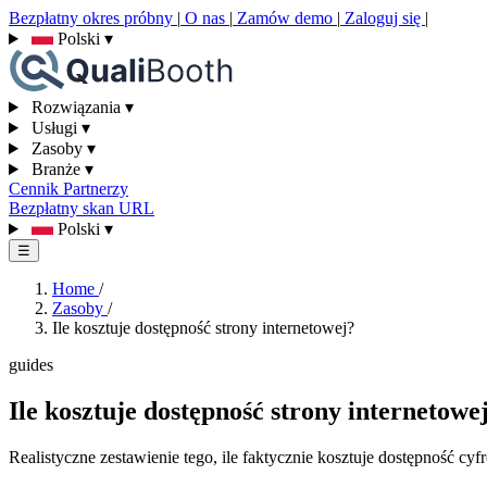
Bezpłatny okres próbny
|
O nas
|
Zamów demo
|
Zaloguj się
|
Polski
▾
Rozwiązania
▾
Usługi
▾
Zasoby
▾
Branże
▾
Cennik
Partnerzy
Bezpłatny skan URL
Polski
▾
☰
Home
/
Zasoby
/
Ile kosztuje dostępność strony internetowej?
guides
Ile kosztuje dostępność strony internetowe
Realistyczne zestawienie tego, ile faktycznie kosztuje dostępność 