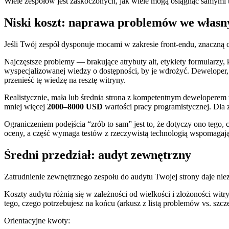
Wiele zespołów jest zaskoczonych, jak wiele mogą osiągnąć samymi
Niski koszt: naprawa problemów we własn
Jeśli Twój zespół dysponuje mocami w zakresie front-endu, znaczną
Najczęstsze problemy — brakujące atrybuty alt, etykiety formularzy
wyspecjalizowanej wiedzy o dostępności, by je wdrożyć. Deweloper, 
przenieść tę wiedzę na resztę witryny.
Realistycznie, mała lub średnia strona z kompetentnym deweloper
mniej więcej
2000–8000 USD
wartości pracy programistycznej. Dla 
Ograniczeniem podejścia “zrób to sam” jest to, że dotyczy ono te
oceny, a część wymaga testów z rzeczywistą technologią wspomagają
Średni przedział: audyt zewnętrzny
Zatrudnienie zewnętrznego zespołu do audytu Twojej strony daje niez
Koszty audytu różnią się w zależności od wielkości i złożoności wit
tego, czego potrzebujesz na końcu (arkusz z listą problemów vs. szc
Orientacyjne kwoty: