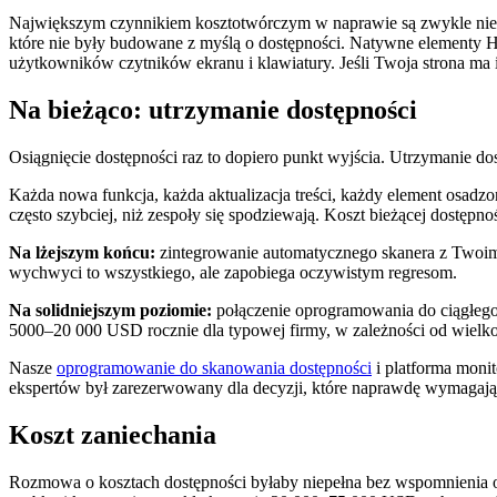
Największym czynnikiem kosztotwórczym w naprawie są zwykle niest
które nie były budowane z myślą o dostępności. Natywne elementy
użytkowników czytników ekranu i klawiatury. Jeśli Twoja strona ma 
Na bieżąco: utrzymanie dostępności
Osiągnięcie dostępności raz to dopiero punkt wyjścia. Utrzymanie dos
Każda nowa funkcja, każda aktualizacja treści, każdy element osadz
często szybciej, niż zespoły się spodziewają. Koszt bieżącej dostępno
Na lżejszym końcu:
zintegrowanie automatycznego skanera z Twoim
wychwyci to wszystkiego, ale zapobiega oczywistym regresom.
Na solidniejszym poziomie:
połączenie oprogramowania do ciągłeg
5000–20 000 USD rocznie dla typowej firmy, w zależności od wielkoś
Nasze
oprogramowanie do skanowania dostępności
i platforma moni
ekspertów był zarezerwowany dla decyzji, które naprawdę wymagają
Koszt zaniechania
Rozmowa o kosztach dostępności byłaby niepełna bez wspomnienia 