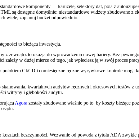
andardowe komponenty — karuzele, selektory dat, pola z autouzupełn
 HTML są dostępne domyślnie; niestandardowe widżety zbudowane z 
ich wiele, zaplanuj budżet odpowiednio.
tępności to bieżąca inwestycja.
ony z zewnątrz to okazja do wprowadzenia nowej bariery. Bez pewnego
ści zależy w dużej mierze od tego, jak wpleciesz ją w swój proces pracy
 potokiem CI/CD i comiesięczne ręczne wyrywkowe kontrole mogą ko
o skanowania, kwartalnych audytów ręcznych i okresowych testów z
ci witryny i głębokości audytu.
torująca
Agora
zostały zbudowane właśnie po to, by koszty bieżące poz
 osądu.
o kosztach bezczynności. Wezwanie od powoda z tytułu ADA zwykle p