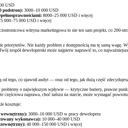
00 USD
0 podstron):
3000–10 000 USD
iepełnosprawnościami:
8000–25 000 USD i więcej
5 000–75 000 USD i więcej
ięciostronicowa witryna marketingowa to nie ten sam projekt, co 200-s
nie priorytetów. Nie każdy problem z dostępnością ma tę samą wagę. W
Twój zespół deweloperski może najpierw naprawić to, co najważniejsze.
 od tego, co ujawnił audyt — oraz od tego, jak dużą część zdecydujesz
ują problemy o największym wpływie — krytyczne bariery, prawne punkt
 że częściowa naprawa, choć tańsza na starcie, może wymagać powrotu, 
e kosztuje:
 wewnętrzny):
3000–10 000 USD w pracy dewelopera
izowany wykonawca):
10 000–40 000 USD
 zewnętrzny):
40 000–150 000 USD i więcej