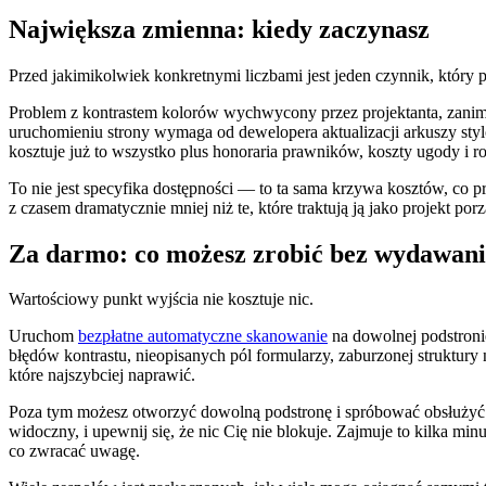
Największa zmienna: kiedy zaczynasz
Przed jakimikolwiek konkretnymi liczbami jest jeden czynnik, który 
Problem z kontrastem kolorów wychwycony przez projektanta, zanim
uruchomieniu strony wymaga od dewelopera aktualizacji arkuszy s
kosztuje już to wszystko plus honoraria prawników, koszty ugody i r
To nie jest specyfika dostępności — to ta sama krzywa kosztów, co p
z czasem dramatycznie mniej niż te, które traktują ją jako projekt po
Za darmo: co możesz zrobić bez wydawani
Wartościowy punkt wyjścia nie kosztuje nic.
Uruchom
bezpłatne automatyczne skanowanie
na dowolnej podstroni
błędów kontrastu, nieopisanych pól formularzy, zaburzonej struktury
które najszybciej naprawić.
Poza tym możesz otworzyć dowolną podstronę i spróbować obsłużyć j
widoczny, i upewnij się, że nic Cię nie blokuje. Zajmuje to kilka mi
co zwracać uwagę.