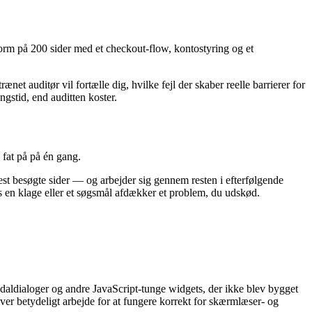
form på 200 sider med et checkout-flow, kontostyring og et
net auditør vil fortælle dig, hvilke fejl der skaber reelle barrierer for
ingstid, end auditten koster.
fat på på én gang.
mest besøgte sider — og arbejder sig gennem resten i efterfølgende
is en klage eller et søgsmål afdækker et problem, du udskød.
daldialoger og andre JavaScript-tunge widgets, der ikke blev bygget
ver betydeligt arbejde for at fungere korrekt for skærmlæser- og