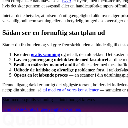
Den europæiske håndhævelse af
EAA
er nyere, men medfører myndig
hvis det sker gennem et søgsmål eller en handicapforkæmpers offentlig
Intet af dette betyder, at prisen på utilgængelighed altid overstiger p
væsentlig onlineomsætning eller en betydelig brugerbase overstiger den
Sådan ser en fornuftig startplan ud
Starter du fra bunden og vil gøre fremskridt uden at binde dig til et s
Kør den
gratis scanning
og ret alt, den afdækker. Det koster in
Lav en gennemgang udelukkende med tastaturet
af dine mes
Bestil en målrettet manuel audit
af dine sider med mest trafik
Udbedr de kritiske og alvorlige problemer
først, i rækkefølge
Opsæt en let løbende proces
— en scanner i din udrulningspi
Denne tilgang dækker hurtigt det vigtigste terræn, holder det indledend
netop din situation, så
tal med en af vores konsulenter
— samtalen er gr
Start med en gratis scanning — intet budget kræves
Scan dit site
Gratis tilgængelighedsscanning