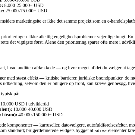
p:
8.000-25.000+ USD
te:
25.000-75.000+ USD
 femsiders marketingsite er ikke det samme projekt som en e-handelsplat
rioriteringen. Ikke alle tilgængelighedsproblemer vejer lige tungt. En træ
rette det vigtigste først. Alene den prioritering sparer ofte mere i udvikl
tæt, hvad auditten afdækkede — og hvor meget af det du vælger at tage 
mer med størst effekt — kritiske barrierer, juridiske brændpunkter, de 
vis udbedring, selvom den er billigere op front, kan kræve genbesøg, hv
 typisk på:
10.000 USD i udviklertid
lent):
10.000-40.000 USD
nt team):
40.000-150.000+ USD
ede komponenter — karruseller, datovælgere, autofuldførelsesfelter, mo
som standard; brugerdefinerede widgets bygget af
-elementer kræ
<div>