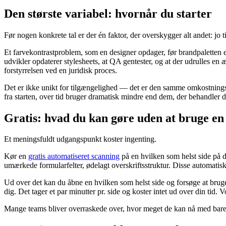
Den største variabel: hvornår du starter
Før nogen konkrete tal er der én faktor, der overskygger alt andet: jo ti
Et farvekontrastproblem, som en designer opdager, før brandpaletten er 
udvikler opdaterer stylesheets, at QA gentester, og at der udrulles en
forstyrrelsen ved en juridisk proces.
Det er ikke unikt for tilgængelighed — det er den samme omkostningsku
fra starten, over tid bruger dramatisk mindre end dem, der behandler 
Gratis: hvad du kan gøre uden at bruge en
Et meningsfuldt udgangspunkt koster ingenting.
Kør en
gratis automatiseret scanning
på en hvilken som helst side på d
umærkede formularfelter, ødelagt overskriftsstruktur. Disse automatiske
Ud over det kan du åbne en hvilken som helst side og forsøge at bruge
dig. Det tager et par minutter pr. side og koster intet ud over din tid. 
Mange teams bliver overraskede over, hvor meget de kan nå med bare d