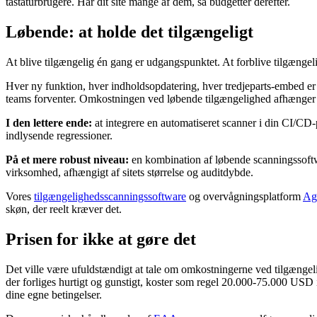
tastaturbrugere. Har dit site mange af dem, så budgettér derefter.
Løbende: at holde det tilgængeligt
At blive tilgængelig én gang er udgangspunktet. At forblive tilgængel
Hver ny funktion, hver indholdsopdatering, hver tredjeparts-embed er 
teams forventer. Omkostningen ved løbende tilgængelighed afhænger i 
I den lettere ende:
at integrere en automatiseret scanner i din CI/CD
indlysende regressioner.
På et mere robust niveau:
en kombination af løbende scanningssoftwa
virksomhed, afhængigt af sitets størrelse og auditdybde.
Vores
tilgængelighedsscanningssoftware
og overvågningsplatform
Ag
skøn, der reelt kræver det.
Prisen for ikke at gøre det
Det ville være ufuldstændigt at tale om omkostningerne ved tilgænge
der forliges hurtigt og gunstigt, koster som regel 20.000-75.000 US
dine egne betingelser.