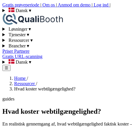
Gratis prøveperiode
|
Om os
|
Anmod om demo
|
Log ind
|
Dansk
▾
Løsninger
▾
Tjenester
▾
Ressourcer
▾
Brancher
▾
Priser
Partnere
Gratis URL-scanning
Dansk
▾
☰
Home
/
Ressourcer
/
Hvad koster webtilgængelighed?
guides
Hvad koster webtilgængelighed?
En realistisk gennemgang af, hvad webtilgængelighed faktisk koster — 