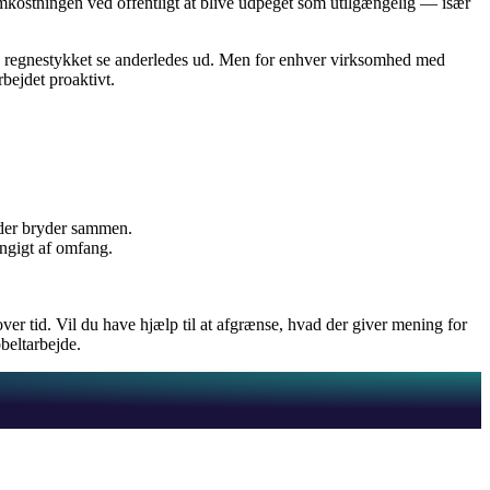
stningen ved offentligt at blive udpeget som utilgængelig — især
k kan regnestykket se anderledes ud. Men for enhver virksomhed med
bejdet proaktivt.
, der bryder sammen.
ængigt af omfang.
over tid. Vil du have hjælp til at afgrænse, hvad der giver mening for
beltarbejde.