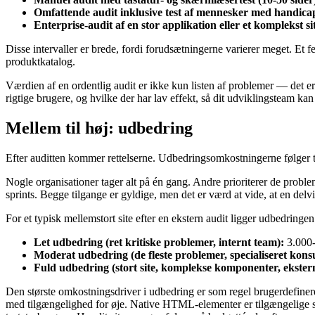
Omfattende audit inklusive test af mennesker med handica
Enterprise-audit af en stor applikation eller et komplekst si
Disse intervaller er brede, fordi forudsætningerne varierer meget. Et
produktkatalog.
Værdien af en ordentlig audit er ikke kun listen af problemer — det er p
rigtige brugere, og hvilke der har lav effekt, så dit udviklingsteam kan 
Mellem til høj: udbedring
Efter auditten kommer rettelserne. Udbedringsomkostningerne følger 
Nogle organisationer tager alt på én gang. Andre prioriterer de proble
sprints. Begge tilgange er gyldige, men det er værd at vide, at en del
For et typisk mellemstort site efter en ekstern audit ligger udbedringen
Let udbedring (ret kritiske problemer, internt team):
3.000-
Moderat udbedring (de fleste problemer, specialiseret konsu
Fuld udbedring (stort site, komplekse komponenter, ekster
Den største omkostningsdriver i udbedring er som regel brugerdefiner
med tilgængelighed for øje. Native HTML-elementer er tilgængelige 