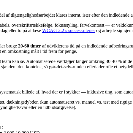
del af tilgængelighedsarbejdet klares internt, især efter den indledend
bels, overskriftsrækkefølge, fokusstyling, farvekontrast — er veldokume
dag eller to på at læse
WCAG 2.2’s succeskriterier
og arbejde sig igen
ikler bruge
20-60 timer
af udviklerens tid på en indledende udbedringsrund
et en omkostning målt i tid frem for penge.
dit team kan se. Automatiserede værktøjer fanger omkring 30-40 % af de
jældent den kontekst, så gør-det-selv-runden efterlader ofte et betydelig
gt, systematisk billede af, hvad der er i stykker — inklusive ting, som a
itet, dækningsdybden (kun automatiseret vs. manuel vs. test med rigtige 
 myndighedssvar eller en udbudsafgivelse).
SD
):
3.000-10.000 USD