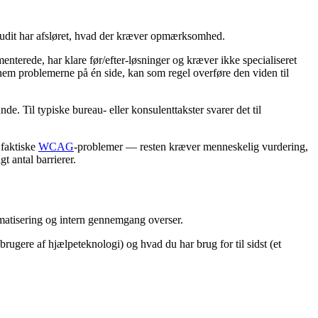
e audit har afsløret, hvad der kræver opmærksomhed.
nterede, har klare før/efter-løsninger og kræver ikke specialiseret
nem problemerne på én side, kan som regel overføre den viden til
e. Til typiske bureau- eller konsulenttakster svarer det til
 faktiske
WCAG
-problemer — resten kræver menneskelig vurdering,
t antal barrierer.
utomatisering og intern gennemgang overser.
brugere af hjælpeteknologi) og hvad du har brug for til sidst (et