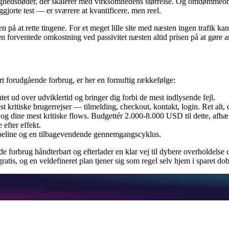
hedsbøder, der skalerer med virksomhedens størrelse. Og omdømmeomko
gjorte test — er sværere at kvantificere, men reel.
risen på at rette tingene. For et meget lille site med næsten ingen trafi
 forventede omkostning ved passivitet næsten altid prisen på at gøre ar
tort forudgående forbrug, er her en fornuftig rækkefølge:
tet ud over udviklertid og bringer dig forbi de mest indlysende fejl.
t kritiske brugerrejser — tilmelding, checkout, kontakt, login. Ret alt
 og dine mest kritiske flows. Budgettér 2.000-8.000 USD til dette, afh
 efter effekt.
peline og en tilbagevendende gennemgangscyklus.
e forbrug håndterbart og efterlader en klar vej til dybere overholdelse 
atis, og en veldefineret plan tjener sig som regel selv hjem i sparet dob