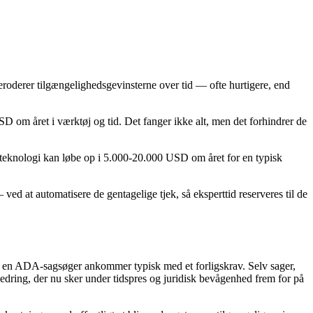
eroderer tilgængelighedsgevinsterne over tid — ofte hurtigere, end
 om året i værktøj og tid. Det fanger ikke alt, men det forhindrer de
eteknologi kan løbe op i 5.000-20.000 USD om året for en typisk
ed at automatisere de gentagelige tjek, så eksperttid reserveres til de
a en ADA-sagsøger ankommer typisk med et forligskrav. Selv sager,
dring, der nu sker under tidspres og juridisk bevågenhed frem for på