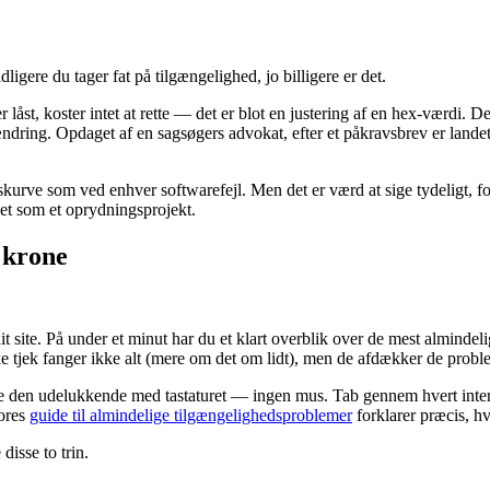
dligere du tager fat på tilgængelighed, jo billigere er det.
låst, koster intet at rette — det er blot en justering af en hex-værdi. D
 ændring. Opdaget af en sagsøgers advokat, efter et påkravsbrev er landet
rve som ved enhver softwarefejl. Men det er værd at sige tydeligt, for 
det som et oprydningsprojekt.
 krone
it site. På under et minut har du et klart overblik over de mest almindel
 tjek fanger ikke alt (mere om det om lidt), men de afdækker de probleme
 den udelukkende med tastaturet — ingen mus. Tab gennem hvert interaktiv
Vores
guide til almindelige tilgængelighedsproblemer
forklarer præcis, hv
isse to trin.