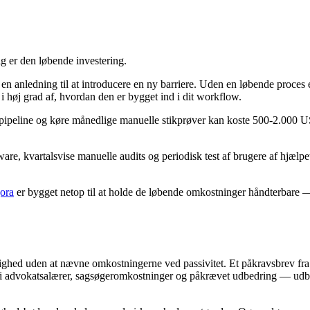
ig er den løbende investering.
en anledning til at introducere en ny barriere. Uden en løbende proces 
høj grad af, hvordan den er bygget ind i dit workflow.
-pipeline og køre månedlige manuelle stikprøver kan koste 500-2.000 USD
re, kvartalsvise manuelle audits og periodisk test af brugere af hjælp
ora
er bygget netop til at holde de løbende omkostninger håndterbare — v
lighed uden at nævne omkostningerne ved passivitet. Et påkravsbrev fr
D i advokatsalærer, sagsøgeromkostninger og påkrævet udbedring — udbe