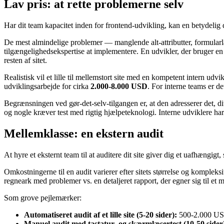
Lav pris: at rette problemerne selv
Har dit team kapacitet inden for frontend-udvikling, kan en betydelig 
De mest almindelige problemer — manglende alt-attributter, formularla
tilgængelighedsekspertise at implementere. En udvikler, der bruger en 
resten af sitet.
Realistisk vil et lille til mellemstort site med en kompetent intern udv
udviklingsarbejde for cirka
2.000-8.000 USD
. For interne teams er d
Begrænsningen ved gør-det-selv-tilgangen er, at den adresserer det, 
og nogle kræver test med rigtig hjælpeteknologi. Interne udviklere har s
Mellemklasse: en ekstern audit
At hyre et eksternt team til at auditere dit site giver dig et uafhængi
Omkostningerne til en audit varierer efter sitets størrelse og kompleks
regneark med problemer vs. en detaljeret rapport, der egner sig til et
Som grove pejlemærker:
Automatiseret audit af et lille site (5-20 sider):
500-2.000 U
Manuel audit med tastatur- og skærmlæsertest (10-50 sider