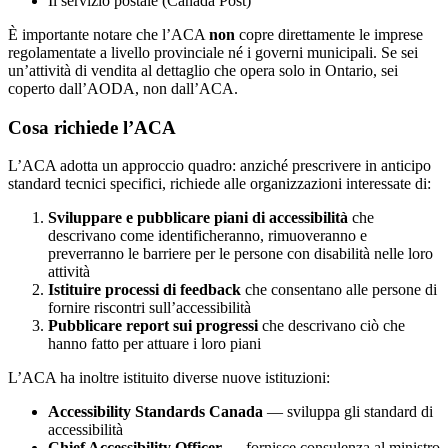
Il servizio postale (Canada Post)
È importante notare che l’ACA
non
copre direttamente le imprese
regolamentate a livello provinciale né i governi municipali. Se sei
un’attività di vendita al dettaglio che opera solo in Ontario, sei
coperto dall’AODA, non dall’ACA.
Cosa richiede l’ACA
L’ACA adotta un approccio quadro: anziché prescrivere in anticipo
standard tecnici specifici, richiede alle organizzazioni interessate di:
Sviluppare e pubblicare piani di accessibilità
che
descrivano come identificheranno, rimuoveranno e
preverranno le barriere per le persone con disabilità nelle loro
attività
Istituire processi di feedback
che consentano alle persone di
fornire riscontri sull’accessibilità
Pubblicare report sui progressi
che descrivano ciò che
hanno fatto per attuare i loro piani
L’ACA ha inoltre istituito diverse nuove istituzioni:
Accessibility Standards Canada
— sviluppa gli standard di
accessibilità
Chief Accessibility Officer
— fornisce consulenza al ministro