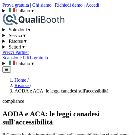
Prova gratuita
|
Chi siamo
|
Richiedi demo
|
Accedi
|
Italiano
▾
Soluzioni
▾
Servizi
▾
Risorse
▾
Settori
▾
Prezzi
Partner
Scansione URL gratuita
Italiano
▾
☰
Home
/
Risorse
/
AODA e ACA: le leggi canadesi sull'accessibilità
compliance
AODA e ACA: le leggi canadesi
sull'accessibilità
Il Canada ha due importanti leggi sull'accessibilità che si applicano