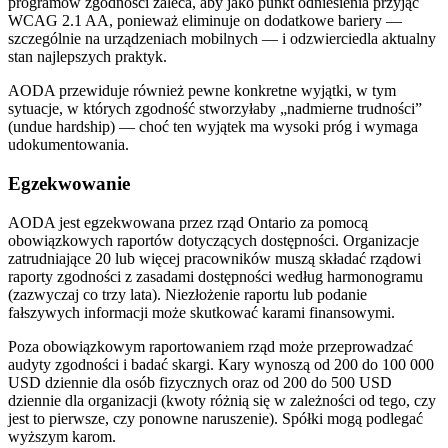
programów zgodności zaleca, aby jako punkt odniesienia przyjąć
WCAG 2.1 AA, ponieważ eliminuje on dodatkowe bariery —
szczególnie na urządzeniach mobilnych — i odzwierciedla aktualny
stan najlepszych praktyk.
AODA przewiduje również pewne konkretne wyjątki, w tym
sytuacje, w których zgodność stworzyłaby „nadmierne trudności”
(undue hardship) — choć ten wyjątek ma wysoki próg i wymaga
udokumentowania.
Egzekwowanie
AODA jest egzekwowana przez rząd Ontario za pomocą
obowiązkowych raportów dotyczących dostępności. Organizacje
zatrudniające 20 lub więcej pracowników muszą składać rządowi
raporty zgodności z zasadami dostępności według harmonogramu
(zazwyczaj co trzy lata). Niezłożenie raportu lub podanie
fałszywych informacji może skutkować karami finansowymi.
Poza obowiązkowym raportowaniem rząd może przeprowadzać
audyty zgodności i badać skargi. Kary wynoszą od 200 do 100 000
USD dziennie dla osób fizycznych oraz od 200 do 500 USD
dziennie dla organizacji (kwoty różnią się w zależności od tego, czy
jest to pierwsze, czy ponowne naruszenie). Spółki mogą podlegać
wyższym karom.