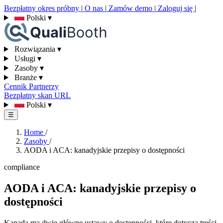
Bezpłatny okres próbny
|
O nas
|
Zamów demo
|
Zaloguj się
|
Polski
▾
Rozwiązania
▾
Usługi
▾
Zasoby
▾
Branże
▾
Cennik
Partnerzy
Bezpłatny skan URL
Polski
▾
☰
Home
/
Zasoby
/
AODA i ACA: kanadyjskie przepisy o dostępności
compliance
AODA i ACA: kanadyjskie przepisy o
dostępności
Kanada ma dwie główne ustawy o dostępności, które dotyczą treści