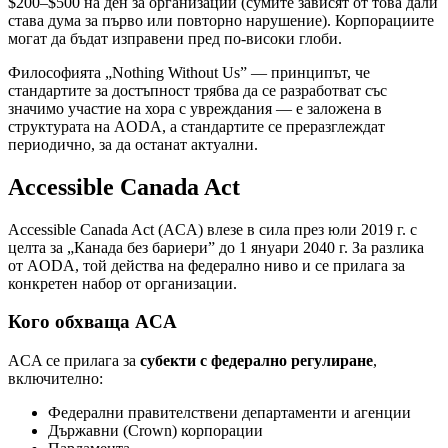
$200–$500 на ден за организации (сумите зависят от това дали
става дума за първо или повторно нарушение). Корпорациите
могат да бъдат изправени пред по-високи глоби.
Философията „Nothing Without Us” — принципът, че
стандартите за достъпност трябва да се разработват със
значимо участие на хора с увреждания — е заложена в
структурата на AODA, а стандартите се преразглеждат
периодично, за да останат актуални.
Accessible Canada Act
Accessible Canada Act (ACA) влезе в сила през юли 2019 г. с
целта за „Канада без бариери” до 1 януари 2040 г. За разлика
от AODA, той действа на федерално ниво и се прилага за
конкретен набор от организации.
Кого обхваща ACA
ACA се прилага за
субекти с федерално регулиране
,
включително:
Федерални правителствени департаменти и агенции
Държавни (Crown) корпорации