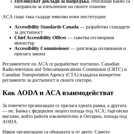
Публикуват доклади за напредъка
, описващи какво са
направили за изпълнение на своите планове
ACA също така създаде няколко нови институции:
Accessibility Standards Canada
— разработва стандарти
за достъпност
Chief Accessibility Officer
— съветва отговорния
министър
Accessibility Commissioner
— разглежда оплаквания и
прилага закона
Регламентите по ACA се разработват поетапно. Canadian
Radio-television and Telecommunications Commission (CRTC) и
Canadian Transportation Agency (CTA) издадоха конкретни
регламенти за достъпност в своите сектори.
Как AODA и ACA взаимодействат
За повечето организации се прилага едната рамка, а другата
— не. Банка с федерален лиценз попада под ACA; търговски
магазин, който работи изключително в Онтарио, попада под
AODA.
Някои организации са обхванати и от двете. Самото