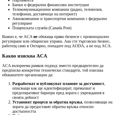
Парламента
Банки и федерални финансови институции
Телекомуникационни компании (радио, телевизия,
телефония, доставчици на интернет)
Авиокомпании и транспортни компании с федерално
регулиране
Пощенската служба (Canada Post)
Важно е, че ACA
не
обхваща пряко бизнеси с провинциално
регулиране или общински управи. Ако сте търговски бизнес,
работещ само в Онтарио, попадате под AODA, а не под ACA.
Какво изисква ACA
ACA възприема рамков подход: вместо предварително да
предписва конкретни технически стандарти, той изисква
обхванатите организации да:
Разработват и публикуват планове за достъпност
,
описващи как ще идентифицират, премахват и
предотвратяват бариери пред хората с увреждания в
своята дейност
Установят процеси за обратна връзка
, позволяващи на
хората да предоставят обратна връзка относно
достъпността