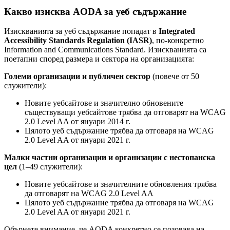
Какво изисква AODA за уеб съдържание
Изискванията за уеб съдържание попадат в
Integrated
Accessibility Standards Regulation (IASR)
, по-конкретно
Information and Communications Standard. Изискванията са
поетапни според размера и сектора на организацията:
Големи организации и публичен сектор
(повече от 50
служители):
Новите уебсайтове и значително обновените
съществуващи уебсайтове трябва да отговарят на WCAG
2.0 Level AA от януари 2014 г.
Цялото уеб съдържание трябва да отговаря на WCAG
2.0 Level AA от януари 2021 г.
Малки частни организации и организации с нестопанска
цел
(1–49 служители):
Новите уебсайтове и значителните обновления трябва
да отговарят на WCAG 2.0 Level AA
Цялото уеб съдържание трябва да отговаря на WCAG
2.0 Level AA от януари 2021 г.
Обърнете внимание, че AODA конкретно се позовава на