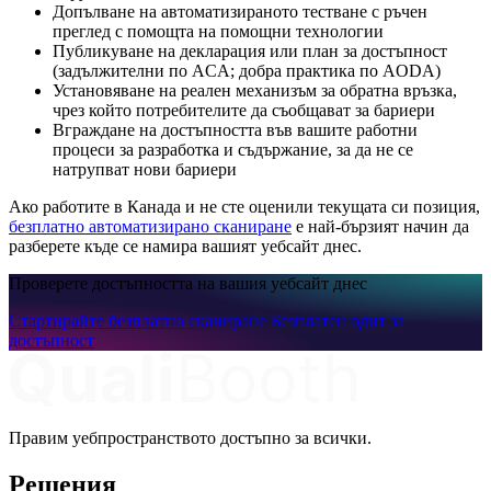
Допълване на автоматизираното тестване с ръчен
преглед с помощта на помощни технологии
Публикуване на декларация или план за достъпност
(задължителни по ACA; добра практика по AODA)
Установяване на реален механизъм за обратна връзка,
чрез който потребителите да съобщават за бариери
Вграждане на достъпността във вашите работни
процеси за разработка и съдържание, за да не се
натрупват нови бариери
Ако работите в Канада и не сте оценили текущата си позиция,
безплатно автоматизирано сканиране
е най-бързият начин да
разберете къде се намира вашият уебсайт днес.
Проверете достъпността на вашия уебсайт днес
Стартирайте безплатно сканиране
Безплатен одит за
достъпност
Правим уебпространството достъпно за всички.
Решения