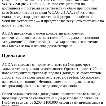
WCAG 2.0
(не 2.1 или 2.2). Много специалисти по
достъпност и програми за съответствие обаче препоръчват
като базово ниво да се цели WCAG 2.1 AA, тъй като този
стандарт адресира допълнителни бариери — особено на
мобилни устройства — и представлява текущото състояние на
добрата практика.
AODA предвижда и някои конкретни изключения,
включително когато съответствието би създало „непосилно
затруднение” (undue hardship) — макар че това изключение
има висока летва и изисква документиране.
Прилагане
AODA се прилага от правителството на Онтарио чрез
задължителни доклади за достъпност. Организациите с 20 или
повече служители трябва да подават доклади за съответствие
с достъпността пред правителството по график (обикновено
на всеки три години). Непподаването или подаването на
невярна информация може да доведе до глоби.
Освен задължителното докладване, правителството може да
провежда одити за съответствие и да разследва оплаквания.
Глобите варират от $200–$100,000 на ден за физически лица и