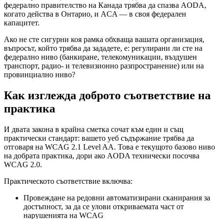
федерално правителство на Канада трябва да спазва AODA,
когато действа в Онтарио, и ACA — в своя федерален
капацитет.
Ако не сте сигурни коя рамка обхваща вашата организация,
въпросът, който трябва да зададете, е: регулирани ли сте на
федерално ниво (банкиране, телекомуникации, въздушен
транспорт, радио- и телевизионно разпространение) или на
провинциално ниво?
Как изглежда доброто съответствие на
практика
И двата закона в крайна сметка сочат към един и същ
практически стандарт: вашето уеб съдържание трябва да
отговаря на WCAG 2.1 Level AA. Това е текущото базово ниво
на добрата практика, дори ако AODA технически посочва
WCAG 2.0.
Практическото съответствие включва:
Провеждане на редовни автоматизирани сканирания за
достъпност, за да се улови откриваемата част от
нарушенията на WCAG