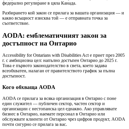
федерално регулиране в цяла Канада.
Разбирането кой закон се прилага за вашата организация — и
какво всъщност изисква той — е отправната точка за
съответствие.
AODA: емблематичният закон за
достъпност на Онтарио
Accessibility for Ontarians with Disabilities Act е приет през 2005
г. с амбициозна цел: напълно достъпен Онтарио до 2025 г.
Това е първото законодателство в света, което задава
всеобхватен, налаган от правителството график за пълна
достъпност.
Кого обхваща AODA
AODA се прилага за всяка организация в Онтарио с поне
един служител — публичен сектор, частен сектор и
организации с нестопанска цел еднакво. Ако управлявате
бизнес в Онтарио, наемате персонал в Онтарио или
обслужвате клиенти от Онтарио чрез цифров продукт, AODA
почти сигурно се прилага за вас.