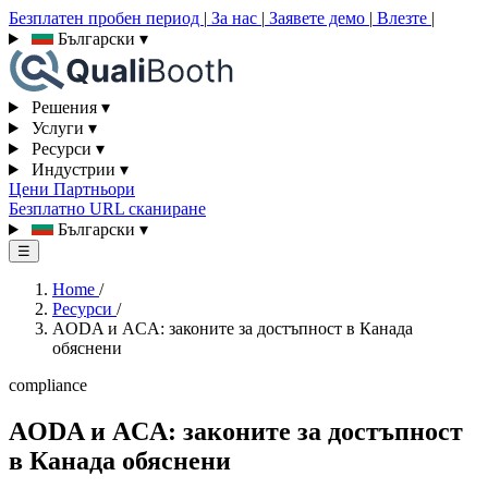
Безплатен пробен период
|
За нас
|
Заявете демо
|
Влезте
|
Български
▾
Решения
▾
Услуги
▾
Ресурси
▾
Индустрии
▾
Цени
Партньори
Безплатно URL сканиране
Български
▾
☰
Home
/
Ресурси
/
AODA и ACA: законите за достъпност в Канада
обяснени
compliance
AODA и ACA: законите за достъпност
в Канада обяснени