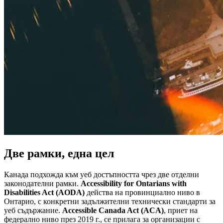
Две рамки, една цел
Канада подхожда към уеб достъпността чрез две отделни
законодателни рамки.
Accessibility for Ontarians with
Disabilities Act (AODA)
действа на провинциално ниво в
Онтарио, с конкретни задължителни технически стандарти за
уеб съдържание.
Accessible Canada Act (ACA)
, приет на
федерално ниво през 2019 г., се прилага за организации с