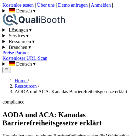
Kostenlos testen
|
Über uns
|
Demo anfragen
|
Anmelden
|
Deutsch
▾
Lösungen
▾
Services
▾
Ressourcen
▾
Branchen
▾
Preise
Partner
Kostenloser URL-Scan
Deutsch
▾
☰
Home
/
Ressourcen
/
AODA und ACA: Kanadas Barrierefreiheitsgesetze erklärt
compliance
AODA und ACA: Kanadas
Barrierefreiheitsgesetze erklärt
Kanada hat zwei wichtige Barrierefreiheitsgesetze für Webinhalte: